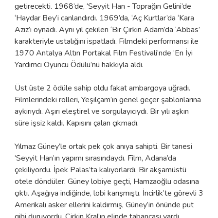
getirecekti. 1968’de, ‘Seyyit Han - Toprağın Gelini’de
‘Haydar Bey’i canlandırdı. 1969’da, ‘Aç Kurtlar’da ‘Kara
Aziz’i oynadı. Aynı yıl çekilen ‘Bir Çirkin Adam’da ‘Abbas’
karakteriyle ustalığını ispatladı. Filmdeki performansı ile
1970 Antalya Altın Portakal Film Festivali’nde ‘En İyi
Yardımcı Oyuncu Ödülü’nü hakkıyla aldı.
Üst üste 2 ödüle sahip oldu fakat ambargoya uğradı.
Filmlerindeki rolleri, Yeşilçam’ın genel geçer şablonlarına
aykırıydı. Aşırı eleştirel ve sorgulayıcıydı. Bir yılı aşkın
süre işsiz kaldı. Kapısını çalan çıkmadı.
Yılmaz Güney’le ortak pek çok anıya sahipti. Bir tanesi
‘Seyyit Han’ın yapımı sırasındaydı. Film, Adana’da
çekiliyordu. İpek Palas’ta kalıyorlardı. Bir akşamüstü
otele döndüler. Güney lobiye geçti, Hamzaoğlu odasına
çıktı. Aşağıya indiğinde, lobi karışmıştı. İncirlik’te görevli 3
Amerikalı asker ellerini kaldırmış, Güney’in önünde put
gibi duruyordu. Çirkin Kral’ın elinde tabancası vardı.