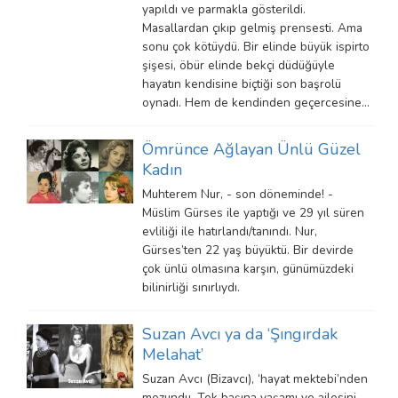
yapıldı ve parmakla gösterildi.
Masallardan çıkıp gelmiş prensesti. Ama
sonu çok kötüydü. Bir elinde büyük ispirto
şişesi, öbür elinde bekçi düdüğüyle
hayatın kendisine biçtiği son başrolü
oynadı. Hem de kendinden geçercesine…
Ömrünce Ağlayan Ünlü Güzel
Kadın
Muhterem Nur, - son döneminde! -
Müslim Gürses ile yaptığı ve 29 yıl süren
evliliği ile hatırlandı/tanındı. Nur,
Gürses’ten 22 yaş büyüktü. Bir devirde
çok ünlü olmasına karşın, günümüzdeki
bilinirliği sınırlıydı.
Suzan Avcı ya da ‘Şıngırdak
Melahat’
Suzan Avcı (Bizavcı), ‘hayat mektebi’nden
mezundu. Tek başına yaşamı ve ailesini