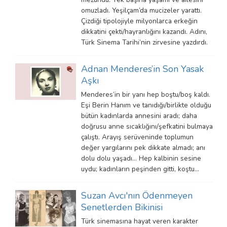
omuzladı. Yeşilçam’da mucizeler yarattı.
Çizdiği tipolojiyle milyonlarca erkeğin
dikkatini çekti/hayranlığını kazandı. Adını,
Türk Sinema Tarihi’nin zirvesine yazdırdı.
Adnan Menderes’in Son Yasak
Aşkı
Menderes’in bir yanı hep boştu/boş kaldı.
Eşi Berin Hanım ve tanıdığı/birlikte olduğu
bütün kadınlarda annesini aradı; daha
doğrusu anne sıcaklığını/şefkatini bulmaya
çalıştı. Arayış serüveninde toplumun
değer yargılarını pek dikkate almadı; anı
dolu dolu yaşadı… Hep kalbinin sesine
uydu; kadınların peşinden gitti, koştu…
Suzan Avcı'nın Ödenmeyen
Senetlerden Bikinisi
Türk sinemasına hayat veren karakter