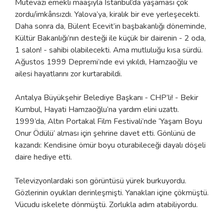
Mütevazı emekli maaşıyla İstanbul’da yaşaması çok
zordu/imkânsızdı. Yalova’ya, kiralık bir eve yerleşecekti.
Daha sonra da, Bülent Ecevit’in başbakanlığı döneminde,
Kültür Bakanlığı’nın desteği ile küçük bir dairenin - 2 oda,
1 salon! - sahibi olabilecekti. Ama mutluluğu kısa sürdü.
Ağustos 1999 Depremi’nde evi yıkıldı, Hamzaoğlu ve
ailesi hayatlarını zor kurtarabildi.
Antalya Büyükşehir Belediye Başkanı - CHP’li! - Bekir
Kumbul, Hayati Hamzaoğlu’na yardım elini uzattı.
1999’da, Altın Portakal Film Festivali’nde ‘Yaşam Boyu
Onur Ödülü’ alması için şehrine davet etti. Gönlünü de
kazandı: Kendisine ömür boyu oturabileceği dayalı döşeli
daire hediye etti.
Televizyonlardaki son görüntüsü yürek burkuyordu.
Gözlerinin oyukları derinleşmişti. Yanakları içine çökmüştü.
Vücudu iskelete dönmüştü. Zorlukla adım atabiliyordu.