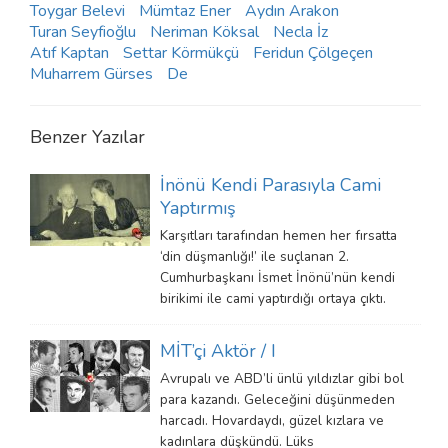
Toygar Belevi
Mümtaz Ener
Aydın Arakon
Turan Seyfioğlu
Neriman Köksal
Necla İz
Atıf Kaptan
Settar Körmükçü
Feridun Çölgeçen
Muharrem Gürses
De
Benzer Yazılar
İnönü Kendi Parasıyla Cami
Yaptırmış
Karşıtları tarafından hemen her fırsatta
‘din düşmanlığı!’ ile suçlanan 2.
Cumhurbaşkanı İsmet İnönü’nün kendi
birikimi ile cami yaptırdığı ortaya çıktı.
MİT’çi Aktör / I
Avrupalı ve ABD’li ünlü yıldızlar gibi bol
para kazandı. Geleceğini düşünmeden
harcadı. Hovardaydı, güzel kızlara ve
kadınlara düşkündü. Lüks