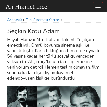
Togg
navig
Anasayfa
»
Türk Sineması Yazıları
»
Seçkin Kötü Adam
Hayati Hamzaoğlu, Trabzon kökenli Yeşilçam
emekçisiydi. Ömrü boyunca sinema aşkı ile
yandı tutuştu. Karın tokluğuna filmlerde oynadı.
56 yaşına kadar her türlü sosyal güvenceden
yoksundu. Alışılmış ‘kötü adam’ tiplemesine
yeni yorum getirdi: Hemen teslim olmayan, film
sonuna kadar dişe diş mukavemet
eden/dövüşen kişiliğe büründürdü.