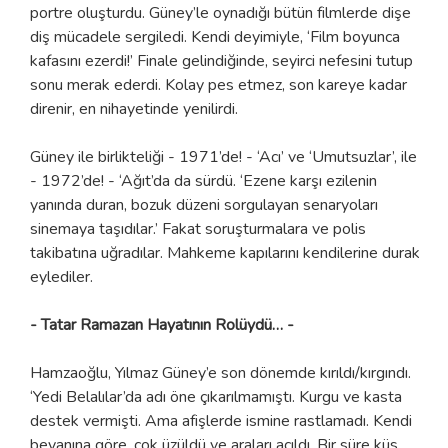
portre oluşturdu. Güney’le oynadığı bütün filmlerde dişe
diş mücadele sergiledi. Kendi deyimiyle, ‘Film boyunca
kafasını ezerdi!’ Finale gelindiğinde, seyirci nefesini tutup
sonu merak ederdi. Kolay pes etmez, son kareye kadar
direnir, en nihayetinde yenilirdi.
Güney ile birlikteliği - 1971’de! - ‘Acı’ ve ‘Umutsuzlar’, ile
- 1972’de! - ‘Ağıt’da da sürdü. ‘Ezene karşı ezilenin
yanında duran, bozuk düzeni sorgulayan senaryoları
sinemaya taşıdılar.’ Fakat soruşturmalara ve polis
takibatına uğradılar. Mahkeme kapılarını kendilerine durak
eylediler.
- Tatar Ramazan Hayatının Rolüydü… -
Hamzaoğlu, Yılmaz Güney’e son dönemde kırıldı/kırgındı.
‘Yedi Belalılar’da adı öne çıkarılmamıştı. Kurgu ve kasta
destek vermişti. Ama afişlerde ismine rastlamadı. Kendi
beyanına göre, çok üzüldü ve araları açıldı. Bir süre küs