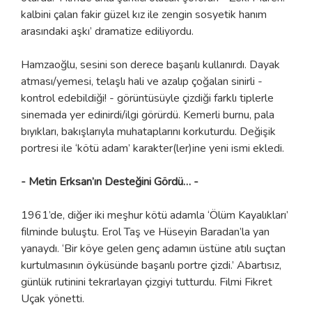
kalbini çalan fakir güzel kız ile zengin sosyetik hanım
arasındaki aşkı’ dramatize ediliyordu.
Hamzaoğlu, sesini son derece başarılı kullanırdı. Dayak
atması/yemesi, telaşlı hali ve azalıp çoğalan sinirli -
kontrol edebildiği! - görüntüsüyle çizdiği farklı tiplerle
sinemada yer edinirdi/ilgi görürdü. Kemerli burnu, pala
bıyıkları, bakışlarıyla muhataplarını korkuturdu. Değişik
portresi ile ‘kötü adam’ karakter(ler)ine yeni ismi ekledi.
- Metin Erksan’ın Desteğini Gördü… -
1961’de, diğer iki meşhur kötü adamla ‘Ölüm Kayalıkları’
filminde buluştu. Erol Taş ve Hüseyin Baradan’la yan
yanaydı. ‘Bir köye gelen genç adamın üstüne atılı suçtan
kurtulmasının öyküsünde başarılı portre çizdi.’ Abartısız,
günlük rutinini tekrarlayan çizgiyi tutturdu. Filmi Fikret
Uçak yönetti.