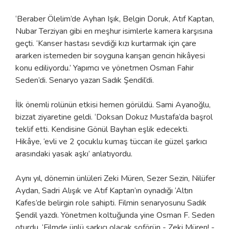
‘Beraber Ölelim’de Ayhan Işık, Belgin Doruk, Atıf Kaptan,
Nubar Terziyan gibi en meşhur isimlerle kamera karşısına
geçti. ‘Kanser hastası sevdiği kızı kurtarmak için çare
ararken istemeden bir soyguna karışan gencin hikâyesi
konu ediliyordu.’ Yapımcı ve yönetmen Osman Fahir
Seden’di. Senaryo yazarı Sadık Şendil’di.
İlk önemli rolünün etkisi hemen görüldü. Sami Ayanoğlu,
bizzat ziyaretine geldi. ‘Doksan Dokuz Mustafa’da başrol
teklif etti. Kendisine Gönül Bayhan eşlik edecekti.
Hikâye, ‘evli ve 2 çocuklu kumaş tüccarı ile güzel şarkıcı
arasındaki yasak aşkı’ anlatıyordu.
Aynı yıl, dönemin ünlüleri Zeki Müren, Sezer Sezin, Nilüfer
Aydan, Sadri Alışık ve Atıf Kaptan’ın oynadığı ‘Altın
Kafes’de belirgin role sahipti. Filmin senaryosunu Sadık
Şendil yazdı. Yönetmen koltuğunda yine Osman F. Seden
oturdu. ‘Filmde ünlü şarkıcı olacak şoförün - Zeki Müren! -