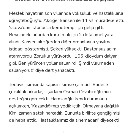
Meslek hayatının son yıllarında yoksulluk ve hastalıklarla
uğraştı/boğuştu. Akciğer kanseri ile 11 yıl mücadele etti.
Yalova’dan İstanbul’a kemoterapi için gelip gitti.
Beynindeki urlardan kurtulmak için 2 defa ameliyata
alındı. Kanser, akciğerden diğer organlarına yayılma
istidadı göstermişti. Şekeri yüksekti. Bastonsuz adım
atamıyordu. Zorlukla yürüyordu. ‘106 kiloydum dalyan
gibi. Ben yürürken yollar sallanırdı. Şimdi yürümeden
sallanıyoruz,’ diye dert yanacaktı.
Tedavisi sırasında kapısını kimse çalmadı. Sadece
çocukluk arkadaşı, işadamı Osman Cevahiroğlu’nun
desteğini görecekti. Hamzaoğlu kendi durumunu
açıklarken, ‘Kazandığımızı yedik içtik. Olmayana dağıttık.
Kimi zaman sattık harcadık. Bununla birlikte gençliğimizi
de heba ettik. Hastalıklarımız da sinemadan!’ diyecekti.