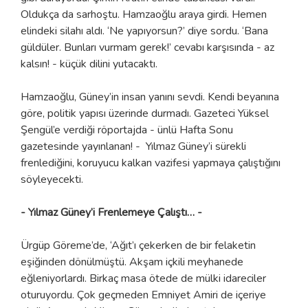
Oldukça da sarhoştu. Hamzaoğlu araya girdi. Hemen
elindeki silahı aldı. ‘Ne yapıyorsun?’ diye sordu. ‘Bana
güldüler. Bunları vurmam gerek!’ cevabı karşısında - az
kalsın! - küçük dilini yutacaktı.
Hamzaoğlu, Güney’in insan yanını sevdi. Kendi beyanına
göre, politik yapısı üzerinde durmadı. Gazeteci Yüksel
Şengül’e verdiği röportajda - ünlü Hafta Sonu
gazetesinde yayınlanan! - Yılmaz Güney’i sürekli
frenlediğini, koruyucu kalkan vazifesi yapmaya çalıştığını
söyleyecekti.
- Yılmaz Güney’i Frenlemeye Çalıştı… -
Ürgüp Göreme’de, ‘Ağıt’ı çekerken de bir felaketin
eşiğinden dönülmüştü. Akşam içkili meyhanede
eğleniyorlardı. Birkaç masa ötede de mülki idareciler
oturuyordu. Çok geçmeden Emniyet Amiri de içeriye