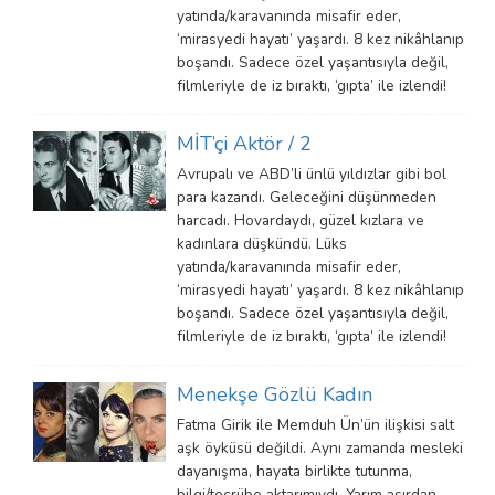
yatında/karavanında misafir eder,
‘mirasyedi hayatı’ yaşardı. 8 kez nikâhlanıp
boşandı. Sadece özel yaşantısıyla değil,
filmleriyle de iz bıraktı, ‘gıpta’ ile izlendi!
MİT’çi Aktör / 2
Avrupalı ve ABD’li ünlü yıldızlar gibi bol
para kazandı. Geleceğini düşünmeden
harcadı. Hovardaydı, güzel kızlara ve
kadınlara düşkündü. Lüks
yatında/karavanında misafir eder,
‘mirasyedi hayatı’ yaşardı. 8 kez nikâhlanıp
boşandı. Sadece özel yaşantısıyla değil,
filmleriyle de iz bıraktı, ‘gıpta’ ile izlendi!
Menekşe Gözlü Kadın
Fatma Girik ile Memduh Ün’ün ilişkisi salt
aşk öyküsü değildi. Aynı zamanda mesleki
dayanışma, hayata birlikte tutunma,
bilgi/tecrübe aktarımıydı. Yarım asırdan