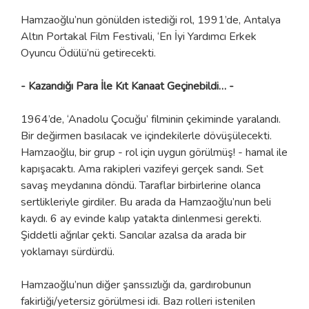
Hamzaoğlu’nun gönülden istediği rol, 1991’de, Antalya
Altın Portakal Film Festivali, ‘En İyi Yardımcı Erkek
Oyuncu Ödülü’nü getirecekti.
- Kazandığı Para İle Kıt Kanaat Geçinebildi… -
1964’de, ‘Anadolu Çocuğu’ filminin çekiminde yaralandı.
Bir değirmen basılacak ve içindekilerle dövüşülecekti.
Hamzaoğlu, bir grup - rol için uygun görülmüş! - hamal ile
kapışacaktı. Ama rakipleri vazifeyi gerçek sandı. Set
savaş meydanına döndü. Taraflar birbirlerine olanca
sertlikleriyle girdiler. Bu arada da Hamzaoğlu’nun beli
kaydı. 6 ay evinde kalıp yatakta dinlenmesi gerekti.
Şiddetli ağrılar çekti. Sancılar azalsa da arada bir
yoklamayı sürdürdü.
Hamzaoğlu’nun diğer şanssızlığı da, gardırobunun
fakirliği/yetersiz görülmesi idi. Bazı rolleri istenilen