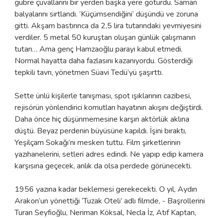
gübre çuvallarını bir yerden başka yere götürdü. Saman
balyalarını sırtlandı. ‘Küçümsendiğini’ düşündü ve zoruna
gitti. Akşam bastırınca da 2,5 lira tutarındaki yevmiyesini
verdiler. 5 metal 50 kuruştan oluşan günlük çalışmanın
tutarı… Ama genç Hamzaoğlu parayı kabul etmedi.
Normal hayatta daha fazlasını kazanıyordu. Gösterdiği
tepkili tavrı, yönetmen Süavi Tedü’yü şaşırttı.
Sette ünlü kişilerle tanışması, spot ışıklarının cazibesi,
rejisörün yönlendirici komutları hayatının akışını değiştirdi.
Daha önce hiç düşünmemesine karşın aktörlük aklına
düştü. Beyaz perdenin büyüsüne kapıldı. İşini bıraktı,
Yeşilçam Sokağı’nı mesken tuttu. Film şirketlerinin
yazıhanelerini, setleri adres edindi. Ne yapıp edip kamera
karşısına geçecek, anlık da olsa perdede görünecekti.
1956 yazına kadar beklemesi gerekecekti. O yıl, Aydın
Arakon’un yönettiği ‘Tuzak Oteli’ adlı filmde, - Başrollerini
Turan Seyfioğlu, Neriman Köksal, Necla İz, Atıf Kaptan,