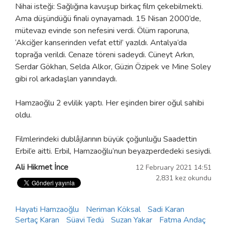
Nihai isteği: Sağlığına kavuşup birkaç film çekebilmekti.
Ama düşündüğü finali oynayamadı. 15 Nisan 2000’de,
mütevazı evinde son nefesini verdi. Ölüm raporuna,
‘Akciğer kanserinden vefat etti!’ yazıldı. Antalya’da
toprağa verildi. Cenaze töreni sadeydi. Cüneyt Arkın,
Serdar Gökhan, Selda Alkor, Güzin Özipek ve Mine Soley
gibi rol arkadaşları yanındaydı.
Hamzaoğlu 2 evlilik yaptı. Her eşinden birer oğul sahibi
oldu.
Filmlerindeki dublâjlarının büyük çoğunluğu Saadettin
Erbil’e aitti. Erbil, Hamzaoğlu’nun beyazperdedeki sesiydi.
Ali Hikmet İnce
12 February 2021 14:51
2,831 kez okundu
Hayati Hamzaoğlu
Neriman Köksal
Sadi Karan
Sertaç Karan
Süavi Tedü
Suzan Yakar
Fatma Andaç