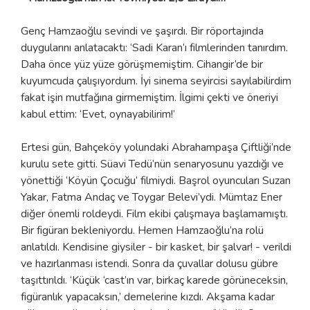
Genç Hamzaoğlu sevindi ve şaşırdı. Bir röportajında
duygularını anlatacaktı: ‘Sadi Karan’ı filmlerinden tanırdım.
Daha önce yüz yüze görüşmemiştim. Cihangir’de bir
kuyumcuda çalışıyordum. İyi sinema seyircisi sayılabilirdim
fakat işin mutfağına girmemiştim. İlgimi çekti ve öneriyi
kabul ettim: ‘Evet, oynayabilirim!’
Ertesi gün, Bahçeköy yolundaki Abrahampaşa Çiftliği’nde
kurulu sete gitti. Süavi Tedü’nün senaryosunu yazdığı ve
yönettiği ‘Köyün Çocuğu’ filmiydi. Başrol oyuncuları Suzan
Yakar, Fatma Andaç ve Toygar Belevi’ydi. Mümtaz Ener
diğer önemli roldeydi. Film ekibi çalışmaya başlamamıştı.
Bir figüran bekleniyordu. Hemen Hamzaoğlu’na rolü
anlatıldı. Kendisine giysiler - bir kasket, bir şalvar! - verildi
ve hazırlanması istendi. Sonra da çuvallar dolusu gübre
taşıttırıldı. ‘Küçük ‘cast’ın var, birkaç karede görüneceksin,
figüranlık yapacaksın,’ demelerine kızdı. Akşama kadar