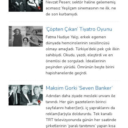
Nevzat Pesen; sektör haline gelememiş
acımasız Yeşilçam sinemasının ne ilk, ne
de son kurbanıydı.
‘Çöpten Çıkan’ Tiyatro Oyunu
Fatma Nudiye Yalçı, erkek egemen
dünyada hemcinslerinin sesi/öncüsü
olmayı amaçladı. Türkiye’deki pek çok ilkin
sahibiydi. Okudu, yazdı, eleştirdi ve en
önemlisi de sorguladı. İdeallerinin
peşinden yürüdü. Ömrünün beşte birini
hapishanelerde geçirdi.
Maksim Gorki ‘Seven Banker’
Adından daha ziyade mesleki unvanı ile
tanındı. Her gün gazetelerin birinci
sayfalarını haber(ler)i, iç yapraklarını da
reklam(lar)ıyla doldururdu. Tek kanallı
TRT televizyonunda günün her saatinde
şirketlerinin ‘paralı tanıtımını’ yapan kısa