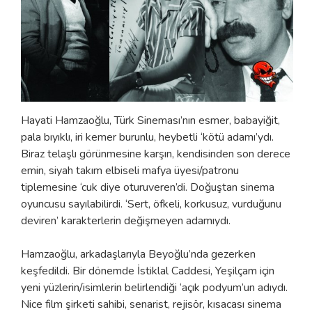
Hayati Hamzaoğlu, Türk Sineması’nın esmer, babayiğit,
pala bıyıklı, iri kemer burunlu, heybetli ‘kötü adamı’ydı.
Biraz telaşlı görünmesine karşın, kendisinden son derece
emin, siyah takım elbiseli mafya üyesi/patronu
tiplemesine ‘cuk diye oturuveren’di. Doğuştan sinema
oyuncusu sayılabilirdi. ‘Sert, öfkeli, korkusuz, vurduğunu
deviren’ karakterlerin değişmeyen adamıydı.
Hamzaoğlu, arkadaşlarıyla Beyoğlu’nda gezerken
keşfedildi. Bir dönemde İstiklal Caddesi, Yeşilçam için
yeni yüzlerin/isimlerin belirlendiği ‘açık podyum’un adıydı.
Nice film şirketi sahibi, senarist, rejisör, kısacası sinema