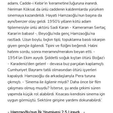
adamı, Cadde-i Kebir’in ‘kerametine’/uğuruna inanırdı.
Neriman Köksal da ünlü caddenin kaldırımlarda yürürken
sinemaya kazandırıldı. Hayati Hamzaoğlu’nun başına da
aynı/benzer olay geldi. 1950’li yılların kötü adam
tiplemesiyle ünlü aktörü Sadi Karan - Kameraman Sertaç
Karan’ın babası! -, Beyoğlu’nda genç Hamzaoğlu’na
rastladı. Uzun boylu, bıçkın tipli, topuklarına basılı iskarpin
giyen gençle ilgilendi. Tipini ve fiziğini beğendi. Halini
hatırını sordu, sonra meramını/merakını beyan etti. -
1954’ün Ekim ayıydı. Şiddetli soğuk kıştan ötürü Boğaz’ı
- Karadeniz’den gelen! - devasa buz parçaları kaplamıştı.
Cumhuriyet Bayramı tatili olmasından ötürü işyerleri
kapalıydı. Hamzaoğlu da arkadaşlarıyla Pera turuna
çıkmıştı. - ‘Sinema ile ilgilenir miydi? Daha önce bir film
çalışması olmuş muydu? İsterse, şu anda çekimi süren
yapımda küçük rol alabilirdi. Kısacası kendisini sinema için
uygun görmüştü. Sektöre girişine yardımı dokunabilirdi.’
- Hamzaoğlu’nun İlk Yevmiyesi 2,5 Liraydı… -