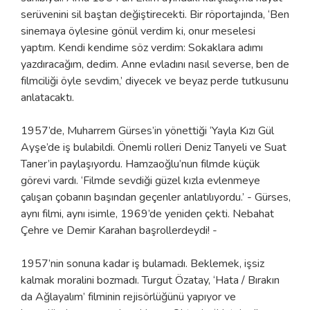
serüvenini sil baştan değiştirecekti. Bir röportajında, ‘Ben
sinemaya öylesine gönül verdim ki, onur meselesi
yaptım. Kendi kendime söz verdim: Sokaklara adımı
yazdıracağım, dedim. Anne evladını nasıl severse, ben de
filmciliği öyle sevdim,’ diyecek ve beyaz perde tutkusunu
anlatacaktı.
1957’de, Muharrem Gürses’in yönettiği ‘Yayla Kızı Gül
Ayşe’de iş bulabildi. Önemli rolleri Deniz Tanyeli ve Suat
Taner’in paylaşıyordu. Hamzaoğlu’nun filmde küçük
görevi vardı. ‘Filmde sevdiği güzel kızla evlenmeye
çalışan çobanın başından geçenler anlatılıyordu.’ - Gürses,
aynı filmi, aynı isimle, 1969’de yeniden çekti. Nebahat
Çehre ve Demir Karahan başrollerdeydi! -
1957’nin sonuna kadar iş bulamadı. Beklemek, işsiz
kalmak moralini bozmadı. Turgut Özatay, ‘Hata / Bırakın
da Ağlayalım’ filminin rejisörlüğünü yapıyor ve