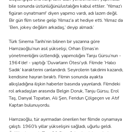
bile sonunda üstünlüğünü/ustalığını kabul ettiler. ‘Yılmaz’ı
figüran oynatmam!’ diyen yapımcı vardı, adı lazım değil.
Bir gün film setine gelip Yılmaz’a at hediye etti. Yılmaz da
‘Ben, jokey değilim arkadaş,’ deyip almadı.’
Türk Sinema Tarihi’nin bilinen bir yazarına göre
Hamzaoğlu’nun asıl yükselişi, Orhan Elmas’ın
yönetmenliğini üstlendiği, yapımcılığını Tanju Gürsu’nun -
1964’de! - yaptığı ‘Duvarların Ötesi’ydi. Filmde ‘Halıcı
Sadık’ karakterini canlandırdı. Seyircilerin takdirini kazandı,
kendisine hayran bıraktı. Filmin sonunda ayakta
alkışladığına ilişkin haberler basında yayınlandı. Filmdeki
rol arkadaşları arasında Belgin Doruk, Tanju Gürsu, Erol
Taş, Danyal Topatan, Ali Şen, Feridun Çölgeçen ve Atıf
Kaptan bulunuyordu.
Hamzaoğlu, tür ayırmadan önerilen her filmde oynamaya
çalıştı. 1960’lı yıllar yükselişini sağladı, uğurlu geldi.