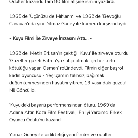
Ödüller kazandı. Tam 80 film afişine ismini yazdırdı.
1965’de ‘Üçünüzü de Mıhlarım’ ve 1968’de ‘Beyoğlu
Canavarı’nda yine Yılmaz Güney ile kamera karşısındaydı.
- Kuyu Filmi İle Zirveye İmzasını Attı… -
1968’de, Metin Erksan’ın çektiği ‘Kuyu’ ile zirveye oturdu.
‘Güzeller güzeli Fatma’ya sahip olmak için her türlü
kötülüğü yapan Osman’ rolündeydi. Filmin diğer başrol
kadın oyuncusu - Yeşilçam’ın talihsiz, bağırsak
düğümlenmesinden hayatını yitiren, 19 yaşındaki güzeli! -
Nil Göncü idi.
‘Kuyu’daki başarılı performansından ötürü, 1969’da
Adana Altın Koza Film Festivali, ‘En İyi Yardımcı Erkek
Oyuncu Ödülü’nü kazandı.
Yılmaz Güney ile birlikteliği yeni filmler ve ödüller