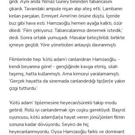
girdi. Aynı anda Yılmaz Güney belinden tabancasını
çıkardı. Tavandaki ampule nişan alıp ateş etti. Lambanın
kırılan parçaları, Emniyet Amiri’nin önüne düştü. İçeride
buz gibi hava esti. Hamzaoğlu hemen ayağa kalktı, özür
diledi: ‘Film çekiyoruz. Tabancalarımızı denemek istedik,’
dedi. Sonra ortalık yumuşadı. Masalar birleştirildi, birlikte
içmeye geçildi. Yöre yöneticileri anlayışlı davranmıştı.
Filmlerinde hep ‘kötü adam’ı canlandıran Hamzaoğlu, -
kendi beyanına göre! - gençliğinde kavga etmiş, silah
taşımış, hatta kullanmıştı. Ama kimseyi yaralamamıştı.
‘Gerçek hayatta da sinemada canlandırdığı tip(ler)e yakın
çizgi tutturdu.’
‘Kötü adam’ tiplemesine heyecan/sürekli takip modu
getirdi. Rolü iyi canlandırmak için coşku gerekliydi. Başrol
oyuncusu, kötü adam(lar)a hayat veren jönü/jönleri filmin
sonuna kadar dövüyordu. Seyirci de hiç
heyecanlanmıyordu. Oysa Hamzaoğlu farklı ve dominant