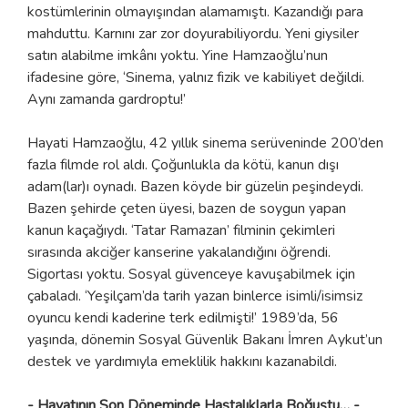
kostümlerinin olmayışından alamamıştı. Kazandığı para
mahduttu. Karnını zar zor doyurabiliyordu. Yeni giysiler
satın alabilme imkânı yoktu. Yine Hamzaoğlu’nun
ifadesine göre, ‘Sinema, yalnız fizik ve kabiliyet değildi.
Aynı zamanda gardroptu!’
Hayati Hamzaoğlu, 42 yıllık sinema serüveninde 200’den
fazla filmde rol aldı. Çoğunlukla da kötü, kanun dışı
adam(lar)ı oynadı. Bazen köyde bir güzelin peşindeydi.
Bazen şehirde çeten üyesi, bazen de soygun yapan
kanun kaçağıydı. ‘Tatar Ramazan’ filminin çekimleri
sırasında akciğer kanserine yakalandığını öğrendi.
Sigortası yoktu. Sosyal güvenceye kavuşabilmek için
çabaladı. ‘Yeşilçam’da tarih yazan binlerce isimli/isimsiz
oyuncu kendi kaderine terk edilmişti!’ 1989’da, 56
yaşında, dönemin Sosyal Güvenlik Bakanı İmren Aykut’un
destek ve yardımıyla emeklilik hakkını kazanabildi.
- Hayatının Son Döneminde Hastalıklarla Boğuştu… -