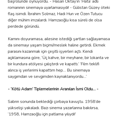
başrolünde oynuyordu. - Hasan Oktay’ın ‘Hata’ adlı
romanının sinemaya uyarlamasıydı! - Gülistan Güzey öteki
flaş isimdi. İbrahim Solmaz, Hadi Hun ve Özen Tutucu
diğer mühim imzalardı. Hamzaoğlu kısa süreli de olsa
perdede göründü.
Karnını doyuramasa, ailesine istediği şartları sağlayamasa
da sinemayı yaşam biçimi/meslek haline getirdi. Ekmek
parasını kazanmak için çeşitli işyerleri açtı. Kendi
açıklamasına göre, ‘Üç kahve, bir meyhane, bir lokanta ve
bir kundura atölyesi çalıştırdı ve kapattı.’ ‘Film teklifi
alınca iş yerlerimi kapattım hep… Bu sinemaya
saygımdan ve sevgimden kaynaklanıyordu…’
- ‘Kötü Adam’ Tiplemelerinin Aranılan İsmi Oldu… -
Sabrın sonunda beklediği çorbaya kavuştu. 1958’de
yükselişi yakaladı. Bazı sinema yazarlarına bakılırsa,
‘1958, Hamzaoğlu için patlama yılıydı!’