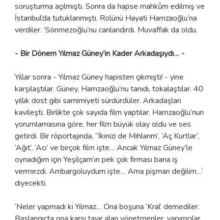
soruşturma açılmıştı. Sonra da hapse mahkûm edilmiş ve
İstanbul’da tutuklanmıştı. Rolünü Hayati Hamzaoğlu’na
verdiler. ‘Sönmezoğlu’nu canlandırdı. Muvaffak da oldu.
- Bir Dönem Yılmaz Güney’in Kader Arkadaşıydı… -
Yıllar sonra - Yılmaz Güney hapisten çıkmıştı! - yine
karşılaştılar. Güney, Hamzaoğlu’nu tanıdı, tokalaştılar. 40
yıllık dost gibi samimiyeti sürdürdüler. Arkadaşları
kavileşti. Birlikte çok sayıda film yaptılar. Hamzaoğlu’nun
yorumlamasına göre, her film büyük olay oldu ve ses
getirdi. Bir röportajında, ‘‘İkinizi de Mıhlarım’, ‘Aç Kurtlar’,
‘Ağıt’, ‘Acı’ ve birçok film işte… Ancak Yılmaz Güney’le
oynadığım için Yeşilçam’ın pek çok firması bana iş
vermezdi. Ambargoluydum işte… Ama pişman değilim…’
diyecekti.
‘Neler yapmadı ki Yılmaz… Ona boşuna ‘Kral’ demediler.
Başlangıçta ona karşı tavır alan yönetmenler, yapımcılar