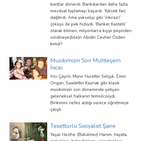
bantlar dönerdi. Bankalardan daha fazla
mevduat toplamayı başardı. Yüksek faiz
dağıtırdı. Ama yükselişi gibi ‘inkırazı’/
çöküşü de pek hızlıydı. ‘Banker Kastelli’
olarak bilinen, milyonlarca kişiyi peşinden
sürükleye(bile)n Abidin Cevher Özden
kimdi?
Musikimizin Son Muhteşem
İncisi
İnci Çayırlı, Münir Nurettin Selçuk, Emin
Ongan, Saadettin Kaynak gibi klasik
musikimizin son döneminde yetişen
geleneksel halkanın temsilcisiydi.
Birikimini nefes aldığı sürece öğretmeye
çalıştı.
Tesettürlü Sosyalist Şaire
Yaşar Nezihe (Bükülmez) Hanım, hayata,