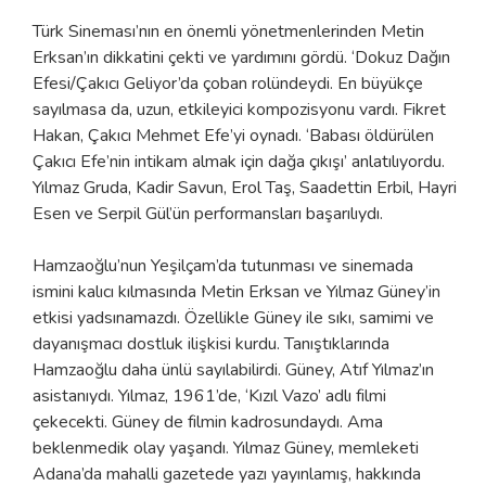
Türk Sineması’nın en önemli yönetmenlerinden Metin
Erksan’ın dikkatini çekti ve yardımını gördü. ‘Dokuz Dağın
Efesi/Çakıcı Geliyor’da çoban rolündeydi. En büyükçe
sayılmasa da, uzun, etkileyici kompozisyonu vardı. Fikret
Hakan, Çakıcı Mehmet Efe’yi oynadı. ‘Babası öldürülen
Çakıcı Efe’nin intikam almak için dağa çıkışı’ anlatılıyordu.
Yılmaz Gruda, Kadir Savun, Erol Taş, Saadettin Erbil, Hayri
Esen ve Serpil Gül’ün performansları başarılıydı.
Hamzaoğlu’nun Yeşilçam’da tutunması ve sinemada
ismini kalıcı kılmasında Metin Erksan ve Yılmaz Güney’in
etkisi yadsınamazdı. Özellikle Güney ile sıkı, samimi ve
dayanışmacı dostluk ilişkisi kurdu. Tanıştıklarında
Hamzaoğlu daha ünlü sayılabilirdi. Güney, Atıf Yılmaz’ın
asistanıydı. Yılmaz, 1961’de, ‘Kızıl Vazo’ adlı filmi
çekecekti. Güney de filmin kadrosundaydı. Ama
beklenmedik olay yaşandı. Yılmaz Güney, memleketi
Adana’da mahalli gazetede yazı yayınlamış, hakkında