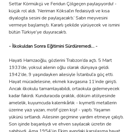
Settar Körmükçü ve Feridun Çölgeçen paylaşıyordu! -
küçük rol aldı. ‘Neriman Köksal’ın fedaisiydi ve kısa
diyalogta sesini de paylaşacaktı.’ Sabrı meyvesini
vermeye başlamıştı. Kararlı şekilde yürüyecek ve ismini
bütün Türkiye’ye duyuracaktı.
- İlkokuldan Sonra Eğitimini Sürdüremedi… -
Hayati Hamzaoğlu, gözlerini Trabzon’da açtı. 5 Mart
1933’de, yoksul ailenin oğlu olarak dünyaya geldi.
1942’de, 9 yaşındayken ailesiyle İstanbul’a göç etti.
Hayat mücadelesine, ekmek kavgasına 11’inde girişti.
Ancak ilkokulu tamamlayabildi, ortaokula gidemeyecek
kadar fakirdi. Kunduracıda çıraklık, döküm atölyesinde
amelelik, kuyumcuda kalemkârlık - kıymetli metallerin
üzerine yazı yazan, motif çizen kişi! - yaptı. Yaşamın
yükünü sırtlandı. Ailesinin geçimine yardım etmeye çalıştı.
Son işinde başarılıydı ve ehven sayılacak ücretin de
sahibiydi. Ama 1954’ün Ekim ayındaki karşılaşma hayat