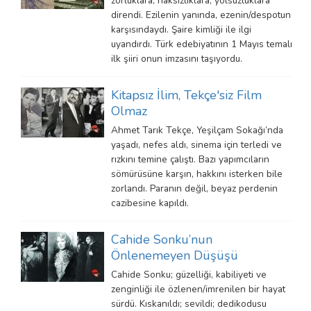
zorluklara, haksızlıklara, yolsuzluklara
direndi. Ezilenin yanında, ezenin/despotun
karşısındaydı. Şaire kimliği ile ilgi
uyandırdı. Türk edebiyatının 1 Mayıs temalı
ilk şiiri onun imzasını taşıyordu.
Kitapsız İlim, Tekçe'siz Film
Olmaz
Ahmet Tarık Tekçe, Yeşilçam Sokağı’nda
yaşadı, nefes aldı, sinema için terledi ve
rızkını temine çalıştı. Bazı yapımcıların
sömürüsüne karşın, hakkını isterken bile
zorlandı. Paranın değil, beyaz perdenin
cazibesine kapıldı.
Cahide Sonku’nun
Önlenemeyen Düşüşü
Cahide Sonku; güzelliği, kabiliyeti ve
zenginliği ile özlenen/imrenilen bir hayat
sürdü. Kıskanıldı; sevildi; dedikodusu