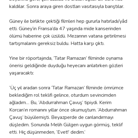
kaldılar. Sonra araya giren dostları vasıtasıyla barıştılar.
Güney ile birlikte çektiği filmleri hep gururla hatırladı/yâd
etti. Güney’in Fransa’da 47 yaşında mide kanserinden
ölümü haberine çok üzüldü. Mezarının vatana getirilmesi
tartışmalarını gereksiz buldu. Hatta karşı çıktı.
Yine bir röportajında, ‘Tatar Ramazan’ filminde oynama
önerisi geldiğinde duyduğu heyecanı anlatırken gözleri
yaşaracaktı:
‘Üç yıl aradan sonra ‘Tatar Ramazan’ filminde ömrümce
beklediğim rol teklifi gelince, oturdum sevincimden
ağladım… Bu, ‘Abdurrahman Çavuş’ tipiydi. Kerim
Korcan’ın romanını yıllar önce okumuştum. ‘Abdurrahman
Çavuş’ büyülemişti. Beyazperde de canlandırmayı
düşledim. Sonunda Melih Gülgen uygun görmüş, teklif
etti. Hiç düşünmeden, ‘Evet!’ dedim.’