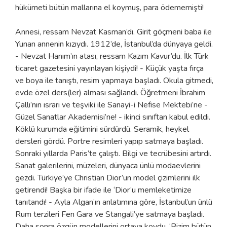
hükümeti bütün mallarına el koymuş, para ödememişti!
Annesi, ressam Nevzat Kasman’dı. Girit göçmeni baba ile
Yunan annenin kızıydı. 1912’de, İstanbul’da dünyaya geldi.
- Nevzat Hanım’ın atası, ressam Kazım Kavur’du. İlk Türk
ticaret gazetesini yayınlayan kişiydi! - Küçük yaşta fırça
ve boya ile tanıştı, resim yapmaya başladı. Okula gitmedi,
evde özel ders(ler) alması sağlandı. Öğretmeni İbrahim
Çallı’nın ısrarı ve teşviki ile Sanayi-i Nefise Mektebi’ne -
Güzel Sanatlar Akademisi’ne! - ikinci sınıftan kabul edildi.
Köklü kurumda eğitimini sürdürdü. Seramik, heykel
dersleri gördü. Portre resimleri yapıp satmaya başladı.
Sonraki yıllarda Paris’te çalıştı. Bilgi ve tecrübesini artırdı.
Sanat galerilerini, müzeleri, dünyaca ünlü modaevlerini
gezdi. Türkiye’ye Christian Dior’un model çizimlerini ilk
getirendi! Başka bir ifade ile ‘Dior’u memleketimize
tanıtandı! - Ayla Algan’ın anlatımına göre, İstanbul’un ünlü
Rum terzileri Fen Gara ve Stangali’ye satmaya başladı.
Daha sonra özgün modellerini ortaya koydu. ‘Bizim bütün