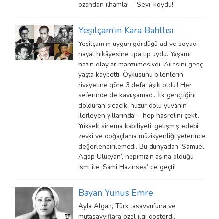
ozandan ilhamla! - ‘Sevi’ koydu!
Yeşilçam’ın Kara Bahtlısı
Yeşilçam’ın uygun gördüğü ad ve soyadı
hayat hikâyesine tıpa tıp uydu. Yaşamı
hazin olaylar manzumesiydi. Ailesini genç
yaşta kaybetti. Öyküsünü bilenlerin
rivayetine göre 3 defa ‘âşık oldu’! Her
seferinde de kavuşamadı. İlk gençliğini
dolduran sıcacık, huzur dolu yuvanın -
ilerleyen yıllarında! - hep hasretini çekti.
Yüksek sinema kabiliyeti, gelişmiş edebi
zevki ve doğaçlama müzisyenliği yeterince
değerlendirilemedi. Bu dünyadan ‘Samuel
Agop Uluçyan’, hepimizin aşina olduğu
ismi ile ‘Sami Hazinses’ de geçti!
Bayan Yunus Emre
Ayla Algan, Türk tasavvufuna ve
mutasavvıflara özel ilgi gösterdi.