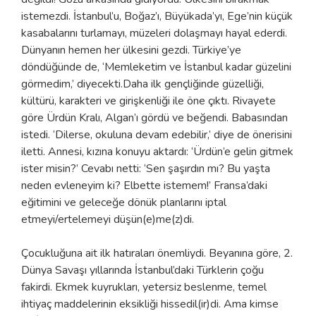
istemezdi. İstanbul’u, Boğaz’ı, Büyükada’yı, Ege’nin küçük
kasabalarını turlamayı, müzeleri dolaşmayı hayal ederdi.
Dünyanın hemen her ülkesini gezdi. Türkiye’ye
döndüğünde de, ‘Memleketim ve İstanbul kadar güzelini
görmedim,’ diyecekti.Daha ilk gençliğinde güzelliği,
kültürü, karakteri ve girişkenliği ile öne çıktı. Rivayete
göre Ürdün Kralı, Algan’ı gördü ve beğendi. Babasından
istedi. ‘Dilerse, okuluna devam edebilir,’ diye de önerisini
iletti. Annesi, kızına konuyu aktardı: ‘Ürdün’e gelin gitmek
ister misin?’ Cevabı netti: ‘Sen şaşırdın mı? Bu yaşta
neden evleneyim ki? Elbette istemem!’ Fransa’daki
eğitimini ve geleceğe dönük planlarını iptal
etmeyi/ertelemeyi düşün(e)me(z)di.
Çocukluğuna ait ilk hatıraları önemliydi. Beyanına göre, 2.
Dünya Savaşı yıllarında İstanbul’daki Türklerin çoğu
fakirdi. Ekmek kuyrukları, yetersiz beslenme, temel
ihtiyaç maddelerinin eksikliği hissedil(ir)di. Ama kimse