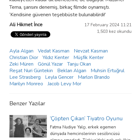
Tema, şansını denemiş, birkaç filmde oynamıştı.
‘Kendisine güvenen teşebbüste bulunabilirdi!’
Ali Hikmet İnce
17 February 2024 11:21
1,503 kez okundu
Ayla Algan
Vedat Kasman
Nevzat Kasman
Christian Dior
Yıldız Kenter
Müşfik Kenter
Zeki Müren
Gönül Yazar
Tanju Okan
Reşat Nuri Güntekin
Beklan Algan
Muhsin Ertuğrul
Lee Strasberg
Leyla Gencer
Marlon Brando
Marilyn Monreo
Jacob Levy Mor
Benzer Yazılar
‘Çöpten Çıkan’ Tiyatro Oyunu
Fatma Nudiye Yalçı, erkek egemen
dünyada hemcinslerinin sesi/öncüsü