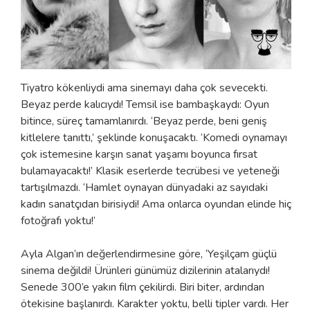
Tiyatro kökenliydi ama sinemayı daha çok sevecekti.
Beyaz perde kalıcıydı! Temsil ise bambaşkaydı: Oyun
bitince, süreç tamamlanırdı. ‘Beyaz perde, beni geniş
kitlelere tanıttı,’ şeklinde konuşacaktı. ‘Komedi oynamayı
çok istemesine karşın sanat yaşamı boyunca fırsat
bulamayacaktı!’ Klasik eserlerde tecrübesi ve yeteneği
tartışılmazdı. ‘Hamlet oynayan dünyadaki az sayıdaki
kadın sanatçıdan birisiydi! Ama onlarca oyundan elinde hiç
fotoğrafı yoktu!’
Ayla Algan’ın değerlendirmesine göre, ‘Yeşilçam güçlü
sinema değildi! Ürünleri günümüz dizilerinin atalarıydı!
Senede 300’e yakın film çekilirdi. Biri biter, ardından
ötekisine başlanırdı. Karakter yoktu, belli tipler vardı. Her