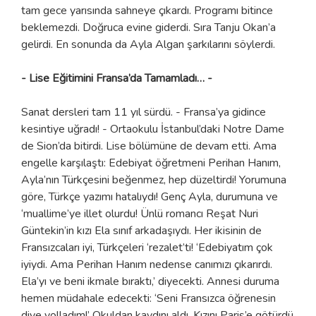
tam gece yarısında sahneye çıkardı. Programı bitince
beklemezdi. Doğruca evine giderdi. Sıra Tanju Okan’a
gelirdi. En sonunda da Ayla Algan şarkılarını söylerdi.
- Lise Eğitimini Fransa’da Tamamladı… -
Sanat dersleri tam 11 yıl sürdü. - Fransa’ya gidince
kesintiye uğradı! - Ortaokulu İstanbul’daki Notre Dame
de Sion’da bitirdi. Lise bölümüne de devam etti. Ama
engelle karşılaştı: Edebiyat öğretmeni Perihan Hanım,
Ayla’nın Türkçesini beğenmez, hep düzeltirdi! Yorumuna
göre, Türkçe yazımı hatalıydı! Genç Ayla, durumuna ve
‘muallime’ye illet olurdu! Ünlü romancı Reşat Nuri
Güntekin’in kızı Ela sınıf arkadaşıydı. Her ikisinin de
Fransızcaları iyi, Türkçeleri ‘rezalet’ti! ‘Edebiyatım çok
iyiydi. Ama Perihan Hanım nedense canımızı çıkarırdı.
Ela’yı ve beni ikmale bıraktı,’ diyecekti. Annesi duruma
hemen müdahale edecekti: ‘Seni Fransızca öğrenesin
diye yolladım!’ Okuldan kaydını aldı. Kızını Paris’e götürdü.