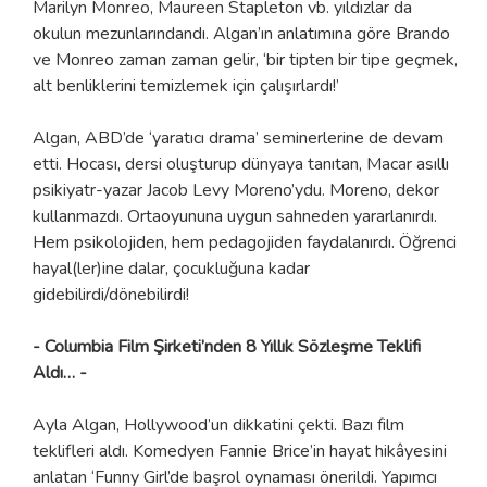
Marilyn Monreo, Maureen Stapleton vb. yıldızlar da
okulun mezunlarındandı. Algan’ın anlatımına göre Brando
ve Monreo zaman zaman gelir, ‘bir tipten bir tipe geçmek,
alt benliklerini temizlemek için çalışırlardı!’
Algan, ABD’de ‘yaratıcı drama’ seminerlerine de devam
etti. Hocası, dersi oluşturup dünyaya tanıtan, Macar asıllı
psikiyatr-yazar Jacob Levy Moreno’ydu. Moreno, dekor
kullanmazdı. Ortaoyununa uygun sahneden yararlanırdı.
Hem psikolojiden, hem pedagojiden faydalanırdı. Öğrenci
hayal(ler)ine dalar, çocukluğuna kadar
gidebilirdi/dönebilirdi!
- Columbia Film Şirketi’nden 8 Yıllık Sözleşme Teklifi
Aldı… -
Ayla Algan, Hollywood’un dikkatini çekti. Bazı film
teklifleri aldı. Komedyen Fannie Brice’in hayat hikâyesini
anlatan ‘Funny Girl’de başrol oynaması önerildi. Yapımcı