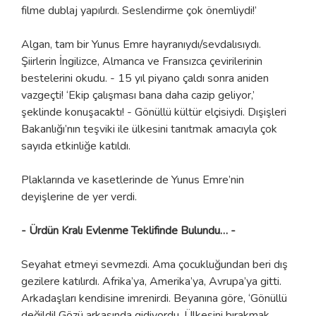
filme dublaj yapılırdı. Seslendirme çok önemliydi!’
Algan, tam bir Yunus Emre hayranıydı/sevdalısıydı.
Şiirlerin İngilizce, Almanca ve Fransızca çevirilerinin
bestelerini okudu. - 15 yıl piyano çaldı sonra aniden
vazgeçti! ‘Ekip çalışması bana daha cazip geliyor,’
şeklinde konuşacaktı! - Gönüllü kültür elçisiydi. Dışişleri
Bakanlığı’nın teşviki ile ülkesini tanıtmak amacıyla çok
sayıda etkinliğe katıldı.
Plaklarında ve kasetlerinde de Yunus Emre’nin
deyişlerine de yer verdi.
- Ürdün Kralı Evlenme Teklifinde Bulundu… -
Seyahat etmeyi sevmezdi. Ama çocukluğundan beri dış
gezilere katılırdı. Afrika’ya, Amerika’ya, Avrupa’ya gitti.
Arkadaşları kendisine imrenirdi. Beyanına göre, ‘Gönüllü
değildi! Gözü arkasında gidiyordu. Ülkesini bırakmak