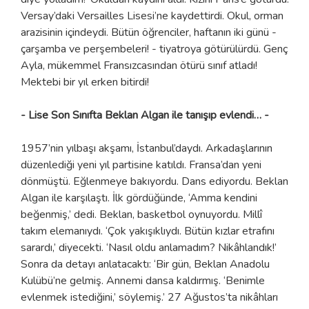
Versay’daki Versailles Lisesi’ne kaydettirdi. Okul, orman
arazisinin içindeydi. Bütün öğrenciler, haftanın iki günü -
çarşamba ve perşembeleri! - tiyatroya götürülürdü. Genç
Ayla, mükemmel Fransızcasından ötürü sınıf atladı!
Mektebi bir yıl erken bitirdi!
- Lise Son Sınıfta Beklan Algan ile tanışıp evlendi… -
1957’nin yılbaşı akşamı, İstanbul’daydı. Arkadaşlarının
düzenlediği yeni yıl partisine katıldı. Fransa’dan yeni
dönmüştü. Eğlenmeye bakıyordu. Dans ediyordu. Beklan
Algan ile karşılaştı. İlk gördüğünde, ‘Amma kendini
beğenmiş,’ dedi. Beklan, basketbol oynuyordu. Millî
takım elemanıydı. ‘Çok yakışıklıydı. Bütün kızlar etrafını
sarardı,’ diyecekti. ‘Nasıl oldu anlamadım? Nikâhlandık!’
Sonra da detayı anlatacaktı: ‘Bir gün, Beklan Anadolu
Kulübü’ne gelmiş. Annemi dansa kaldırmış. ‘Benimle
evlenmek istediğini,’ söylemiş.’ 27 Ağustos’ta nikâhları