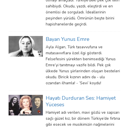
olmayı amaçladı. Türkiye’deki pek çok ilkin
sahibiydi. Okudu, yazdı, eleştirdi ve en
önemlisi de sorguladı. İdeallerinin
peşinden yürüdü. Ömrünün beşte birini
hapishanelerde geçirdi.
Bayan Yunus Emre
Ayla Algan, Türk tasavvufuna ve
mutasavvıflara özel ilgi gösterdi.
Felsefesini yürekten benimsediği Yunus
Emre’yi tanıtmayı vazife bildi. Pek çok
ülkede Yunus şiirlerinden oluşan besteleri
okudu. Biricik kızının adını da - ulu
ozandan ilhamla! - ‘Sevi’ koydu!
Hayatı Durduran Ses: Hamiyet
Yüceses
Hamiyet adı verilen, mavi gözlü ve sapsarı
saçlı güzel kız, bir dönem Türkiye’de fırtına
gibi esecek ve musikimizin nağmelerini