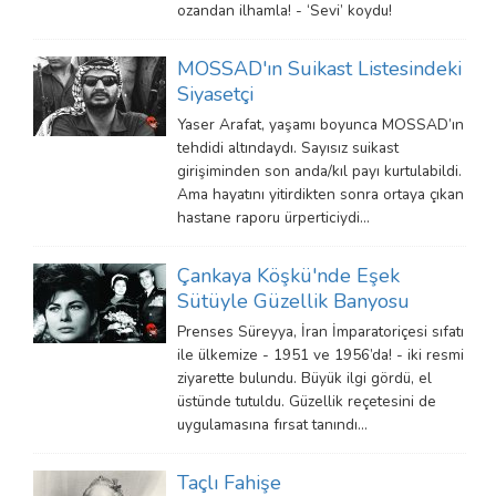
ozandan ilhamla! - ‘Sevi’ koydu!
MOSSAD'ın Suikast Listesindeki
Siyasetçi
Yaser Arafat, yaşamı boyunca MOSSAD’ın
tehdidi altındaydı. Sayısız suikast
girişiminden son anda/kıl payı kurtulabildi.
Ama hayatını yitirdikten sonra ortaya çıkan
hastane raporu ürperticiydi...
Çankaya Köşkü'nde Eşek
Sütüyle Güzellik Banyosu
Prenses Süreyya, İran İmparatoriçesi sıfatı
ile ülkemize - 1951 ve 1956’da! - iki resmi
ziyarette bulundu. Büyük ilgi gördü, el
üstünde tutuldu. Güzellik reçetesini de
uygulamasına fırsat tanındı…
Taçlı Fahişe