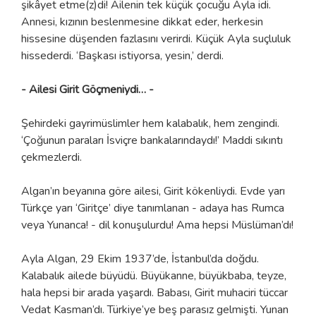
şikâyet etme(z)di! Ailenin tek küçük çocuğu Ayla idi.
Annesi, kızının beslenmesine dikkat eder, herkesin
hissesine düşenden fazlasını verirdi. Küçük Ayla suçluluk
hissederdi. ‘Başkası istiyorsa, yesin,’ derdi.
- Ailesi Girit Göçmeniydi… -
Şehirdeki gayrimüslimler hem kalabalık, hem zengindi.
‘Çoğunun paraları İsviçre bankalarındaydı!’ Maddi sıkıntı
çekmezlerdi.
Algan’ın beyanına göre ailesi, Girit kökenliydi. Evde yarı
Türkçe yarı ‘Giritçe’ diye tanımlanan - adaya has Rumca
veya Yunanca! - dil konuşulurdu! Ama hepsi Müslüman’dı!
Ayla Algan, 29 Ekim 1937’de, İstanbul’da doğdu.
Kalabalık ailede büyüdü. Büyükanne, büyükbaba, teyze,
hala hepsi bir arada yaşardı. Babası, Girit muhaciri tüccar
Vedat Kasman’dı. Türkiye’ye beş parasız gelmişti. Yunan