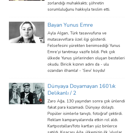
zorlandığı muhakkaktı; şöhretin
sorumluluğunu hakkıyla teslim etti.
Bayan Yunus Emre
Ayla Algan, Türk tasavvufuna ve
mutasavvıflara özel ilgi gösterdi.
Felsefesini yürekten benimsediği Yunus
Emre’yi tanıtmayı vazife bildi. Pek çok
ülkede Yunus şiirlerinden oluşan besteleri
okudu. Biricik kızının adını da - ulu
ozandan ilhamla! - ‘Sevi’ koydu!
Dünyaya Doyamayan 160’lık
Delikanlı / 2
Zaro Ağa, 130 yaşından sonra çok ünlendi
fakat para kazamadı. Dünyayı dolaştı.
Popüler isimlerle tanıştı, fotoğraf çektirdi.
Reklam kampanyalarında etkin rol aldı.
Kartpostalları/foto kartları yüz binlerce
satıldı. Kısacası Ağa, ülkemizin ilk ‘uluslar