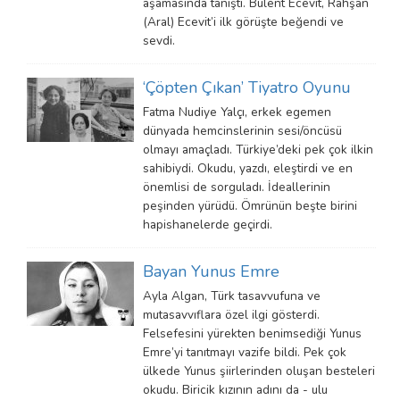
aşamasında tanıştı. Bülent Ecevit, Rahşan
(Aral) Ecevit’i ilk görüşte beğendi ve
sevdi.
‘Çöpten Çıkan’ Tiyatro Oyunu
Fatma Nudiye Yalçı, erkek egemen
dünyada hemcinslerinin sesi/öncüsü
olmayı amaçladı. Türkiye’deki pek çok ilkin
sahibiydi. Okudu, yazdı, eleştirdi ve en
önemlisi de sorguladı. İdeallerinin
peşinden yürüdü. Ömrünün beşte birini
hapishanelerde geçirdi.
Bayan Yunus Emre
Ayla Algan, Türk tasavvufuna ve
mutasavvıflara özel ilgi gösterdi.
Felsefesini yürekten benimsediği Yunus
Emre’yi tanıtmayı vazife bildi. Pek çok
ülkede Yunus şiirlerinden oluşan besteleri
okudu. Biricik kızının adını da - ulu