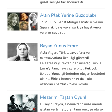
güzel sesiyle taçlandıracaktı.
Altın Plak Yerine Buzdolabı
TSM (Türk Sanat Müziği) sanatçısı Nesrin
Sipahi, iki bine yakın şarkıya hayat verdi
ve bize sevdirdi.
Bayan Yunus Emre
Ayla Algan, Türk tasavvufuna ve
mutasavvıflara özel ilgi gösterdi.
Felsefesini yürekten benimsediği Yunus
Emre’yi tanıtmayı vazife bildi. Pek çok
ülkede Yunus şiirlerinden oluşan besteleri
okudu. Biricik kızının adını da - ulu
ozandan ilhamla! - ‘Sevi’ koydu!
Mezarımı Taştan Oyun!
Hüseyin Peyda, sinema tarihimize mendil
ıslatan yerli melodramların öncüsü olarak