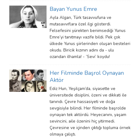
Bayan Yunus Emre
Ayla Algan, Türk tasavvufuna ve
mutasavvıflara özel ilgi gösterdi.
Felsefesini yürekten benimsediği Yunus
Emre’yi tanıtmayı vazife bildi. Pek çok
ülkede Yunus şiirlerinden oluşan besteleri
okudu. Biricik kızının adını da - ulu
ozandan ilhamla! - ‘Sevi’ koydu!
Her Filminde Başrol Oynayan
Aktör
Ediz Hun, Yeşilçam’da, siyasette ve
üniversitede disiplini, özeni ve dikkati ile
tanındı. Çevre hassasiyeti ve doğa
sevgisiyle bilindi. Her filminde başrolde
oynayan tek aktördü. Heyecanını, yaşam
sevincini, aile özenini hiç yitirmedi.
Çevresine ve içinden çıktığı topluma örnek
olmaya çalıştı.