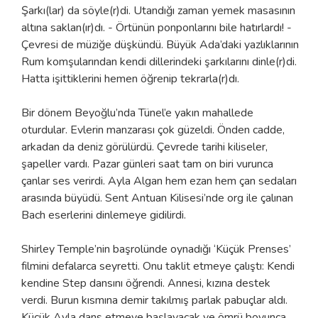
Şarkı(lar) da söyle(r)di. Utandığı zaman yemek masasının
altına saklan(ır)dı. - Örtünün ponponlarını bile hatırlardı! -
Çevresi de müziğe düşkündü. Büyük Ada’daki yazlıklarının
Rum komşularından kendi dillerindeki şarkılarını dinle(r)di.
Hatta işittiklerini hemen öğrenip tekrarla(r)dı.
Bir dönem Beyoğlu’nda Tünel’e yakın mahallede
oturdular. Evlerin manzarası çok güzeldi. Önden cadde,
arkadan da deniz görülürdü. Çevrede tarihi kiliseler,
şapeller vardı. Pazar günleri saat tam on biri vurunca
çanlar ses verirdi. Ayla Algan hem ezan hem çan sedaları
arasında büyüdü. Sent Antuan Kilisesi’nde org ile çalınan
Bach eserlerini dinlemeye gidilirdi.
Shirley Temple’nin başrolünde oynadığı ‘Küçük Prenses’
filmini defalarca seyretti. Onu taklit etmeye çalıştı: Kendi
kendine Step dansını öğrendi. Annesi, kızına destek
verdi. Burun kısmına demir takılmış parlak pabuçlar aldı.
Küçük Ayla dans etmeye başlayacak ve ömrü boyunca