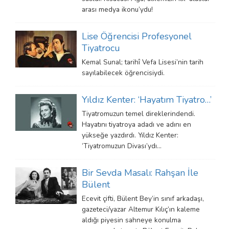
arası medya ikonu’ydu!
Lise Öğrencisi Profesyonel
Tiyatrocu
Kemal Sunal; tarihî Vefa Lisesi’nin tarih
sayılabilecek öğrencisiydi.
Yıldız Kenter: ‘Hayatım Tiyatro…’
Tiyatromuzun temel direklerindendi.
Hayatını tiyatroya adadı ve adını en
yükseğe yazdırdı. Yıldız Kenter:
‘Tiyatromuzun Divası’ydı…
Bir Sevda Masalı: Rahşan İle
Bülent
Ecevit çifti, Bülent Bey’in sınıf arkadaşı,
gazeteci/yazar Altemur Kılıç’ın kaleme
aldığı piyesin sahneye konulma