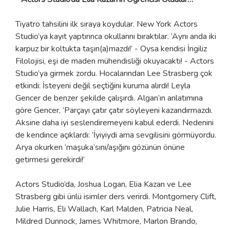
Tiyatro tahsilini ilk sıraya koydular. New York Actors
Studio’ya kayıt yaptırınca okullarını bıraktılar. ‘Aynı anda iki
karpuz bir koltukta taşın(a)mazdı!’ - Oysa kendisi İngiliz
Filolojisi, eşi de maden mühendisliği okuyacaktı! - Actors
Studio’ya girmek zordu. Hocalarından Lee Strasberg çok
etkindi: İsteyeni değil seçtiğini kuruma alırdı! Leyla
Gencer de benzer şekilde çalışırdı. Algan’ın anlatımına
göre Gencer, ‘Parçayı çatır çatır söyleyeni kazandırmazdı.
Aksine daha iyi seslendiremeyeni kabul ederdi. Nedenini
de kendince açıklardı: ‘İyiyiydi ama sevgilisini görmüyordu.
Arya okurken ‘maşuka’sını/aşığını gözünün önüne
getirmesi gerekirdi!’
Actors Studio’da, Joshua Logan, Elia Kazan ve Lee
Strasberg gibi ünlü isimler ders verirdi. Montgomery Clift,
Julie Harris, Eli Wallach, Karl Malden, Patricia Neal,
Mildred Dunnock, James Whitmore, Marlon Brando,