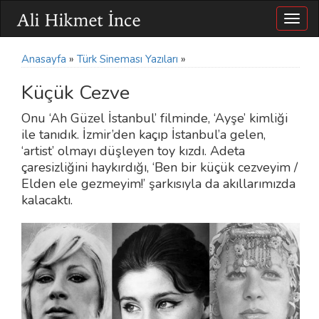
Togg
navig
Anasayfa
»
Türk Sineması Yazıları
»
Küçük Cezve
Onu ‘Ah Güzel İstanbul’ filminde, ‘Ayşe’ kimliği
ile tanıdık. İzmir’den kaçıp İstanbul’a gelen,
‘artist’ olmayı düşleyen toy kızdı. Adeta
çaresizliğini haykırdığı, ‘Ben bir küçük cezveyim /
Elden ele gezmeyim!’ şarkısıyla da akıllarımızda
kalacaktı.