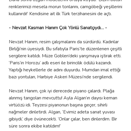
renklerimizi mesela morun tonlarını, camgöbeği yeşillerini
kullanırdı!’ Kendisine ait ilk Türk terzihanesini de açtı.
- Nevzat Kasman Hanım Çok Yönlü Sanatçıydı… -
Nevzat Hanım, resim çalışmalarını da sürdürdü. Kadınlar
Birliği’nin üyesiydi. Bu sıfatıyla Paris’te düzenlenen çeşitli
sergilere katıldı. Müze Goblen’deki yarışmaya iştirak etti.
‘Paris’in Horozu’ adlı eseri ile birincilik ödülü kazandı.
Yaptığı heykellerle de adını duyurdu. Mumdan imal ettiği
bazı yontuları, Harbiye Askeri Müzesi’nde sergilendi.
Nevzat Hanım, çok iyi derecede piyano çalardı. Plağa
alınmış tangoları mevcuttu! Ayla Algan’ın dayısı keman
virtüözü idi. Teyzesi piyanonun başına geçer, sihirli
nağmeler dinletirdi. Algan, ‘Evimiz adeta sanat yuvası
gibiydi,’ diye övünecekti. ‘Onlar çalar, ben dinlerdim. Bir
süre sonra ekibe katıldım!’