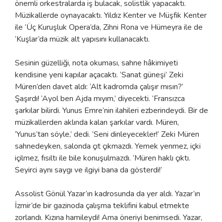
önemli orkestralarda iş bulacak, solistlik yapacaktı.
Müzikallerde oynayacaktı. Yıldız Kenter ve Müşfik Kenter
ile ‘Üç Kuruşluk Opera’da, Zihni Rona ve Hümeyra ile de
‘Kuşlar’da müzik alt yapısını kullanacaktı.
Sesinin güzelliği, nota okuması, sahne hâkimiyeti
kendisine yeni kapılar açacaktı. ‘Sanat güneşi’ Zeki
Müren’den davet aldı: ‘Alt kadromda çalışır mısın?’
Şaşırdı! ‘Ayol ben Ajda mıyım,’ diyecekti. ‘Fransızca
şarkılar bilirdi. Yunus Emre’nin ilahileri ezberindeydi. Bir de
müzikallerden aklında kalan şarkılar vardı. Müren,
‘Yunus’tan söyle,’ dedi. ‘Seni dinleyecekler!’ Zeki Müren
sahnedeyken, salonda çıt çıkmazdı. Yemek yenmez, içki
içilmez, fısıltı ile bile konuşulmazdı. ‘Müren haklı çıktı.
Seyirci aynı saygı ve ilgiyi bana da gösterdi!’
Assolist Gönül Yazar’ın kadrosunda da yer aldı. Yazar’ın
İzmir’de bir gazinoda çalışma teklifini kabul etmekte
zorlandı. Kızına hamileydi! Ama öneriyi benimsedi. Yazar,