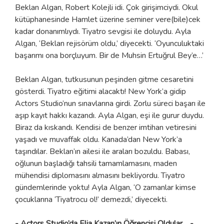
Beklan Algan, Robert Kolejli idi. Çok girişimciydi. Okul
kütüphanesinde Hamlet üzerine seminer vere(bile)cek
kadar donanımlıydı. Tiyatro sevgisi ile doluydu. Ayla
Algan, ‘Beklan rejisörüm oldu,’ diyecekti. ‘Oyunculuktaki
başarımı ona borçluyum. Bir de Muhsin Ertuğrul Bey’e…’
Beklan Algan, tutkusunun peşinden gitme cesaretini
gösterdi. Tiyatro eğitimi alacaktı! New York’a gidip
Actors Studio’nun sınavlarına girdi. Zorlu süreci başarı ile
aşıp kayıt hakkı kazandı. Ayla Algan, eşi ile gurur duydu.
Biraz da kıskandı. Kendisi de benzer imtihan vetiresini
yaşadı ve muvaffak oldu. Kanada’dan New York’a
taşındılar. Beklan’ın ailesi ile araları bozuldu. Babası,
oğlunun başladığı tahsili tamamlamasını, maden
mühendisi diplomasını almasını bekliyordu. Tiyatro
gündemlerinde yoktu! Ayla Algan, ‘O zamanlar kimse
çocuklarına ‘Tiyatrocu ol!’ demezdi,’ diyecekti.
- Actors Studio’da Elia Kazan’ın Öğrencisi Oldular… -