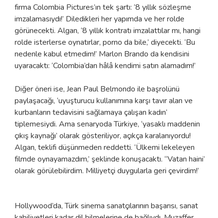
firma Colombia Pictures’ın tek şartı: ‘8 yıllık sözleşme
imzalamasıydı!’ Diledikleri her yapımda ve her rolde
görünecekti. Algan, ‘8 yıllık kontratı imzalattılar mı, hangi
rolde isterlerse oynatırlar, porno da bile,’ diyecekti. ‘Bu
nedenle kabul etmedim!’ Marlon Brando da kendisini
uyaracaktı: ‘Colombia’dan hâlâ kendimi satın alamadım!’
Diğer öneri ise, Jean Paul Belmondo ile başrolünü
paylaşacağı, ‘uyuşturucu kullanımına karşı tavır alan ve
kurbanların tedavisini sağlamaya çalışan kadın’
tiplemesiydi. Ama senaryoda Türkiye, ‘yasaklı maddenin
çıkış kaynağı’ olarak gösteriliyor, açıkça karalanıyordu!
Algan, teklifi düşünmeden reddetti. ‘Ülkemi lekeleyen
filmde oynayamazdım,’ şeklinde konuşacaktı. ‘‘Vatan haini’
olarak görülebilirdim. Milliyetçi duygularla geri çevirdim!’
Hollywood’da, Türk sinema sanatçılarının başarısı, sanat
kabiliyetleri kadar dil bilmelerine de bağlıydı. Muzaffer