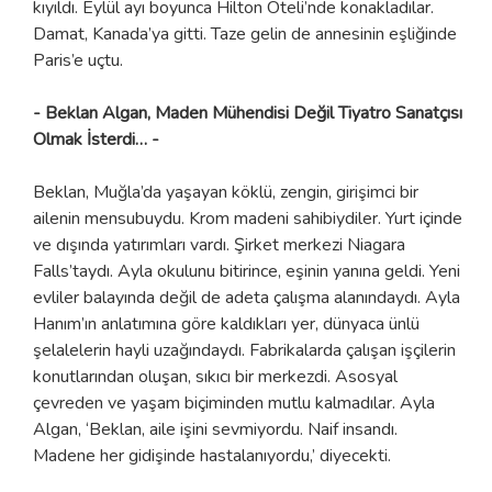
kıyıldı. Eylül ayı boyunca Hilton Oteli’nde konakladılar.
Damat, Kanada’ya gitti. Taze gelin de annesinin eşliğinde
Paris’e uçtu.
- Beklan Algan, Maden Mühendisi Değil Tiyatro Sanatçısı
Olmak İsterdi… -
Beklan, Muğla’da yaşayan köklü, zengin, girişimci bir
ailenin mensubuydu. Krom madeni sahibiydiler. Yurt içinde
ve dışında yatırımları vardı. Şirket merkezi Niagara
Falls’taydı. Ayla okulunu bitirince, eşinin yanına geldi. Yeni
evliler balayında değil de adeta çalışma alanındaydı. Ayla
Hanım’ın anlatımına göre kaldıkları yer, dünyaca ünlü
şelalelerin hayli uzağındaydı. Fabrikalarda çalışan işçilerin
konutlarından oluşan, sıkıcı bir merkezdi. Asosyal
çevreden ve yaşam biçiminden mutlu kalmadılar. Ayla
Algan, ‘Beklan, aile işini sevmiyordu. Naif insandı.
Madene her gidişinde hastalanıyordu,’ diyecekti.