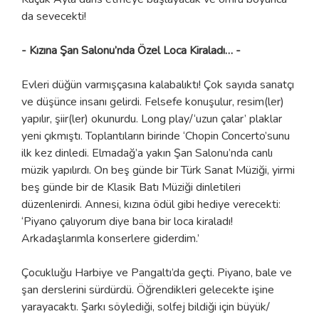
da sevecekti!
- Kızına Şan Salonu’nda Özel Loca Kiraladı… -
Evleri düğün varmışçasına kalabalıktı! Çok sayıda sanatçı
ve düşünce insanı gelirdi. Felsefe konuşulur, resim(ler)
yapılır, şiir(ler) okunurdu. Long play/‘uzun çalar’ plaklar
yeni çıkmıştı. Toplantıların birinde ‘Chopin Concerto’sunu
ilk kez dinledi. Elmadağ’a yakın Şan Salonu’nda canlı
müzik yapılırdı. On beş günde bir Türk Sanat Müziği, yirmi
beş günde bir de Klasik Batı Müziği dinletileri
düzenlenirdi. Annesi, kızına ödül gibi hediye verecekti:
‘Piyano çalıyorum diye bana bir loca kiraladı!
Arkadaşlarımla konserlere giderdim.’
Çocukluğu Harbiye ve Pangaltı’da geçti. Piyano, bale ve
şan derslerini sürdürdü. Öğrendikleri gelecekte işine
yarayacaktı. Şarkı söylediği, solfej bildiği için büyük/