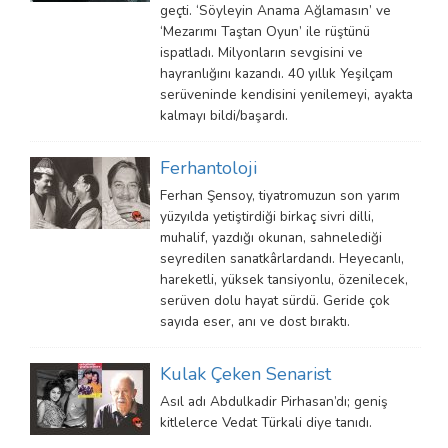
geçti. ‘Söyleyin Anama Ağlamasın’ ve
‘Mezarımı Taştan Oyun’ ile rüştünü
ispatladı. Milyonların sevgisini ve
hayranlığını kazandı. 40 yıllık Yeşilçam
serüveninde kendisini yenilemeyi, ayakta
kalmayı bildi/başardı.
Ferhantoloji
Ferhan Şensoy, tiyatromuzun son yarım
yüzyılda yetiştirdiği birkaç sivri dilli,
muhalif, yazdığı okunan, sahnelediği
seyredilen sanatkârlardandı. Heyecanlı,
hareketli, yüksek tansiyonlu, özenilecek,
serüven dolu hayat sürdü. Geride çok
sayıda eser, anı ve dost bıraktı.
Kulak Çeken Senarist
Asıl adı Abdulkadir Pirhasan’dı; geniş
kitlelerce Vedat Türkali diye tanıdı.