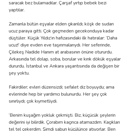
saracak bez bulamadılar. Çarşaf yırtıp bebek bezi
yaptılar.
Zamanla bütün eşyalar elden çıkarıldı; köşk de sudan
ucuz paraya gitti. Çok geçmeden gecekonduya kadar
düştüler. Küçük Yıldız’ın hafızasındaki ilk hatıralar: ‘Daha
ucuz!’ diye evden eve taşınmalarıydı. Her seferinde,
Çilekeş Nadide Hanım at arabasının önüne otururdu.
Arkasında tel dolap, soba, borular ve kırık dökük eşyalar
dururdu. İstanbul ve Ankara yaşantısında da değişen bir
şey yoktu.
Fakirdiler; evleri düzensizdi; sefalet diz boyuydu; ama
evlerinde hep bir yardımcı bulunurdu. Her şey çok
sınırlıydı; çok kıymetliydi.
‘Benim kuşağım yokluk çekmişti. Biz, küçücük şeylerin
değerini iyi bilirdik. Çorabım kaçınca atamazdım. Kaçıkları
tel tel çekerdim. Şimdi sabun küçülünce atıyorlar. Ben