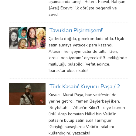
aşamasında tanıştı. Bülent Ecevit, Rahşan
(Aral) Ecevit’i ilk görüşte beğendi ve
sevdi.
‘Tavukları Pişirmişem!’
Çadırda doğdu, gecekonduda öldü. Uçak
satın almaya yetecek para kazandı.
Ailesini her şeyin üstünde tuttu. ‘Ben,
‘ordu!’ besliyorum,’ diyecekti! 3. evliliğinde
mutluluğu bulabildi. Vefat edince,
‘barak’lar öksüz kaldı!
‘Türk Kasabı’ Kuyucu Paşa / 2
Kuyucu Murat Paşa, hac vazifesini de
yerine getirdi. Yemen Beylerbeyi iken,
‘Seyfullah’ - ‘Allah’ın Kılıcı’! - diye bilinen
ünlü Arap komutan Hâlid bin Velîd’in
palasını bulup satın aldı! Tarihçiler,
‘Giriştiği savaşlarda Velîd’in silahını
kullandığını,’ yazacaktı!