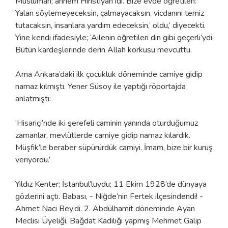
Müslüman; annem Hıristiyan idi. Bize evde öğretilen:
Yalan söylemeyeceksin, çalmayacaksın, vicdanını temiz
tutacaksın, insanlara yardım edeceksin,’ oldu,’ diyecekti.
Yine kendi ifadesiyle; ‘Ailenin öğretileri din gibi geçerli’ydi.
Bütün kardeşlerinde derin Allah korkusu mevcuttu.
Ama Ankara’daki ilk çocukluk döneminde camiye gidip
namaz kılmıştı. Yener Süsoy ile yaptığı röportajda
anlatmıştı:
‘Hisariçi’nde iki şerefeli caminin yanında oturduğumuz
zamanlar, mevlütlerde camiye gidip namaz kılardık.
Müşfik’le beraber süpürürdük camiyi. İmam, bize bir kuruş
veriyordu.’
Yıldız Kenter; İstanbul’luydu; 11 Ekim 1928’de dünyaya
gözlerini açtı. Babası, - Niğde’nin Fertek ilçesindendi! -
Ahmet Naci Bey’di. 2. Abdülhamit döneminde Ayan
Meclisi Üyeliği, Bağdat Kadılığı yapmış Mehmet Galip