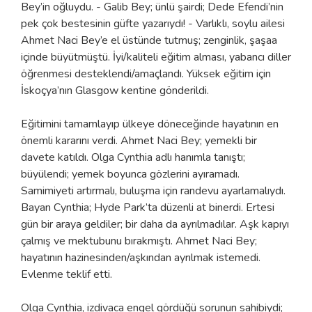
Bey’in oğluydu. - Galib Bey; ünlü şairdi; Dede Efendi’nin
pek çok bestesinin güfte yazarıydı! - Varlıklı, soylu ailesi
Ahmet Naci Bey’e el üstünde tutmuş; zenginlik, şaşaa
içinde büyütmüştü. İyi/kaliteli eğitim alması, yabancı diller
öğrenmesi desteklendi/amaçlandı. Yüksek eğitim için
İskoçya’nın Glasgow kentine gönderildi.
Eğitimini tamamlayıp ülkeye döneceğinde hayatının en
önemli kararını verdi. Ahmet Naci Bey; yemekli bir
davete katıldı. Olga Cynthia adlı hanımla tanıştı;
büyülendi; yemek boyunca gözlerini ayıramadı.
Samimiyeti artırmalı, buluşma için randevu ayarlamalıydı.
Bayan Cynthia; Hyde Park’ta düzenli at binerdi. Ertesi
gün bir araya geldiler; bir daha da ayrılmadılar. Aşk kapıyı
çalmış ve mektubunu bırakmıştı. Ahmet Naci Bey;
hayatının hazinesinden/aşkından ayrılmak istemedi.
Evlenme teklif etti.
Olga Cynthia, izdivaca engel gördüğü sorunun sahibiydi;