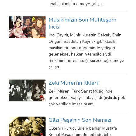
ahalisini mutlu etmeye çalıştı.
Musikimizin Son Muhteşem
İncisi
İnci Çayırlı, Münir Nurettin Selçuk, Emin
Ongan, Saadettin Kaynak gibi klasik
musikimizin son döneminde yetişen
geleneksel halkanın temsilcisiydi.
Birikimini nefes aldığı sürece öğretmeye
çalıştı.
Zeki Müren’in İlkleri
Zeki Müren; Türk Sanat Müziği’nde
geleneksel yapıyı-anlayışı değiştirdi; pek
çok yeniliğe imzasını attı.
Gâzi Paşa’nın Son Namazı
Ülkenin kurucu lideri/’banisi’ Mustafa
Kemal Paşa, ölüm döşeğinde bile