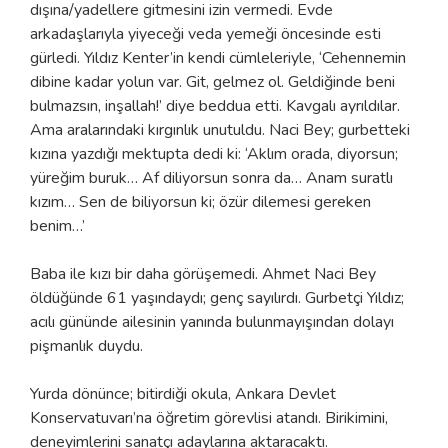
dışına/yadellere gitmesini izin vermedi. Evde
arkadaşlarıyla yiyeceği veda yemeği öncesinde esti
gürledi. Yıldız Kenter’in kendi cümleleriyle, ‘Cehennemin
dibine kadar yolun var. Git, gelmez ol. Geldiğinde beni
bulmazsın, inşallah!’ diye beddua etti. Kavgalı ayrıldılar.
Ama aralarındaki kırgınlık unutuldu. Naci Bey; gurbetteki
kızına yazdığı mektupta dedi ki: ‘Aklım orada, diyorsun;
yüreğim buruk… Af diliyorsun sonra da… Anam suratlı
kızım… Sen de biliyorsun ki; özür dilemesi gereken
benim…’
Baba ile kızı bir daha görüşemedi. Ahmet Naci Bey
öldüğünde 61 yaşındaydı; genç sayılırdı. Gurbetçi Yıldız;
acılı gününde ailesinin yanında bulunmayışından dolayı
pişmanlık duydu.
Yurda dönünce; bitirdiği okula, Ankara Devlet
Konservatuvarı’na öğretim görevlisi atandı. Birikimini,
deneyimlerini sanatçı adaylarına aktaracaktı.