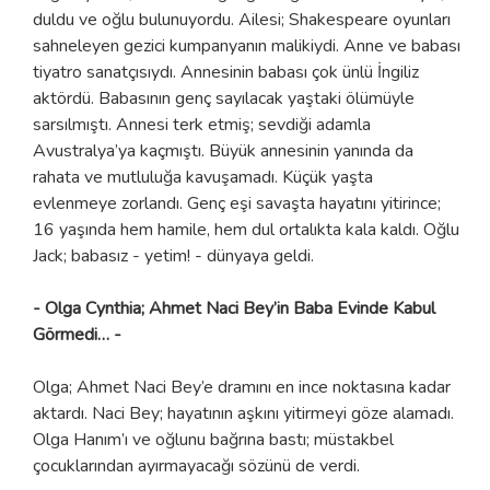
duldu ve oğlu bulunuyordu. Ailesi; Shakespeare oyunları
sahneleyen gezici kumpanyanın malikiydi. Anne ve babası
tiyatro sanatçısıydı. Annesinin babası çok ünlü İngiliz
aktördü. Babasının genç sayılacak yaştaki ölümüyle
sarsılmıştı. Annesi terk etmiş; sevdiği adamla
Avustralya’ya kaçmıştı. Büyük annesinin yanında da
rahata ve mutluluğa kavuşamadı. Küçük yaşta
evlenmeye zorlandı. Genç eşi savaşta hayatını yitirince;
16 yaşında hem hamile, hem dul ortalıkta kala kaldı. Oğlu
Jack; babasız - yetim! - dünyaya geldi.
- Olga Cynthia; Ahmet Naci Bey’in Baba Evinde Kabul
Görmedi… -
Olga; Ahmet Naci Bey’e dramını en ince noktasına kadar
aktardı. Naci Bey; hayatının aşkını yitirmeyi göze alamadı.
Olga Hanım’ı ve oğlunu bağrına bastı; müstakbel
çocuklarından ayırmayacağı sözünü de verdi.