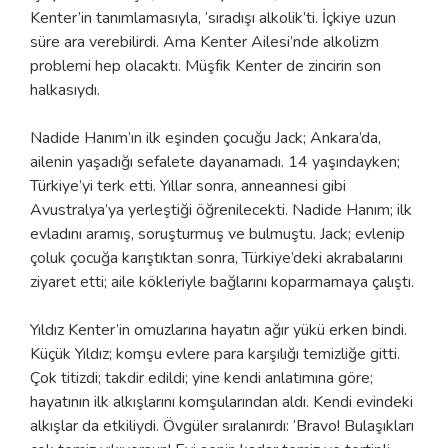
Kenter’in tanımlamasıyla, ‘sıradışı alkolik’ti. İçkiye uzun
süre ara verebilirdi. Ama Kenter Ailesi’nde alkolizm
problemi hep olacaktı. Müşfik Kenter de zincirin son
halkasıydı.
Nadide Hanım’ın ilk eşinden çocuğu Jack; Ankara’da,
ailenin yaşadığı sefalete dayanamadı. 14 yaşındayken;
Türkiye’yi terk etti. Yıllar sonra, anneannesi gibi
Avustralya’ya yerleştiği öğrenilecekti. Nadide Hanım; ilk
evladını aramış, soruşturmuş ve bulmuştu. Jack; evlenip
çoluk çocuğa karıştıktan sonra, Türkiye’deki akrabalarını
ziyaret etti; aile kökleriyle bağlarını koparmamaya çalıştı.
Yıldız Kenter’in omuzlarına hayatın ağır yükü erken bindi.
Küçük Yıldız; komşu evlere para karşılığı temizliğe gitti.
Çok titizdi; takdir edildi; yine kendi anlatımına göre;
hayatının ilk alkışlarını komşularından aldı. Kendi evindeki
alkışlar da etkiliydi. Övgüler sıralanırdı: ‘Bravo! Bulaşıkları