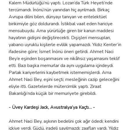
Kalem Müdürlüğü’nü yaptı. Lozan’da Türk Heyeti’nde
tercümandı. İnönü’nün yanından hiç ayrılmadı. Birkaç
Avrupa dilini bilen, dünyayı tanıyan ve entelektüel
birikimiyle göz doldurandı. İstikbal vaat eden hariciye
mensubuydu. Ama yürürlüğe giren bir kanun maddesi
hayatının gidişini değiştirecekti. Dışişleri mensupları,
yabancı uyruklu kişilerle evlilik yapamazdı. Yıldız Kenter’in
ifadesine göre; İsmet İnönü öneri getirdi. Ahmet Naci
Bey’e eşinden boşanmasını ve nikâhsız yaşamasını teklif
etti. Bazı başka memurlar da aynı uygulama içindeydi.
Parlak kariyerlerini kaybetmek istememişlerdi. Ama
Ahmet Naci Bey, eşini seçti; mesleğinin cazip geleceğini
eliyle itti. Gazetelerde mütercimlik yaptı. Ziraat
Bakanlığı’nda küçük bir memuriyete girebildi.
- Üvey Kardeşi Jack, Avustralya’ya Kaçtı… -
Ahmet Naci Bey, aşkının bedelini çok ağır ödedi; kendini
içkiye verdi. Güçlü, iradeli sayılmazdı; zaafları vardı. Yıldız