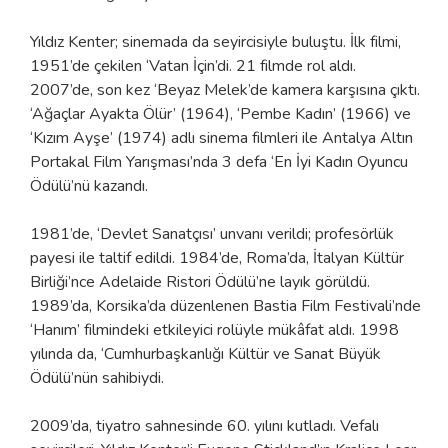
Yıldız Kenter; sinemada da seyircisiyle buluştu. İlk filmi,
1951’de çekilen ‘Vatan İçin’di. 21 filmde rol aldı.
2007’de, son kez ‘Beyaz Melek’de kamera karşısına çıktı.
‘Ağaçlar Ayakta Ölür’ (1964), ‘Pembe Kadın’ (1966) ve
‘Kızım Ayşe’ (1974) adlı sinema filmleri ile Antalya Altın
Portakal Film Yarışması’nda 3 defa ‘En İyi Kadın Oyuncu
Ödülü’nü kazandı.
1981’de, ‘Devlet Sanatçısı’ unvanı verildi; profesörlük
payesi ile taltif edildi. 1984’de, Roma’da, İtalyan Kültür
Birliği’nce Adelaide Ristori Ödülü’ne layık görüldü.
1989’da, Korsika’da düzenlenen Bastia Film Festivali’nde
‘Hanım’ filmindeki etkileyici rolüyle mükâfat aldı. 1998
yılında da, ‘Cumhurbaşkanlığı Kültür ve Sanat Büyük
Ödülü’nün sahibiydi.
2009’da, tiyatro sahnesinde 60. yılını kutladı. Vefalı