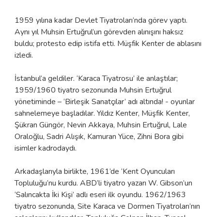
1959 yılına kadar Devlet Tiyatroları’nda görev yaptı.
Aynı yıl Muhsin Ertuğrul’un görevden alınışını haksız
buldu; protesto edip istifa etti. Müşfik Kenter de ablasını
izledi.
İstanbul’a geldiler. ‘Karaca Tiyatrosu’ ile anlaştılar;
1959/1960 tiyatro sezonunda Muhsin Ertuğrul
yönetiminde – ‘Birleşik Sanatçılar’ adı altında! - oyunlar
sahnelemeye başladılar. Yıldız Kenter, Müşfik Kenter,
Şükran Güngör, Nevin Akkaya, Muhsin Ertuğrul, Lale
Oraloğlu, Sadri Alışık, Kamuran Yüce, Zihni Bora gibi
isimler kadrodaydı.
Arkadaşlarıyla birlikte, 1961’de ‘Kent Oyuncuları
Topluluğu’nu kurdu. ABD’li tiyatro yazarı W. Gibson’un
‘Salıncakta İki Kişi’ adlı eseri ilk oyundu. 1962/1963
tiyatro sezonunda, Site Karaca ve Dormen Tiyatroları’nın