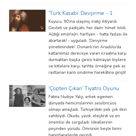
‘Türk Kasabı’ Devşirme - 1
Kuyucu, 90’ına ulaşmış inatçı ihtiyardı.
Devleti ve padişahı, her daim ‘nimet’ bildi.
Aldığı em(irle)ri, harfiyen - hatta fazlası ile
abartarak! - uyguladı. ‘Devşirme
yönetimindeki’ Osmanlı’nın Anadolu’da
katlanılmaz dereceye varan icraatına karşı
durmaktan başka çaresi kalmayan kişilere
ve kitlelere karşı, tarihte örneğine pek az
rastlanan kanlı sindirme harekâtına girişti!
‘Çöpten Çıkan’ Tiyatro Oyunu
Fatma Nudiye Yalçı, erkek egemen
dünyada hemcinslerinin sesi/öncüsü
olmayı amaçladı. Türkiye’deki pek çok ilkin
sahibiydi. Okudu, yazdı, eleştirdi ve en
önemlisi de sorguladı. İdeallerinin
peşinden yürüdü. Ömrünün beşte birini
hapishanelerde geçirdi.