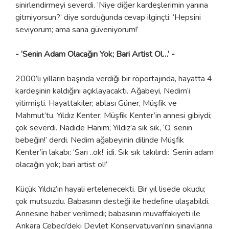
sinirlendirmeyi severdi. ‘Niye diğer kardeşlerimin yanına
gitmiyorsun?’ diye sorduğunda cevap ilginçti: ‘Hepsini
seviyorum; ama sana güveniyorum!’
- ‘Senin Adam Olacağın Yok; Bari Artist Ol…’ -
2000’li yılların başında verdiği bir röportajında, hayatta 4
kardeşinin kaldığını açıklayacaktı. Ağabeyi, Nedim’i
yitirmişti. Hayattakiler; ablası Güner, Müşfik ve
Mahmut’tu. Yıldız Kenter; Müşfik Kenter’in annesi gibiydi;
çok severdi. Nadide Hanım; Yıldız’a sık sık, ‘O, senin
bebeğin!’ derdi. Nedim ağabeyinin dilinde Müşfik
Kenter’in lakabı: ‘Sarı ..ok!’ idi. Sık sık takılırdı: ‘Senin adam
olacağın yok; bari artist ol!’
Küçük Yıldız’ın hayali ertelenecekti. Bir yıl lisede okudu;
çok mutsuzdu. Babasının desteği ile hedefine ulaşabildi.
Annesine haber verilmedi; babasının muvaffakiyeti ile
Ankara Cebeci’deki Devlet Konservatuvarı’nın sınavlarına