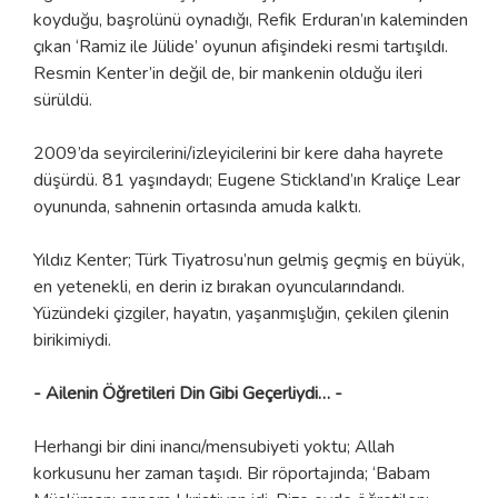
koyduğu, başrolünü oynadığı, Refik Erduran’ın kaleminden
çıkan ‘Ramiz ile Jülide’ oyunun afişindeki resmi tartışıldı.
Resmin Kenter’in değil de, bir mankenin olduğu ileri
sürüldü.
2009’da seyircilerini/izleyicilerini bir kere daha hayrete
düşürdü. 81 yaşındaydı; Eugene Stickland’ın Kraliçe Lear
oyununda, sahnenin ortasında amuda kalktı.
Yıldız Kenter; Türk Tiyatrosu’nun gelmiş geçmiş en büyük,
en yetenekli, en derin iz bırakan oyuncularındandı.
Yüzündeki çizgiler, hayatın, yaşanmışlığın, çekilen çilenin
birikimiydi.
- Ailenin Öğretileri Din Gibi Geçerliydi… -
Herhangi bir dini inancı/mensubiyeti yoktu; Allah
korkusunu her zaman taşıdı. Bir röportajında; ‘Babam