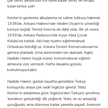
çok temiz yıkıyorsun! Evi senin kadar temiz ve tertipli
tutan kimse yok!’
Kenter’in genlerine alkışlanma ve sahne tutkusu hakimdi.
1938’de, Ankara Halkevi’nde Nedim Otyam’ın yönettiği
koroya seçildi; Temsil Kolu’na da dahil oldu. Bir yıl sonra,
1939’da, Ankara Radyosu’nda Ayşe Abla Çocuk
Kulübü’ne katıldı. Aklı hep tiyatro eğitimindeydi.
Ortaokulu bitirdiği yıl, Ankara Devlet Konservatuvarı’na
girmeyi planladı. Ama annesinden izin alamadı. İngiliz
Nadide Hanım; küçük kızının ‘konservatuvar eğitimi’
almasına vize vermedi. Hatta dayakla gözünü
korkutmaya kalktı.
Nadide Hanım; günlük hayatta genellikle Türkçe
konuşurdu; araya çok nadir İngilizce girerdi. Yıldız
Kenter’in anlatımına göre; İngilizce’den Türkçe’e çevrilmiş
‘kendince geliştirdiği’ dili yeğlerdi. Yıldız, en az anlaştığı
çocuğuydu; ama ölünceye kadar yanında yaşadı. Annesini