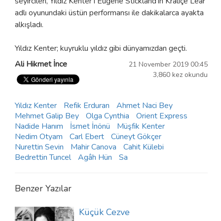
seyircileri, Yıldız Kenter’i Eugene Stickland’ın Kraliçe Lear
adlı oyunundaki üstün performansı ile dakikalarca ayakta
alkışladı.
Yıldız Kenter; kuyruklu yıldız gibi dünyamızdan geçti.
Ali Hikmet İnce
21 November 2019 00:45
3,860 kez okundu
Yıldız Kenter
Refik Erduran
Ahmet Naci Bey
Mehmet Galip Bey
Olga Cynthia
Orient Express
Nadide Hanım
İsmet İnönü
Müşfik Kenter
Nedim Otyam
Carl Ebert
Cüneyt Gökçer
Nurettin Sevin
Mahir Canova
Cahit Külebi
Bedrettin Tuncel
Agâh Hün
Sa
Benzer Yazılar
Küçük Cezve