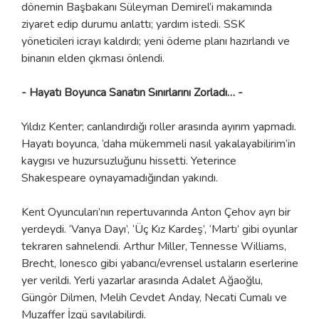
dönemin Başbakanı Süleyman Demirel’i makamında
ziyaret edip durumu anlattı; yardım istedi. SSK
yöneticileri icrayı kaldırdı; yeni ödeme planı hazırlandı ve
binanın elden çıkması önlendi.
- Hayatı Boyunca Sanatın Sınırlarını Zorladı… -
Yıldız Kenter; canlandırdığı roller arasında ayırım yapmadı.
Hayatı boyunca, ‘daha mükemmeli nasıl yakalayabilirim’in
kaygısı ve huzursuzluğunu hissetti. Yeterince
Shakespeare oynayamadığından yakındı.
Kent Oyuncuları’nın repertuvarında Anton Çehov ayrı bir
yerdeydi. ‘Vanya Dayı’, ‘Üç Kız Kardeş’, ‘Martı’ gibi oyunlar
tekraren sahnelendi. Arthur Miller, Tennesse Williams,
Brecht, Ionesco gibi yabancı/evrensel ustaların eserlerine
yer verildi. Yerli yazarlar arasında Adalet Ağaoğlu,
Güngör Dilmen, Melih Cevdet Anday, Necati Cumalı ve
Muzaffer İzgü sayılabilirdi.