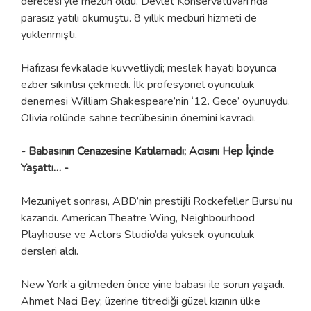
derecesi’yle mezun oldu. Devlet Konservatuvarı’nda
parasız yatılı okumuştu. 8 yıllık mecburi hizmeti de
yüklenmişti.
Hafızası fevkalade kuvvetliydi; meslek hayatı boyunca
ezber sıkıntısı çekmedi. İlk profesyonel oyunculuk
denemesi William Shakespeare’nin ‘12. Gece’ oyunuydu.
Olivia rolünde sahne tecrübesinin önemini kavradı.
- Babasının Cenazesine Katılamadı; Acısını Hep İçinde
Yaşattı… -
Mezuniyet sonrası, ABD’nin prestijli Rockefeller Bursu’nu
kazandı. American Theatre Wing, Neighbourhood
Playhouse ve Actors Studio’da yüksek oyunculuk
dersleri aldı.
New York’a gitmeden önce yine babası ile sorun yaşadı.
Ahmet Naci Bey; üzerine titrediği güzel kızının ülke