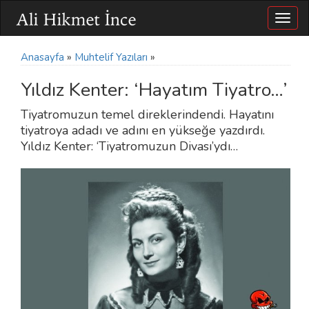
Togg
navig
Anasayfa
»
Muhtelif Yazıları
»
Yıldız Kenter: ‘Hayatım Tiyatro…’
Tiyatromuzun temel direklerindendi. Hayatını
tiyatroya adadı ve adını en yükseğe yazdırdı.
Yıldız Kenter: ‘Tiyatromuzun Divası’ydı…