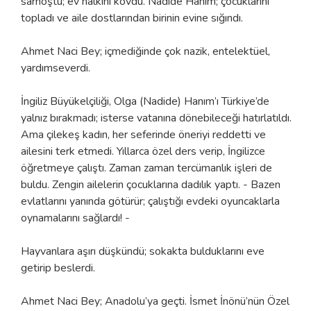
sarhoştu; ev halkını kovdu. Nadide Hanım; çocuklarını
topladı ve aile dostlarından birinin evine sığındı.
Ahmet Naci Bey; içmediğinde çok nazik, entelektüel,
yardımseverdi.
İngiliz Büyükelçiliği, Olga (Nadide) Hanım’ı Türkiye’de
yalnız bırakmadı; isterse vatanına dönebileceği hatırlatıldı.
Ama çilekeş kadın, her seferinde öneriyi reddetti ve
ailesini terk etmedi. Yıllarca özel ders verip, İngilizce
öğretmeye çalıştı. Zaman zaman tercümanlık işleri de
buldu. Zengin ailelerin çocuklarına dadılık yaptı. - Bazen
evlatlarını yanında götürür; çalıştığı evdeki oyuncaklarla
oynamalarını sağlardı! -
Hayvanlara aşırı düşkündü; sokakta bulduklarını eve
getirip beslerdi.
Ahmet Naci Bey; Anadolu’ya geçti. İsmet İnönü’nün Özel