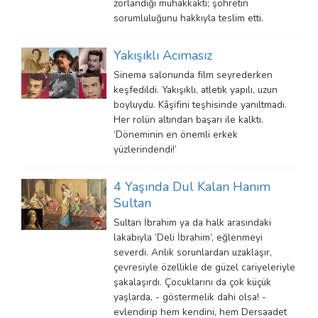
zorlandığı muhakkaktı; şöhretin
sorumluluğunu hakkıyla teslim etti.
Yakışıklı Acımasız
Sinema salonunda film seyrederken
keşfedildi. Yakışıklı, atletik yapılı, uzun
boyluydu. Kâşifini teşhisinde yanıltmadı.
Her rolün altından başarı ile kalktı.
‘Döneminin en önemli erkek
yüzlerindendi!’
4 Yaşında Dul Kalan Hanım
Sultan
Sultan İbrahim ya da halk arasındaki
lakabıyla ‘Deli İbrahim’, eğlenmeyi
severdi. Anlık sorunlardan uzaklaşır,
çevresiyle özellikle de güzel cariyeleriyle
şakalaşırdı. Çocuklarını da çok küçük
yaşlarda, - göstermelik dahi olsa! -
evlendirip hem kendini, hem Dersaadet