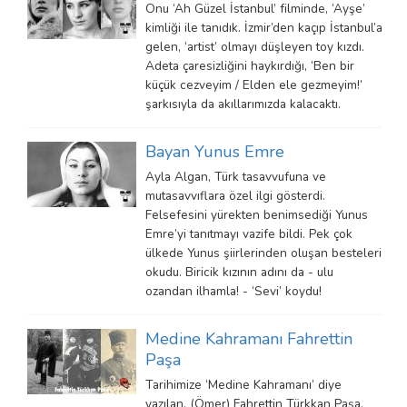
Onu ‘Ah Güzel İstanbul’ filminde, ‘Ayşe’
kimliği ile tanıdık. İzmir’den kaçıp İstanbul’a
gelen, ‘artist’ olmayı düşleyen toy kızdı.
Adeta çaresizliğini haykırdığı, ‘Ben bir
küçük cezveyim / Elden ele gezmeyim!’
şarkısıyla da akıllarımızda kalacaktı.
Bayan Yunus Emre
Ayla Algan, Türk tasavvufuna ve
mutasavvıflara özel ilgi gösterdi.
Felsefesini yürekten benimsediği Yunus
Emre’yi tanıtmayı vazife bildi. Pek çok
ülkede Yunus şiirlerinden oluşan besteleri
okudu. Biricik kızının adını da - ulu
ozandan ilhamla! - ‘Sevi’ koydu!
Medine Kahramanı Fahrettin
Paşa
Tarihimize ‘Medine Kahramanı’ diye
yazılan, (Ömer) Fahrettin Türkkan Paşa,