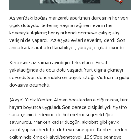
Aşiyan’daki boğaz manzaralı apartman dairesinin her yeri
çiçek doluydu. İlerlemiş yaşına rağmen, evinin her
köşesiyle ilgilenir; her işini kendi görmeye çalışır; alış
verişini de yapardı. ‘Az eşyalı evleri severim,’ derdi. Son
anına kadar araba kullanabiliyor; yürüyüşe çıkabiliyordu.
Kendisine az zaman ayırdığını tekrarlardı. Fırsat
yakaladığında da dolu dolu yaşardı. Yurt dışına çıkmayı
severdi. Son dönemdeki en büyük isteği: Vietnam’a gidip
doyasıya gezmekti.
(Ayşe) Yıldız Kenter; Alman hocalardan aldığı mirası, tüm
hayatı boyunca uyguladı. Son derece disiplinliydi; tiyatro
sanatçısının bedenine de hükmetmesi gerektiğini
savunurdu. Manken kadar düzgün, akrobat gibi çevik
vücut yapısını hedeflerdi. Çevresine göre Kenter; beden
eğitiminde örnek kişiydi/sanatçıydı. 1995’de sahneye