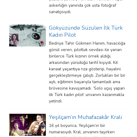
askerliğin yanında çok usta fotoğraf
sanatçısıydı.
Gökyüzünde Süzülen İlk Türk
Kadın Pilot
Bedriye Tahir Gökmen Hanım, havacılığa
gönül veren, pilotluk sevdası ile yanan
binlerce Türk kızının örnek aldığı,
arkasından yürüdüğü tarihî kişiydi. Kıt
kanaat yaşantıya rıza gösterip, hayalini
gerçekleştirmeye çalıştı. Zorlukları bir bir
aştı, eğitimini başarıyla tamamladı ama
brövesine kavuşamadı. ‘Solo uçuş yapan
ilk Türk kadın pilot’ unvanını kazanmakla
yetindi.
Yeşilçam’ın Muhafazakâr Kralı
16 yıl boyunca, Yeşilçam’ın bir
numarasıydı. Kral, unvanını taşırken