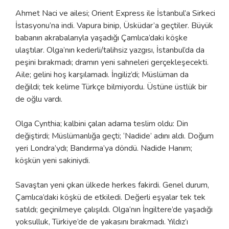
Ahmet Naci ve ailesi; Orient Express ile İstanbul’a Sirkeci
İstasyonu’na indi. Vapura binip, Üsküdar’a geçtiler. Büyük
babanın akrabalarıyla yaşadığı Çamlıca’daki köşke
ulaştılar. Olga’nın kederli/talihsiz yazgısı, İstanbul’da da
peşini bırakmadı; dramın yeni sahneleri gerçekleşecekti.
Aile; gelini hoş karşılamadı. İngiliz’di; Müslüman da
değildi; tek kelime Türkçe bilmiyordu. Üstüne üstlük bir
de oğlu vardı.
Olga Cynthia; kalbini çalan adama teslim oldu: Din
değiştirdi; Müslümanlığa geçti; ‘Nadide’ adını aldı. Doğum
yeri Londra’ydı; Bandırma’ya döndü. Nadide Hanım;
köşkün yeni sakiniydi.
Savaştan yeni çıkan ülkede herkes fakirdi. Genel durum,
Çamlıca’daki köşkü de etkiledi. Değerli eşyalar tek tek
satıldı; geçinilmeye çalışıldı. Olga’nın İngiltere’de yaşadığı
yoksulluk, Türkiye’de de yakasını bırakmadı. Yıldız’ı