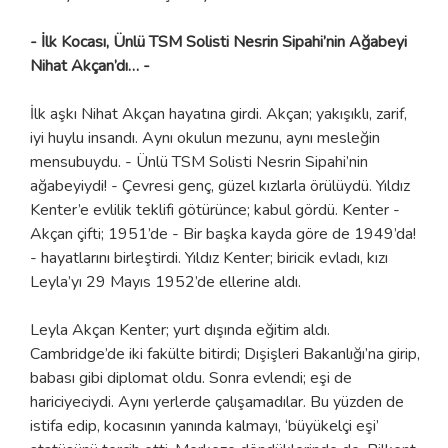
- İlk Kocası, Ünlü TSM Solisti Nesrin Sipahi’nin Ağabeyi
Nihat Akçan’dı… -
İlk aşkı Nihat Akçan hayatına girdi. Akçan; yakışıklı, zarif,
iyi huylu insandı. Aynı okulun mezunu, aynı mesleğin
mensubuydu. - Ünlü TSM Solisti Nesrin Sipahi’nin
ağabeyiydi! - Çevresi genç, güzel kızlarla örülüydü. Yıldız
Kenter’e evlilik teklifi götürünce; kabul gördü. Kenter -
Akçan çifti; 1951’de - Bir başka kayda göre de 1949’da!
- hayatlarını birleştirdi. Yıldız Kenter; biricik evladı, kızı
Leyla’yı 29 Mayıs 1952’de ellerine aldı.
Leyla Akçan Kenter; yurt dışında eğitim aldı.
Cambridge’de iki fakülte bitirdi; Dışişleri Bakanlığı’na girip,
babası gibi diplomat oldu. Sonra evlendi; eşi de
hariciyeciydi. Aynı yerlerde çalışamadılar. Bu yüzden de
istifa edip, kocasının yanında kalmayı, ‘büyükelçi eşi’