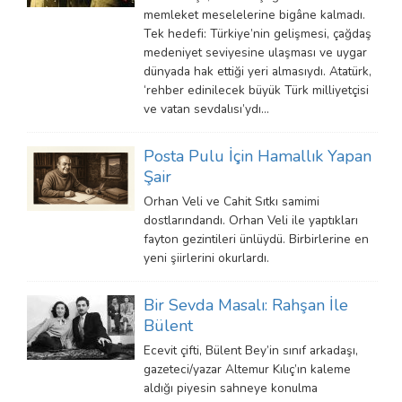
memleket meselelerine bigâne kalmadı.
Tek hedefi: Türkiye’nin gelişmesi, çağdaş
medeniyet seviyesine ulaşması ve uygar
dünyada hak ettiği yeri almasıydı. Atatürk,
‘rehber edinilecek büyük Türk milliyetçisi
ve vatan sevdalısı’ydı…
Posta Pulu İçin Hamallık Yapan
Şair
Orhan Veli ve Cahit Sıtkı samimi
dostlarındandı. Orhan Veli ile yaptıkları
fayton gezintileri ünlüydü. Birbirlerine en
yeni şiirlerini okurlardı.
Bir Sevda Masalı: Rahşan İle
Bülent
Ecevit çifti, Bülent Bey’in sınıf arkadaşı,
gazeteci/yazar Altemur Kılıç’ın kaleme
aldığı piyesin sahneye konulma