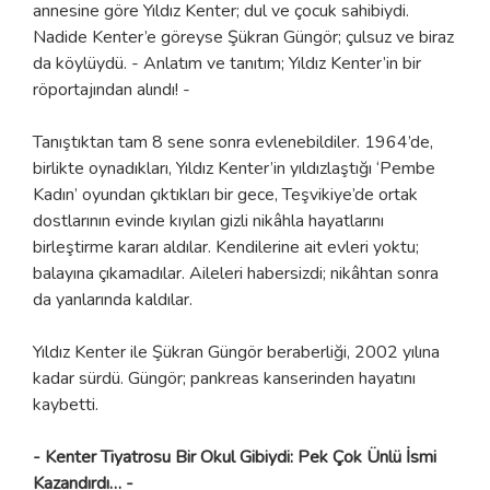
annesine göre Yıldız Kenter; dul ve çocuk sahibiydi.
Nadide Kenter’e göreyse Şükran Güngör; çulsuz ve biraz
da köylüydü. - Anlatım ve tanıtım; Yıldız Kenter’in bir
röportajından alındı! -
Tanıştıktan tam 8 sene sonra evlenebildiler. 1964’de,
birlikte oynadıkları, Yıldız Kenter’in yıldızlaştığı ‘Pembe
Kadın’ oyundan çıktıkları bir gece, Teşvikiye’de ortak
dostlarının evinde kıyılan gizli nikâhla hayatlarını
birleştirme kararı aldılar. Kendilerine ait evleri yoktu;
balayına çıkamadılar. Aileleri habersizdi; nikâhtan sonra
da yanlarında kaldılar.
Yıldız Kenter ile Şükran Güngör beraberliği, 2002 yılına
kadar sürdü. Güngör; pankreas kanserinden hayatını
kaybetti.
- Kenter Tiyatrosu Bir Okul Gibiydi: Pek Çok Ünlü İsmi
Kazandırdı… -