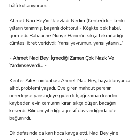
hâlâ kullanıyorum…’
Ahmet Naci Bey’in ilk evladı Nedim (Kenter)di. - İleriki
yılların tanınmış, başarılı doktoru! - Köşkte pek kabul
görmedi. Babaanne Nuriye Hanım’ın sıkça tekrarladığı
cümlesi ibret vericiydi: ‘Yarısı yavrumun, yarısı yılanın…’
- Ahmet Naci Bey; İçmediği Zaman Çok Nazik Ve
Yardımseverdi… -
Kenter Ailesi’nin babası Ahmet Naci Bey, hayatı boyunca
alkol problemi yaşadı. Eve giren mahdut paranın
neredeyse yarısı içkiye giderdi. İçtiği zaman kendini
kaybeder; evin camlarını kırar; sıkça düşer, bacağını
keserdi. Bilincini yitirdiği, agresif davrandığında iple
bağlanırdı.
Bir defasında da karı koca kavga etti. Naci Bey yine