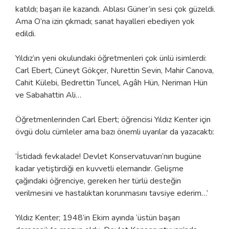
katıldı; başarı ile kazandı. Ablası Güner’in sesi çok güzeldi.
Ama O’na izin çıkmadı; sanat hayalleri ebediyen yok
edildi.
Yıldız’ın yeni okulundaki öğretmenleri çok ünlü isimlerdi:
Carl Ebert, Cüneyt Gökçer, Nurettin Sevin, Mahir Canova,
Cahit Külebi, Bedrettin Tuncel, Agâh Hün, Neriman Hün
ve Sabahattin Ali…
Öğretmenlerinden Carl Ebert; öğrencisi Yıldız Kenter için
övgü dolu cümleler ama bazı önemli uyarılar da yazacaktı:
‘İstidadı fevkalade! Devlet Konservatuvarı’nın bugüne
kadar yetiştirdiği en kuvvetli elemandır. Gelişme
çağındaki öğrenciye, gereken her türlü desteğin
verilmesini ve hastalıktan korunmasını tavsiye ederim…’
Yıldız Kenter; 1948’in Ekim ayında ‘üstün başarı