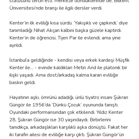
statüsünü tercih etti. Merkeze döndüklerinde de, Bilkent
Üniversitesi’nde branşı ile ilgili dersler verdi.
Kenter’in ilk evliliği kısa sürdü. ‘Yakışıklı ve çapkındı,’ diye
tanımladığı Nihat Akçan kalbini başka güzele kaptırdı.
Kenter’in de öğrencisi, Tijen Par ile evlendi; ama yine
ayrıldı.
İstanbul’a geldiğinde - kendisi veya erkek kardeşi Müşfik
Kenter ile… - evinde kaldıkları Metin And ile platonik bir
ilişki yaşadı. Ama dost/arkadaş kalma kararı evliliğe
baskın geldi.
Hayatının aşkı, ömrünü adadığı, ünlü tiyatro insanı Şükran
Güngör ile 1956’da ‘Dünkü Çocuk’ oyununda tanıştı.
Oyundaki performansından çok etkilendi. Yıldız Kenter
28, Şükran Güngör ise 30 yaşındaydı. Birbirlerini
tanıdıkça, arkadaşlıkları karşılıklı aşka dönüştü. Fakat her
iki tarafın ailesi de evliliğe karşı çıktı. Şükran Güngör’ün