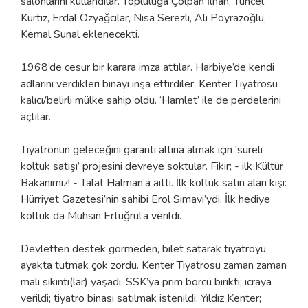
salonlarını kullandılar. Topluluğa Çolpan İlhan, Tuncel
Kurtiz, Erdal Özyağcılar, Nisa Serezli, Ali Poyrazoğlu,
Kemal Sunal eklenecekti.
1968’de cesur bir karara imza attılar. Harbiye’de kendi
adlarını verdikleri binayı inşa ettirdiler. Kenter Tiyatrosu
kalıcı/belirli mülke sahip oldu. ‘Hamlet’ ile de perdelerini
açtılar.
Tiyatronun geleceğini garanti altına almak için ‘süreli
koltuk satışı’ projesini devreye soktular. Fikir; - ilk Kültür
Bakanımız! - Talat Halman’a aitti. İlk koltuk satın alan kişi:
Hürriyet Gazetesi’nin sahibi Erol Simavi’ydi. İlk hediye
koltuk da Muhsin Ertuğrul’a verildi.
Devletten destek görmeden, bilet satarak tiyatroyu
ayakta tutmak çok zordu. Kenter Tiyatrosu zaman zaman
mali sıkıntı(lar) yaşadı. SSK’ya prim borcu birikti; icraya
verildi; tiyatro binası satılmak istenildi. Yıldız Kenter;