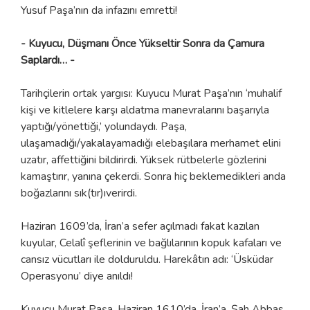
Yusuf Paşa’nın da infazını emretti!
- Kuyucu, Düşmanı Önce Yükseltir Sonra da Çamura
Saplardı… -
Tarihçilerin ortak yargısı: Kuyucu Murat Paşa’nın ‘muhalif
kişi ve kitlelere karşı aldatma manevralarını başarıyla
yaptığı/yönettiği,’ yolundaydı. Paşa,
ulaşamadığı/yakalayamadığı elebaşılara merhamet elini
uzatır, affettiğini bildirirdi. Yüksek rütbelerle gözlerini
kamaştırır, yanına çekerdi. Sonra hiç beklemedikleri anda
boğazlarını sık(tır)ıverirdi.
Haziran 1609’da, İran’a sefer açılmadı fakat kazılan
kuyular, Celalî şeflerinin ve bağlılarının kopuk kafaları ve
cansız vücutları ile dolduruldu. Harekâtın adı: ‘Üsküdar
Operasyonu’ diye anıldı!
Kuyucu Murat Paşa, Haziran 1610’da, İran’a, Şah Abbas