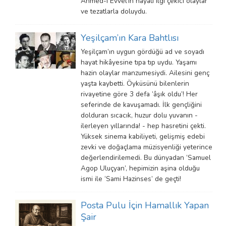
Ahmed-i Evvel’in hayatı ilgi çekici olaylar
ve tezatlarla doluydu.
Yeşilçam’ın Kara Bahtlısı
Yeşilçam’ın uygun gördüğü ad ve soyadı
hayat hikâyesine tıpa tıp uydu. Yaşamı
hazin olaylar manzumesiydi. Ailesini genç
yaşta kaybetti. Öyküsünü bilenlerin
rivayetine göre 3 defa ‘âşık oldu’! Her
seferinde de kavuşamadı. İlk gençliğini
dolduran sıcacık, huzur dolu yuvanın -
ilerleyen yıllarında! - hep hasretini çekti.
Yüksek sinema kabiliyeti, gelişmiş edebi
zevki ve doğaçlama müzisyenliği yeterince
değerlendirilemedi. Bu dünyadan ‘Samuel
Agop Uluçyan’, hepimizin aşina olduğu
ismi ile ‘Sami Hazinses’ de geçti!
Posta Pulu İçin Hamallık Yapan
Şair