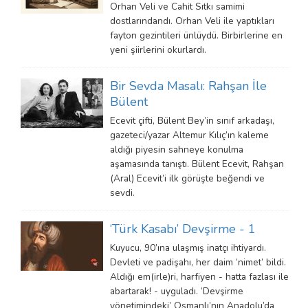
Orhan Veli ve Cahit Sıtkı samimi
dostlarındandı. Orhan Veli ile yaptıkları
fayton gezintileri ünlüydü. Birbirlerine en
yeni şiirlerini okurlardı.
Bir Sevda Masalı: Rahşan İle
Bülent
Ecevit çifti, Bülent Bey’in sınıf arkadaşı,
gazeteci/yazar Altemur Kılıç’ın kaleme
aldığı piyesin sahneye konulma
aşamasında tanıştı. Bülent Ecevit, Rahşan
(Aral) Ecevit’i ilk görüşte beğendi ve
sevdi.
‘Türk Kasabı’ Devşirme - 1
Kuyucu, 90’ına ulaşmış inatçı ihtiyardı.
Devleti ve padişahı, her daim ‘nimet’ bildi.
Aldığı em(irle)ri, harfiyen - hatta fazlası ile
abartarak! - uyguladı. ‘Devşirme
yönetimindeki’ Osmanlı’nın Anadolu’da