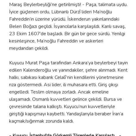
Maraş Beylerbeyliği’ne getirilmişti! - Paşa, talimata uydu.
İyice güçlenen ordu, Lübnanlı Dürzî lideri Ma‘noğlu
Fahreddin’in üzerine yürüdü. İskenderun yakınlarındaki
Belen Boğazı geçildi. İsyancılarla karşılaşıldı. Kanlı savaş,
23 Ekim 1607’de başladı. Bir gün bir gece sürdü. Yenilgi
kesinleşince, Ma‘noğlu Fahreddin ve askerleri
meydandan çekildi.
Kuyucu Murat Paşa tarafından Ankara’ya beylerbeyi tayin
edilen Kalenderoğlu ve yanındakiler, şehre alınmadı. Kent
halkı, sabıkası kabarık Celalî’nin kendilerini yönetmesine
rıza göstermedi. Asi lider, ili muhasara etti. Giriş çıkışı
engelledi. Teslim olmaya zorladı. Ancak emeline
ulaşamadı. Osmanlı kuvvetleri gelince çekildi. Bursa ve
çevresinde talana kalkıştı. Kuyucu’nun kuvvetleriyle
giriştiği kapışmayı kaybetti. Yandaşlarıyla beraber İran’a
kaçmak/sığınmak zorunda kaldı.
- Kuyucu, İstanbul’da Görkemli Törenlerle Karşılaştı… -