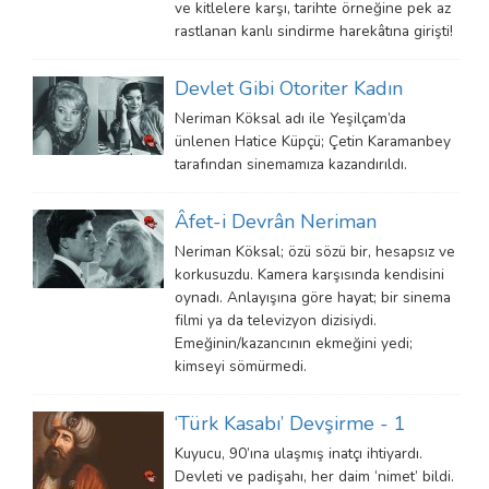
ve kitlelere karşı, tarihte örneğine pek az
rastlanan kanlı sindirme harekâtına girişti!
Devlet Gibi Otoriter Kadın
Neriman Köksal adı ile Yeşilçam’da
ünlenen Hatice Küpçü; Çetin Karamanbey
tarafından sinemamıza kazandırıldı.
Âfet-i Devrân Neriman
Neriman Köksal; özü sözü bir, hesapsız ve
korkusuzdu. Kamera karşısında kendisini
oynadı. Anlayışına göre hayat; bir sinema
filmi ya da televizyon dizisiydi.
Emeğinin/kazancının ekmeğini yedi;
kimseyi sömürmedi.
‘Türk Kasabı’ Devşirme - 1
Kuyucu, 90’ına ulaşmış inatçı ihtiyardı.
Devleti ve padişahı, her daim ‘nimet’ bildi.