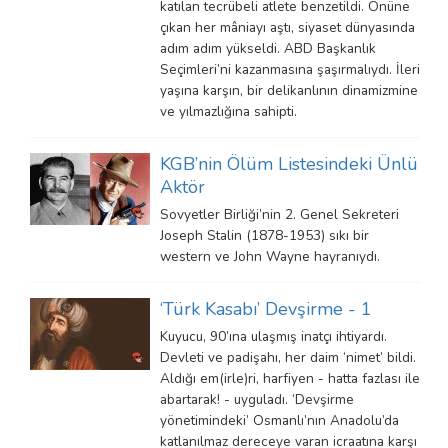
katılan tecrübeli atlete benzetildi. Önüne
çıkan her mâniayı aştı, siyaset dünyasında
adım adım yükseldi. ABD Başkanlık
Seçimleri’ni kazanmasına şaşırmalıydı. İleri
yaşına karşın, bir delikanlının dinamizmine
ve yılmazlığına sahipti.
KGB’nin Ölüm Listesindeki Ünlü
Aktör
Sovyetler Birliği’nin 2. Genel Sekreteri
Joseph Stalin (1878-1953) sıkı bir
western ve John Wayne hayranıydı.
‘Türk Kasabı’ Devşirme - 1
Kuyucu, 90’ına ulaşmış inatçı ihtiyardı.
Devleti ve padişahı, her daim ‘nimet’ bildi.
Aldığı em(irle)ri, harfiyen - hatta fazlası ile
abartarak! - uyguladı. ‘Devşirme
yönetimindeki’ Osmanlı’nın Anadolu’da
katlanılmaz dereceye varan icraatına karşı