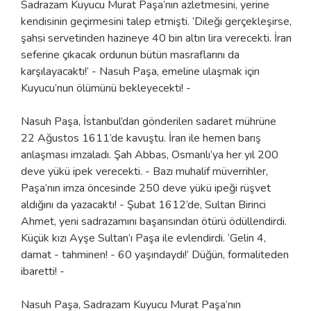
Sadrazam Kuyucu Murat Paşa’nın azletmesini, yerine
kendisinin geçirmesini talep etmişti. ‘Dileği gerçekleşirse,
şahsi servetinden hazineye 40 bin altın lira verecekti. İran
seferine çıkacak ordunun bütün masraflarını da
karşılayacaktı!’ - Nasuh Paşa, emeline ulaşmak için
Kuyucu’nun ölümünü bekleyecekti! -
Nasuh Paşa, İstanbul’dan gönderilen sadaret mührüne
22 Ağustos 1611’de kavuştu. İran ile hemen barış
anlaşması imzaladı. Şah Abbas, Osmanlı’ya her yıl 200
deve yükü ipek verecekti. - Bazı muhalif müverrihler,
Paşa’nın imza öncesinde 250 deve yükü ipeği rüşvet
aldığını da yazacaktı! - Şubat 1612’de, Sultan Birinci
Ahmet, yeni sadrazamını başarısından ötürü ödüllendirdi.
Küçük kızı Ayşe Sultan’ı Paşa ile evlendirdi. ‘Gelin 4,
damat - tahminen! - 60 yaşındaydı!’ Düğün, formaliteden
ibaretti! -
Nasuh Paşa, Sadrazam Kuyucu Murat Paşa’nın