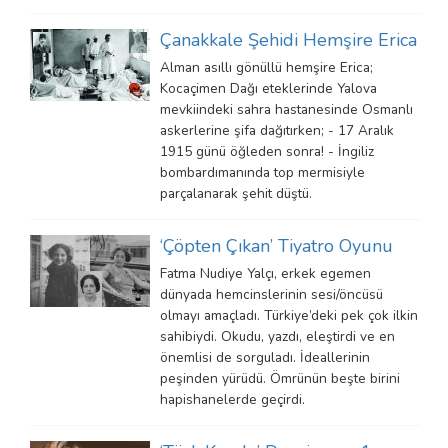
Çanakkale Şehidi Hemşire Erica
Alman asıllı gönüllü hemşire Erica;
Kocaçimen Dağı eteklerinde Yalova
mevkiindeki sahra hastanesinde Osmanlı
askerlerine şifa dağıtırken; - 17 Aralık
1915 günü öğleden sonra! - İngiliz
bombardımanında top mermisiyle
parçalanarak şehit düştü.
‘Çöpten Çıkan’ Tiyatro Oyunu
Fatma Nudiye Yalçı, erkek egemen
dünyada hemcinslerinin sesi/öncüsü
olmayı amaçladı. Türkiye’deki pek çok ilkin
sahibiydi. Okudu, yazdı, eleştirdi ve en
önemlisi de sorguladı. İdeallerinin
peşinden yürüdü. Ömrünün beşte birini
hapishanelerde geçirdi.