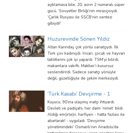
açıklamasa bile, 20. asrın 2 numaralı süper
gücü, ‘Sovyetler Birliği’nin mirasçısıydı.
‘Çarlık Rusyası ile SSCB’nin sentezi
gibiydi!’
Huzurevinde Sönen Yıldız
Altan Karındaş çok yönlü sanatçıydı. İlk
Türk şov kadınıydı. İnsan, çocuk ve hayvan
taklitlerini çok iyi yapardı. TSM’yi bilirdi,
makamlara vakıftı. Makber’i kusursuz
seslendirirdi. Sadece sanatçı yönüyle
değil, güzelliğiyle de çekim merkeziydi.
‘Türk Kasabı’ Devşirme - 1
Kuyucu, 90’ına ulaşmış inatçı ihtiyardı.
Devleti ve padişahı, her daim ‘nimet’ bildi.
Aldığı em(irle)ri, harfiyen - hatta fazlası ile
abartarak! - uyguladı. ‘Devşirme
yönetimindeki’ Osmanlı’nın Anadolu’da