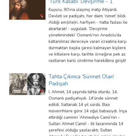
‘Türk Kasabı’ Devşirme - 1
Kuyucu, 90’ına ulaşmış inatçı ihtiyardı.
Devleti ve padişahı, her daim ‘nimet’ bildi.
Aldığı em(irle)ri, harfiyen - hatta fazlası ile
abartarak! - uyguladı. ‘Devşirme
yönetimindeki’ Osmanlı’nın Anadolu’da
katlanılmaz dereceye varan icraatına karşı
durmaktan başka çaresi kalmayan kişilere
ve kitlelere karşı, tarihte örneğine pek az
rastlanan kanlı sindirme harekâtına girişti!
Tahta Çıkınca ‘Sünnet Olan’
Padişah
I. Ahmet, 14 yaşında tahta oturdu. 14.
Osmanlı padişahıydı. 14’ünde sünnet
edildi. Saltanatı 14 yıl sürdü. Bazı
müverrihlere göre 14 oğul babasıydı. İnşa
ettirdiği caminin ‘Ahmediye Camii’nin -
Sultan Ahmet Camii! - ilk tasarımında 14
şerefesi olduğu yazılacaktı. Sultan