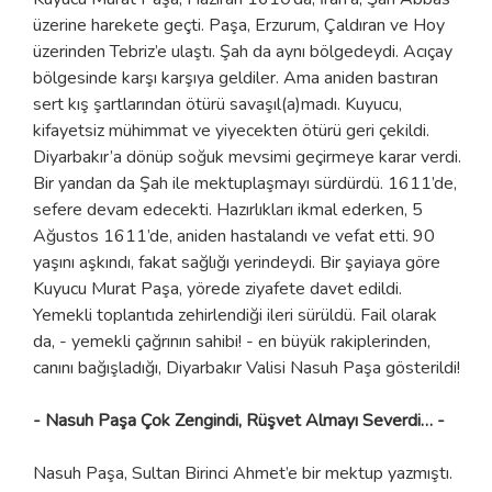
üzerine harekete geçti. Paşa, Erzurum, Çaldıran ve Hoy
üzerinden Tebriz’e ulaştı. Şah da aynı bölgedeydi. Acıçay
bölgesinde karşı karşıya geldiler. Ama aniden bastıran
sert kış şartlarından ötürü savaşıl(a)madı. Kuyucu,
kifayetsiz mühimmat ve yiyecekten ötürü geri çekildi.
Diyarbakır’a dönüp soğuk mevsimi geçirmeye karar verdi.
Bir yandan da Şah ile mektuplaşmayı sürdürdü. 1611’de,
sefere devam edecekti. Hazırlıkları ikmal ederken, 5
Ağustos 1611’de, aniden hastalandı ve vefat etti. 90
yaşını aşkındı, fakat sağlığı yerindeydi. Bir şayiaya göre
Kuyucu Murat Paşa, yörede ziyafete davet edildi.
Yemekli toplantıda zehirlendiği ileri sürüldü. Fail olarak
da, - yemekli çağrının sahibi! - en büyük rakiplerinden,
canını bağışladığı, Diyarbakır Valisi Nasuh Paşa gösterildi!
- Nasuh Paşa Çok Zengindi, Rüşvet Almayı Severdi… -
Nasuh Paşa, Sultan Birinci Ahmet’e bir mektup yazmıştı.