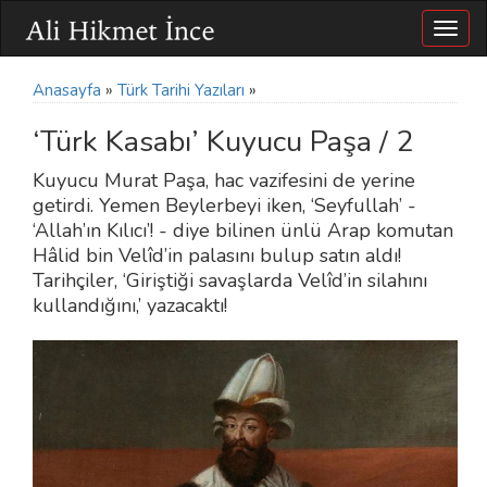
Togg
navig
Anasayfa
»
Türk Tarihi Yazıları
»
‘Türk Kasabı’ Kuyucu Paşa / 2
Kuyucu Murat Paşa, hac vazifesini de yerine
getirdi. Yemen Beylerbeyi iken, ‘Seyfullah’ -
‘Allah’ın Kılıcı’! - diye bilinen ünlü Arap komutan
Hâlid bin Velîd’in palasını bulup satın aldı!
Tarihçiler, ‘Giriştiği savaşlarda Velîd’in silahını
kullandığını,’ yazacaktı!