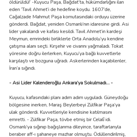
öldürüldü!’ -Kuyucu Paşa, Bağdat’ta, hükümdarlığını ilan
eden ‘Tavil Ahmet’i de hedefine koydu. 1607’de,
Cağalzade Mahmut Paşa komutasındaki orduyu üzerine
gönderdi. Bağdat, yeniden Osmanlı’nın idaresine girdi. Asi
lider yakalandı ve kafası kesildi. Tavil Ahmet’in kardeşi
Meymun, emrindeki birliklerle Orta Anadolu’yu kendine
çatışma alanı seçti. Kırşehir ve civarını yağmaladı. Tokat
yöresine doğru ilerlerken, Kuyucu’ya bağlı kuvvetlerle
karşılaştı ve bozguna uğradı. Askerlerinden kaçabilenler,
İran’a sığındı.
- Asi Lider Kalenderoğlu Ankara’ya Sokulmadı… -
Kuyucu, kafasındaki planı adım adım uyguladı. Güneydoğu
bölgesine inerken, Maraş Beylerbeyi Zülfikar Paşa’ya
ulak gönderdi. Kuvvetleriyle kendisine katılmasını
emretti. - Zülfikar Paşa, tövbe etmiş bir Celalî idi.
Osmanlı’ya sığınıp bağışlanma dileyince, taraftarlarıyla
beraber aff-ı şahaneye mazhar olmuştu. Ödüllendirilmiş,