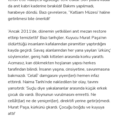
da anıt kabri kaderine bırakıldı! Bakımı yapılmadı,
harabeye döndü. Bazı çevrelerce, ‘‘Katliam Müzesi’ haline
getirilmesi bile önerildi!’
‘Ancak 2011’de, dönemin yetkilileri anıt mezarı restore
ettirip temizletti!’ Bazı tarihçiler, Kuyucu Murat Paşa’nın
öldürttüğü insanların kafalarından piramitler yaptırdığını
kayda geçirdi. Savaş alanlarından her yana yayılan ‘ürkünç’
söylenceler, geniş halk kitleleri arasında korku yarattı.
Acımasız, kan dökmekten hoşlanan yapısı herkes
tarafından bilindi. İnsanın yaşına, cinsiyetine, savunmasına
bakmazdı. ‘Celalî’ damgasını yiyen(ler)i hemen infaz
ettirirdi. Naima Tarihi’nde nakledilen bir olay, tavrını
yansıtırdı: ‘Suçlu diye yakalananlar arasında küçük erkek
çocuk da vardı. Boynunun vurulmasını emretti. Ne
cellât(lar) ne de yeniçeri(ler), direktifi yerine getir(e)medi.
Murat Paşa, kürkünü çıkardı. Çocuğu boğdu ve kuyuya
attı!’