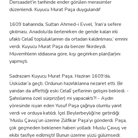
Dersaadet’in tarihinde ender görülen merasimler
düzenlendi. Kuyucu Murat Paşa duygulandı!’
1609 baharında, Sultan Ahmed-i Evvel, ‘İran’a sefere
çıkılması, Anadolu’da ilerlenirken de geride kalan irili
ufaklı Celalî topluluklarının da ortadan kaldırılması,’ emrini
verdi. Kuyucu Murat Paşa da benzer fikirdeydi.
Müverrihlerin iddiasına göre, kışı geçirirken plan(lar)ını
yapmıştı.
Sadrazam Kuyucu Murat Paşa, Haziran 1609’da,
Üsküdar’a geçti. Ordunun hazırlıklarına nezaret etti. Bir
yandan da affettiği eski Celalî şeflerinin gelişini bekledi. -
Şahıslarına özel sürpriz(ler) mi yapacaktı?! - Aydın
yöresinde isyan eden Yusuf Paşa çağrıya olumlu yanıt
verdi ve orduya katıldı. İçel Beylerbeyliği’ne getirdiği
‘Muslu Çavuş’un üzerine Zülfikar Paşa’yı gönderdi. Paşa,
çok geçmeden beklenen haberi yolladı: Muslu Çavuş ve
ekibi tasfiye edilmişti! Bunun üzerine yüzü gülümsedi: