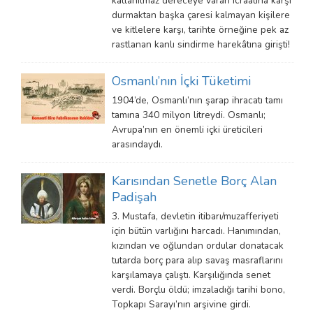
katlanılmaz dereceye varan icraatına karşı
durmaktan başka çaresi kalmayan kişilere
ve kitlelere karşı, tarihte örneğine pek az
rastlanan kanlı sindirme harekâtına girişti!
Osmanlı’nın İçki Tüketimi
1904’de, Osmanlı’nın şarap ihracatı tamı
tamına 340 milyon litreydi. Osmanlı;
Avrupa’nın en önemli içki üreticileri
arasındaydı.
Karısından Senetle Borç Alan
Padişah
3. Mustafa, devletin itibarı/muzafferiyeti
için bütün varlığını harcadı. Hanımından,
kızından ve oğlundan ordular donatacak
tutarda borç para alıp savaş masraflarını
karşılamaya çalıştı. Karşılığında senet
verdi. Borçlu öldü; imzaladığı tarihi bono,
Topkapı Sarayı’nın arşivine girdi.