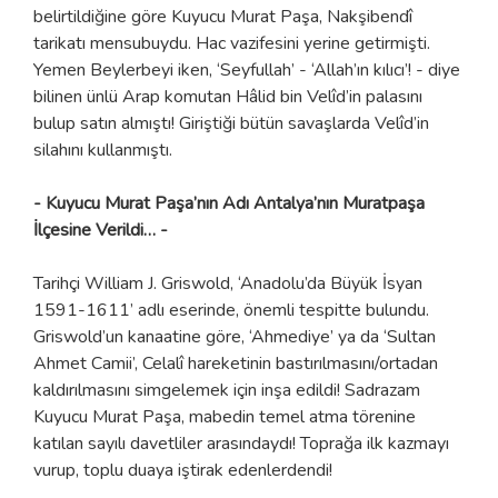
belirtildiğine göre Kuyucu Murat Paşa, Nakşibendî
tarikatı mensubuydu. Hac vazifesini yerine getirmişti.
Yemen Beylerbeyi iken, ‘Seyfullah’ - ‘Allah’ın kılıcı’! - diye
bilinen ünlü Arap komutan Hâlid bin Velîd’in palasını
bulup satın almıştı! Giriştiği bütün savaşlarda Velîd’in
silahını kullanmıştı.
- Kuyucu Murat Paşa’nın Adı Antalya’nın Muratpaşa
İlçesine Verildi… -
Tarihçi William J. Griswold, ‘Anadolu’da Büyük İsyan
1591-1611’ adlı eserinde, önemli tespitte bulundu.
Griswold’un kanaatine göre, ‘Ahmediye’ ya da ‘Sultan
Ahmet Camii’, Celalî hareketinin bastırılmasını/ortadan
kaldırılmasını simgelemek için inşa edildi! Sadrazam
Kuyucu Murat Paşa, mabedin temel atma törenine
katılan sayılı davetliler arasındaydı! Toprağa ilk kazmayı
vurup, toplu duaya iştirak edenlerdendi!