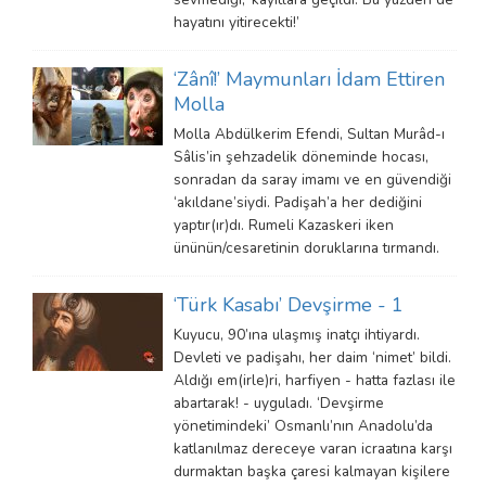
hayatını yitirecekti!’
‘Zânî!’ Maymunları İdam Ettiren
Molla
Molla Abdülkerim Efendi, Sultan Murâd-ı
Sâlis’in şehzadelik döneminde hocası,
sonradan da saray imamı ve en güvendiği
‘akıldane’siydi. Padişah’a her dediğini
yaptır(ır)dı. Rumeli Kazaskeri iken
ününün/cesaretinin doruklarına tırmandı.
‘Türk Kasabı’ Devşirme - 1
Kuyucu, 90’ına ulaşmış inatçı ihtiyardı.
Devleti ve padişahı, her daim ‘nimet’ bildi.
Aldığı em(irle)ri, harfiyen - hatta fazlası ile
abartarak! - uyguladı. ‘Devşirme
yönetimindeki’ Osmanlı’nın Anadolu’da
katlanılmaz dereceye varan icraatına karşı
durmaktan başka çaresi kalmayan kişilere