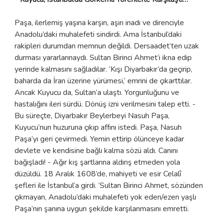
Paşa, ilerlemiş yaşına karşın, aşırı inadı ve direnciyle
Anadolu’daki muhalefeti sindirdi. Ama İstanbul’daki
rakipleri durumdan memnun değildi. Dersaadet’ten uzak
durması yararlarınaydı. Sultan Birinci Ahmet’i ikna edip
yerinde kalmasını sağladılar. ‘Kışı Diyarbakır’da geçirip,
baharda da İran üzerine yürümesi,’ emrini de çıkarttılar.
Ancak Kuyucu da, Sultan’a ulaştı. Yorgunluğunu ve
hastalığını ileri sürdü. Dönüş izni verilmesini talep etti. -
Bu süreçte, Diyarbakır Beylerbeyi Nasuh Paşa,
Kuyucu’nun huzuruna çıkıp affını istedi. Paşa, Nasuh
Paşa’yı geri çevirmedi. Yemin ettirip ölünceye kadar
devlete ve kendisine bağlı kalma sözü aldı. Canını
bağışladı! - Ağır kış şartlarına aldırış etmeden yola
düzüldü. 18 Aralık 1608’de, mahiyeti ve esir Celalî
şefleri ile İstanbul’a girdi. ‘Sultan Birinci Ahmet, sözünden
çıkmayan, Anadolu’daki muhalefeti yok eden/ezen yaşlı
Paşa’nın şanına uygun şekilde karşılanmasını emretti.