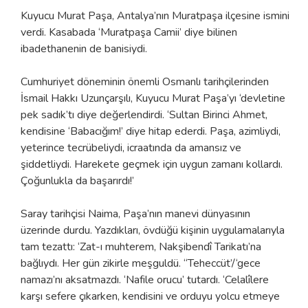
Kuyucu Murat Paşa, Antalya’nın Muratpaşa ilçesine ismini
verdi. Kasabada ‘Muratpaşa Camii’ diye bilinen
ibadethanenin de banisiydi.
Cumhuriyet döneminin önemli Osmanlı tarihçilerinden
İsmail Hakkı Uzunçarşılı, Kuyucu Murat Paşa’yı ‘devletine
pek sadık’tı diye değerlendirdi. ‘Sultan Birinci Ahmet,
kendisine ‘Babacığım!’ diye hitap ederdi. Paşa, azimliydi,
yeterince tecrübeliydi, icraatında da amansız ve
şiddetliydi. Harekete geçmek için uygun zamanı kollardı.
Çoğunlukla da başarırdı!’
Saray tarihçisi Naima, Paşa’nın manevi dünyasının
üzerinde durdu. Yazdıkları, övdüğü kişinin uygulamalarıyla
tam tezattı: ‘Zat-ı muhterem, Nakşibendî Tarikatı’na
bağlıydı. Her gün zikirle meşguldü. ‘‘Teheccüt’/‘gece
namazı’nı aksatmazdı. ‘Nafile orucu’ tutardı. ‘Celalîlere
karşı sefere çıkarken, kendisini ve orduyu yolcu etmeye