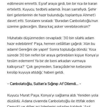
edilmesini emretti. Eşraf araya girdi, bin bir rica ile kararı
erteletti. Kuyucu, tedbirli adamdı. İnsan sarrafıydı. Şehir
ileri gelenlerinin de hazır bulunduğu toplantıya Ahmet’i
davet etti. Sorularını sıraladı: ‘Buradan Canbolatoğlu’nun
üzerine gideceğim. Bana kaç asker verebileceksin?’
Muhatabı düşünmeden cevapladı: ‘30 bin silahlı adam
hazır edebilirim!’ Paşa, hemen cellâtları çağırdı: ‘Alın bu
adamı! Gereğini de yapın!’ Sonra topluluğa döndü: ‘Kısa
sürede 30 bin neferi bir araya getirebilen kişiye Konya’yı
teslim edemem! Ya bir de beni arkadan vurmaya
kalkışırsa?’ ‘Çok geçmeden, Saraçzâde’nin kellesinin
kesilip kuyuya atıldığı,’ haberi geldi.
- Canbolatoğlu, Sultan’a Sığınıp Af Dilendi… -
Kuyucu Murat Paşa, Konya’yı sağlama aldı. Yeniden yola
düzüldü. Adana civarında Canbolatoğlu ile ittifak eden
Cemşit’i ve diğer asi liderlerini ortadan kaldırdı. ‘Asıl