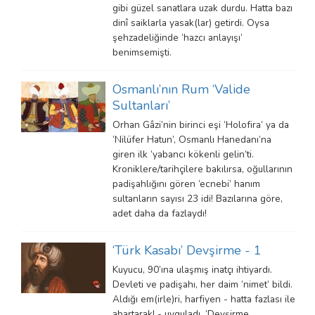
gibi güzel sanatlara uzak durdu. Hatta bazı
dinî saiklarla yasak(lar) getirdi. Oysa
şehzadeliğinde ‘hazcı anlayışı’
benimsemişti.
Osmanlı’nın Rum ‘Valide
Sultanları’
Orhan Gâzi’nin birinci eşi ‘Holofira’ ya da
‘Nilüfer Hatun’, Osmanlı Hanedanı’na
giren ilk ‘yabancı kökenli gelin’ti.
Kroniklere/tarihçilere bakılırsa, oğullarının
padişahlığını gören ‘ecnebi’ hanım
sultanların sayısı 23 idi! Bazılarına göre,
adet daha da fazlaydı!
‘Türk Kasabı’ Devşirme - 1
Kuyucu, 90’ına ulaşmış inatçı ihtiyardı.
Devleti ve padişahı, her daim ‘nimet’ bildi.
Aldığı em(irle)ri, harfiyen - hatta fazlası ile
abartarak! - uyguladı. ‘Devşirme