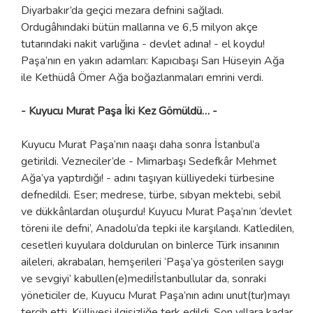
Diyarbakır’da geçici mezara defnini sağladı.
Ordugâhındaki bütün mallarına ve 6,5 milyon akçe
tutarındaki nakit varlığına - devlet adına! - el koydu!
Paşa’nın en yakın adamları: Kapıcıbaşı Sarı Hüseyin Ağa
ile Kethüdâ Ömer Ağa boğazlanmaları emrini verdi.
- Kuyucu Murat Paşa İki Kez Gömüldü… -
Kuyucu Murat Paşa’nın naaşı daha sonra İstanbul’a
getirildi. Vezneciler’de - Mimarbaşı Sedefkâr Mehmet
Ağa’ya yaptırdığı! - adını taşıyan külliyedeki türbesine
defnedildi. Eser; medrese, türbe, sıbyan mektebi, sebil
ve dükkânlardan oluşurdu! Kuyucu Murat Paşa’nın ‘devlet
töreni ile defni’, Anadolu’da tepki ile karşılandı. Katledilen,
cesetleri kuyulara doldurulan on binlerce Türk insanının
aileleri, akrabaları, hemşerileri ‘Paşa’ya gösterilen saygı
ve sevgiyi’ kabullen(e)medi!İstanbullular da, sonraki
yöneticiler de, Kuyucu Murat Paşa’nın adını unut(tur)mayı
tercih etti. Külliyesi ilgisizliğe terk edildi. Son yıllara kadar