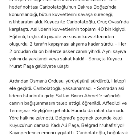
hedef noktası Canbolatoğlu’nun Bakras Boğazı’nda
konumlandığı, bütün kuvvetlerini savaşa süreceği,’
istihbaratını aldı. Kuyucu ile Canbolatoğlu, Oruç Ovası’nda
karşılaştı. Asi liderin kuvvetlerinin toplamı 40 bin kişiydi.
Eğitimli, teçhizatlı piyade ve süvari kuvvetlerinden
oluşurdu. 2 tarafın kapışması akşama kadar sürdü. - Her
2 ordudan da on binlerce asker canını yitirdi. Aynı sayıya
yakını da yaralandı veya sakat kaldı! - Sonuçta Kuyucu
Murat Paşa galibiyete ulaştı.
Ardından Osmanlı Ordusu, yürüyüşünü sürdürdü, Halep’i
ele geçirdi. Canbolatoğlu yakalanamadı. - Sonradan asi
liderin İstanbul’a gidip Sultan Birinci Ahmet’e sığındığı,
canının bağışlanmasını talep ettiği, öğrenildi. Affedildi ve
Temeşvar Beyliği’ne getirildi. Burada da rahat durmadı.
Yöre halkına zulmetti. Belgrad’a geçmek zorunda kaldı.
Kuyucu’nun damadı Kadı Ali Paşa, Belgrad Muhafızı’ydı!
Kayınpederinin emrini uygulattı: ‘Canbolatoğlu, boğularak