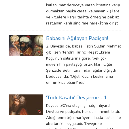
katlanılmaz dereceye varan icraatına karşı
durmaktan başka çaresi kalmayan kişilere
ve kitlelere karşı, tarihte örneğine pek az
rastlanan kanlı sindirme harekâtına girişti!
Babasını Ağılayan Padişah!
2. Bâyezid de, babası Fatih Sultan Mehmet
gibi ‘zehirlendi’! Tarihçi Reşat Ekrem
Koçu’nun satırlarına göre, ‘pek çok
müverrihin paylaştığı ortak fikir: ‘Oğlu
Şehzade Selim tarafından ağılandığı’ydı!
Bedduası da: ‘Oğul! Kılıcın keskin ama
ömrün kısa olsun!’ idi.’
‘Türk Kasabı’ Devşirme - 1
Kuyucu, 90’ına ulaşmış inatçı ihtiyardı.
Devleti ve padişahı, her daim ‘nimet’ bildi.
Aldığı em(irle)ri, harfiyen - hatta fazlası ile
abartarak! - uyguladı. ‘Devşirme