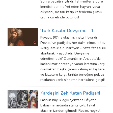
Sonra bacağını yitirdi. Tahmin(ler)e göre
kendisinden nefret eden hayranı veya
düşmanı, mezarı kazıp kefenlenmiş uzvu
çalma cüretinde bulundu!
‘Türk Kasabı’ Devşirme - 1
Kuyucu, 90’ına ulaşmış inatçı ihtiyardı.
Devleti ve padişahı, her daim ‘nimet’ bildi.
Aldığı em(irle)ri, harfiyen - hatta fazlası ile
abartarak! - uyguladı. ‘Devşirme
yönetimindeki’ Osmanlı’nın Anadolu’da
katlanılmaz dereceye varan icraatına karşı
durmaktan başka çaresi kalmayan kişilere
ve kitlelere karşı, tarihte örneğine pek az
rastlanan kanlı sindirme harekâtına girişti!
Kardeşini Zehirleten Padişah!
Fatih’in büyük oğlu Şehzade Bâyezid,
babasının ardından tahta çıktı. Fakat
atasının izinden gitmedi. Resim, heykel