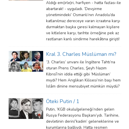
Aldığı em(irle)ri, harfiyen - hatta fazlası ile
abartarak! - uyguladı. ‘Devşirme
yönetimindeki’ Osmanlı’nın Anadolu’da
katlanılmaz dereceye varan icraatına karşı
durmaktan başka çaresi kalmayan kişilere
ve kitlelere karşı, tarihte örneğine pek az
rastlanan kanlı sindirme harekâtına girişti!
Kral 3. Charles Müslüman mı?
‘3. Charles’ unvanı ile İngiltere Tahtı’na
oturan Prens Charles, Şeyh Nazım
Kıbrısî’nin iddia ettiği gibi ‘Müslüman’
mıydı? Hem Anglikan Kilisesi’nin başı hem
İslâm dinine mensubiyet mümkün müydü?
Öteki Putin / 1
Putin, ‘KGB okulu/geleneği’nden gelen
Rusya Federasyonu Başkanı’ydı. Tarihine,
devletinin derin/‘kadim’ geleneklerine ve
kurumlarına bağlıydı. Hatta resmen