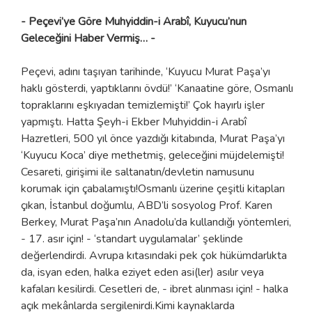
- Peçevi’ye Göre Muhyiddin-i Arabî, Kuyucu’nun
Geleceğini Haber Vermiş… -
Peçevi, adını taşıyan tarihinde, ‘Kuyucu Murat Paşa’yı
haklı gösterdi, yaptıklarını övdü!’ ‘Kanaatine göre, Osmanlı
topraklarını eşkıyadan temizlemişti!’ Çok hayırlı işler
yapmıştı. Hatta Şeyh-i Ekber Muhyiddin-i Arabî
Hazretleri, 500 yıl önce yazdığı kitabında, Murat Paşa’yı
‘Kuyucu Koca’ diye methetmiş, geleceğini müjdelemişti!
Cesareti, girişimi ile saltanatın/devletin namusunu
korumak için çabalamıştı!Osmanlı üzerine çeşitli kitapları
çıkan, İstanbul doğumlu, ABD’li sosyolog Prof. Karen
Berkey, Murat Paşa’nın Anadolu’da kullandığı yöntemleri,
- 17. asır için! - ‘standart uygulamalar’ şeklinde
değerlendirdi. Avrupa kıtasındaki pek çok hükümdarlıkta
da, isyan eden, halka eziyet eden asi(ler) asılır veya
kafaları kesilirdi. Cesetleri de, - ibret alınması için! - halka
açık mekânlarda sergilenirdi.Kimi kaynaklarda