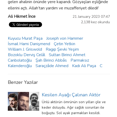
gelen ahalinin önünde yere kapandı. Gözyaşları eşliğinde
ellerini açtı. Allah’tan yardım ve muzafferiyet diledi!’
Ali Hikmet İnce
21 January 2023 07:47
2,138 kez okundu
Kuyucu Murat Paşa
Joseph von Hammer
İsmail Hami Danişmend
Çetin Yetkin
William J. Griswold
Ragıp Şevki Yeşim
Bozoklu Derviş Celâl
Sultan Birinci Ahmet
Canbolatoğlu
Şah Birinci Abbâs
Parmaksız
Kalenderoğlu
Saraçzâde Ahmed
Kadı Ali Paşa
C
Benzer Yazılar
Kesilen Ayağı Çalınan Aktör
Ünlü aktörün ömrünün son yılları çile ve
keder doluydu. Ağır sağlık sorunları ile
boğuştu. Sol ayak parmakları kesildi.