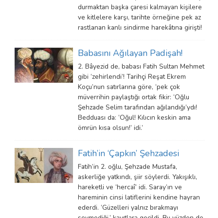
durmaktan başka çaresi kalmayan kişilere
ve kitlelere karşı, tarihte örneğine pek az
rastlanan kanlı sindirme harekâtına girişti!
Babasını Ağılayan Padişah!
2. Bâyezid de, babası Fatih Sultan Mehmet
gibi ‘zehirlendi’! Tarihçi Reşat Ekrem
Koçu’nun satırlarına göre, ‘pek çok
müverrihin paylaştığı ortak fikir: ‘Oğlu
Şehzade Selim tarafından ağılandığı’ydı!
Bedduası da: ‘Oğul! Kılıcın keskin ama
ömrün kısa olsun!’ idi.’
Fatih’in ‘Çapkın’ Şehzadesi
Fatih’in 2. oğlu, Şehzade Mustafa,
askerliğe yatkındı, şiir söylerdi. Yakışıklı,
hareketli ve ‘hercaî’ idi. Saray’ın ve
hareminin cinsi latiflerini kendine hayran
ederdi. ‘Güzelleri yalnız bırakmayı
sevmediği,’ kayıtlara geçildi. Bu yüzden de