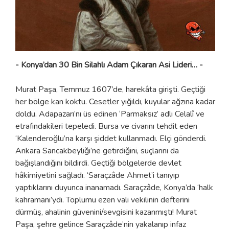
- Konya’dan 30 Bin Silahlı Adam Çıkaran Asi Lideri… -
Murat Paşa, Temmuz 1607’de, harekâta girişti. Geçtiği
her bölge kan koktu. Cesetler yığıldı, kuyular ağzına kadar
doldu. Adapazarı’nı üs edinen ‘Parmaksız’ adlı Celalî ve
etrafındakileri tepeledi. Bursa ve civarını tehdit eden
‘Kalenderoğlu’na karşı şiddet kullanmadı. Elçi gönderdi.
Ankara Sancakbeyliği’ne getirdiğini, suçlarını da
bağışlandığını bildirdi. Geçtiği bölgelerde devlet
hâkimiyetini sağladı. ‘Saraçzâde Ahmet’i tanıyıp
yaptıklarını duyunca inanamadı. Saraçzâde, Konya’da ‘halk
kahramanı’ydı. Toplumu ezen vali vekilinin defterini
dürmüş, ahalinin güvenini/sevgisini kazanmıştı! Murat
Paşa, şehre gelince Saraçzâde’nin yakalanıp infaz