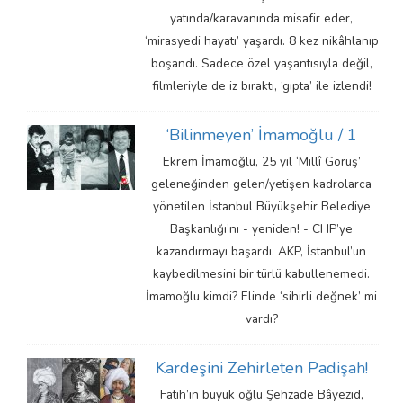
yatında/karavanında misafir eder,
‘mirasyedi hayatı’ yaşardı. 8 kez nikâhlanıp
boşandı. Sadece özel yaşantısıyla değil,
filmleriyle de iz bıraktı, ‘gıpta’ ile izlendi!
‘Bilinmeyen’ İmamoğlu / 1
Ekrem İmamoğlu, 25 yıl ‘Millî Görüş’
geleneğinden gelen/yetişen kadrolarca
yönetilen İstanbul Büyükşehir Belediye
Başkanlığı’nı - yeniden! - CHP’ye
kazandırmayı başardı. AKP, İstanbul’un
kaybedilmesini bir türlü kabullenemedi.
İmamoğlu kimdi? Elinde ‘sihirli değnek’ mi
vardı?
Kardeşini Zehirleten Padişah!
Fatih’in büyük oğlu Şehzade Bâyezid,