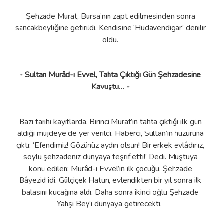
Şehzade Murat, Bursa’nın zapt edilmesinden sonra
sancakbeyliğine getirildi. Kendisine ‘Hüdavendigar’ denilir
oldu.
- Sultan Murâd-ı Evvel, Tahta Çıktığı Gün Şehzadesine
Kavuştu… -
Bazı tarihi kayıtlarda, Birinci Murat’ın tahta çıktığı ilk gün
aldığı müjdeye de yer verildi. Haberci, Sultan’ın huzuruna
çıktı: ‘Efendimiz! Gözünüz aydın olsun! Bir erkek evlâdınız,
soylu şehzadeniz dünyaya teşrif etti!’ Dedi. Muştuya
konu edilen: Murâd-ı Evvel’in ilk çocuğu, Şehzade
Bâyezid idi. Gülçiçek Hatun, evlendikten bir yıl sonra ilk
balasını kucağına aldı. Daha sonra ikinci oğlu Şehzade
Yahşi Bey’i dünyaya getirecekti.