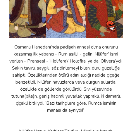
Osmanlı Hanedanı’nda padişah annesi olma onurunu
kazanmış ilk yabancı - Rum asıllı! - gelin ‘Nilüfer’ ismi
verilen - Prenses! - ‘Holifera’/‘Holofira’ ya da ‘Olivera’ydı.
Sakin tavırlı, saygılı, söz dinlemeyi bilen, duru güzelliğe
sahipti. Özelliklerinden ötürü adını aldığı nadide çiçeğe
benzetildi. Nilüfer, havuzlarda veya durgun sularda,
özellikle de göllerde görülürdü. Sıvı yüzeyinde
tutuna(bile)n, geniş hacimli yuvarlak yapraklı, iri damarlı,
çiçekli bitkiydi. ‘Bazı tarihçilere göre, Rumca isminin
manası da aynıydı!’