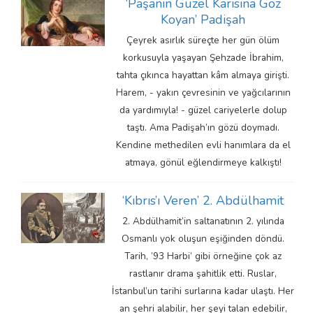
‘Paşanın Güzel Karısına Göz
Koyan’ Padişah
Çeyrek asırlık süreçte her gün ölüm
korkusuyla yaşayan Şehzade İbrahim,
tahta çıkınca hayattan kâm almaya girişti.
Harem, - yakın çevresinin ve yağcılarının
da yardımıyla! - güzel cariyelerle dolup
taştı. Ama Padişah’ın gözü doymadı.
Kendine methedilen evli hanımlara da el
atmaya, gönül eğlendirmeye kalkıştı!
‘Kıbrıs’ı Veren’ 2. Abdülhamit
2. Abdülhamit’in saltanatının 2. yılında
Osmanlı yok oluşun eşiğinden döndü.
Tarih, ’93 Harbi’ gibi örneğine çok az
rastlanır drama şahitlik etti. Ruslar,
İstanbul’un tarihi surlarına kadar ulaştı. Her
an şehri alabilir, her şeyi talan edebilir,