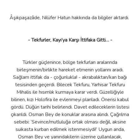
Âşıkpaşazâde, Nilüfer Hatun hakkında da bilgiler aktardı.
- Tekfurler, Kayı’ya Karşı İttifaka Gitti… -
Türkler güçlenince, bölge tekfurları aralarında
birleşmenin/birlikte hareket etmenin yollarını aradı.
Sağlam ittifak da - çoğunlukla! - akrabalıktan/kan bağı
tesisinden geçerdi. Bilecek Tekfuru, Yarhisar Tekfuru
Mihalis ile hısımlık kurmaya karar verdi. Güzelliğiyle
bilinen, kızı Holofira ile evlenmeyi planladı. Önerisi kabul
gördü. Düğün tarihi belirlendi. Davet edileceklerin listesi
çıkarıldı. Osman Bey de konuklar arasına alındı. Çağrılma
sebebi: ‘Sevince/mutluluğa ortak olması değil, aksine
suikasta kurban edilmek istenmesiydi!’ Uygun anda,
Osman Bey ve yanındakilerin üzerine çullanılacak,