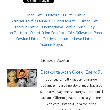
Orhan Gâzi
Holofira
Nilüfer Hatun
Yarhisar Tekfuru Mihalis
Birinci Murat
Osman Gâzi
Malhun Hatun
Harmankaya Tekfuru Mihal Bey
İbn Battuta
Rıhlet-ü İbn Battûta
Gâzi Süleyman Paşa
Beylun Hâtun
Gülçiçek Hatun
Marya Hatun
Yıldırım Beyazıt
Benzer Yazılar
Bataklıkta Açan Çiçek: ‘Esengül’
Esengül, 24 yıllık kısacık ömründe
çoğumuzun yüreğine dokunmayı başardı.
Şarkılarıyla yaşamımıza karıştı, kalplerimizi
sızlattı. Küllenmiş hatıralarımıza yeniden
köz verdi. İstanbul’un varoşlarına