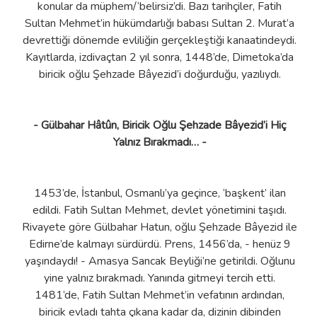
konular da müphem/‘belirsiz’di. Bazı tarihçiler, Fatih
Sultan Mehmet’in hükümdarlığı babası Sultan 2. Murat’a
devrettiği dönemde evliliğin gerçekleştiği kanaatindeydi.
Kayıtlarda, izdivaçtan 2 yıl sonra, 1448’de, Dimetoka’da
biricik oğlu Şehzade Bâyezid’i doğurduğu, yazılıydı.
- Gülbahar Hâtûn, Biricik Oğlu Şehzade Bâyezid’i Hiç
Yalnız Bırakmadı… -
1453’de, İstanbul, Osmanlı’ya geçince, ‘başkent’ ilan
edildi. Fatih Sultan Mehmet, devlet yönetimini taşıdı.
Rivayete göre Gülbahar Hatun, oğlu Şehzade Bâyezid ile
Edirne’de kalmayı sürdürdü. Prens, 1456’da, - henüz 9
yaşındaydı! - Amasya Sancak Beyliği’ne getirildi. Oğlunu
yine yalnız bırakmadı. Yanında gitmeyi tercih etti.
1481’de, Fatih Sultan Mehmet’in vefatının ardından,
biricik evladı tahta çıkana kadar da, dizinin dibinden