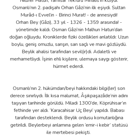
Nilüfer Hatun, Yarhisar Tekfuru Mihalis’in kızıydı.
Osmanlı’nın 2. padişahı Orhan Gâzi’nin ilk eşiydi. Sultan
Murâd-ı Evvel’in - Birinci Murat! - de annesiydi!
Orhan Bey (Gâzi), 33 yıl - 1326 - 1359 arasında! -
yönetimde kaldı. Osman Gâzi’nin Malhun Hatun’dan
doğan oğluydu. Kroniklerde fiziki özellikleri anlatıldı: Uzun
boylu, geniş omuzlu, sarışın, sarı saçlı ve mavi gözlüydü.
Beylik ahalisi tarafından sevil(ir)di. Adaletli ve
merhametliydi. İşinin ehli kişilere, ulemaya saygı gösterir,
hürmet ederdi.
Osmanlı’nın 2. hükümdarı/beyi hakkındaki bilgi(ler) son
derece sınırlıydı. İlk kısa malumat, Âşıkpaşazâde’nin adını
taşıyan tarihinde görüldü. Miladi 1300’de, Köprühisar’ın
fethinde yer aldı. ‘Karacahisar Uç Beyi’ yapıldı. Babası
tarafından desteklendi. Beylik ordusu komutanlığına
getirildi. Beylerbeyi anlamına gelen ‘emir-i kebir’ statüsü
ile mertebesi pekişti.