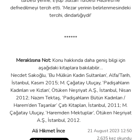
türbesi yerine, Eyüp Sultan Türbesi Haziresi’ne
defnedilmeyi tercih etti. ‘Mezar yerinin belirlenmesindeki
tercihi, dindarlığıydı!’
******
Meraklısına Not:
Konu hakkında daha geniş bilgi için
aşağıdaki kitaplara bakılabilir…
Necdet Sakoğlu, ‘Bu Mülkün Kadın Sultanları’, Alfa/Tarih,
İstanbul, Kasım 2015; M. Çağatay Uluçay, ‘Padişahların
Kadınları ve Kızları’, Ötüken Neşriyat A.Ş., İstanbul, Nisan
2012; Nazım Tektaş, ‘Padişahların Bütün Kadınları /
Harem’den Taşanlar’ Çatı Kitapları, İstanbul, 2011; M.
Çağatay Uluçay, ‘Haremden Mektuplar’, Ötüken Neşriyat
A.Ş., İstanbul, 2012.
Ali Hikmet İnce
21 August 2023 12:50
2,635 kez okundu