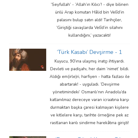
‘Seyfullah’ - ‘Allah’ın Kılıcı’! - diye bilinen
ünlü Arap komutan Hâlid bin Velîd’in
palasını bulup satın aldı! Tarihçiler,
‘Giriştiği savaşlarda Velîd’in silahını
kullandığını,’ yazacaktı!
‘Türk Kasabı’ Devşirme - 1
Kuyucu, 90’ına ulaşmış inatçı ihtiyardı.
Devleti ve padişahı, her daim ‘nimet’ bildi.
Aldığı em(irle)ri, harfiyen - hatta fazlası ile
abartarak! - uyguladı. ‘Devşirme
yönetimindeki’ Osmanlı’nın Anadolu’da
katlanılmaz dereceye varan icraatına karşı
durmaktan başka çaresi kalmayan kişilere
ve kitlelere karşı, tarihte örneğine pek az
rastlanan kanlı sindirme harekâtına girişti!