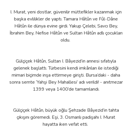
I. Murat, yeni dostlar, güvenilir müttefikler kazanmak için
başka evlilikler de yaptı. Tamara Hâtûn ve Fûl-Dâne
Hâtûn ile dünya evine girdi. Yakup Çelebi, Savcı Bey,
İbrahim Bey, Nefise Hâtûn ve Sultan Hâtûn adlı çocukları
oldu.
Gülçiçek Hâtûn, Sultan I. Bâyezid’in annesi sıfatıyla
gelenek başlattı. Türbesini kendi imkânları ile istediği
mimari biçimde inşa ettirmeye girişti. Bursa’daki - daha
sonra semte ‘Yahşi Bey Mahallesi’ adı verildi! - anıtmezar
1399 veya 1400’de tamamlandı.
Gülçiçek Hâtûn, büyük oğlu Şehzade Bâyezid’in tahta
çıkışını göremedi. Eşi, 3. Osmanlı padişahı I. Murat
hayatta iken vefat etti.