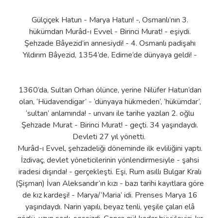
Gülçiçek Hatun - Marya Hatun! -, Osmanlı’nın 3.
hükümdarı Murâd-ı Evvel - Birinci Murat! - eşiydi.
Şehzade Bâyezid’in annesiydi! - 4. Osmanlı padişahı
Yıldırım Bâyezid, 1354’de, Edirne’de dünyaya geldi! -
1360’da, Sultan Orhan ölünce, yerine Nilüfer Hatun’dan
olan, ‘Hüdavendigar’ - ‘dünyaya hükmeden’, ‘hükümdar’,
‘sultan’ anlamında! - unvanı ile tarihe yazılan 2. oğlu
Şehzade Murat - Birinci Murat! - geçti. 34 yaşındaydı.
Devleti 27 yıl yönetti.
Murâd-ı Evvel, şehzadeliği döneminde ilk evliliğini yaptı.
İzdivaç, devlet yöneticilerinin yönlendirmesiyle - şahsi
iradesi dışında! - gerçekleşti. Eşi, Rum asıllı Bulgar Kralı
(Şişman) İvan Aleksandır’ın kızı - bazı tarihi kayıtlara göre
de kız kardeşi! - Marya/‘Maria’ idi. Prenses Marya 16
yaşındaydı. Narin yapılı, beyaz tenli, yeşile çalan elâ