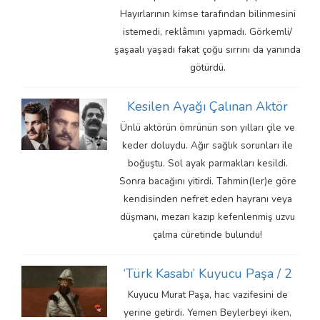
Hayırlarının kimse tarafından bilinmesini
istemedi, reklâmını yapmadı. Görkemli/
şaşaalı yaşadı fakat çoğu sırrını da yanında
götürdü.
Kesilen Ayağı Çalınan Aktör
Ünlü aktörün ömrünün son yılları çile ve
keder doluydu. Ağır sağlık sorunları ile
boğuştu. Sol ayak parmakları kesildi.
Sonra bacağını yitirdi. Tahmin(ler)e göre
kendisinden nefret eden hayranı veya
düşmanı, mezarı kazıp kefenlenmiş uzvu
çalma cüretinde bulundu!
‘Türk Kasabı’ Kuyucu Paşa / 2
Kuyucu Murat Paşa, hac vazifesini de
yerine getirdi. Yemen Beylerbeyi iken,