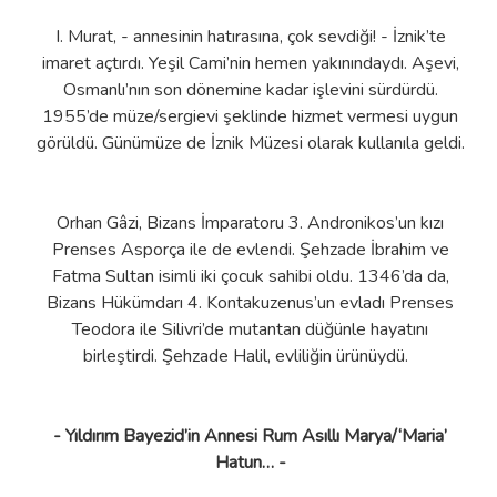
I. Murat, - annesinin hatırasına, çok sevdiği! - İznik’te
imaret açtırdı. Yeşil Cami’nin hemen yakınındaydı. Aşevi,
Osmanlı’nın son dönemine kadar işlevini sürdürdü.
1955’de müze/sergievi şeklinde hizmet vermesi uygun
görüldü. Günümüze de İznik Müzesi olarak kullanıla geldi.
Orhan Gâzi, Bizans İmparatoru 3. Andronikos’un kızı
Prenses Asporça ile de evlendi. Şehzade İbrahim ve
Fatma Sultan isimli iki çocuk sahibi oldu. 1346’da da,
Bizans Hükümdarı 4. Kontakuzenus’un evladı Prenses
Teodora ile Silivri’de mutantan düğünle hayatını
birleştirdi. Şehzade Halil, evliliğin ürünüydü.
- Yıldırım Bayezid’in Annesi Rum Asıllı Marya/‘Maria’
Hatun… -