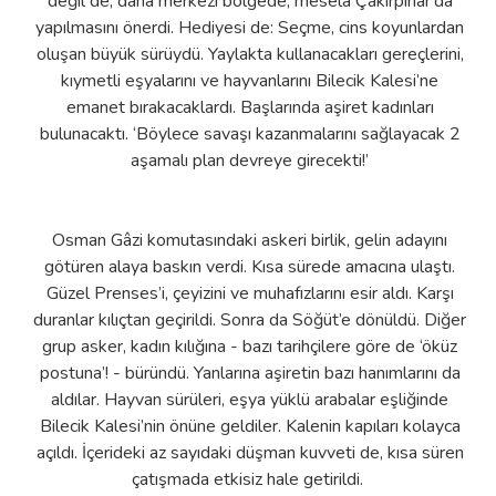
değil de, daha merkezi bölgede, mesela Çakırpınar’da
yapılmasını önerdi. Hediyesi de: Seçme, cins koyunlardan
oluşan büyük sürüydü. Yaylakta kullanacakları gereçlerini,
kıymetli eşyalarını ve hayvanlarını Bilecik Kalesi’ne
emanet bırakacaklardı. Başlarında aşiret kadınları
bulunacaktı. ‘Böylece savaşı kazanmalarını sağlayacak 2
aşamalı plan devreye girecekti!’
Osman Gâzi komutasındaki askeri birlik, gelin adayını
götüren alaya baskın verdi. Kısa sürede amacına ulaştı.
Güzel Prenses’i, çeyizini ve muhafızlarını esir aldı. Karşı
duranlar kılıçtan geçirildi. Sonra da Söğüt’e dönüldü. Diğer
grup asker, kadın kılığına - bazı tarihçilere göre de ‘öküz
postuna’! - büründü. Yanlarına aşiretin bazı hanımlarını da
aldılar. Hayvan sürüleri, eşya yüklü arabalar eşliğinde
Bilecik Kalesi’nin önüne geldiler. Kalenin kapıları kolayca
açıldı. İçerideki az sayıdaki düşman kuvveti de, kısa süren
çatışmada etkisiz hale getirildi.