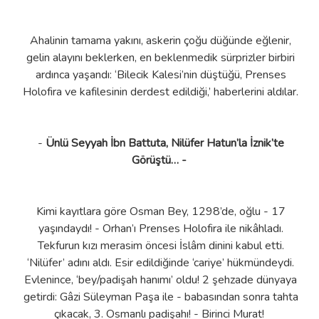
Ahalinin tamama yakını, askerin çoğu düğünde eğlenir,
gelin alayını beklerken, en beklenmedik sürprizler birbiri
ardınca yaşandı: ‘Bilecik Kalesi’nin düştüğü, Prenses
Holofira ve kafilesinin derdest edildiği,’ haberlerini aldılar.
-
Ünlü Seyyah İbn Battuta, Nilüfer Hatun’la İznik’te
Görüştü… -
Kimi kayıtlara göre Osman Bey, 1298’de, oğlu - 17
yaşındaydı! - Orhan’ı Prenses Holofira ile nikâhladı.
Tekfurun kızı merasim öncesi İslâm dinini kabul etti.
‘Nilüfer’ adını aldı. Esir edildiğinde ‘cariye’ hükmündeydi.
Evlenince, ‘bey/padişah hanımı’ oldu! 2 şehzade dünyaya
getirdi: Gâzi Süleyman Paşa ile - babasından sonra tahta
çıkacak, 3. Osmanlı padişahı! - Birinci Murat!