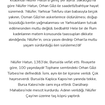
kitabında Nilüfer Hatun’a geniş yer ayırdı. Sakaoğlu’na
göre Nilüfer Hatun, Orhan Gâzi ile saadetli/bahtiyar hayat
süremedi. ‘Nilüfer, Yarhisar Tekfuru olan babasıyla birçok
yakının, Osman Gâzi’nin askerlerince öldürülmesi, doğup
büyüdüğü kentin yağmalanması ve Yarhisarlıların tutsak
edilmesinden mutlu değildi, bedbahtı! Hele bir de Rum
kadınlarının matem konusunda taassupları dikkate
alındığında, Nilüfer’in, onca yasını dindirip Orhan’la mutlu
yaşam sürdürdüğü ileri sürülemez’di!’
Nilüfer Hatun, 1383’de, Bursa’da vefat etti. Rivayete
göre, 100 yaşındaydı! Tophane semtindeki Orhan Gâzi
Türbesi’ne defnedildi. İsmi, aynı ilin bir ilçesine verildi. Çok
hayırseverdi. Bursa’da Kaplıca Kapısı’nın yanında tekke,
Bursa Kalesi’nde cami inşa ettirdi. Darülharp
Mahallesi’nde mescit kurdurdu. Adının verildiği, Nilüfer
Çayı’nın üzerine taş köprü yaptırdı.