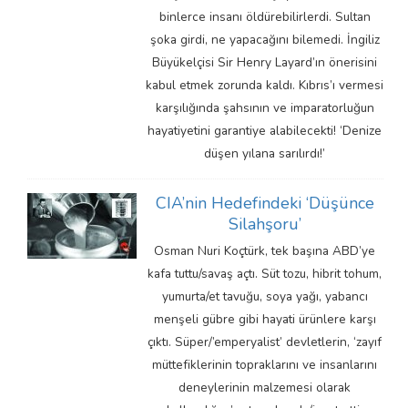
binlerce insanı öldürebilirlerdi. Sultan
şoka girdi, ne yapacağını bilemedi. İngiliz
Büyükelçisi Sir Henry Layard’ın önerisini
kabul etmek zorunda kaldı. Kıbrıs’ı vermesi
karşılığında şahsının ve imparatorluğun
hayatiyetini garantiye alabilecekti! ‘Denize
düşen yılana sarılırdı!’
CIA’nin Hedefindeki ‘Düşünce
Silahşoru’
Osman Nuri Koçtürk, tek başına ABD’ye
kafa tuttu/savaş açtı. Süt tozu, hibrit tohum,
yumurta/et tavuğu, soya yağı, yabancı
menşeli gübre gibi hayati ürünlere karşı
çıktı. Süper/’emperyalist’ devletlerin, ‘zayıf
müttefiklerinin topraklarını ve insanlarını
deneylerinin malzemesi olarak