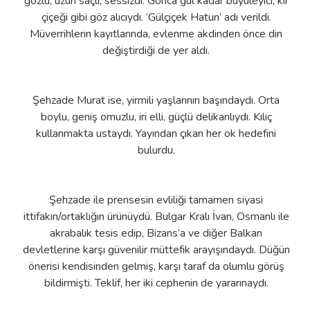
gözlü, uzun saçlı, sessizdi. Gonca gül kadar büyüleyici, kır
çiçeği gibi göz alıcıydı. ‘Gülçiçek Hatun’ adı verildi.
Müverrihlerin kayıtlarında, evlenme akdinden önce din
değiştirdiği de yer aldı.
Şehzade Murat ise, yirmili yaşlarının başındaydı. Orta
boylu, geniş omuzlu, iri elli, güçlü delikanlıydı. Kılıç
kullanmakta ustaydı. Yayından çıkan her ok hedefini
bulurdu.
Şehzade ile prensesin evliliği tamamen siyasi
ittifakın/ortaklığın ürünüydü. Bulgar Kralı İvan, Osmanlı ile
akrabalık tesis edip, Bizans’a ve diğer Balkan
devletlerine karşı güvenilir müttefik arayışındaydı. Düğün
önerisi kendisinden gelmiş, karşı taraf da olumlu görüş
bildirmişti. Teklif, her iki cephenin de yararınaydı.