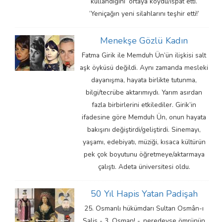
kullandığını’ ortaya koydu/ispat etti.
‘Yeniçağın yeni silahlarını teşhir etti!’
Menekşe Gözlü Kadın
Fatma Girik ile Memduh Ün’ün ilişkisi salt
aşk öyküsü değildi. Aynı zamanda mesleki
dayanışma, hayata birlikte tutunma,
bilgi/tecrübe aktarımıydı. Yarım asırdan
fazla birbirlerini etkilediler. Girik’in
ifadesine göre Memduh Ün, onun hayata
bakışını değiştirdi/geliştirdi. Sinemayı,
yaşamı, edebiyatı, müziği, kısaca kültürün
pek çok boyutunu öğretmeye/aktarmaya
çalıştı. Adeta üniversitesi oldu.
50 Yıl Hapis Yatan Padişah
25. Osmanlı hükümdarı Sultan Osmân-ı
Salis - 3. Osman! -, neredeyse ömrünün