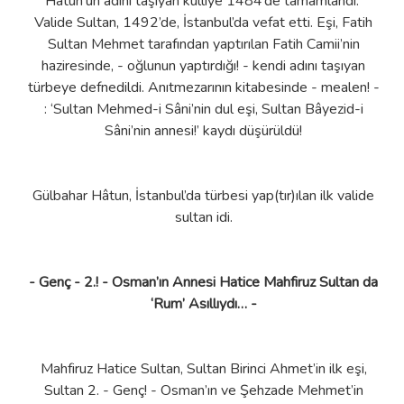
Hâtûn’un adını taşıyan külliye 1484’de tamamlandı.
Valide Sultan, 1492’de, İstanbul’da vefat etti. Eşi, Fatih
Sultan Mehmet tarafından yaptırılan Fatih Camii’nin
haziresinde, - oğlunun yaptırdığı! - kendi adını taşıyan
türbeye defnedildi. Anıtmezarının kitabesinde - mealen! -
: ‘Sultan Mehmed-i Sâni’nin dul eşi, Sultan Bâyezid-i
Sâni’nin annesi!’ kaydı düşürüldü!
Gülbahar Hâtun, İstanbul’da türbesi yap(tır)ılan ilk valide
sultan idi.
- Genç - 2.! - Osman’ın Annesi Hatice Mahfiruz Sultan da
‘Rum’ Asıllıydı… -
Mahfiruz Hatice Sultan, Sultan Birinci Ahmet’in ilk eşi,
Sultan 2. - Genç! - Osman’ın ve Şehzade Mehmet’in