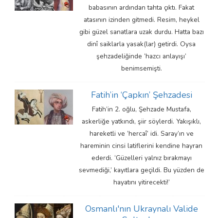
babasının ardından tahta çıktı. Fakat
atasının izinden gitmedi. Resim, heykel
gibi güzel sanatlara uzak durdu. Hatta bazı
dinî saiklarla yasak(lar) getirdi. Oysa
şehzadeliğinde ‘hazcı anlayışı’
benimsemişti.
Fatih’in ‘Çapkın’ Şehzadesi
Fatih’in 2. oğlu, Şehzade Mustafa,
askerliğe yatkındı, şiir söylerdi. Yakışıklı,
hareketli ve ‘hercaî’ idi. Saray’ın ve
hareminin cinsi latiflerini kendine hayran
ederdi. ‘Güzelleri yalnız bırakmayı
sevmediği,’ kayıtlara geçildi. Bu yüzden de
hayatını yitirecekti!’
Osmanlı'nın Ukraynalı Valide