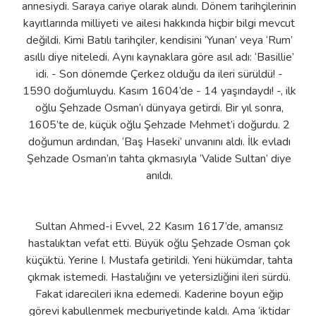
annesiydi. Saraya cariye olarak alındı. Dönem tarihçilerinin
kayıtlarında milliyeti ve ailesi hakkında hiçbir bilgi mevcut
değildi. Kimi Batılı tarihçiler, kendisini ‘Yunan’ veya ‘Rum’
asıllı diye niteledi. Aynı kaynaklara göre asıl adı: ‘Basillie’
idi. - Son dönemde Çerkez olduğu da ileri sürüldü! -
1590 doğumluydu. Kasım 1604’de - 14 yaşındaydı! -, ilk
oğlu Şehzade Osman’ı dünyaya getirdi. Bir yıl sonra,
1605’te de, küçük oğlu Şehzade Mehmet’i doğurdu. 2
doğumun ardından, ‘Baş Haseki’ unvanını aldı. İlk evladı
Şehzade Osman’ın tahta çıkmasıyla ‘Valide Sultan’ diye
anıldı.
Sultan Ahmed-i Evvel, 22 Kasım 1617’de, amansız
hastalıktan vefat etti. Büyük oğlu Şehzade Osman çok
küçüktü. Yerine I. Mustafa getirildi. Yeni hükümdar, tahta
çıkmak istemedi. Hastalığını ve yetersizliğini ileri sürdü.
Fakat idarecileri ikna edemedi. Kaderine boyun eğip
görevi kabullenmek mecburiyetinde kaldı. Ama ‘iktidar