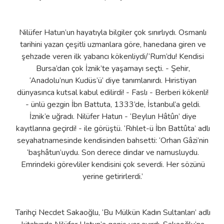
Nilüfer Hatun’un hayatıyla bilgiler çok sınırlıydı. Osmanlı
tarihini yazan çeşitli uzmanlara göre, hanedana giren ve
şehzade veren ilk yabancı kökenliydi/‘Rum’du! Kendisi
Bursa’dan çok İznik’te yaşamayı seçti. - Şehir,
‘Anadolu’nun Kudüs’ü’ diye tanımlanırdı. Hıristiyan
dünyasınca kutsal kabul edilirdi! - Faslı - Berberi kökenli!
- ünlü gezgin İbn Battuta, 1333’de, İstanbul’a geldi.
İznik’e uğradı. Nilüfer Hatun - ‘Beylun Hâtûn’ diye
kayıtlarına geçirdi! - ile görüştü. ‘Rıhlet-ü İbn Battûta’ adlı
seyahatnamesinde kendisinden bahsetti: ‘Orhan Gâzi’nin
‘başhâtun’uydu. Son derece dindar ve namusluydu.
Emrindeki görevliler kendisini çok severdi. Her sözünü
yerine getirirlerdi.’
Tarihçi Necdet Sakaoğlu, ‘Bu Mülkün Kadın Sultanları’ adlı