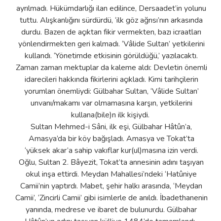
ayrılmadı. Hükümdarlığı ilan edilince, Dersaadet’in yolunu
tuttu. Alışkanlığını sürdürdü, ‘ilk göz ağrısı’nın arkasında
durdu. Bazen de açıktan fikir vermekten, bazı icraatları
yönlendirmekten geri kalmadı. ‘Vâlide Sultan’ yetkilerini
kullandı. ‘Yönetimde etkisinin görüldüğü,’ yazılacaktı.
Zaman zaman mektuplar da kaleme aldı: Devletin önemli
idarecileri hakkında fikirlerini açıkladı. Kimi tarihçilerin
yorumları önemliydi: Gülbahar Sultan, ‘Vâlide Sultan’
unvanı/makamı var olmamasına karşın, yetkilerini
kullana(bile)n ilk kişiydi.
Sultan Mehmed-i Sâni, ilk eşi, Gülbahar Hâtûn’a,
Amasya’da bir köy bağışladı. Amasya ve Tokat’ta
‘yüksek akar’a sahip vakıflar kur(ul)masına izin verdi.
Oğlu, Sultan 2. Bâyezit, Tokat’ta annesinin adını taşıyan
okul inşa ettirdi. Meydan Mahallesi’ndeki ‘Hatûniye
Camii’nin yaptırdı. Mabet, şehir halkı arasında, ‘Meydan
Camii’, ‘Zincirli Camii’ gibi isimlerle de anıldı. İbadethanenin
yanında, medrese ve ibaret de bulunurdu. Gülbahar