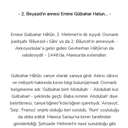
- 2. Beyazıd’ın annesi Emine Gülbahar Hatun… -
Emine Gülbahar Hâtûn, 2. Mehmet’in ilk eşiydi. Osmanlı
padişahı ‘Bâyezid-ı Sâni’ ya da 2. Bâyezit’ın annesiydi. -
Akkoyunlular’a gelin giden Gevherhan Hâtûn’un da
validesiydi! - 1446’da, Manisa’da evlendiler.
Gülbahar Hâtûn, cariye olarak saraya girdi. Ailesi, ülkesi
ve milliyeti hakkında kesin bilgi bulun(a)madı. Osmanlı
belgelerine adı: ‘Gülbahar bint Abdullah’ - ‘Abdullah kızı
Gülbahar! - şeklinde geçti. Baba isminin ‘Abdullah’ diye
belirtilmesi, ‘cariye’liğinin/‘köle’liğinin işaretiydi. ‘Arnavut’,
‘Sırp’, ‘Fransız’ orijinli olduğu ileri sürüldü. ‘Rum’ soyluluğu
da iddia edildi. Manisa Sarayı’na kimin tarafından
gönderildiği, Şehzade Mehmet’e nasıl sunulduğu gibi