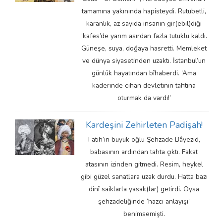
tamamına yakınında hapisteydi. Rutubetli,
karanlık, az sayıda insanın gir(ebil)diği
‘kafes’de yarım asırdan fazla tutuklu kaldı.
Güneşe, suya, doğaya hasretti. Memleket
ve dünya siyasetinden uzaktı. İstanbul’un
günlük hayatından bîhaberdi. ‘Ama
kaderinde cihan devletinin tahtına
oturmak da vardı!’
Kardeşini Zehirleten Padişah!
Fatih’in büyük oğlu Şehzade Bâyezid,
babasının ardından tahta çıktı. Fakat
atasının izinden gitmedi. Resim, heykel
gibi güzel sanatlara uzak durdu. Hatta bazı
dinî saiklarla yasak(lar) getirdi. Oysa
şehzadeliğinde ‘hazcı anlayışı’
benimsemişti.