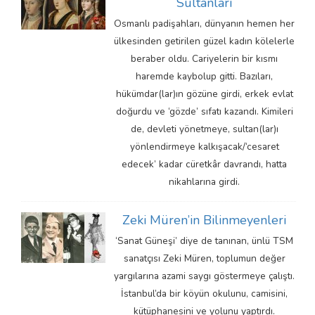
Sultanları
Osmanlı padişahları, dünyanın hemen her
ülkesinden getirilen güzel kadın kölelerle
beraber oldu. Cariyelerin bir kısmı
haremde kaybolup gitti. Bazıları,
hükümdar(lar)ın gözüne girdi, erkek evlat
doğurdu ve ‘gözde’ sıfatı kazandı. Kimileri
de, devleti yönetmeye, sultan(lar)ı
yönlendirmeye kalkışacak/‘cesaret
edecek’ kadar cüretkâr davrandı, hatta
nikahlarına girdi.
Zeki Müren’in Bilinmeyenleri
‘Sanat Güneşi’ diye de tanınan, ünlü TSM
sanatçısı Zeki Müren, toplumun değer
yargılarına azami saygı göstermeye çalıştı.
İstanbul’da bir köyün okulunu, camisini,
kütüphanesini ve yolunu yaptırdı.