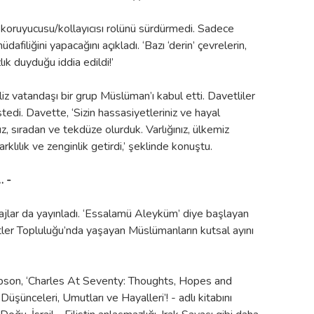
n koruyucusu/kollayıcısı rolünü sürdürmedi. Sadece
üdafiliğini yapacağını açıkladı. ‘Bazı ‘derin’ çevrelerin,
lık duyduğu iddia edildi!’
z vatandaşı bir grup Müslüman’ı kabul etti. Davetliler
stedi. Davette, ‘Sizin hassasiyetleriniz ve hayal
, sıradan ve tekdüze olurduk. Varlığınız, ülkemiz
klılık ve zenginlik getirdi,’ şeklinde konuştu.
… -
jlar da yayınladı. ‘Essalamü Aleyküm’ diye başlayan
lletler Topluluğu’nda yaşayan Müslümanların kutsal ayını
bson, ‘Charles At Seventy: Thoughts, Hopes and
üşünceleri, Umutları ve Hayalleri’! - adlı kitabını