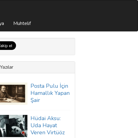
ya
Muhtelif
Yazılar
Posta Pulu İçin
Hamallık Yapan
Şair
Hüdai Aksu:
Uda Hayat
Veren Virtüöz