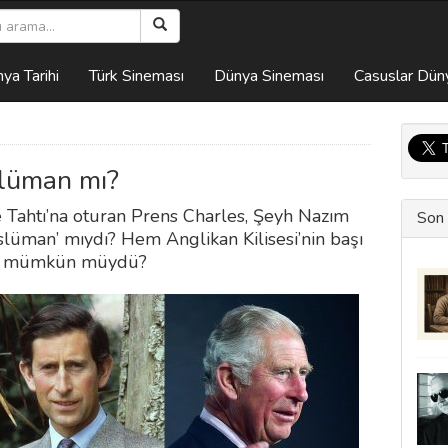
ya Tarihi
Türk Sineması
Dünya Sineması
Casuslar Dün
slüman mı?
ere Tahtı’na oturan Prens Charles, Şeyh Nazım
Son 
Müslüman’ mıydı? Hem Anglikan Kilisesi’nin başı
et mümkün müydü?