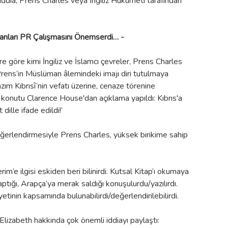
 iddia, Prens Charles veya İngiliz Hükümeti tarafından
manları PR Çalışmasını Önemserdi… -
e göre kimi İngiliz ve İslamcı çevreler, Prens Charles
 Prens’in Müslüman âlemindeki imajı diri tutulmaya
Nazım Kıbrısî’nin vefatı üzerine, cenaze törenine
 konutu Clarence House'dan açıklama yapıldı: Kıbrıs'a
ille ifade edildi!’
değerlendirmesiyle Prens Charles, yüksek birikime sahip
rim’e ilgisi eskiden beri bilinirdi. Kutsal Kitap’ı okumaya
tığı, Arapça’ya merak saldığı konuşulurdu/yazılırdı.
etinin kapsamında bulunabilirdi/değerlendirilebilirdi.
Elizabeth hakkında çok önemli iddiayı paylaştı: