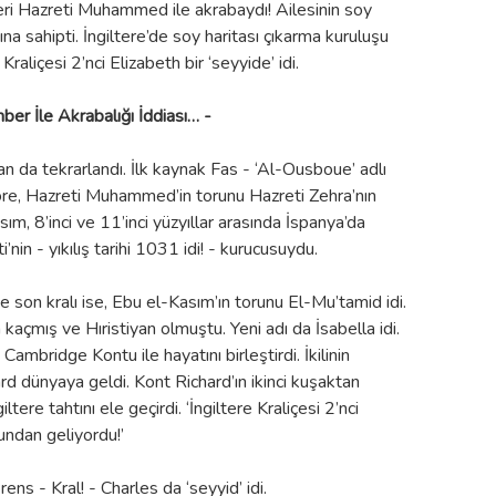
eri Hazreti Muhammed ile akrabaydı! Ailesinin soy
a sahipti. İngiltere’de soy haritası çıkarma kuruluşu
raliçesi 2’nci Elizabeth bir ‘seyyide’ idi.
er İle Akrabalığı İddiası… -
dan da tekrarlandı. İlk kaynak Fas - ‘Al-Ousboue’ adlı
re, Hazreti Muhammed’in torunu Hazreti Zehra’nın
m, 8’inci ve 11’inci yüzyıllar arasında İspanya’da
n - yıkılış tarihi 1031 idi! - kurucusuydu.
 son kralı ise, Ebu el-Kasım’ın torunu El-Mu’tamid idi.
 kaçmış ve Hıristiyan olmuştu. Yeni adı da İsabella idi.
Cambridge Kontu ile hayatını birleştirdi. İkilinin
d dünyaya geldi. Kont Richard’ın ikinci kuşaktan
ere tahtını ele geçirdi. ‘İngiltere Kraliçesi 2’nci
undan geliyordu!’
rens - Kral! - Charles da ‘seyyid’ idi.