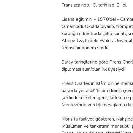
Fransızca notu ‘C’, tarih ise ‘B’ idi.
Lisans eğitimini - 1970’de! - Camb
tamamladı. Okulda piyano, trompet v
kurduğu orkestrada çello sanatçısı o
Aberystwyth'deki Wales University C
tedrisi bir dönem sürdü.
Saray tarihçilerine göre Prens Charl
diploması alan/olan’ ilk üyesiydi!
Prens Charles’ın İslâm dinine mensubiy
basında yer aldı!’ ‘İslâm dininin çe
şeklindeki fikirleri geniş kitlelerce
Merkezi’nde verdiği mesajlarda da b
Kıbrıs’ta faaliyet gösteren, Nakşiben
Müslüman ve tarikatının mensubu’ şe