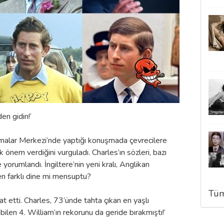
en gidin!’
şmalar Merkezi’nde yaptığı konuşmada çevrecilere
 önem verdiğini vurguladı. Charles’ın sözleri, bazı
yorumlandı. İngiltere’nin yeni kralı, Anglikan
ten farklı dine mi mensuptu?
Tüm
 etti. Charles, 73’ünde tahta çıkan en yaşlı
ilen 4. William’ın rekorunu da geride bırakmıştı!’