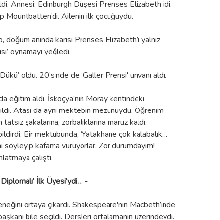
i. Annesi: Edinburgh Düşesi Prenses Elizabeth idi.
p Mountbatten’di. Ailenin ilk çocuğuydu.
ip, doğum anında karısı Prenses Elizabeth’i yalnız
nisi’ oynamayı yeğledi.
ükü’ oldu. 20’sinde de ‘Galler Prensi' unvanı aldı.
da eğitim aldı. İskoçya’nın Moray kentindeki
ildi. Atası da aynı mektebin mezunuydu. Öğrenim
in tatsız şakalarına, zorbalıklarına maruz kaldı.
bildirdi. Bir mektubunda, ‘Yatakhane çok kalabalık…
ı söyleyip kafama vuruyorlar. Zor durumdayım!
latmaya çalıştı.
s Diplomalı’ İlk Üyesi’ydi… -
eteneğini ortaya çıkardı. Shakespeare'nin Macbeth’inde
başkanı bile seçildi. Dersleri ortalamanın üzerindeydi.