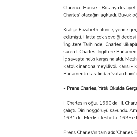
Clarence House - Britanya kraliyet i
Charles’ olacağını açıkladı. Büyük oğ
Kraliçe Elizabeth ölünce, yerine ge
edilmişti. Hatta çok sevdiği dedesi 
‘İngiltere Tarihi’nde, ‘Charles’ lâk
süren I. Charles, İngiltere Parlament
İç savaşta halkı karşısına aldı. Mez
Katolik inancına meyilliydi. Karısı -
Parlamento tarafından ‘vatan haini’ 
- Prens Charles, Yatılı Okulda Gerç
I. Charles’ın oğlu, 1660’da, ‘II. Cha
çalıştı. Dini hoşgörüyü savundu. A
1681’de, Meclis’i feshetti. 1685’e 
Prens Charles’ın tam adı: ‘Charles