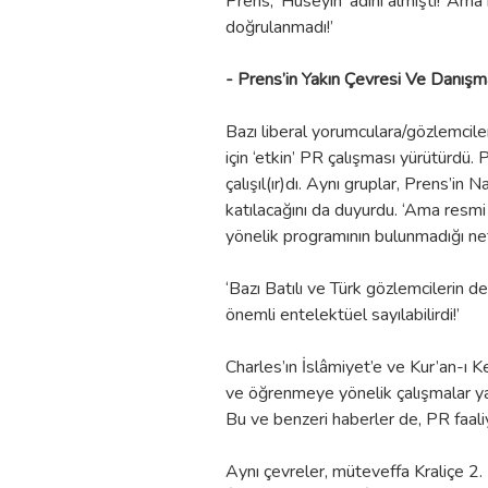
Prens, ‘Hüseyin’ adını almıştı! ‘Ama
doğrulanmadı!’
- Prens’in Yakın Çevresi Ve Danış
Bazı liberal yorumculara/gözlemciler
için ‘etkin’ PR çalışması yürütürdü.
çalışıl(ır)dı. Aynı gruplar, Prens’in 
katılacağını da duyurdu. ‘Ama resmi
yönelik programının bulunmadığı net d
‘Bazı Batılı ve Türk gözlemcilerin 
önemli entelektüel sayılabilirdi!’
Charles’ın İslâmiyet’e ve Kur’an-ı Ke
ve öğrenmeye yönelik çalışmalar yap
Bu ve benzeri haberler de, PR faaliy
Aynı çevreler, müteveffa Kraliçe 2. 