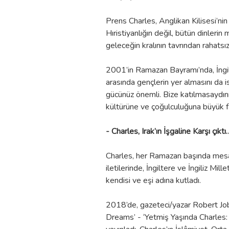
Prens Charles, Anglikan Kilisesi’ni
Hıristiyanlığın değil, bütün dinlerin m
geleceğin kralının tavrından rahatsız
2001’in Ramazan Bayramı’nda, İngili
arasında gençlerin yer almasını da i
gücünüz önemli. Bize katılmasaydınız
kültürüne ve çoğulculuğuna büyük far
- Charles, Irak’ın İşgaline Karşı çıktı
Charles, her Ramazan başında mesa
iletilerinde, İngiltere ve İngiliz Mi
kendisi ve eşi adına kutladı.
2018’de, gazeteci/yazar Robert Jo
Dreams’ - ‘Yetmiş Yaşında Charles: D