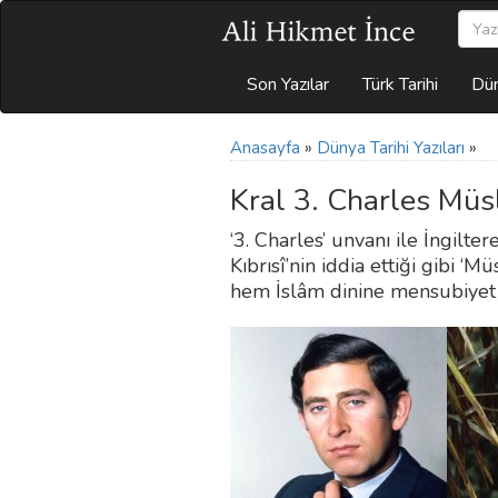
Son Yazılar
Türk Tarihi
Dün
Anasayfa
»
Dünya Tarihi Yazıları
»
Kral 3. Charles Mü
‘3. Charles’ unvanı ile İngilt
Kıbrısî’nin iddia ettiği gibi ‘
hem İslâm dinine mensubiy