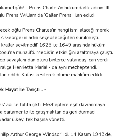
kametgâhı! - Prens Charles’ın hükümdarlık adının ‘III.
lu Prens William da ‘Galler Prensi’ ilan edildi.
çecek oğlu Prens Charles’ın hangi ismi alacağı merak
7. George’un adını seçebileceği ileri sürülmüştü.
aplı krallar sevilmedi!’ 1625 ile 1649 arasında hüküm
osu’na muhalifti. Meclis’in etkinliğini azaltmaya çalıştı.
hep savaşlarından ötürü binlerce vatandaşı can verdi.
 Kraliçe Henrietta Maria! - da aynı mezheptendi.
ilan edildi. Kafası kesilerek ölüme mahkûm edildi.
ek Hayat İle Tanıştı… -
rles’ adı ile tahta çıktı. Mezheplere eşit davranmaya
ma parlamento ile çatışmaktan da geri durmadı.
kadar ülkeyi tek başına yönetti.
 Philip Arthur George Windsor’ idi. 14 Kasım 1948’de,