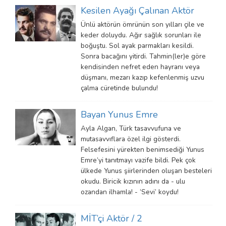
Kesilen Ayağı Çalınan Aktör
Ünlü aktörün ömrünün son yılları çile ve
keder doluydu. Ağır sağlık sorunları ile
boğuştu. Sol ayak parmakları kesildi.
Sonra bacağını yitirdi. Tahmin(ler)e göre
kendisinden nefret eden hayranı veya
düşmanı, mezarı kazıp kefenlenmiş uzvu
çalma cüretinde bulundu!
Bayan Yunus Emre
Ayla Algan, Türk tasavvufuna ve
mutasavvıflara özel ilgi gösterdi.
Felsefesini yürekten benimsediği Yunus
Emre’yi tanıtmayı vazife bildi. Pek çok
ülkede Yunus şiirlerinden oluşan besteleri
okudu. Biricik kızının adını da - ulu
ozandan ilhamla! - ‘Sevi’ koydu!
MİT’çi Aktör / 2