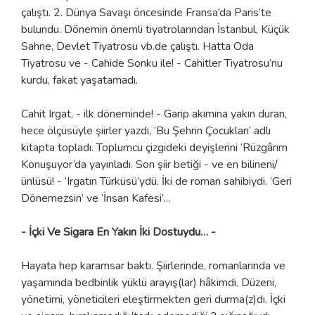
çalıştı. 2. Dünya Savaşı öncesinde Fransa’da Paris’te
bulundu. Dönemin önemli tiyatrolarından İstanbul, Küçük
Sahne, Devlet Tiyatrosu vb.de çalıştı. Hatta Oda
Tiyatrosu ve - Cahide Sonku ile! - Cahitler Tiyatrosu’nu
kurdu, fakat yaşatamadı.
Cahit Irgat, - ilk döneminde! - Garip akımına yakın duran,
hece ölçüsüyle şiirler yazdı, ‘Bu Şehrin Çocukları’ adlı
kitapta topladı. Toplumcu çizgideki deyişlerini ‘Rüzgârım
Konuşuyor’da yayınladı. Son şiir betiği - ve en bilineni/
ünlüsü! - ‘Irgatın Türküsü’ydü. İki de roman sahibiydi. ‘Geri
Dönemezsin’ ve ‘İnsan Kafesi’…
- İçki Ve Sigara En Yakın İki Dostuydu… -
Hayata hep karamsar baktı. Şiirlerinde, romanlarında ve
yaşamında bedbinlik yüklü arayış(lar) hâkimdi. Düzeni,
yönetimi, yöneticileri eleştirmekten geri durma(z)dı. İçki