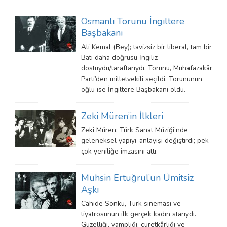
Osmanlı Torunu İngiltere
Başbakanı
Ali Kemal (Bey); tavizsiz bir liberal, tam bir
Batı daha doğrusu İngiliz
dostuydu/taraftarıydı. Torunu, Muhafazakâr
Parti’den milletvekili seçildi. Torununun
oğlu ise İngiltere Başbakanı oldu.
Zeki Müren’in İlkleri
Zeki Müren; Türk Sanat Müziği’nde
geleneksel yapıyı-anlayışı değiştirdi; pek
çok yeniliğe imzasını attı.
Muhsin Ertuğrul’un Ümitsiz
Aşkı
Cahide Sonku, Türk sineması ve
tiyatrosunun ilk gerçek kadın starıydı.
Güzelliği, vamplığı, cüretkârlığı ve