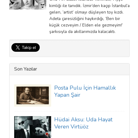
kimliği ile tanıdık. İzmir’den kaçıp İstanbul’a
gelen, ‘artist’ olmayı düşleyen toy kızdı.
Adeta çaresizliğini haykırdığı, ‘Ben bir
küçük cezveyim / Elden ele gezmeyim!’
şarkısıyla da akıllarımızda kalacaktı.
Son Yazılar
Posta Pulu İçin Hamallık
Yapan Şair
Hüdai Aksu: Uda Hayat
Veren Virtüöz