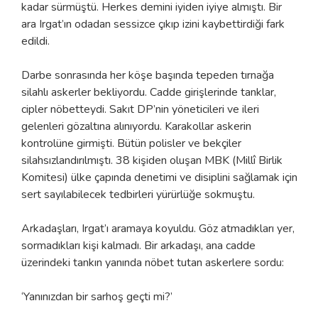
kadar sürmüştü. Herkes demini iyiden iyiye almıştı. Bir
ara Irgat’ın odadan sessizce çıkıp izini kaybettirdiği fark
edildi.
Darbe sonrasında her köşe başında tepeden tırnağa
silahlı askerler bekliyordu. Cadde girişlerinde tanklar,
cipler nöbetteydi. Sakıt DP’nin yöneticileri ve ileri
gelenleri gözaltına alınıyordu. Karakollar askerin
kontrolüne girmişti. Bütün polisler ve bekçiler
silahsızlandırılmıştı. 38 kişiden oluşan MBK (Millî Birlik
Komitesi) ülke çapında denetimi ve disiplini sağlamak için
sert sayılabilecek tedbirleri yürürlüğe sokmuştu.
Arkadaşları, Irgat’ı aramaya koyuldu. Göz atmadıkları yer,
sormadıkları kişi kalmadı. Bir arkadaşı, ana cadde
üzerindeki tankın yanında nöbet tutan askerlere sordu:
‘Yanınızdan bir sarhoş geçti mi?’