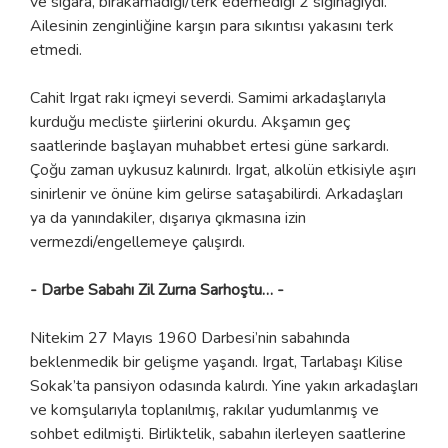
ve sigara, bırakamadığı/terk edemediği 2 sığınağıydı.
Ailesinin zenginliğine karşın para sıkıntısı yakasını terk
etmedi.
Cahit Irgat rakı içmeyi severdi. Samimi arkadaşlarıyla
kurduğu mecliste şiirlerini okurdu. Akşamın geç
saatlerinde başlayan muhabbet ertesi güne sarkardı.
Çoğu zaman uykusuz kalınırdı. Irgat, alkolün etkisiyle aşırı
sinirlenir ve önüne kim gelirse sataşabilirdi. Arkadaşları
ya da yanındakiler, dışarıya çıkmasına izin
vermezdi/engellemeye çalışırdı.
- Darbe Sabahı Zil Zurna Sarhoştu… -
Nitekim 27 Mayıs 1960 Darbesi’nin sabahında
beklenmedik bir gelişme yaşandı. Irgat, Tarlabaşı Kilise
Sokak’ta pansiyon odasında kalırdı. Yine yakın arkadaşları
ve komşularıyla toplanılmış, rakılar yudumlanmış ve
sohbet edilmişti. Birliktelik, sabahın ilerleyen saatlerine