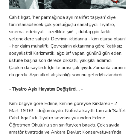
Cahit Irgat, ‘her parmağında ayrı marifet taşıyan’ diye
tanımlanabilecek çok yönlü/güçlü sanatçıydı. Tiyatro,
sinema, edebiyat - özellikle şiir! -, dublaj gibi farklı
yeteneklere sahipti. Devrinin iktidarına - kim olursa olsun!
- her daim muhalifti. Çevresinin aktarımına göre ‘katıksız
sosyalist’ti! Karizmatik, ağzı laf yapan, gününü gün eden,
üstüne başına son derece dikkatli, yakışıklı adamdı.
Çapkın da sayılırdı. İçki ile arası çok iyiydi. Zamanla zararını
da gördü. Aşırı alkol alışkanlığı sonunu getirdi/hızlandırdı.
- Tiyatro Aşkı Hayatını Değiştirdi… -
Kimi bilgiye göre Edirne, kimine göreyse Kırklareli - 2
Mart 1916! - doğumluydu. Nüfusta kayıtlı tam adı ‘Saffet
Cahit Irgat’ idi. Tiyatro sevdası yüzünden Edirne
Öğretmen Okulu’nu son sınıftayken bıraktı. Çok sayıda
amatör tiyatroda ve Ankara Devlet Konservatuvarı’nda