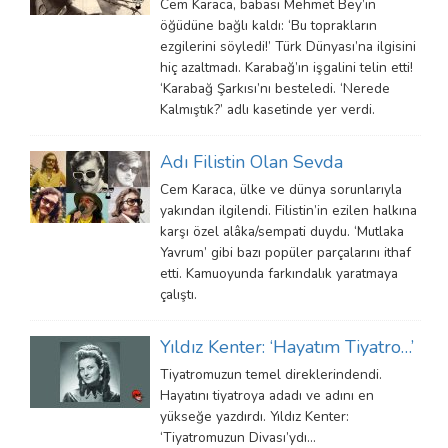
Cem Karaca, babası Mehmet Bey’in
öğüdüne bağlı kaldı: ‘Bu toprakların
ezgilerini söyledi!’ Türk Dünyası’na ilgisini
hiç azaltmadı. Karabağ’ın işgalini telin etti!
‘Karabağ Şarkısı’nı besteledi. ‘Nerede
Kalmıştık?’ adlı kasetinde yer verdi.
Adı Filistin Olan Sevda
Cem Karaca, ülke ve dünya sorunlarıyla
yakından ilgilendi. Filistin’in ezilen halkına
karşı özel alâka/sempati duydu. ‘Mutlaka
Yavrum’ gibi bazı popüler parçalarını ithaf
etti. Kamuoyunda farkındalık yaratmaya
çalıştı.
Yıldız Kenter: ‘Hayatım Tiyatro…’
Tiyatromuzun temel direklerindendi.
Hayatını tiyatroya adadı ve adını en
yükseğe yazdırdı. Yıldız Kenter:
‘Tiyatromuzun Divası’ydı…