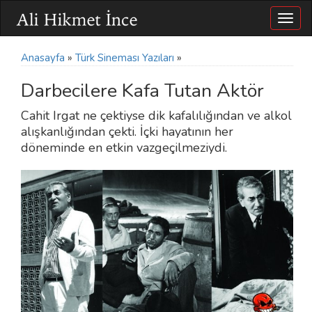
Togg
navig
Anasayfa
»
Türk Sineması Yazıları
»
Darbecilere Kafa Tutan Aktör
Cahit Irgat ne çektiyse dik kafalılığından ve alkol
alışkanlığından çekti. İçki hayatının her
döneminde en etkin vazgeçilmeziydi.