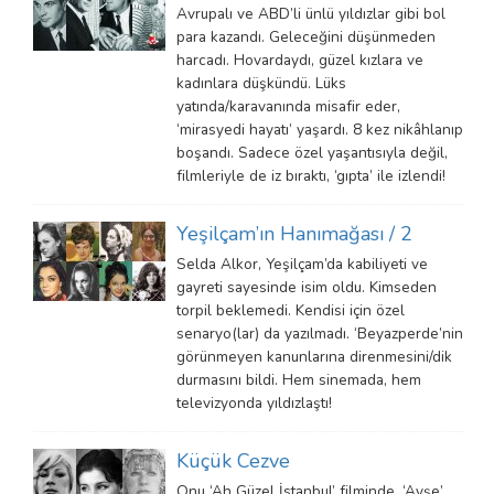
Avrupalı ve ABD’li ünlü yıldızlar gibi bol
para kazandı. Geleceğini düşünmeden
harcadı. Hovardaydı, güzel kızlara ve
kadınlara düşkündü. Lüks
yatında/karavanında misafir eder,
‘mirasyedi hayatı’ yaşardı. 8 kez nikâhlanıp
boşandı. Sadece özel yaşantısıyla değil,
filmleriyle de iz bıraktı, ‘gıpta’ ile izlendi!
Yeşilçam’ın Hanımağası / 2
Selda Alkor, Yeşilçam’da kabiliyeti ve
gayreti sayesinde isim oldu. Kimseden
torpil beklemedi. Kendisi için özel
senaryo(lar) da yazılmadı. ‘Beyazperde’nin
görünmeyen kanunlarına direnmesini/dik
durmasını bildi. Hem sinemada, hem
televizyonda yıldızlaştı!
Küçük Cezve
Onu ‘Ah Güzel İstanbul’ filminde, ‘Ayşe’