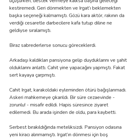
uçuşurken, destek vermeye kalksa başına geleceği
kestiremedi. Geri dönmekten ve Irgat’ı beklemekten
başka seçeneği kalmamıştı. Gözü kara aktör, rakının da
verdiği cesaretle darbecilere kafa tutup diline ne
geldiyse sıralamıştı.
Biraz sabrederlerse sonucu göreceklerdi.
Arkadaşı kaldıkları pansiyona gelip duyduklarını ve şahit
olduklarını anlattı. Cahit yine yapacağını yapmıştı. Fakat
sert kayaya çarpmıştı.
Cahit Irgat, karakoldaki eyleminden ötürü bağışlanmadı.
Askeri mahkemeye çıkarıldı. Bir süre cezaevinde -
zorunlu! - misafir edildi. Hapis süresince ziyaret
edilemedi. Bu arada işinden de oldu, para kaybetti.
Serbest bırakıldığında meteliksizdi. Pansiyon odasına
yeni kiracı alınmamıştı. Irgat’ın dönmesi için boş