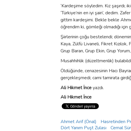
‘Kardeşime söyledim. Kız şaşırdı; ikis
‘Türkiye’nin en iyi şairi’, dedim. Za
gittim kardeşimi. Bekle bekle Ahme
öğrendim ki, gömleği olmadığı için
Şiirlerinin çoğu bestelendi; dönemin
Kaya, Zülfü Livaneli, Fikret Kızılo
Grup Baran, Grup Ekin, Grup Yorum, 
Musahhihlik (düzeltmenlik) bulabild
Öldüğünde, cenazesinin Hacı Bayram 
gerçekleşmedi; cami tamirata girdiğ
Ali Hikmet İnce
yazdı.
Ali Hikmet İnce
Ahmet Arif (Önal)
Hasretinden Pr
Dört Yanım Puşt Zulası
Cemal Sü