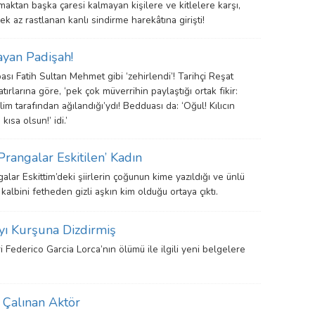
rmaktan başka çaresi kalmayan kişilere ve kitlelere karşı,
ek az rastlanan kanlı sindirme harekâtına girişti!
ayan Padişah!
ası Fatih Sultan Mehmet gibi ‘zehirlendi’! Tarihçi Reşat
ırlarına göre, ‘pek çok müverrihin paylaştığı ortak fikir:
m tarafından ağılandığı’ydı! Bedduası da: ‘Oğul! Kılıcın
ısa olsun!’ idi.’
Prangalar Eskitilen’ Kadın
lar Eskittim’deki şiirlerin çoğunun kime yazıldığı ve ünlü
 kalbini fetheden gizli aşkın kim olduğu ortaya çıktı.
’yı Kurşuna Dizdirmiş
i Federico Garcia Lorca’nın ölümü ile ilgili yeni belgelere
 Çalınan Aktör