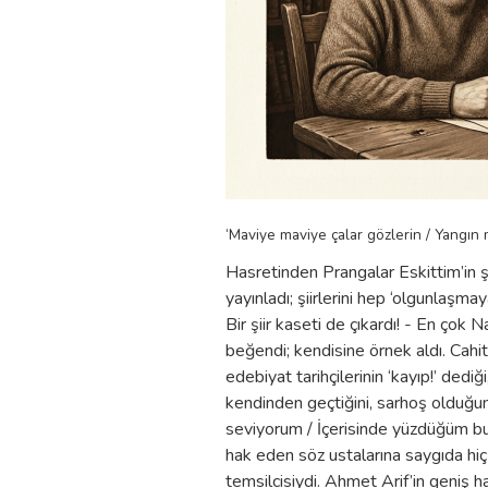
‘Maviye maviye çalar gözlerin / Yangın 
Hasretinden Prangalar Eskittim’in 
yayınladı; şiirlerini hep ‘olgunlaşmay
Bir şiir kaseti de çıkardı! - En çok
beğendi; kendisine örnek aldı. Cahit 
edebiyat tarihçilerinin ‘kayıp!’ dedi
kendinden geçtiğini, sarhoş olduğunu t
seviyorum / İçerisinde yüzdüğüm bu 
hak eden söz ustalarına saygıda hi
temsilcisiydi. Ahmet Arif’in geniş h