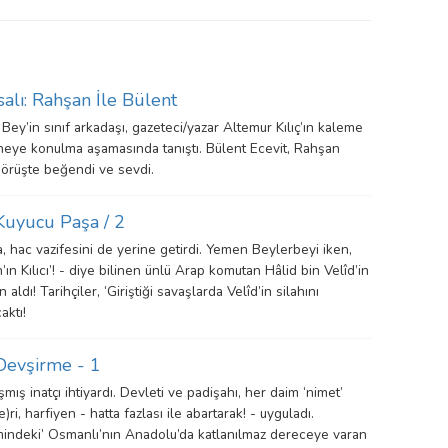
alı: Rahşan İle Bülent
t Bey’in sınıf arkadaşı, gazeteci/yazar Altemur Kılıç’ın kaleme
hneye konulma aşamasında tanıştı. Bülent Ecevit, Rahşan
k görüşte beğendi ve sevdi.
 Kuyucu Paşa / 2
, hac vazifesini de yerine getirdi. Yemen Beylerbeyi iken,
h’ın Kılıcı’! - diye bilinen ünlü Arap komutan Hâlid bin Velîd’in
 aldı! Tarihçiler, ‘Giriştiği savaşlarda Velîd’in silahını
aktı!
 Devşirme - 1
mış inatçı ihtiyardı. Devleti ve padişahı, her daim ‘nimet’
e)ri, harfiyen - hatta fazlası ile abartarak! - uyguladı.
indeki’ Osmanlı’nın Anadolu’da katlanılmaz dereceye varan