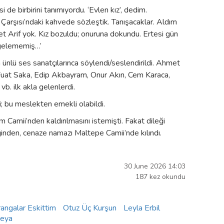
i de birbirini tanımıyordu. ‘Evlen kız’, dedim.
fer Çarşısı’ndaki kahvede sözleştik. Tanışacaklar. Aldım
t Arif yok. Kız bozuldu; onuruna dokundu. Ertesi gün
 gelememiş…’
 ünlü ses sanatçılarınca söylendi/seslendirildi. Ahmet
k, Fuat Saka, Edip Akbayram, Onur Akın, Cem Karaca,
vb. ilk akla gelenlerdi.
i; bu meslekten emekli olabildi.
Camii’nden kaldırılmasını istemişti. Fakat dileği
inden, cenaze namazı Maltepe Camii’nde kılındı.
30 June 2026 14:03
187 kez okundu
angalar Eskittim
Otuz Üç Kurşun
Leyla Erbil
reya