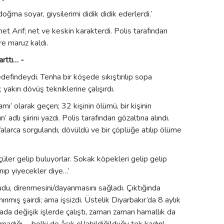
ma soyar, giysilerimi didik didik ederlerdi.’
et Arif; net ve keskin karakterdi. Polis tarafından
ere maruz kaldı.
arttı… -
edefindeydi. Tenha bir köşede sıkıştırılıp sopa
yakın dövüş tekniklerine çalışırdı.
amı’ olarak geçen; 32 kişinin ölümü, bir kişinin
adlı şiirini yazdı. Polis tarafından gözaltına alındı.
falarca sorgulandı, dövüldü ve bir çöplüğe atılıp ölüme
ler gelip buluyorlar. Sokak köpekleri gelip gelip
nıp yiyecekler diye…’
du, direnmesini/dayanmasını sağladı. Çıktığında
ınmış şairdi; ama işsizdi. Üstelik Diyarbakır’da 8 aylık
ada değişik işlerde çalıştı, zaman zaman hamallık da