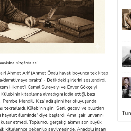
mavisine rüzgârda asi…’
şairi Ahmet Arif (Ahmet Önal) hayatı boyunca tek kitap
a/damıtılmaya bıraktı’. - Betikdeki şiirlerini seslendirdi.
 Nazım Hikmet’i, Cemal Süreya’yı ve Enver Gökçe’yi
Külebi’nin kitaplarına almadığını iddia ettiği, bazı
ği, ‘Pembe Mendilli Kıza’ adlı şiirini her okuyuşunda
ekrarlardı. Külebi’nin şiiri, ‘Seni, geceyi ve bulutları
Tüm
hayalet âleminde,’ diye başlardı. Ama ‘şair’ unvanını
ç kusur etmedi. Toplumcu gerçekçi akımın son büyük
alk kitlelerince beğenilip sevilmesinde, Anadolu insanı