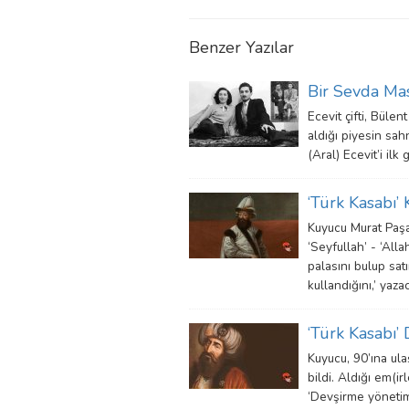
Benzer Yazılar
Bir Sevda Mas
Ecevit çifti, Bülen
aldığı piyesin sa
(Aral) Ecevit’i il
‘Türk Kasabı’
Kuyucu Murat Paşa
‘Seyfullah’ - ‘Alla
palasını bulup satın
kullandığını,’ yazac
‘Türk Kasabı’
Kuyucu, 90’ına ulaş
bildi. Aldığı em(irl
‘Devşirme yönetim