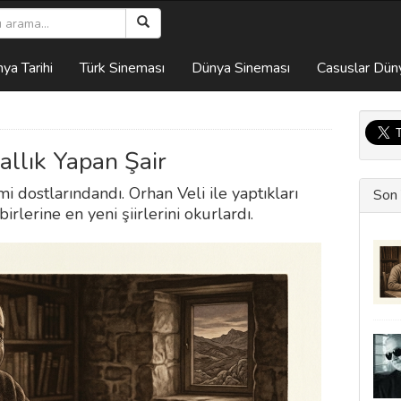
ya Tarihi
Türk Sineması
Dünya Sineması
Casuslar Dün
allık Yapan Şair
i dostlarındandı. Orhan Veli ile yaptıkları
Son 
irlerine en yeni şiirlerini okurlardı.