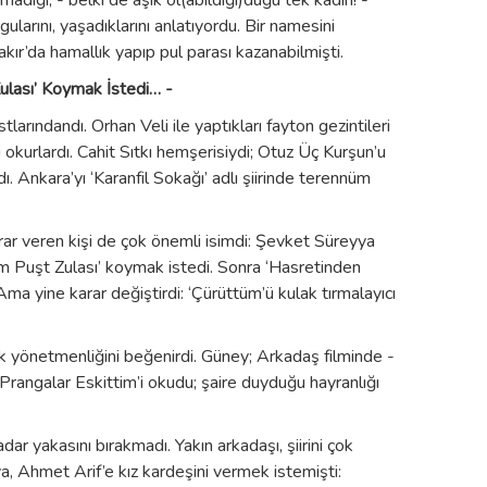
adığı, - belki de âşık ol(abildiği)duğu tek kadın! -
ularını, yaşadıklarını anlatıyordu. Bir namesini
ır’da hamallık yapıp pul parası kazanabilmişti.
Zulası’ Koymak İstedi… -
larındandı. Orhan Veli ile yaptıkları fayton gezintileri
ni okurlardı. Cahit Sıtkı hemşerisiydi; Otuz Üç Kurşun’u
ı. Ankara’yı ‘Karanfil Sokağı’ adlı şiirinde terennüm
karar veren kişi de çok önemli isimdi: Şevket Süreyya
ım Puşt Zulası’ koymak istedi. Sonra ‘Hasretinden
Ama yine karar değiştirdi: ‘Çürüttüm’ü kulak tırmalayıcı
 yönetmenliğini beğenirdi. Güney; Arkadaş filminde -
Prangalar Eskittim’i okudu; şaire duyduğu hayranlığı
ar yakasını bırakmadı. Yakın arkadaşı, şiirini çok
, Ahmet Arif’e kız kardeşini vermek istemişti: