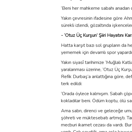
‘Beni her mahkeme sabahı anadan doğ
Yakın çevresinin ifadesine göre Ahm
sürekli izlendi, gözaltında işkencel
- ‘Otuz Üç Kurşun’ Şiiri Hayatını Kar
Hatta karşıt bazı sol grupların da h
yememek için devamlı spor yapardı; 
Yakın siyasî tarihimize ‘Muğlalı Katli
yaralanması üzerine, ‘Otuz Üç Kurşun’ 
Refik Durbaş’a anlattığına göre, de
terk edildi:
‘Orada öylece kalmışım. Sabah çöpçü
kokladılar beni. Ödüm koptu, ölü sa
Ama sabrı, direnci ve geleceğe umu
şöhreti ve müktesebatı artmıştı. Tan
mecburi ikamet cezası da vardı. Bur