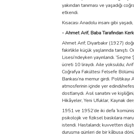
yakından tanıması ve yaşadığı coğr
etkendi.
Kısacası Anadolu insanı gibi yaşadı, 
- Ahmet Arif, Baba Tarafından Kerk
Ahmet Arif; Diyarbakır (1927) doğu
fakirlikle küçük yaşlarında tanıştı. O
Lisesi’ndeyken yayınlandı. ‘Seçme Şii
ücreti 10 liraydı. Aile yoksuldu; Ar
Coğrafya Fakültesi Felsefe Bölümü’ne
Bankası’na memur girdi. Politikayı 
atmosferinin içinde yer edindi/nefes 
dostlarıydı. Asıl sanatını ve kişili
Hikâyeler, Yeni Ufuklar, Kaynak derg
1951 ve 1952’de iki defa ‘komünist
psikolojik ve fiziksel baskılara ma
istendi. Hastalandı; kuvvetten düşt
duruşma günleri de bir kâbusa dön