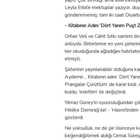
yaptı. Çok sevdiği, ama asla kavuşam
Leyla Erbil’e mektuplar yazıyor, duyg
gönderememiş; tam iki saat Diyarbak
- Kitabının Adını ‘Dört Yanım Puşt 
Orhan Veli ve Cahit Sıtkı samimi dost
ünlüydü. Birbirlerine en yeni şiirleri
her okuduğunda ağladığını hatırlatırd
etmişti.
Şiirlerinin yayınlanabilir olduğuna 
Aydemir… Kitabının adını ‘Dört Yan
Prangalar Çürüttüm’ de karar kıldı. 
buldu; ‘eskittim’ ile değiştirdi.
Yılmaz Güney’in oyunculuğundan çok
Melike Demirağ ile! - ‘Hasretinden 
gösterdi.
Ne yoksulluk, ne de şiir ölünceye kad
beğendiği/örnek aldığı Cemal Süreya