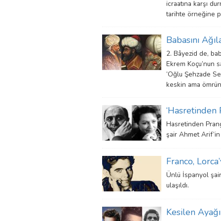
icraatına karşı du
tarihte örneğine p
Babasını Ağıl
2. Bâyezid de, bab
Ekrem Koçu’nun sat
‘Oğlu Şehzade Seli
keskin ama ömrün k
‘Hasretinden 
Hasretinden Pranga
şair Ahmet Arif’in
Franco, Lorca
Ünlü İspanyol şair
ulaşıldı.
Kesilen Ayağı