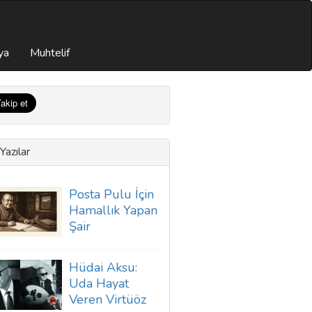
ya
Muhtelif
Yazılar
Posta Pulu İçin
Hamallık Yapan
Şair
Hüdai Aksu:
Uda Hayat
Veren Virtüöz