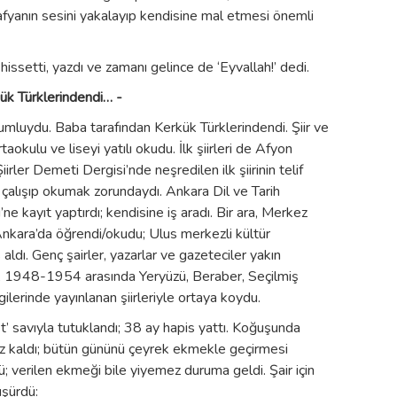
afyanın sesini yakalayıp kendisine mal etmesi önemli
hissetti, yazdı ve zamanı gelince de ‘Eyvallah!’ dedi.
ük Türklerindendi… -
mluydu. Baba tarafından Kerkük Türklerindendi. Şiir ve
rtaokulu ve liseyi yatılı okudu. İlk şiirleri de Afyon
rler Demeti Dergisi’nde neşredilen ilk şiirinin telif
if çalışıp okumak zorundaydı. Ankara Dil ve Tarih
 kayıt yaptırdı; kendisine iş aradı. Bir ara, Merkez
Ankara’da öğrendi/okudu; Ulus merkezli kültür
aldı. Genç şairler, yazarlar ve gazeteciler yakın
ğini, 1948-1954 arasında Yeryüzü, Beraber, Seçilmiş
ilerinde yayınlanan şiirleriyle ortaya koydu.
’ savıyla tutuklandı; 38 ay hapis yattı. Koğuşunda
ruz kaldı; bütün gününü çeyrek ekmekle geçirmesi
ü; verilen ekmeği bile yiyemez duruma geldi. Şair için
üşürdü: