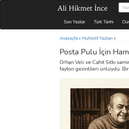
Son Yazılar
Türk Tarihi
Dün
Anasayfa
»
Muhtelif Yazıları
»
Posta Pulu İçin Ham
Orhan Veli ve Cahit Sıtkı samim
fayton gezintileri ünlüydü. Birb