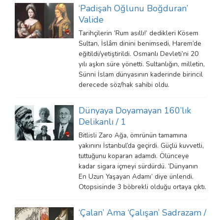
‘Padişah Oğlunu Boğduran’
Valide
Tarihçilerin ‘Rum asıllı!’ dedikleri Kösem
Sultan, İslâm dinini benimsedi, Harem’de
eğitildi/yetiştirildi. Osmanlı Devleti’ni 20
yılı aşkın süre yönetti. Sultanlığın, milletin,
Sünni İslam dünyasının kaderinde birincil
derecede söz/hak sahibi oldu.
Dünyaya Doyamayan 160’lık
Delikanlı / 1
Bitlisli Zaro Ağa, ömrünün tamamına
yakınını İstanbul’da geçirdi. Güçlü kuvvetli,
tuttuğunu koparan adamdı. Ölünceye
kadar sigara içmeyi sürdürdü. ‘Dünyanın
En Uzun Yaşayan Adamı’ diye ünlendi.
Otopsisinde 3 böbrekli olduğu ortaya çıktı.
‘Çalan’ Ama ‘Çalışan’ Sadrazam /