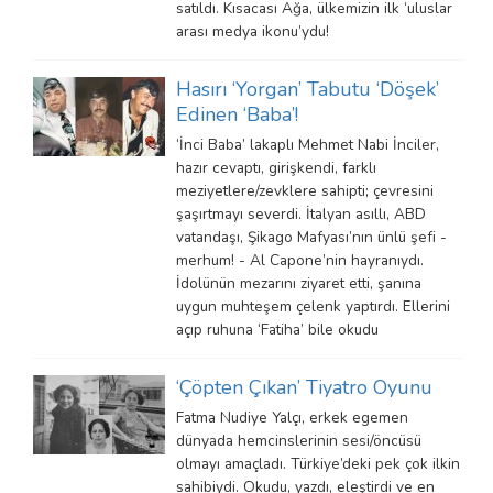
satıldı. Kısacası Ağa, ülkemizin ilk ‘uluslar
arası medya ikonu’ydu!
Hasırı ‘Yorgan’ Tabutu ‘Döşek’
Edinen ‘Baba’!
‘İnci Baba’ lakaplı Mehmet Nabi İnciler,
hazır cevaptı, girişkendi, farklı
meziyetlere/zevklere sahipti; çevresini
şaşırtmayı severdi. İtalyan asıllı, ABD
vatandaşı, Şikago Mafyası’nın ünlü şefi -
merhum! - Al Capone’nin hayranıydı.
İdolünün mezarını ziyaret etti, şanına
uygun muhteşem çelenk yaptırdı. Ellerini
açıp ruhuna ‘Fatiha’ bile okudu
‘Çöpten Çıkan’ Tiyatro Oyunu
Fatma Nudiye Yalçı, erkek egemen
dünyada hemcinslerinin sesi/öncüsü
olmayı amaçladı. Türkiye’deki pek çok ilkin
sahibiydi. Okudu, yazdı, eleştirdi ve en