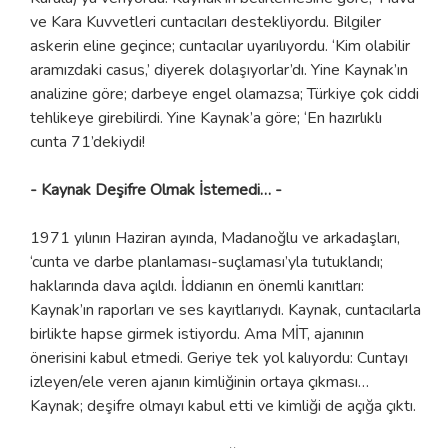
ve Kara Kuvvetleri cuntacıları destekliyordu. Bilgiler
askerin eline geçince; cuntacılar uyarılıyordu. ‘Kim olabilir
aramızdaki casus,’ diyerek dolaşıyorlar’dı. Yine Kaynak’ın
analizine göre; darbeye engel olamazsa; Türkiye çok ciddi
tehlikeye girebilirdi. Yine Kaynak’a göre; ‘En hazırlıklı
cunta 71’dekiydi!
- Kaynak Deşifre Olmak İstemedi… -
1971 yılının Haziran ayında, Madanoğlu ve arkadaşları,
‘cunta ve darbe planlaması-suçlaması’yla tutuklandı;
haklarında dava açıldı. İddianın en önemli kanıtları:
Kaynak’ın raporları ve ses kayıtlarıydı. Kaynak, cuntacılarla
birlikte hapse girmek istiyordu. Ama MİT, ajanının
önerisini kabul etmedi. Geriye tek yol kalıyordu: Cuntayı
izleyen/ele veren ajanın kimliğinin ortaya çıkması…
Kaynak; deşifre olmayı kabul etti ve kimliği de açığa çıktı.