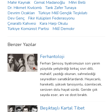
Mahir Kaynak
Cemal Madanoğlu
Mihri Belli
Dr. Hikmet Kıvılcımlı
Tarık Zafer Tunaya
Devrim Ocakları
Türkiye Millî Gençlik Teşkilatı
Dev Genç
Fikir Kulüpleri Federasyonu
Çınaraltı Kahvesi
Kara Harp Okulu
Türkiye Komünist Partisi
Millî Demokr
Benzer Yazılar
Ferhantoloji
Ferhan Şensoy, tiyatromuzun son yarım
yüzyılda yetiştirdiği birkaç sivri dilli,
muhalif, yazdığı okunan, sahnelediği
seyredilen sanatkârlardandı. Heyecanlı,
hareketli, yüksek tansiyonlu, özenilecek,
serüven dolu hayat sürdü. Geride çok
sayıda eser, anı ve dost bıraktı.
Beşiktaşlı Kartal Tibet