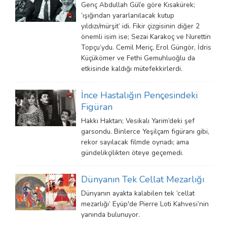
Genç Abdullah Gül’e göre Kısakürek;
‘ışığından yararlanılacak kutup
yıldızı/mürşit’ idi. Fikir çizgisinin diğer 2
önemli isim ise; Sezai Karakoç ve Nurettin
Topçu’ydu. Cemil Meriç, Erol Güngör, İdris
Küçükömer ve Fethi Gemuhluoğlu da
etkisinde kaldığı mütefekkirlerdi.
İnce Hastalığın Pençesindeki
Figüran
Hakkı Haktan; Vesikalı Yarim’deki şef
garsondu. Binlerce Yeşilçam figüranı gibi,
rekor sayılacak filmde oynadı; ama
gündelikçilikten öteye geçemedi.
Dünyanın Tek Cellat Mezarlığı
Dünyanın ayakta kalabilen tek ‘cellat
mezarlığı’ Eyüp'de Pierre Loti Kahvesi’nin
yanında bulunuyor.