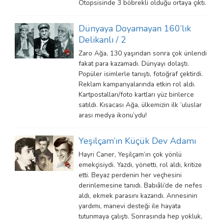
Otopsisinde 3 böbrekli olduğu ortaya çıktı.
Dünyaya Doyamayan 160’lık
Delikanlı / 2
Zaro Ağa, 130 yaşından sonra çok ünlendi
fakat para kazamadı. Dünyayı dolaştı.
Popüler isimlerle tanıştı, fotoğraf çektirdi.
Reklam kampanyalarında etkin rol aldı.
Kartpostalları/foto kartları yüz binlerce
satıldı. Kısacası Ağa, ülkemizin ilk ‘uluslar
arası medya ikonu’ydu!
Yeşilçam’ın Küçük Dev Adamı
Hayri Caner, Yeşilçam’ın çok yönlü
emekçisiydi. Yazdı, yönetti, rol aldı, kritize
etti. Beyaz perdenin her veçhesini
derinlemesine tanıdı. Babıâli’de de nefes
aldı, ekmek parasını kazandı. Annesinin
yardımı, manevi desteği ile hayata
tutunmaya çalıştı. Sonrasında hep yokluk,