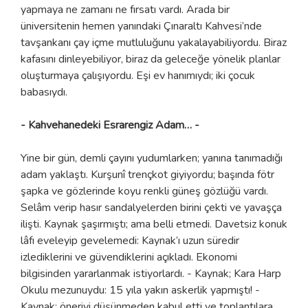
yapmaya ne zamanı ne fırsatı vardı. Arada bir
üniversitenin hemen yanındaki Çınaraltı Kahvesi’nde
tavşankanı çay içme mutluluğunu yakalayabiliyordu. Biraz
kafasını dinleyebiliyor, biraz da geleceğe yönelik planlar
oluşturmaya çalışıyordu. Eşi ev hanımıydı; iki çocuk
babasıydı.
- Kahvehanedeki Esrarengiz Adam… -
Yine bir gün, demli çayını yudumlarken; yanına tanımadığı
adam yaklaştı. Kurşunî trençkot giyiyordu; başında fötr
şapka ve gözlerinde koyu renkli güneş gözlüğü vardı.
Selâm verip hasır sandalyelerden birini çekti ve yavaşça
ilişti. Kaynak şaşırmıştı; ama belli etmedi. Davetsiz konuk
lâfı eveleyip gevelemedi: Kaynak’ı uzun süredir
izlediklerini ve güvendiklerini açıkladı. Ekonomi
bilgisinden yararlanmak istiyorlardı. - Kaynak; Kara Harp
Okulu mezunuydu: 15 yıla yakın askerlik yapmıştı! -
Kaynak; öneriyi düşünmeden kabul etti ve toplantılara