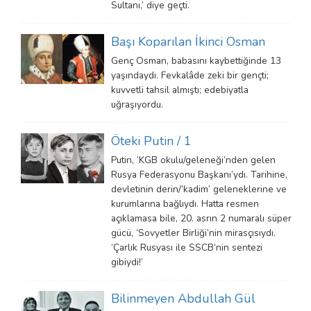
Sultanı,’ diye geçti.
Başı Koparılan İkinci Osman
Genç Osman, babasını kaybettiğinde 13
yaşındaydı. Fevkalâde zeki bir gençti;
kuvvetli tahsil almıştı; edebiyatla
uğraşıyordu.
Öteki Putin / 1
Putin, ‘KGB okulu/geleneği’nden gelen
Rusya Federasyonu Başkanı’ydı. Tarihine,
devletinin derin/‘kadim’ geleneklerine ve
kurumlarına bağlıydı. Hatta resmen
açıklamasa bile, 20. asrın 2 numaralı süper
gücü, ‘Sovyetler Birliği’nin mirasçısıydı.
‘Çarlık Rusyası ile SSCB’nin sentezi
gibiydi!’
Bilinmeyen Abdullah Gül