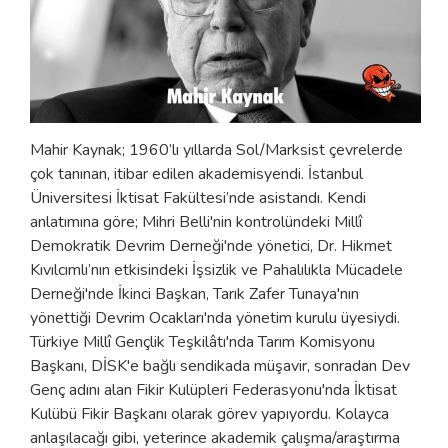
Mahir Kaynak; 1960’lı yıllarda Sol/Marksist çevrelerde
çok tanınan, itibar edilen akademisyendi. İstanbul
Üniversitesi İktisat Fakültesi’nde asistandı. Kendi
anlatımına göre; Mihri Belli'nin kontrolündeki Millî
Demokratik Devrim Derneği'nde yönetici, Dr. Hikmet
Kıvılcımlı’nın etkisindeki İşsizlik ve Pahalılıkla Mücadele
Derneği'nde İkinci Başkan, Tarık Zafer Tunaya'nın
yönettiği Devrim Ocakları'nda yönetim kurulu üyesiydi.
Türkiye Millî Gençlik Teşkilâtı'nda Tarım Komisyonu
Başkanı, DİSK'e bağlı sendikada müşavir, sonradan Dev
Genç adını alan Fikir Kulüpleri Federasyonu'nda İktisat
Kulübü Fikir Başkanı olarak görev yapıyordu. Kolayca
anlaşılacağı gibi, yeterince akademik çalışma/araştırma