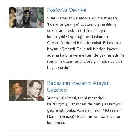
Fosforlu Cevriye
Suat Derviş’in kalemiyle ölümsüzleşen
‘Fosforlu Çevriye’, toplum dışına itilmiş,
sokakları mesken edinmiş ‘hayat
kadını’ydı! Özgürlüğüne düşkündü.
Çilesini/kaderini kabullenmişti. Erkeklere
boyun eğmezdi. Polis takibinden kaçan
adama kalbini vermekten de çekinmedi. Ya
romanın yazarı Suat Derviş kimdi, nasıl bir
hayat sürdü?
Babasının Mezarını Arayan
Gazeteci
Yunan Hükümeti, tarihi mezarlığı
kaldır(t)mış, üstünden de geniş asfalt yol
geçirmişti. Sakız Adası’nın son Mutasarrıfı
Hamdi (Simavi) Bey’in mezarı da kayıplara
karışmıştı.