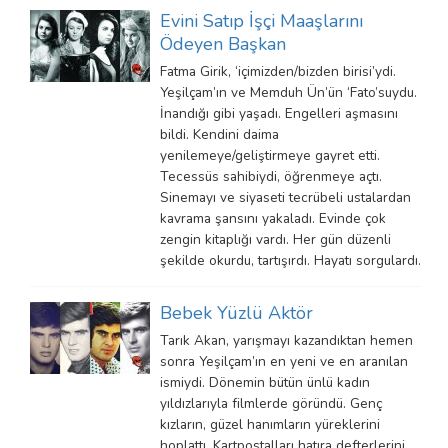
Evini Satıp İşçi Maaşlarını
Ödeyen Başkan
Fatma Girik, ‘içimizden/bizden birisi’ydi.
Yeşilçam’ın ve Memduh Ün’ün ‘Fato’suydu.
İnandığı gibi yaşadı. Engelleri aşmasını
bildi. Kendini daima
yenilemeye/geliştirmeye gayret etti.
Tecessüs sahibiydi, öğrenmeye açtı.
Sinemayı ve siyaseti tecrübeli ustalardan
kavrama şansını yakaladı. Evinde çok
zengin kitaplığı vardı. Her gün düzenli
şekilde okurdu, tartışırdı. Hayatı sorgulardı.
Bebek Yüzlü Aktör
Tarık Akan, yarışmayı kazandıktan hemen
sonra Yeşilçam’ın en yeni ve en aranılan
ismiydi. Dönemin bütün ünlü kadın
yıldızlarıyla filmlerde göründü. Genç
kızların, güzel hanımların yüreklerini
hoplattı. Kartpostalları hatıra defterlerini