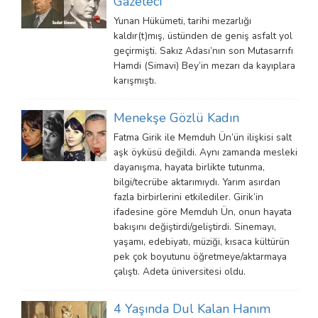
Gazeteci
Yunan Hükümeti, tarihi mezarlığı
kaldır(t)mış, üstünden de geniş asfalt yol
geçirmişti. Sakız Adası’nın son Mutasarrıfı
Hamdi (Simavi) Bey’in mezarı da kayıplara
karışmıştı.
Menekşe Gözlü Kadın
Fatma Girik ile Memduh Ün’ün ilişkisi salt
aşk öyküsü değildi. Aynı zamanda mesleki
dayanışma, hayata birlikte tutunma,
bilgi/tecrübe aktarımıydı. Yarım asırdan
fazla birbirlerini etkilediler. Girik’in
ifadesine göre Memduh Ün, onun hayata
bakışını değiştirdi/geliştirdi. Sinemayı,
yaşamı, edebiyatı, müziği, kısaca kültürün
pek çok boyutunu öğretmeye/aktarmaya
çalıştı. Adeta üniversitesi oldu.
4 Yaşında Dul Kalan Hanım