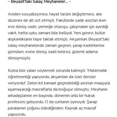
- Beyazıt’taki Salaş Meyhaneler… -
Aniden sosyalleşmesi, hayat tarzını değiştirmesi, aile
düzenini de alt üst etmişti. Fakültede sade asistan iken
eve dönüş saati, yemeğe oturuşu, çalışmaları için ayırdığı
vakit, hatta uyku zamanı bile belliydi. Yeni görevi, bütün
alışkanlıklarını tepe taklak etmişti. Akşamları Beyazıt’taki
salaş meyhanelerde zaman geçiren; şarap kadehlerine
gömülen; evine dönüş saati belirsiz, gizemli adama
dönüşmüştü.
Kızına bile yalan söylemek zorunda kalmıştı: ‘Matematik
öğretmenliği yapıyordu; akşamları da özel dersler
veriyordu!’ Zaten kıt kanaat geçinebildiği asistan maaşıyla
aşamayacağı masraflarla da boğuşur olmuştu. Meyhane
arkadaşlarının en başında, dönemin ünlü bir hukuk
profesörü geliyordu; O da cuntanın üyesiydi. Şarap
paralarının çoğunu ödediğinden; Kaynak az masraf
yapıyordu.