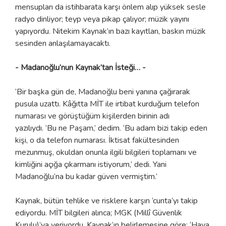
mensupları da istihbarata karşı önlem alıp yüksek sesle
radyo dinliyor; teyp veya pikap çalıyor; müzik yayını
yapıyordu. Nitekim Kaynak’ın bazı kayıtları, baskın müzik
sesinden anlaşılamayacaktı.
- Madanoğlu’nun Kaynak’tan İsteği… -
‘Bir başka gün de, Madanoğlu beni yanına çağırarak
pusula uzattı. Kâğıtta MİT ile irtibat kurduğum telefon
numarası ve görüştüğüm kişilerden birinin adı
yazılıydı. ‘Bu ne Paşam,’ dedim. ‘Bu adam bizi takip eden
kişi, o da telefon numarası. İktisat fakültesinden
mezunmuş, okuldan onunla ilgili bilgileri toplamanı ve
kimliğini açığa çıkarmanı istiyorum,’ dedi. Yani
Madanoğlu’na bu kadar güven vermiştim.’
Kaynak, bütün tehlike ve risklere karşın ‘cunta’yı takip
ediyordu. MİT bilgileri alınca; MGK (Millî Güvenlik
Kurulu)’ya veriyordu. Kaynak’ın belirlemesine göre; ‘Hava