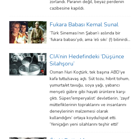
zorlandı. Paranın değil, beyaz perdenin
cazibesine kapıldı.
Fukara Babası Kemal Sunal
‘Türk Sineması’nın Şaban’ı aslında bir
‘fukara babası’ydı, ama ‘eli sıkı’ (!) bilinirdi…
CIA’nin Hedefindeki ‘Düşünce
Silahşoru’
Osman Nuri Koçtürk, tek başına ABD’ye
kafa tuttu/savaş açtı. Süt tozu, hibrit tohum,
yumurta/et tavuğu, soya yağı, yabancı
menşeli gübre gibi hayati ürünlere karşı
çıktı. Süper/’emperyalist’ devletlerin, ‘zayıf
müttefiklerinin topraklarını ve insanlarını
deneylerinin malzemesi olarak
kullandığını’ ortaya koydu/ispat etti.
‘Yeniçağın yeni silahlarını teşhir etti!’