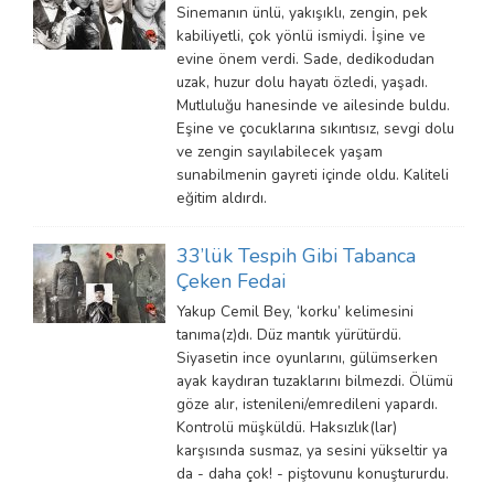
Sinemanın ünlü, yakışıklı, zengin, pek
kabiliyetli, çok yönlü ismiydi. İşine ve
evine önem verdi. Sade, dedikodudan
uzak, huzur dolu hayatı özledi, yaşadı.
Mutluluğu hanesinde ve ailesinde buldu.
Eşine ve çocuklarına sıkıntısız, sevgi dolu
ve zengin sayılabilecek yaşam
sunabilmenin gayreti içinde oldu. Kaliteli
eğitim aldırdı.
33’lük Tespih Gibi Tabanca
Çeken Fedai
Yakup Cemil Bey, ‘korku’ kelimesini
tanıma(z)dı. Düz mantık yürütürdü.
Siyasetin ince oyunlarını, gülümserken
ayak kaydıran tuzaklarını bilmezdi. Ölümü
göze alır, istenileni/emredileni yapardı.
Kontrolü müşküldü. Haksızlık(lar)
karşısında susmaz, ya sesini yükseltir ya
da - daha çok! - piştovunu konuştururdu.