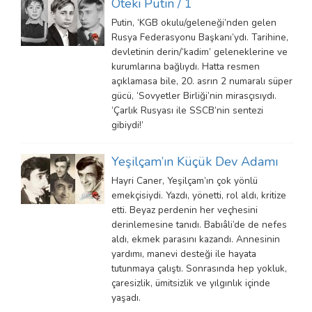
Öteki Putin / 1
Putin, ‘KGB okulu/geleneği’nden gelen
Rusya Federasyonu Başkanı’ydı. Tarihine,
devletinin derin/‘kadim’ geleneklerine ve
kurumlarına bağlıydı. Hatta resmen
açıklamasa bile, 20. asrın 2 numaralı süper
gücü, ‘Sovyetler Birliği’nin mirasçısıydı.
‘Çarlık Rusyası ile SSCB’nin sentezi
gibiydi!’
Yeşilçam’ın Küçük Dev Adamı
Hayri Caner, Yeşilçam’ın çok yönlü
emekçisiydi. Yazdı, yönetti, rol aldı, kritize
etti. Beyaz perdenin her veçhesini
derinlemesine tanıdı. Babıâli’de de nefes
aldı, ekmek parasını kazandı. Annesinin
yardımı, manevi desteği ile hayata
tutunmaya çalıştı. Sonrasında hep yokluk,
çaresizlik, ümitsizlik ve yılgınlık içinde
yaşadı.