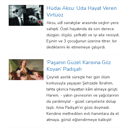
Hüdai Aksu: Uda Hayat Veren
Virtüöz
Aksu, udî sanatçılar arasında seçkin yere
sahipti. Özel hayatında da son derece
düzgün, ölçülü, şefkatli ve iyi aile reisiydi.
Eşinin ve 3 çocuğunun üzerine titrer, bir
dediklerini iki etmemeye çalışırdı.
‘Paşanın Güzel Karısına Göz
Koyan’ Padişah
Çeyrek asırlık süreçte her gün ölüm
korkusuyla yaşayan Şehzade İbrahim,
tahta çıkınca hayattan kâm almaya girişti.
Harem, - yakın çevresinin ve yağcılarının
da yardımıyla! - güzel cariyelerle dolup
taştı. Ama Padişah’ın gözü doymadı.
Kendine methedilen evli hanımlara da el
atmaya, gönül eğlendirmeye kalkıştı!