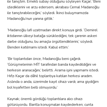
ile tanıştım. Emekli subay olduğunu söyleyen Kaçar; ‘Beni
izlediklerini ve arzu edersem, akrabası Cemal Madanoğlu
ile tanıştırabileceğini,’ söyledi. İkinci buluşmamızda
Madanoğlu’nun yanına gittik.’
‘Madanoğlu lafı uzatmadan direkt konuya girdi. ‘Demirel
iktidarının ülkeyi batağa sürüklediğini, tek çarenin askeri
darbe olduğunu, bu amaçla örgütlendiklerini,’ söyledi.
Benden katılmamı istedi. Kabul ettim.’
‘Bir toplantıdan önce, Madanoğlu beni çağırdı.
‘Görüşmelerinin MİT tarafından banda kaydedildiğini ve
herkesin aranacağını,’ belirtti. Arama işini yapmamı istedi.
Hıfzı Kaçar da dâhil toplantıya katılan herkesi aradım.
Aslında o anda, üzerimde kayıt cihazı vardı; ama giydiğim
bol kıyafetten belli olmuyordu.’
Kaynak; önemli gördüğü toplantılara alıcı cihazı
götürüyordu. Bantla konuşmaları kaydederken; cunta