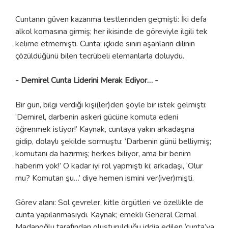
Cuntanın güven kazanma testlerinden geçmişti: İki defa
alkol komasına girmiş; her ikisinde de göreviyle ilgili tek
kelime etmemişti. Cunta; içkide sınırı aşanların dilinin
çözüldüğünü bilen tecrübeli elemanlarla doluydu.
- Demirel Cunta Liderini Merak Ediyor… -
Bir gün, bilgi verdiği kişi(ler)den şöyle bir istek gelmişti:
‘Demirel, darbenin askeri gücüne komuta edeni
öğrenmek istiyor!’ Kaynak, cuntaya yakın arkadaşına
gidip, dolaylı şekilde sormuştu: ‘Darbenin günü belliymiş;
komutanı da hazırmış; herkes biliyor, ama bir benim
haberim yok!’ O kadar iyi rol yapmıştı ki; arkadaşı, ‘Olur
mu? Komutan şu…’ diye hemen ismini ver(iver)mişti.
Görev alanı: Sol çevreler, kitle örgütleri ve özellikle de
cunta yapılanmasıydı. Kaynak; emekli General Cemal
Madanoğlu tarafından oluşturulduğu iddia edilen ‘cunta’ya