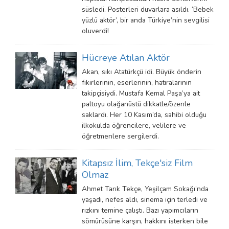
süsledi. Posterleri duvarlara asıldı. ‘Bebek
yüzlü aktör’, bir anda Türkiye’nin sevgilisi
oluverdi!
Hücreye Atılan Aktör
Akan, sıkı Atatürkçü idi. Büyük önderin
fikirlerinin, eserlerinin, hatıralarının
takipçisiydi. Mustafa Kemal Paşa’ya ait
paltoyu olağanüstü dikkatle/özenle
saklardı. Her 10 Kasım’da, sahibi olduğu
ilkokulda öğrencilere, velilere ve
öğretmenlere sergilerdi.
Kitapsız İlim, Tekçe'siz Film
Olmaz
Ahmet Tarık Tekçe, Yeşilçam Sokağı’nda
yaşadı, nefes aldı, sinema için terledi ve
rızkını temine çalıştı. Bazı yapımcıların
sömürüsüne karşın, hakkını isterken bile