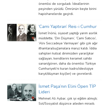
önemlisi de sorguladı. İdeallerinin
peşinden yürüdü. Ömrünün beşte birini
hapishanelerde geçirdi.
‘Cami Yaptıran’ Reis-i Cumhur
İsmet İnönü, siyaset yaptığı yarım asırlık
müddette, ‘Din Düşmanı’, ‘Cami Satıcısı’,
‘Alnı Seccadeye Varmayan’ gibi çok ağır
ithamlara/suçlamalara maruz kaldı. İddia
sahipleri kutsal dinimizden yarar/çıkar
sağlayan, kendilerini keramet sahibi
sanan/gören, daha da önemlisi Türkiye
Cumhuriyeti’ni kuran kadro/ideolojiye
karşıt/düşman kişi(ler) ve çevrelerdi.
İsmet Paşa’nın Elini Öpen TİP
Lideri
Mehmet Ali Aybar, çok iyi eğitim almıştı;
Sol/Sosyalist düşünce aileden mirastı.