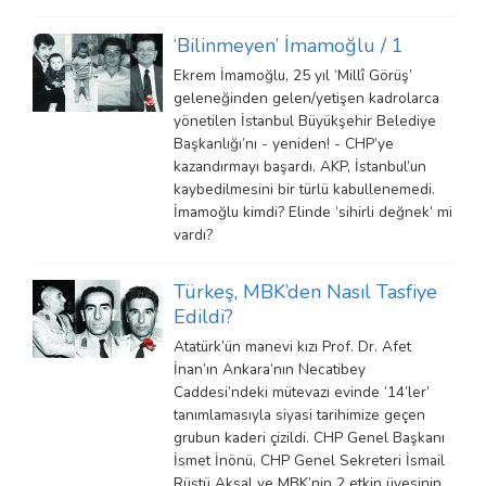
‘Bilinmeyen’ İmamoğlu / 1
Ekrem İmamoğlu, 25 yıl ‘Millî Görüş’
geleneğinden gelen/yetişen kadrolarca
yönetilen İstanbul Büyükşehir Belediye
Başkanlığı’nı - yeniden! - CHP’ye
kazandırmayı başardı. AKP, İstanbul’un
kaybedilmesini bir türlü kabullenemedi.
İmamoğlu kimdi? Elinde ‘sihirli değnek’ mi
vardı?
Türkeş, MBK’den Nasıl Tasfiye
Edildi?
Atatürk’ün manevi kızı Prof. Dr. Afet
İnan’ın Ankara’nın Necatibey
Caddesi’ndeki mütevazı evinde ‘14’ler’
tanımlamasıyla siyasi tarihimize geçen
grubun kaderi çizildi. CHP Genel Başkanı
İsmet İnönü, CHP Genel Sekreteri İsmail
Rüştü Aksal ve MBK’nin 2 etkin üyesinin