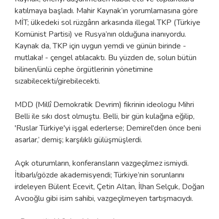
katılmaya başladı. Mahir Kaynak’ın yorumlamasına göre
MİT; ülkedeki sol rüzgârın arkasında illegal TKP (Türkiye
Komünist Partisi) ve Rusya’nın olduğuna inanıyordu.
Kaynak da, TKP için uygun yemdi ve günün birinde -
mutlaka! - çengel atılacaktı. Bu yüzden de, solun bütün
bilinen/ünlü cephe örgütlerinin yönetimine
sızabilecekti/girebilecekti.
MDD (Millî Demokratik Devrim) fikrinin ideologu Mihri
Belli ile sıkı dost olmuştu. Belli, bir gün kulağına eğilip,
'Ruslar Türkiye'yi işgal ederlerse; Demirel'den önce beni
asarlar,’ demiş; karşılıklı gülüşmüşlerdi.
Açık oturumların, konferansların vazgeçilmez ismiydi.
İtibarlı/gözde akademisyendi; Türkiye’nin sorunlarını
irdeleyen Bülent Ecevit, Çetin Altan, İlhan Selçuk, Doğan
Avcıoğlu gibi isim sahibi, vazgeçilmeyen tartışmacıydı.