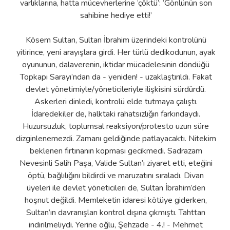
varlıklarına, hatta mücevherlerine ‘çöktü’: ‘Gönlünün son
sahibine hediye etti!’
Kösem Sultan, Sultan İbrahim üzerindeki kontrolünü
yitirince, yeni arayışlara girdi. Her türlü dedikodunun, ayak
oyununun, dalaverenin, iktidar mücadelesinin döndüğü
Topkapı Sarayı’ndan da - yeniden! - uzaklaştırıldı. Fakat
devlet yönetimiyle/yöneticileriyle ilişkisini sürdürdü.
Askerleri dinledi, kontrolü elde tutmaya çalıştı.
İdaredekiler de, halktaki rahatsızlığın farkındaydı.
Huzursuzluk, toplumsal reaksiyon/protesto uzun süre
dizginlenemezdi. Zamanı geldiğinde patlayacaktı. Nitekim
beklenen fırtınanın kopması gecikmedi. Sadrazam
Nevesinli Salih Paşa, Valide Sultan’ı ziyaret etti, eteğini
öptü, bağlılığını bildirdi ve maruzatını sıraladı. Divan
üyeleri ile devlet yöneticileri de, Sultan İbrahim’den
hoşnut değildi. Memleketin idaresi kötüye giderken,
Sultan’ın davranışları kontrol dışına çıkmıştı. Tahttan
indirilmeliydi. Yerine oğlu, Şehzade - 4.! - Mehmet