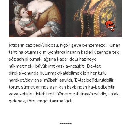
İktidarın cazibesi/libidosu, hiçbir şeye benzemezdi. ‘Cihan
tahtı’na oturmak, milyonlarca insanın kaderi üzerinde tek
söz sahibi olmak, ağzına kadar dolu hazineye
hükmetmek, ‘büyük imtiyaz’/‘ayrıcalık’tı. Devlet
direksiyonunda bulunmak/kalabilmek için her türlü
hareket/davranış ‘mübah’ sayıldı. ‘Evlat boğdurulabilir;
torun, sünnet anında aşırı kan kaybından kaybedilebilir
veya zehirlettirilebilirdi!’ ‘Yönetme ihtirası/hırsı’ din, ahlak,
gelenek, töre, engel tanıma(z)dı.
******