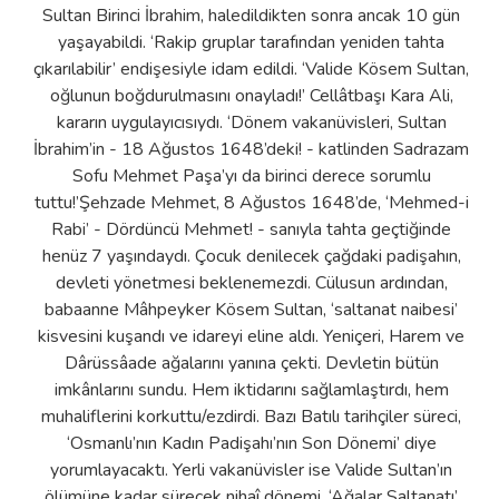
Sultan Birinci İbrahim, haledildikten sonra ancak 10 gün
yaşayabildi. ‘Rakip gruplar tarafından yeniden tahta
çıkarılabilir’ endişesiyle idam edildi. ‘Valide Kösem Sultan,
oğlunun boğdurulmasını onayladı!’ Cellâtbaşı Kara Ali,
kararın uygulayıcısıydı. ‘Dönem vakanüvisleri, Sultan
İbrahim’in - 18 Ağustos 1648’deki! - katlinden Sadrazam
Sofu Mehmet Paşa’yı da birinci derece sorumlu
tuttu!’Şehzade Mehmet, 8 Ağustos 1648’de, ‘Mehmed-i
Rabi’ - Dördüncü Mehmet! - sanıyla tahta geçtiğinde
henüz 7 yaşındaydı. Çocuk denilecek çağdaki padişahın,
devleti yönetmesi beklenemezdi. Cülusun ardından,
babaanne Mâhpeyker Kösem Sultan, ‘saltanat naibesi’
kisvesini kuşandı ve idareyi eline aldı. Yeniçeri, Harem ve
Dârüssâade ağalarını yanına çekti. Devletin bütün
imkânlarını sundu. Hem iktidarını sağlamlaştırdı, hem
muhaliflerini korkuttu/ezdirdi. Bazı Batılı tarihçiler süreci,
‘Osmanlı’nın Kadın Padişahı’nın Son Dönemi’ diye
yorumlayacaktı. Yerli vakanüvisler ise Valide Sultan’ın
ölümüne kadar sürecek nihaî dönemi, ‘Ağalar Saltanatı’