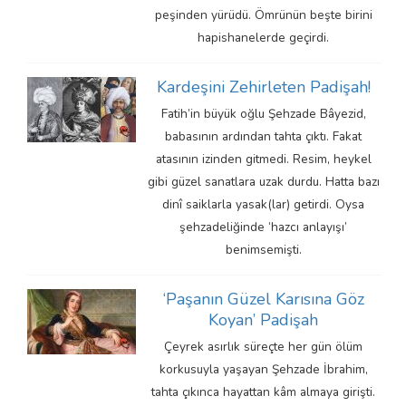
peşinden yürüdü. Ömrünün beşte birini
hapishanelerde geçirdi.
Kardeşini Zehirleten Padişah!
Fatih’in büyük oğlu Şehzade Bâyezid,
babasının ardından tahta çıktı. Fakat
atasının izinden gitmedi. Resim, heykel
gibi güzel sanatlara uzak durdu. Hatta bazı
dinî saiklarla yasak(lar) getirdi. Oysa
şehzadeliğinde ‘hazcı anlayışı’
benimsemişti.
‘Paşanın Güzel Karısına Göz
Koyan’ Padişah
Çeyrek asırlık süreçte her gün ölüm
korkusuyla yaşayan Şehzade İbrahim,
tahta çıkınca hayattan kâm almaya girişti.