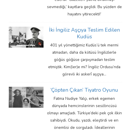
sevmediği,’ kayıtlara geçildi. Bu yüzden de
hayatını yitirecekti!’
İki İngiliz Aşçıya Teslim Edilen
Kudüs
401 yıl yönettiğimiz Kudüs’ü tek mermi
atmadan, daha da kötüsü İngilizlerle
göğüs göğüse çarpışmadan teslim
etmiştik. Kim(ler)e mi? İngiliz Ordusu’nda
görevli iki askerî aşçıya…
‘Çöpten Çıkan’ Tiyatro Oyunu
Fatma Nudiye Yalçı, erkek egemen
dünyada hemcinslerinin sesi/öncüsü
olmayı amaçladı. Türkiye’deki pek çok ilkin
sahibiydi. Okudu, yazdı, eleştirdi ve en
önemlisi de sorguladı. İdeallerinin