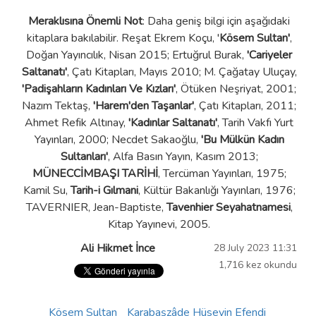
Meraklısına Önemli Not
: Daha geniş bilgi için aşağıdaki
kitaplara bakılabilir. Reşat Ekrem Koçu, '
Kösem Sultan'
,
Doğan Yayıncılık, Nisan 2015; Ertuğrul Burak,
'Cariyeler
Saltanatı'
, Çatı Kitapları, Mayıs 2010; M. Çağatay Uluçay,
'Padişahların Kadınları Ve Kızları'
, Ötüken Neşriyat, 2001;
Nazım Tektaş,
'Harem'den Taşanlar'
, Çatı Kitapları, 2011;
Ahmet Refik Altınay,
'Kadınlar Saltanatı'
, Tarih Vakfı Yurt
Yayınları, 2000; Necdet Sakaoğlu,
'Bu Mülkün Kadın
Sultanları'
, Alfa Basın Yayın, Kasım 2013;
MÜNECCİMBAŞI TARİHİ
, Tercüman Yayınları, 1975;
Kamil Su,
Tarih-i Gılmani
, Kültür Bakanlığı Yayınları, 1976;
TAVERNIER, Jean-Baptiste,
Tavenhier Seyahatnamesi
,
Kitap Yayınevi, 2005.
Ali Hikmet İnce
28 July 2023 11:31
1,716 kez okundu
Kösem Sultan
Karabaşzâde Hüseyin Efendi