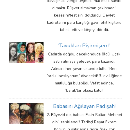
kavuşmak, zenginleşmek, mal mülk sahibi
olmaktı. Rüşvet almaktan çekinmedi;
kesesini/testisini doldurdu. Devlet
kadrolarını para karşılığı gayri ehil kişilere
tahsis etti ve köşeyi döndü.
‘Tavukları Pişirmişem!’
Çadırda doğdu, gecekonduda öldü. Uçak
satın almaya yetecek para kazandı.
Ailesini her şeyin üstünde tuttu. ‘Ben,
‘ordu!’ besliyorum,’ diyecekti! 3. evliliğinde
mutluluğu bulabildi. Vefat edince,
‘barak’lar öksüz kaldı!
Babasını Ağılayan Padişah!
2. Bâyezid de, babası Fatih Sultan Mehmet
gibi ‘zehirlendi’! Tarihçi Reşat Ekrem
Koçu’nun satırlarına göre, ‘pek çok