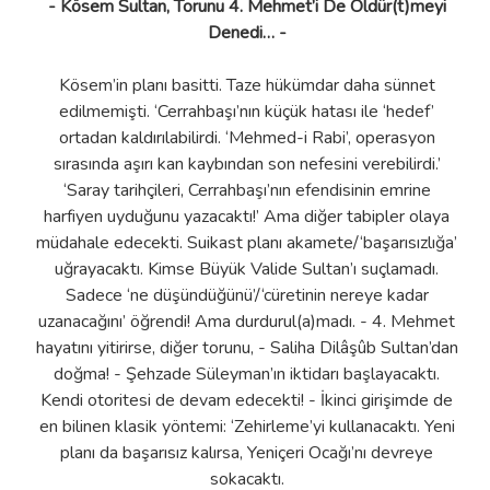
- Kösem Sultan, Torunu 4. Mehmet’i De Öldür(t)meyi
Denedi… -
Kösem’in planı basitti. Taze hükümdar daha sünnet
edilmemişti. ‘Cerrahbaşı’nın küçük hatası ile ‘hedef’
ortadan kaldırılabilirdi. ‘Mehmed-i Rabi’, operasyon
sırasında aşırı kan kaybından son nefesini verebilirdi.’
‘Saray tarihçileri, Cerrahbaşı’nın efendisinin emrine
harfiyen uyduğunu yazacaktı!’ Ama diğer tabipler olaya
müdahale edecekti. Suikast planı akamete/‘başarısızlığa’
uğrayacaktı. Kimse Büyük Valide Sultan’ı suçlamadı.
Sadece ‘ne düşündüğünü’/‘cüretinin nereye kadar
uzanacağını’ öğrendi! Ama durdurul(a)madı. - 4. Mehmet
hayatını yitirirse, diğer torunu, - Saliha Dilâşûb Sultan’dan
doğma! - Şehzade Süleyman’ın iktidarı başlayacaktı.
Kendi otoritesi de devam edecekti! - İkinci girişimde de
en bilinen klasik yöntemi: ‘Zehirleme’yi kullanacaktı. Yeni
planı da başarısız kalırsa, Yeniçeri Ocağı’nı devreye
sokacaktı.