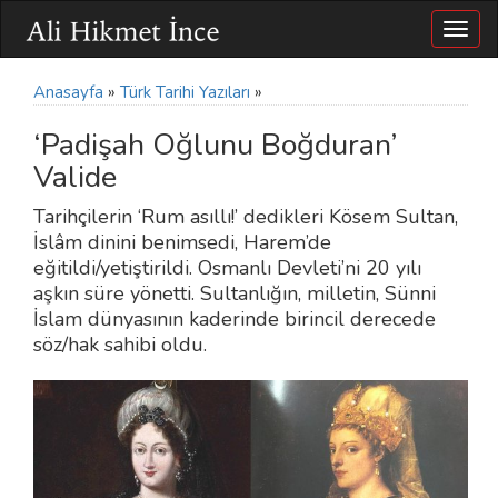
Togg
navig
Anasayfa
»
Türk Tarihi Yazıları
»
‘Padişah Oğlunu Boğduran’
Valide
Tarihçilerin ‘Rum asıllı!’ dedikleri Kösem Sultan,
İslâm dinini benimsedi, Harem’de
eğitildi/yetiştirildi. Osmanlı Devleti’ni 20 yılı
aşkın süre yönetti. Sultanlığın, milletin, Sünni
İslam dünyasının kaderinde birincil derecede
söz/hak sahibi oldu.