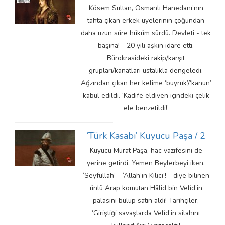
Kösem Sultan, Osmanlı Hanedanı’nın
tahta çıkan erkek üyelerinin çoğundan
daha uzun süre hüküm sürdü. Devleti - tek
başına! - 20 yılı aşkın idare etti.
Bürokrasideki rakip/karşıt
grupları/kanatları ustalıkla dengeledi.
Ağzından çıkan her kelime ‘buyruk’/‘kanun’
kabul edildi. ‘Kadife eldiven içindeki çelik
ele benzetildi!’
‘Türk Kasabı’ Kuyucu Paşa / 2
Kuyucu Murat Paşa, hac vazifesini de
yerine getirdi. Yemen Beylerbeyi iken,
‘Seyfullah’ - ‘Allah’ın Kılıcı’! - diye bilinen
ünlü Arap komutan Hâlid bin Velîd’in
palasını bulup satın aldı! Tarihçiler,
‘Giriştiği savaşlarda Velîd’in silahını