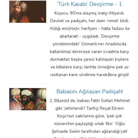
‘Türk Kasabı’ Devşirme - 1
Kuyucu, 90’ına ulaşmış inatçı ihtiyardı.
Devleti ve padişahı, her daim ‘nimet’ bildi.
Aldığı em(irle)ri, harfiyen - hatta fazlası ile
abartarak! - uyguladı. ‘Devşirme
yönetimindeki’ Osmanlı’nın Anadolu’da
katlanılmaz dereceye varan icraatına karşı
durmaktan başka çaresi kalmayan kişilere
ve kitlelere karşı, tarihte örneğine pek az
rastlanan kanlı sindirme harekâtına girişti!
Babasını Ağılayan Padişah!
2. Bâyezid de, babası Fatih Sultan Mehmet
gibi ‘zehirlendi’! Tarihçi Reşat Ekrem
Koçu’nun satırlarına göre, ‘pek çok
müverrihin paylaştığı ortak fikir: ‘Oğlu
Şehzade Selim tarafından ağılandığı’ydı!