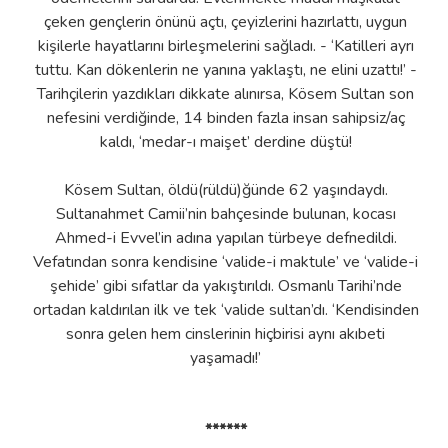
çeken gençlerin önünü açtı, çeyizlerini hazırlattı, uygun
kişilerle hayatlarını birleşmelerini sağladı. - ‘Katilleri ayrı
tuttu. Kan dökenlerin ne yanına yaklaştı, ne elini uzattı!’ -
Tarihçilerin yazdıkları dikkate alınırsa, Kösem Sultan son
nefesini verdiğinde, 14 binden fazla insan sahipsiz/aç
kaldı, ‘medar-ı maişet’ derdine düştü!
Kösem Sultan, öldü(rüldü)ğünde 62 yaşındaydı.
Sultanahmet Camii’nin bahçesinde bulunan, kocası
Ahmed-i Evvel’in adına yapılan türbeye defnedildi.
Vefatından sonra kendisine ‘valide-i maktule’ ve ‘valide-i
şehide’ gibi sıfatlar da yakıştırıldı. Osmanlı Tarihi’nde
ortadan kaldırılan ilk ve tek ‘valide sultan’dı. ‘Kendisinden
sonra gelen hem cinslerinin hiçbirisi aynı akıbeti
yaşamadı!’
******