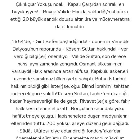
Çıkrıkçılar Yokuşu’ndaki, ‘Kapalı Çarşı’dan sonraki en
büyük işyeri! - Büyük Valide Han’da sakladığı/muhafaza
ettiği 20 büyük sandık dolusu altın lira ve mücevheratına
da el konuldu.
1654’de, - Girit Seferi başladığında! - dönemin Venedik
Balyosu’nun raporunda - Kösem Sultan hakkında! - yer
verdiği bilgi(ler) önemliydi: ‘Valide Sultan, son derece
haris, aynı zamanda zengindi. Osmanlı ülkesinin en
varsılıydı! Halk arasında artan nüfusa, Kapıkulu askerleri
üzerinde sarsılmaz hâkimiyete sahipti. Bütün İstanbul
halkının bildiği gibi, iste(r)se, oğlu Birinci İbrahim’i tahttan
indirecek güce vakıftı!’Kösem Sultan, tarihe ‘entrikacılığı’
kadar ‘hayırseverliği’ ile de geçti. Rivayet(ler)e göre, fakir
halk kesimlerine el uzattı. Borçluların sırtındaki yükü
hafifletmeye çalıştı. Hapishanelere düşen medyunların
ellerinden tuttu. 200 yoksul aileye düzenli gelir bağladı.
‘Sâdât Ulûfesi’ diye adlandırdığı fondan/‘akar’dan
ödemelerini sürdürdü. Evlenmekte maddi müşkülat