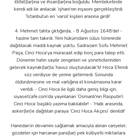
iltifat(lar)ına ve ihsan(lar)ına boğuldu. Memleketinde
kendi adı ile anılacak ‘işhanı’nın inşasını gerçekleştirdi.
‘İstanbul’un en ‘varsıl’ kişileri arasına girdi!’
4. Mehmet tahta çıktığında, - 8 Ağustos 1648’de! -
hazine tam takırdı. Yeni hükümdarın cülus töreninde
dağıtılacak maddi kaynak yoktu. Sadrazam Sofu Mehmet
Paşa, Cinci Hoca’ya müracaat edip borç para talep etti.
Dönemin hatırı sayılır zenginleri ve yöneticilerinden
gelecek kaynak(lar)la ‘havuz oluşturulacak’tı! Hoca Efendi
söz verdiyse de yerine getirmedi. Sonunda
öldürülmesine ve mal varlığına el konulmasına karar
verildi. - Cinci Hoca ile ilgili daha geniş bilgi için,
siyasetcafe.com’da yayınlanan ‘Osmanlı'nın Rasputin'i
Cinci Hoca’ başlıklı yazıma bakılabilir! - ‘Halk arasında,
asker(ler)e dağıtılan paraya ‘Cinci Hoca Akçesi’ denildi!’
Hanedan’ın devamını sağlamak amacıyla alınan cariyeler,
gözdeler için harcanan para(lar) pek külliyetli miktarlara