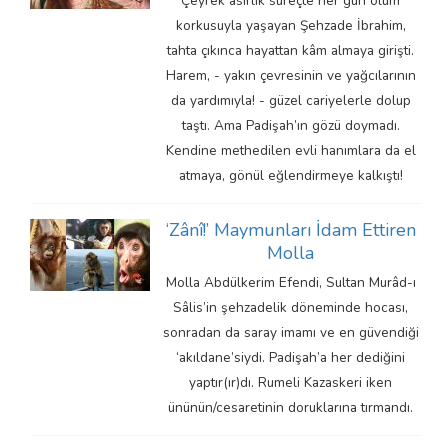
Çeyrek asırlık süreçte her gün ölüm
korkusuyla yaşayan Şehzade İbrahim,
tahta çıkınca hayattan kâm almaya girişti.
Harem, - yakın çevresinin ve yağcılarının
da yardımıyla! - güzel cariyelerle dolup
taştı. Ama Padişah’ın gözü doymadı.
Kendine methedilen evli hanımlara da el
atmaya, gönül eğlendirmeye kalkıştı!
‘Zânî!’ Maymunları İdam Ettiren
Molla
Molla Abdülkerim Efendi, Sultan Murâd-ı
Sâlis’in şehzadelik döneminde hocası,
sonradan da saray imamı ve en güvendiği
‘akıldane’siydi. Padişah’a her dediğini
yaptır(ır)dı. Rumeli Kazaskeri iken
ününün/cesaretinin doruklarına tırmandı.