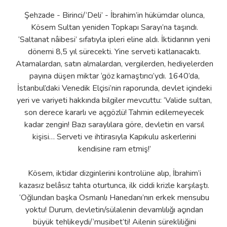
Şehzade - Birinci/‘Deli’ - İbrahim’in hükümdar olunca,
Kösem Sultan yeniden Topkapı Sarayı’na taşındı.
‘Saltanat nâibesi’ sıfatıyla ipleri eline aldı. İktidarının yeni
dönemi 8,5 yıl sürecekti. Yine serveti katlanacaktı.
Atamalardan, satın almalardan, vergilerden, hediyelerden
payına düşen miktar ‘göz kamaştırıcı’ydı. 1640’da,
İstanbul’daki Venedik Elçisi’nin raporunda, devlet içindeki
yeri ve variyeti hakkında bilgiler mevcuttu: ‘Valide sultan,
son derece kararlı ve açgözlü! Tahmin edilemeyecek
kadar zengin! Bazı saraylılara göre, devletin en varsıl
kişisi… Serveti ve ihtirasıyla Kapıkulu askerlerini
kendisine ram etmiş!’
Kösem, iktidar dizginlerini kontrolüne alıp, İbrahim’i
kazasız belâsız tahta oturtunca, ilk ciddi krizle karşılaştı.
‘Oğlundan başka Osmanlı Hanedanı’nın erkek mensubu
yoktu! Durum, devletin/sülalenin devamlılığı açından
büyük tehlikeydi/‘musibet’ti! Ailenin sürekliliğini