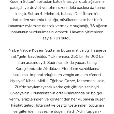
Kösem Sultan’ın ortadan kaldırılmasıyla ‘ocak ağaları’nın
padişah ve devlet yönetimi üzerindeki baskısı da tarihe
karıştı. Sultan 4. Mehmet, babası ‘Deli’ İbrahim’in
katlinden sorumlu tuttuğu, büyükannesinin her türlü
kanunsuz eylemine destek vermekle suçladığı, 38 ağanın
boynunun vurdurulmasını emretti. Hayatını yitirenlerin
sayısı 70’i buldu.
Naibe Valide Kösem Sultan’ın bütün mal varlığı, hazineye
irat/‘gelir’ kaydedildi. Yıllık neması: 250 bin ile 300 bin
altın arasındaydı. Sadrazamlık da yapan, tarihçi
Karaçelebizade Abdülaziz Efendi’nin yazdıklarına
bakılırsa, ‘imparatorluğun en zengin ama en cömert
kişisiydi!’ Kıbrıs, Midilli, Eğriboz, Gazze, Menemen, İzdin,
Zile’de sayılamayacak kadar çok çiftliğin sahibiydi.
Livadya’nın - Yunanistan’ın orta kısımlarında bir bölge! -
verimli arazilerinden ve köylerinden her yıl payına düşen
hâsılat gelirdi. İstanbul ve çeşitli ilçelerinden toplanan
vergi(ler)den hissesine düşeni alırdı. Adını taşıyan -