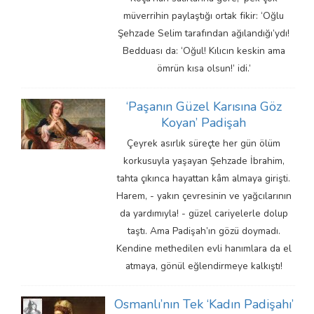
müverrihin paylaştığı ortak fikir: ‘Oğlu
Şehzade Selim tarafından ağılandığı’ydı!
Bedduası da: ‘Oğul! Kılıcın keskin ama
ömrün kısa olsun!’ idi.’
‘Paşanın Güzel Karısına Göz
Koyan’ Padişah
Çeyrek asırlık süreçte her gün ölüm
korkusuyla yaşayan Şehzade İbrahim,
tahta çıkınca hayattan kâm almaya girişti.
Harem, - yakın çevresinin ve yağcılarının
da yardımıyla! - güzel cariyelerle dolup
taştı. Ama Padişah’ın gözü doymadı.
Kendine methedilen evli hanımlara da el
atmaya, gönül eğlendirmeye kalkıştı!
Osmanlı’nın Tek ‘Kadın Padişahı’