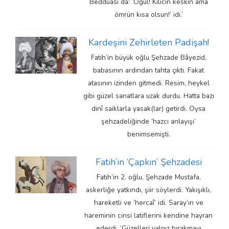
Bedduası da: ‘Oğul! Kılıcın keskin ama
ömrün kısa olsun!’ idi.’
Kardeşini Zehirleten Padişah!
Fatih’in büyük oğlu Şehzade Bâyezid,
babasının ardından tahta çıktı. Fakat
atasının izinden gitmedi. Resim, heykel
gibi güzel sanatlara uzak durdu. Hatta bazı
dinî saiklarla yasak(lar) getirdi. Oysa
şehzadeliğinde ‘hazcı anlayışı’
benimsemişti.
Fatih’in ‘Çapkın’ Şehzadesi
Fatih’in 2. oğlu, Şehzade Mustafa,
askerliğe yatkındı, şiir söylerdi. Yakışıklı,
hareketli ve ‘hercaî’ idi. Saray’ın ve
hareminin cinsi latiflerini kendine hayran
ederdi. ‘Güzelleri yalnız bırakmayı