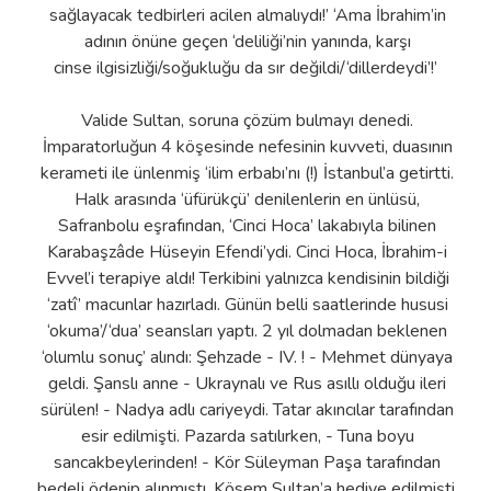
sağlayacak tedbirleri acilen almalıydı!’ ‘Ama İbrahim’in
adının önüne geçen ‘deliliği’nin yanında, karşı
cinse ilgisizliği/soğukluğu da sır değildi/‘dillerdeydi’!’
Valide Sultan, soruna çözüm bulmayı denedi.
İmparatorluğun 4 köşesinde nefesinin kuvveti, duasının
kerameti ile ünlenmiş ‘ilim erbabı’nı (!) İstanbul’a getirtti.
Halk arasında ‘üfürükçü’ denilenlerin en ünlüsü,
Safranbolu eşrafından, ‘Cinci Hoca’ lakabıyla bilinen
Karabaşzâde Hüseyin Efendi’ydi. Cinci Hoca, İbrahim-i
Evvel’i terapiye aldı! Terkibini yalnızca kendisinin bildiği
‘zatî’ macunlar hazırladı. Günün belli saatlerinde hususi
‘okuma’/‘dua’ seansları yaptı. 2 yıl dolmadan beklenen
‘olumlu sonuç’ alındı: Şehzade - IV. ! - Mehmet dünyaya
geldi. Şanslı anne - Ukraynalı ve Rus asıllı olduğu ileri
sürülen! - Nadya adlı cariyeydi. Tatar akıncılar tarafından
esir edilmişti. Pazarda satılırken, - Tuna boyu
sancakbeylerinden! - Kör Süleyman Paşa tarafından
bedeli ödenip alınmıştı. Kösem Sultan’a hediye edilmişti.