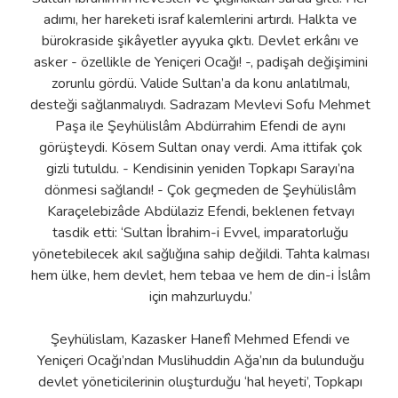
adımı, her hareketi israf kalemlerini artırdı. Halkta ve
bürokraside şikâyetler ayyuka çıktı. Devlet erkânı ve
asker - özellikle de Yeniçeri Ocağı! -, padişah değişimini
zorunlu gördü. Valide Sultan’a da konu anlatılmalı,
desteği sağlanmalıydı. Sadrazam Mevlevi Sofu Mehmet
Paşa ile Şeyhülislâm Abdürrahim Efendi de aynı
görüşteydi. Kösem Sultan onay verdi. Ama ittifak çok
gizli tutuldu. - Kendisinin yeniden Topkapı Sarayı’na
dönmesi sağlandı! - Çok geçmeden de Şeyhülislâm
Karaçelebizâde Abdülaziz Efendi, beklenen fetvayı
tasdik etti: ‘Sultan İbrahim-i Evvel, imparatorluğu
yönetebilecek akıl sağlığına sahip değildi. Tahta kalması
hem ülke, hem devlet, hem tebaa ve hem de din-i İslâm
için mahzurluydu.’
Şeyhülislam, Kazasker Hanefî Mehmed Efendi ve
Yeniçeri Ocağı’ndan Muslihuddin Ağa’nın da bulunduğu
devlet yöneticilerinin oluşturduğu ‘hal heyeti’, Topkapı