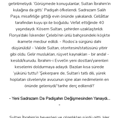
getirilmeliydi. ‘Görüşmede konuşulanlar, Sultan İbrahim’in
kulağına da gitti.’ Padişah öfkelendi. Sadrazam Salih
Paşa, misafirliğe gittiği evin önünde yakalandı. Cellâtlar
tarafından kuyu ipi ile boğuldu. Vefat ettiğinde 40
yaşındaydı. Kösem Sultan, şehirden uzaklaştırıldı.
Florya’daki İskender Çelebi’nin ünlü bahçesindeki köşkte
ikamete mecbur edildi. - Rodos’a sürgünü dahi
düşünüldü! - Valide Sultan, otoritesini/statüsünü yitirir
gibi oldu. Gelir muslukları, rüşvet kaynakları - bir anda! -
kesildi/kurudu. İbrahim-i Evvel’in yeni dostları/yarenleri
keselerini doldurmaya adaydı. Bazıları kısa sürede
‘yükünü tuttu’! ‘Şekerpare de, Sultan’ı tatlı dili, yürek
hoplatan cilveleriyle avucunun içine alan nedimelerin en
önünde geleniydi/‘tarihe derç edilendi’!’
- Yeni Sadrazam Da Padişahın Değişmesinden Yanaydı…
-
Sultan İbrahim’in hevesleri ve çılgınlıkları sürdü gitti. Her