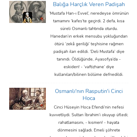
Balığa Harçlık Veren Padişah
‘Mustafa Han-ı Evvel’, neredeyse ömrünün
tamamını ‘kafes’te geçirdi. 2 defa, kısa
süreli Osmanlı tahtında oturdu.
Hanedan’ın erkek mensubu yokluğundan
ötürü ‘zekâ geriliği’ teşhisine rağmen
padişah ilan edildi. ‘Deli Mustafa’ diye
tanındı. Öldüğünde, Ayasofya’da -
eskiden! - ‘vaftizhane’ diye
kullanılan/bilinen bölüme defnedildi.
Osmanlı'nın Rasputin'i Cinci
Hoca
Cinci Hüseyin Hoca Efendi’nin nefesi
kuvvetliydi. Sultan İbrahim’i okuyup üfledi;
rahatlamasını, - kısmen! - hayata
dönmesini sağladı. Emeli şöhrete