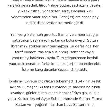
karşılığı devrede(bili)rdi. Valide Sultan, sadrazam, vezirler,
yüksek rütbeli yöneticiler, saray kadınları, kirli
yönetimden yarar sağla(r)dı. Getiri(ler) aralarında pay
edil(ir)di, servetleri katmerleş(ir)di.
Yeni vergi kalemleri getirildi. Samur ve amber satışları
patlayınca, başka irad kapıları da bulunuverdi. Sultan
İbrahim’in istekleri sınır tanıma(z)dı. Bir defasında, her
tarafı kıymetli taşlarla süslenmiş ‘saltanat kayığı’
yaptırmayı kafasına koydu. Tüm çalışanlardan kesinti
yapılacak, esnaftan farklı ‘kesenek’(ler) talep edilecekti.
İsteme karşı duranlar cezalandırılacaktı.
İbrahim-i Evvel’in çılgınlıkları tükenmedi. 1647’nin Aralık
ayında Hümaşah Sultan ile evlendi. 8. hasekisine nikâh
kıyarken, günler süren, masal benzeri/‘rüya gibi’ düğün
yaptı. Kız kardeşleri Ayşe Sultan, Hanzade Sultan, Fatma
Sultan ve - yeğeni! - İsmihan Kaya Sultan’ın mal