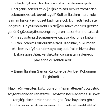
ulaştı. Çıkmazdaki hazine daha zor duruma girdi.
‘Padişahın tensel zevk(ler)inin tutarı devlet tarafından
ödenemeyecek boyuttaydı!’ Sultan İbrahim, haremde
zaman harcarken, güzel kadınlara çok kıymetli hediyeler
dağıtırdı. Beytülmal’deki en değerli mücevherleri getirtip
gününü güzelleştiren/zenginleştiren nazen(ler)ine takardı.
‘Annesi, oğlunu dizginlemeye çalışsa da, ‘tırısa kalkan’
Sultan İbrahim’i durdurama(z)dı!’ ‘Kadınlar, hükümdarı
etkilemeye/yönlendirmeye başladı. Yakın hizmetine
bakan görevliler, yardakçılar da şanslarını denedi,
paylarına düşenleri aldı!’
- Birinci İbrahim Samur Kürküne ve Amber Kokusuna
Düşkündü… -
Halk, ağır vergiler, kötü yönetim, ‘normalleşen’ yolsuzluk
söylentilerinden rahatsızdı. Devletin her kademesi rüşvet
karşılığı alınır, belirlenir olmuştu. Bazı kayıtlara göre
hediye verip makam edinen, daha yüksek meblağ(lar)