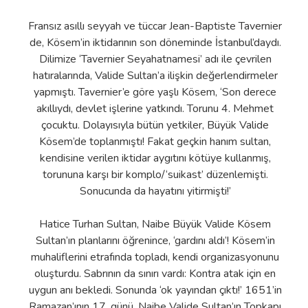
Fransız asıllı seyyah ve tüccar Jean-Baptiste Tavernier
de, Kösem’in iktidarının son döneminde İstanbul’daydı.
Dilimize ‘Tavernier Seyahatnamesi’ adı ile çevrilen
hatıralarında, Valide Sultan’a ilişkin değerlendirmeler
yapmıştı. Tavernier’e göre yaşlı Kösem, ‘Son derece
akıllıydı, devlet işlerine yatkındı. Torunu 4. Mehmet
çocuktu. Dolayısıyla bütün yetkiler, Büyük Valide
Kösem’de toplanmıştı! Fakat geçkin hanım sultan,
kendisine verilen iktidar aygıtını kötüye kullanmış,
torununa karşı bir komplo/‘suikast’ düzenlemişti.
Sonucunda da hayatını yitirmişti!’
Hatice Turhan Sultan, Naibe Büyük Valide Kösem
Sultan’ın planlarını öğrenince, ‘gardını aldı’! Kösem’in
muhaliflerini etrafında topladı, kendi organizasyonunu
oluşturdu. Sabrının da sınırı vardı: Kontra atak için en
uygun anı bekledi. Sonunda ‘ok yayından çıktı!’ 1651’in
Ramazan’ının 17. günü, Naibe Valide Sultan’ın Topkapı