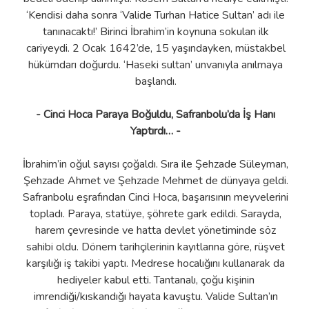
‘Kendisi daha sonra ‘Valide Turhan Hatice Sultan’ adı ile
tanınacaktı!’ Birinci İbrahim’in koynuna sokulan ilk
cariyeydi. 2 Ocak 1642’de, 15 yaşındayken, müstakbel
hükümdarı doğurdu. ‘Haseki sultan’ unvanıyla anılmaya
başlandı.
- Cinci Hoca Paraya Boğuldu, Safranbolu’da İş Hanı
Yaptırdı… -
İbrahim’in oğul sayısı çoğaldı. Sıra ile Şehzade Süleyman,
Şehzade Ahmet ve Şehzade Mehmet de dünyaya geldi.
Safranbolu eşrafından Cinci Hoca, başarısının meyvelerini
topladı. Paraya, statüye, şöhrete gark edildi. Sarayda,
harem çevresinde ve hatta devlet yönetiminde söz
sahibi oldu. Dönem tarihçilerinin kayıtlarına göre, rüşvet
karşılığı iş takibi yaptı. Medrese hocalığını kullanarak da
hediyeler kabul etti. Tantanalı, çoğu kişinin
imrendiği/kıskandığı hayata kavuştu. Valide Sultan’ın