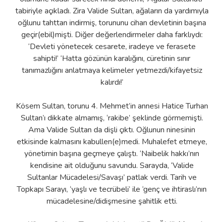
tabiriyle açıkladı. Zira Valide Sultan, ağaların da yardımıyla
oğlunu tahttan indirmiş, torununu cihan devletinin başına
geçir(ebil)mişti. Diğer değerlendirmeler daha farklıydı:
‘Devleti yönetecek cesarete, iradeye ve ferasete
sahipti!’ ‘Hatta gözünün karalığını, cüretinin sınır
tanımazlığını anlatmaya kelimeler yetmezdi/kifayetsiz
kalırdı!’
Kösem Sultan, torunu 4. Mehmet’in annesi Hatice Turhan
Sultan’ı dikkate almamış, ‘rakibe’ şeklinde görmemişti.
Ama Valide Sultan da dişli çıktı. Oğlunun ninesinin
etkisinde kalmasını kabullen(e)medi. Muhalefet etmeye,
yönetimin başına geçmeye çalıştı. ‘Naibelik hakkı’nın
kendisine ait olduğunu savundu. Sarayda, ‘Valide
Sultanlar Mücadelesi/Savaşı’ patlak verdi. Tarih ve
Topkapı Sarayı, ‘yaşlı ve tecrübeli’ ile ‘genç ve ihtiraslı’nın
mücadelesine/didişmesine şahitlik etti.