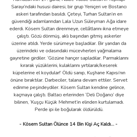
Sarayı’ndaki hususi dairesi, bir grup Yeniçeri ve Bostancı
askeri tarafından basıldı. Çeteyi, Turhan Sultan’ın en
güvendiği adamlarından Lala Uzun Süleyman Ağa idare
ederdi. Kösem Sultan direnmeye, cellâtlarını ikna etmeye
çalıştı. Gözü dönmüş, aklı başından gitmiş askerler
üzerine atıldı. Yerde sürümeye başladılar. Bir yandan da
üzerindeki ve odasındaki mücevherleri yağmalama
gayretine girdiler. ‘Gözüne hançer sapladılar. Parmaklarını
kırarak yüzüklerini, kulaklarını yırtılarak/keserek
küpelerine el koydular!’ Öldü sanıp, Kuşhane Kapısı’nın
önüne bıraktılar. Darbeciler, talana devam ettiler. Servet
edinme peşindeydiler. Kösem Sultan kendine gelince,
kaçmaya çalıştı. Baltacı erlerinden ‘Deli Doğancı’ diye
bilinen, ‘Kuşçu Küçük Mehmet’in elinden kurtulamadı.
Perde ipi ile boğularak öldürüldü.
- Kösem Sultan Ölünce 14 Bin Kişi Aç Kaldı… -