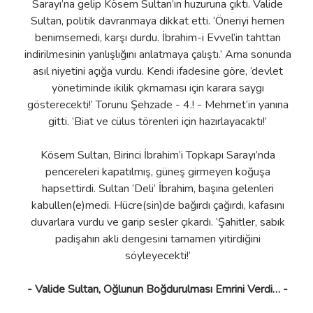
Sarayı’na gelip Kösem Sultan’ın huzuruna çıktı. Valide
Sultan, politik davranmaya dikkat etti. ‘Öneriyi hemen
benimsemedi, karşı durdu. İbrahim-i Evvel’in tahttan
indirilmesinin yanlışlığını anlatmaya çalıştı.’ Ama sonunda
asıl niyetini açığa vurdu. Kendi ifadesine göre, ‘devlet
yönetiminde ikilik çıkmaması için karara saygı
gösterecekti!’ Torunu Şehzade - 4.! - Mehmet’in yanına
gitti. ‘Biat ve cülus törenleri için hazırlayacaktı!’
Kösem Sultan, Birinci İbrahim’i Topkapı Sarayı’nda
pencereleri kapatılmış, güneş girmeyen koğuşa
hapsettirdi. Sultan ‘Deli’ İbrahim, başına gelenleri
kabullen(e)medi. Hücre(sin)de bağırdı çağırdı, kafasını
duvarlara vurdu ve garip sesler çıkardı. ‘Şahitler, sabık
padişahın akli dengesini tamamen yitirdiğini
söyleyecekti!’
- Valide Sultan, Oğlunun Boğdurulması Emrini Verdi… -