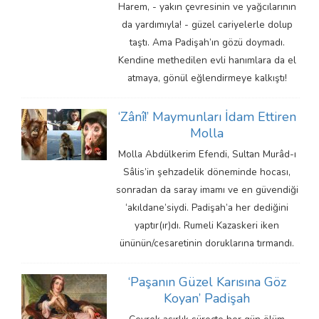
Harem, - yakın çevresinin ve yağcılarının
da yardımıyla! - güzel cariyelerle dolup
taştı. Ama Padişah’ın gözü doymadı.
Kendine methedilen evli hanımlara da el
atmaya, gönül eğlendirmeye kalkıştı!
‘Zânî!’ Maymunları İdam Ettiren
Molla
Molla Abdülkerim Efendi, Sultan Murâd-ı
Sâlis’in şehzadelik döneminde hocası,
sonradan da saray imamı ve en güvendiği
‘akıldane’siydi. Padişah’a her dediğini
yaptır(ır)dı. Rumeli Kazaskeri iken
ününün/cesaretinin doruklarına tırmandı.
‘Paşanın Güzel Karısına Göz
Koyan’ Padişah