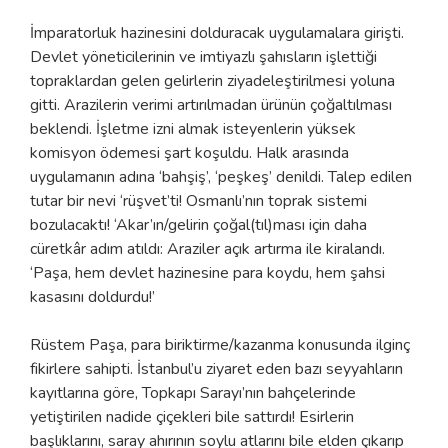
İmparatorluk hazinesini dolduracak uygulamalara girişti.
Devlet yöneticilerinin ve imtiyazlı şahısların işlettiği
topraklardan gelen gelirlerin ziyadeleştirilmesi yoluna
gitti. Arazilerin verimi artırılmadan ürünün çoğaltılması
beklendi. İşletme izni almak isteyenlerin yüksek
komisyon ödemesi şart koşuldu. Halk arasında
uygulamanın adına ‘bahşiş’, ‘peşkeş’ denildi. Talep edilen
tutar bir nevi ‘rüşvet’ti! Osmanlı’nın toprak sistemi
bozulacaktı! ‘Akar’ın/gelirin çoğal(tıl)ması için daha
cüretkâr adım atıldı: Araziler açık artırma ile kiralandı.
‘Paşa, hem devlet hazinesine para koydu, hem şahsi
kasasını doldurdu!’
Rüstem Paşa, para biriktirme/kazanma konusunda ilginç
fikirlere sahipti. İstanbul’u ziyaret eden bazı seyyahların
kayıtlarına göre, Topkapı Sarayı’nın bahçelerinde
yetiştirilen nadide çiçekleri bile sattırdı! Esirlerin
başlıklarını, saray ahırının soylu atlarını bile elden çıkarıp