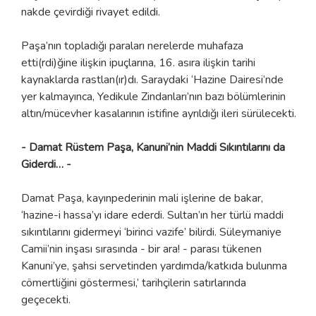
nakde çevirdiği rivayet edildi.
Paşa’nın topladığı paraları nerelerde muhafaza
etti(rdi)ğine ilişkin ipuçlarına, 16. asıra ilişkin tarihi
kaynaklarda rastlan(ır)dı. Saraydaki ‘Hazine Dairesi’nde
yer kalmayınca, Yedikule Zindanları’nın bazı bölümlerinin
altın/mücevher kasalarının istifine ayrıldığı ileri sürülecekti.
- Damat Rüstem Paşa, Kanuni’nin Maddi Sıkıntılarını da
Giderdi… -
Damat Paşa, kayınpederinin mali işlerine de bakar,
‘hazine-i hassa’yı idare ederdi. Sultan’ın her türlü maddi
sıkıntılarını gidermeyi ‘birinci vazife’ bilirdi. Süleymaniye
Camii’nin inşası sırasında - bir ara! - parası tükenen
Kanuni’ye, şahsi servetinden yardımda/katkıda bulunma
cömertliğini göstermesi,’ tarihçilerin satırlarında
geçecekti.