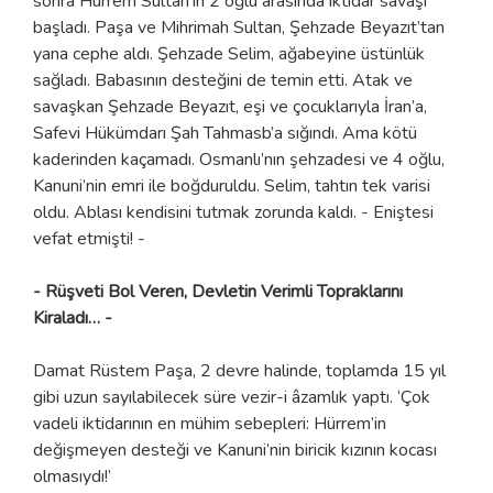
sonra Hürrem Sultan’ın 2 oğlu arasında iktidar savaşı
başladı. Paşa ve Mihrimah Sultan, Şehzade Beyazıt’tan
yana cephe aldı. Şehzade Selim, ağabeyine üstünlük
sağladı. Babasının desteğini de temin etti. Atak ve
savaşkan Şehzade Beyazıt, eşi ve çocuklarıyla İran’a,
Safevi Hükümdarı Şah Tahmasb’a sığındı. Ama kötü
kaderinden kaçamadı. Osmanlı’nın şehzadesi ve 4 oğlu,
Kanuni’nin emri ile boğduruldu. Selim, tahtın tek varisi
oldu. Ablası kendisini tutmak zorunda kaldı. - Eniştesi
vefat etmişti! -
- Rüşveti Bol Veren, Devletin Verimli Topraklarını
Kiraladı… -
Damat Rüstem Paşa, 2 devre halinde, toplamda 15 yıl
gibi uzun sayılabilecek süre vezir-i âzamlık yaptı. ‘Çok
vadeli iktidarının en mühim sebepleri: Hürrem’in
değişmeyen desteği ve Kanuni’nin biricik kızının kocası
olmasıydı!’