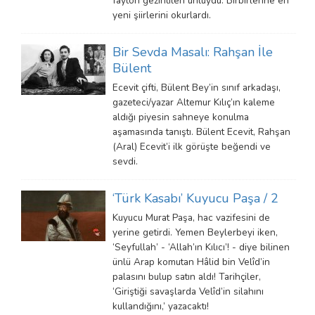
fayton gezintileri ünlüydü. Birbirlerine en
yeni şiirlerini okurlardı.
Bir Sevda Masalı: Rahşan İle
Bülent
Ecevit çifti, Bülent Bey’in sınıf arkadaşı,
gazeteci/yazar Altemur Kılıç’ın kaleme
aldığı piyesin sahneye konulma
aşamasında tanıştı. Bülent Ecevit, Rahşan
(Aral) Ecevit’i ilk görüşte beğendi ve
sevdi.
‘Türk Kasabı’ Kuyucu Paşa / 2
Kuyucu Murat Paşa, hac vazifesini de
yerine getirdi. Yemen Beylerbeyi iken,
‘Seyfullah’ - ‘Allah’ın Kılıcı’! - diye bilinen
ünlü Arap komutan Hâlid bin Velîd’in
palasını bulup satın aldı! Tarihçiler,
‘Giriştiği savaşlarda Velîd’in silahını
kullandığını,’ yazacaktı!