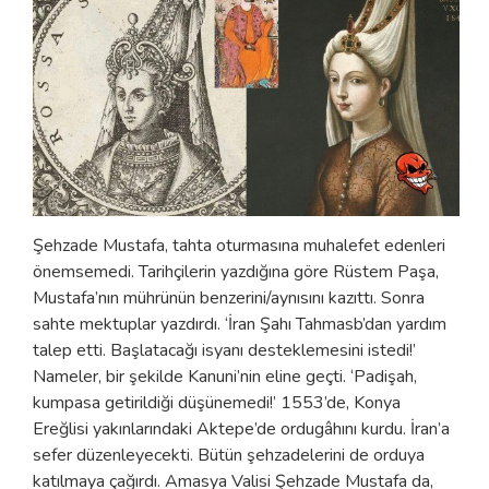
Şehzade Mustafa, tahta oturmasına muhalefet edenleri
önemsemedi. Tarihçilerin yazdığına göre Rüstem Paşa,
Mustafa’nın mührünün benzerini/aynısını kazıttı. Sonra
sahte mektuplar yazdırdı. ‘İran Şahı Tahmasb’dan yardım
talep etti. Başlatacağı isyanı desteklemesini istedi!’
Nameler, bir şekilde Kanuni’nin eline geçti. ‘Padişah,
kumpasa getirildiği düşünemedi!’ 1553’de, Konya
Ereğlisi yakınlarındaki Aktepe’de ordugâhını kurdu. İran’a
sefer düzenleyecekti. Bütün şehzadelerini de orduya
katılmaya çağırdı. Amasya Valisi Şehzade Mustafa da,