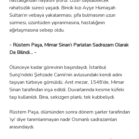
hastalığından hayatını yitirdi. Uzun sayılabilecek
rahatsızlık süreci yaşadı. Biricik kızı Ayşe Hümaşah
Sultan’ın vebaya yakalanması, şifa bulmasının uzun
sürmesi, üzüntüden yıpranmasına, hastalığının
ağırlaşmasına sebep oldu.
- Rüstem Paşa, Mimar Sinan’ı Parlatan Sadrazam Olarak
Da Bilindi… -
Ölünceye kadar görevinin başındaydı. İstanbul
Suriçi’ndeki Şehzade Camii’nin avlusundaki kendi adını
taşıyan türbeye gömüldü. Anıt mezar, 1548’de, Mimar
Sinan tarafından inşa edildi. Duvarlarında kesme küfeki
taşı kullanıldı. Bina, sekizgen planlı, tek kubbeliydi.
Rüstem Paşa, ölümünden sonra dönem şairler tarafından
‘iyi’ diye tanımlanmayan nadir Osmanlı sadrazamları
arasındaydı.