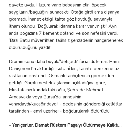
davete uydu. Huzura varıp babasının elini öpecek,
saygılarını/bağlılığını sunacaktı. Otağa girdi ama dışarıya
çıkamadı. İhanet ettiği, tahta göz koyduğu savlarıyla
itham olundu. ‘Boğularak idamına karar verilmişti!’ Aynı
anda boğazına 7 kement dolandı ve son nefesini verdi.
‘Bazı Batılı müverrihler, talihsiz şehzadenin hançerlenerek
öldürüldüğünü yazdı!’
Dramın sonu daha büyük/‘dehşetli’ facia idi. İsmail Hami
Danişmend’in aktardığı ‘sultanî kin’, tarihte benzerine az
rastlanan cinstendi. Osmanlı tarihçilerinin görmezden
geldiği, Garplı meslektaşlarının açıkladığına göre,
Mustafa’nın kundaktaki oğlu, Şehzade Mehmet, -
Amasya’da veya Bursa’da, annesinin
yanındaydı/kucağındaydı! - dedesinin gönderdiği cellâtlar
tarafından - emri üzerine! - boğdurularak öldürüldü!
- Yeniçeriler, Damat Rüstem Paşa’yı Öldürmeye Kalktı…