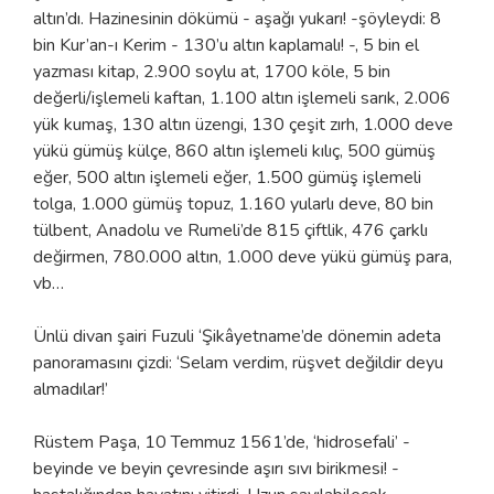
altın’dı. Hazinesinin dökümü - aşağı yukarı! -şöyleydi: 8
bin Kur’an-ı Kerim - 130’u altın kaplamalı! -, 5 bin el
yazması kitap, 2.900 soylu at, 1700 köle, 5 bin
değerli/işlemeli kaftan, 1.100 altın işlemeli sarık, 2.006
yük kumaş, 130 altın üzengi, 130 çeşit zırh, 1.000 deve
yükü gümüş külçe, 860 altın işlemeli kılıç, 500 gümüş
eğer, 500 altın işlemeli eğer, 1.500 gümüş işlemeli
tolga, 1.000 gümüş topuz, 1.160 yularlı deve, 80 bin
tülbent, Anadolu ve Rumeli’de 815 çiftlik, 476 çarklı
değirmen, 780.000 altın, 1.000 deve yükü gümüş para,
vb…
Ünlü divan şairi Fuzuli ‘Şikâyetname’de dönemin adeta
panoramasını çizdi: ‘Selam verdim, rüşvet değildir deyu
almadılar!’
Rüstem Paşa, 10 Temmuz 1561’de, ‘hidrosefali’ -
beyinde ve beyin çevresinde aşırı sıvı birikmesi! -