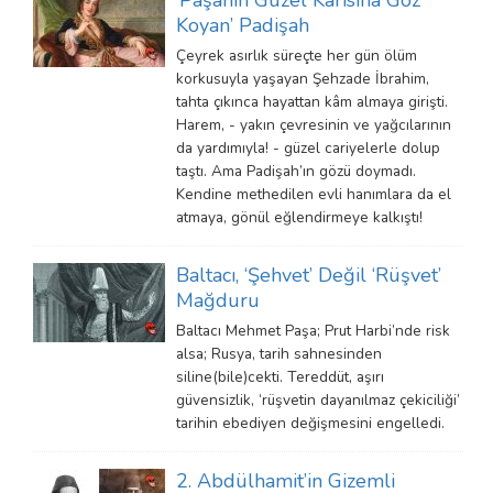
Koyan’ Padişah
Çeyrek asırlık süreçte her gün ölüm
korkusuyla yaşayan Şehzade İbrahim,
tahta çıkınca hayattan kâm almaya girişti.
Harem, - yakın çevresinin ve yağcılarının
da yardımıyla! - güzel cariyelerle dolup
taştı. Ama Padişah’ın gözü doymadı.
Kendine methedilen evli hanımlara da el
atmaya, gönül eğlendirmeye kalkıştı!
Baltacı, ‘Şehvet’ Değil ‘Rüşvet’
Mağduru
Baltacı Mehmet Paşa; Prut Harbi’nde risk
alsa; Rusya, tarih sahnesinden
siline(bile)cekti. Tereddüt, aşırı
güvensizlik, ‘rüşvetin dayanılmaz çekiciliği’
tarihin ebediyen değişmesini engelledi.
2. Abdülhamit’in Gizemli