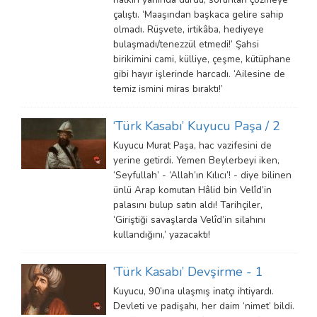
çalıştı. ‘Maaşından başkaca gelire sahip
olmadı. Rüşvete, irtikâba, hediyeye
bulaşmadı/tenezzül etmedi!’ Şahsi
birikimini cami, külliye, çeşme, kütüphane
gibi hayır işlerinde harcadı. ‘Ailesine de
temiz ismini miras bıraktı!’
‘Türk Kasabı’ Kuyucu Paşa / 2
Kuyucu Murat Paşa, hac vazifesini de
yerine getirdi. Yemen Beylerbeyi iken,
‘Seyfullah’ - ‘Allah’ın Kılıcı’! - diye bilinen
ünlü Arap komutan Hâlid bin Velîd’in
palasını bulup satın aldı! Tarihçiler,
‘Giriştiği savaşlarda Velîd’in silahını
kullandığını,’ yazacaktı!
‘Türk Kasabı’ Devşirme - 1
Kuyucu, 90’ına ulaşmış inatçı ihtiyardı.
Devleti ve padişahı, her daim ‘nimet’ bildi.