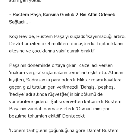
altını geri yolladı.’
- Rüstem Paşa, Karısına Günlük 2 Bin Altın Ödenek
Sağladı… -
Koçi Bey de, Rüstem Paşa’yı suçladı: ‘Kayırmacılığı artırdı.
Devlet arazileri özel mülklere dönüştürdü. Topladıklarını
ailesine ve çocuklarına vakıf olarak bıraktı!’
Paşa’nın döneminde ortaya çıkan, ‘caize’ adı verilen
‘makam vergisi’ suçlamaların temelini teşkil etti. Atanan
kişi(ler), Sadrazam’a para öderdi. Miktar resmi kayıtlara
geçer, gizli tutulur, geri verilmezdi. ‘Bahşiş’, ‘peşkeş’,
‘hediye’ adı altında rüşvet(ler)in bir bölümü de
yöneticilere giderdi. Şahsi servetleri katlanırdı. Rüstem
Paşa’nın varidatı parmak ısırtırdı. ‘Osmanlı’nın içine
bozulma tohumları ekildi!’ Denilecekti.
‘Dönem tarihçilerin çoğunluğuna göre Damat Rüstem