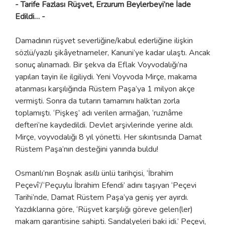
- Tarife Fazlası Rüşvet, Erzurum Beylerbeyi’ne İade
Edildi… -
Damadının rüşvet severliğine/kabul ederliğine ilişkin
sözlü/yazılı şikâyetnameler, Kanuni’ye kadar ulaştı. Ancak
sonuç alınamadı. Bir şekva da Eflak Voyvodalığı’na
yapılan tayin ile ilgiliydi. Yeni Voyvoda Mirçe, makama
atanması karşılığında Rüstem Paşa’ya 1 milyon akçe
vermişti. Sonra da tutarın tamamını halktan zorla
toplamıştı. ‘Pişkeş’ adı verilen armağan, ‘ruznâme
defteri’ne kaydedildi. Devlet arşivlerinde yerine aldı.
Mirçe, voyvodalığı 8 yıl yönetti. Her sıkıntısında Damat
Rüstem Paşa’nın desteğini yanında buldu!
Osmanlı’nın Boşnak asıllı ünlü tarihçisi, ‘İbrahim
Peçevî’/‘Peçuylu İbrahim Efendi’ adını taşıyan ‘Peçevi
Tarihi’nde, Damat Rüstem Paşa’ya geniş yer ayırdı.
Yazdıklarına göre, ‘Rüşvet karşılığı göreve gelen(ler)
makam garantisine sahipti. Sandalyeleri baki idi.’ Peçevi,