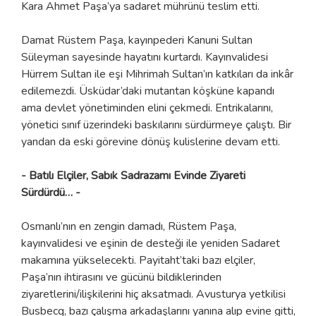
Kara Ahmet Paşa’ya sadaret mührünü teslim etti.
Damat Rüstem Paşa, kayınpederi Kanuni Sultan
Süleyman sayesinde hayatını kurtardı. Kayınvalidesi
Hürrem Sultan ile eşi Mihrimah Sultan’ın katkıları da inkâr
edilemezdi. Üsküdar’daki mutantan köşküne kapandı
ama devlet yönetiminden elini çekmedi. Entrikalarını,
yönetici sınıf üzerindeki baskılarını sürdürmeye çalıştı. Bir
yandan da eski görevine dönüş kulislerine devam etti.
- Batılı Elçiler, Sabık Sadrazamı Evinde Ziyareti
Sürdürdü… -
Osmanlı’nın en zengin damadı, Rüstem Paşa,
kayınvalidesi ve eşinin de desteği ile yeniden Sadaret
makamına yükselecekti. Payitaht’taki bazı elçiler,
Paşa’nın ihtirasını ve gücünü bildiklerinden
ziyaretlerini/ilişkilerini hiç aksatmadı. Avusturya yetkilisi
Busbecq, bazı çalışma arkadaşlarını yanına alıp evine gitti,