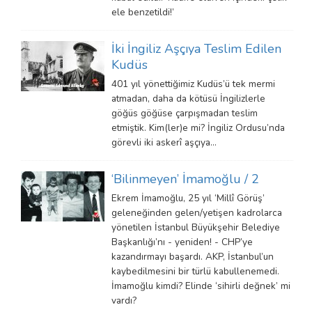
ele benzetildi!’
İki İngiliz Aşçıya Teslim Edilen
Kudüs
401 yıl yönettiğimiz Kudüs’ü tek mermi
atmadan, daha da kötüsü İngilizlerle
göğüs göğüse çarpışmadan teslim
etmiştik. Kim(ler)e mi? İngiliz Ordusu’nda
görevli iki askerî aşçıya…
‘Bilinmeyen’ İmamoğlu / 2
Ekrem İmamoğlu, 25 yıl ‘Millî Görüş’
geleneğinden gelen/yetişen kadrolarca
yönetilen İstanbul Büyükşehir Belediye
Başkanlığı’nı - yeniden! - CHP’ye
kazandırmayı başardı. AKP, İstanbul’un
kaybedilmesini bir türlü kabullenemedi.
İmamoğlu kimdi? Elinde ‘sihirli değnek’ mi
vardı?