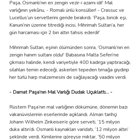
Paşa, Osmanlı’nın en zengin vezir-i azamı idi!’ Mal
varlığının yekûnu, - Romalı ünlü konsüller! - Crassuc ve
Lucellus’un servetlerini geride bırakırdı. ‘Paşa, biricik eşi,
Kanuni’nin üzerine titrediği incisi, Mihrimah Sultan’a, her
gün harcaması için 2 bin altın tahsis ederdi!’
Mihrimah Sultan, eşinin ölümünden sonra, ‘Osmanlı’nın en
zengin hanım sultanı oldu!’ Babasına Malta Seferi’ne
çıkması halinde, kendi variyetiyle 400 kadırga yaptıracağı,
silahları temin edeceği, askerleri tepeden tırnağa giydirip
her türlü harp malzemesini de sağlayacağı vaadini verdi.
- Damat Paşa’nın Mal Varlığı Dudak Uçuklattı… -
Rüstem Paşa’nın mal varlığının dökümüne, dönemin bazı
vakanüvislerinin eserlerinde açıklandı. Alman tarihçi
Johann Wilhelm Zinkeisen’e göre serveti, ‘15 milyon
duka altın’dı. Osmanlı kaynakları varidatı, ‘12 milyon altın’
şeklinde verdi. Kimilerine göreyse miktar, ‘50 milyon