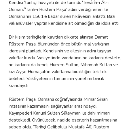
Kendisi ‘tarihçi’ hüviyeti ile de tanındı. ‘Tevârîh-i Âl-i
Osman’/‘Tarih-i Rüstem Paşa’ adını verdiği eseri ile
Osmanlı’nın 1561’e kadar süren hikâyesini anlattı. Bazı
vakanüvisler yapıtın kendisine ait olmadığını da iddia etti.
Bir kısım tarihçilerin kayıtları dikkate alınırsa Damat
Rüstem Paşa, ölümünden önce bütün mal varlığının
idaresini planladı. Kendisinin ve ailesinin adını taşıyan
vakıflar kurdu. Vasiyetinde varidatının ne kadarını devlete,
ne kadarını da kendi, Hürrem Sultan, Mihrimah Sultan ve
kızı Ayşe Hümaşah’ın vakıflarına bıraktığını tek tek
belirledi. Vakfiyelerinin tamamının yönetimi biricik
kızındaydı.
Rüstem Paşa, Osmanlı coğrafyasında Mimar Sinan
imzasının kazınmasını sağlayanlar arasındaydı.
Kayınpederi Kanuni Sultan Süleyman ile dahi mimarı
destekledi. Övünülecek, nadide eserlerin kazanılmasına
sebep oldu. ‘Tarihçi Gelibolulu Mustafa Âlî, Rüstem