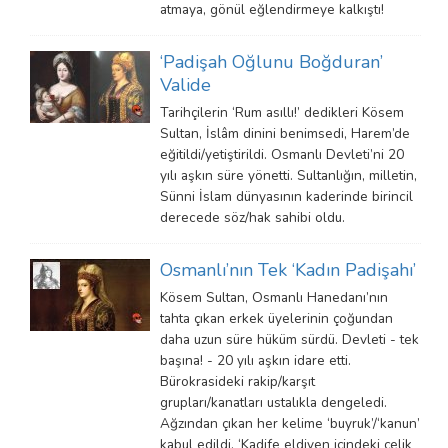
atmaya, gönül eğlendirmeye kalkıştı!
‘Padişah Oğlunu Boğduran’
Valide
Tarihçilerin ‘Rum asıllı!’ dedikleri Kösem
Sultan, İslâm dinini benimsedi, Harem’de
eğitildi/yetiştirildi. Osmanlı Devleti’ni 20
yılı aşkın süre yönetti. Sultanlığın, milletin,
Sünni İslam dünyasının kaderinde birincil
derecede söz/hak sahibi oldu.
Osmanlı’nın Tek ‘Kadın Padişahı’
Kösem Sultan, Osmanlı Hanedanı’nın
tahta çıkan erkek üyelerinin çoğundan
daha uzun süre hüküm sürdü. Devleti - tek
başına! - 20 yılı aşkın idare etti.
Bürokrasideki rakip/karşıt
grupları/kanatları ustalıkla dengeledi.
Ağzından çıkan her kelime ‘buyruk’/‘kanun’
kabul edildi. ‘Kadife eldiven içindeki çelik