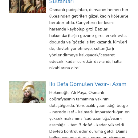
Sultanları
Osmanlı padişahları, dünyanın hemen her
ülkesinden getirilen güzel kadın kölelerle
beraber oldu. Cariyelerin bir kısmı
haremde kaybolup gitti. Bazıları,
hükümdar(lar)ın gözüne girdi, erkek evlat
doğurdu ve ‘gözde’ sıfatı kazandı. Kimileri
de, devleti yönetmeye, sultan(lar)ı
yönlendirmeye kalkışacak/‘cesaret
edecek’ kadar cüretkâr davrandı, hatta
nikahlarına girdi.
İki Defa Gömülen Vezir-i Azam
Hekimoğlu Ali Paşa, Osmanlı
coğrafyasının tamamına yakınını
dolaştı/gördü. Yöneticilik yapmadığı bölge
- nerede ise! - kalmadı. İmparatorluğun en
yüksek makamına ‘sadrazamlığa/vezir-i
azamlığa’ - tam 3 defa! - kadar yükseldi.
Devleti kontrol eder duruma geldi. Daima
halkın yanında durdu, sorunları çözmeye