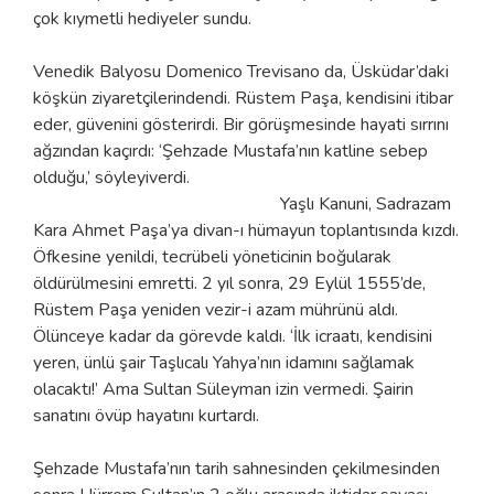
çok kıymetli hediyeler sundu.
Venedik Balyosu Domenico Trevisano da, Üsküdar’daki
köşkün ziyaretçilerindendi. Rüstem Paşa, kendisini itibar
eder, güvenini gösterirdi. Bir görüşmesinde hayati sırrını
ağzından kaçırdı: ‘Şehzade Mustafa’nın katline sebep
olduğu,’ söyleyiverdi.
Yaşlı Kanuni, Sadrazam
Kara Ahmet Paşa’ya divan-ı hümayun toplantısında kızdı.
Öfkesine yenildi, tecrübeli yöneticinin boğularak
öldürülmesini emretti. 2 yıl sonra, 29 Eylül 1555’de,
Rüstem Paşa yeniden vezir-i azam mührünü aldı.
Ölünceye kadar da görevde kaldı. ‘İlk icraatı, kendisini
yeren, ünlü şair Taşlıcalı Yahya’nın idamını sağlamak
olacaktı!’ Ama Sultan Süleyman izin vermedi. Şairin
sanatını övüp hayatını kurtardı.
Şehzade Mustafa’nın tarih sahnesinden çekilmesinden