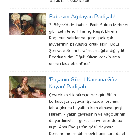
‘barak’lar öksüz kaldı!
Babasını Ağılayan Padişah!
2. Bâyezid de, babası Fatih Sultan Mehmet
gibi ‘zehirlendi’! Tarihçi Reşat Ekrem
Koçu’nun satırlarına göre, ‘pek çok
müverrihin paylaştığı ortak fikir: ‘Oğlu
Şehzade Selim tarafından ağılandığı’ydı!
Bedduası da: ‘Oğul! Kılıcın keskin ama
ömrün kısa olsun!’ idi.’
‘Paşanın Güzel Karısına Göz
Koyan’ Padişah
Çeyrek asırlık süreçte her gün ölüm
korkusuyla yaşayan Şehzade İbrahim,
tahta çıkınca hayattan kâm almaya girişti.
Harem, - yakın çevresinin ve yağcılarının
da yardımıyla! - güzel cariyelerle dolup
taştı. Ama Padişah’ın gözü doymadı.
Kendine methedilen evli hanımlara da el