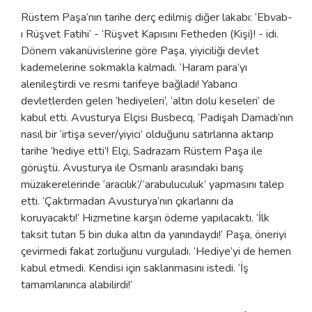
Rüstem Paşa’nın tarihe derç edilmiş diğer lakabı: ‘Ebvab-
ı Rüşvet Fatihi’ - ‘Rüşvet Kapısını Fetheden (Kişi)! - idi.
Dönem vakanüvislerine göre Paşa, yiyiciliği devlet
kademelerine sokmakla kalmadı. ‘Haram para’yı
alenileştirdi ve resmi tarifeye bağladı! Yabancı
devletlerden gelen ‘hediyeleri’, ‘altın dolu keseleri’ de
kabul etti. Avusturya Elçisi Busbecq, ‘Padişah Damadı’nın
nasıl bir ‘irtişa sever/yiyici’ olduğunu satırlarına aktarıp
tarihe ‘hediye etti’! Elçi, Sadrazam Rüstem Paşa ile
görüştü. Avusturya ile Osmanlı arasındaki barış
müzakerelerinde ‘aracılık’/‘arabuluculuk’ yapmasını talep
etti. ‘Çaktırmadan Avusturya’nın çıkarlarını da
koruyacaktı!’ Hizmetine karşın ödeme yapılacaktı. ‘İlk
taksit tutarı 5 bin duka altın da yanındaydı!’ Paşa, öneriyi
çevirmedi fakat zorluğunu vurguladı. ‘Hediye’yi de hemen
kabul etmedi. Kendisi için saklanmasını istedi. ‘İş
tamamlanınca alabilirdi!’