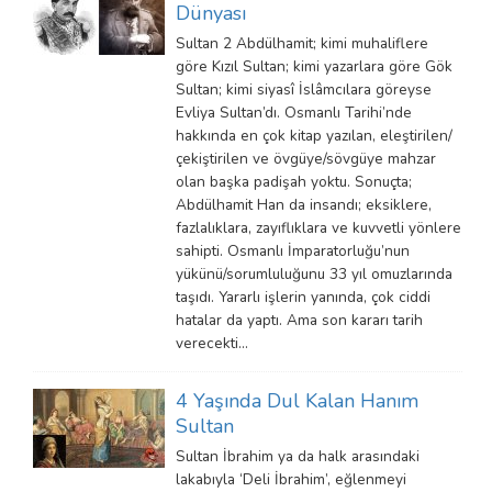
Dünyası
Sultan 2 Abdülhamit; kimi muhaliflere
göre Kızıl Sultan; kimi yazarlara göre Gök
Sultan; kimi siyasî İslâmcılara göreyse
Evliya Sultan’dı. Osmanlı Tarihi’nde
hakkında en çok kitap yazılan, eleştirilen/
çekiştirilen ve övgüye/sövgüye mahzar
olan başka padişah yoktu. Sonuçta;
Abdülhamit Han da insandı; eksiklere,
fazlalıklara, zayıflıklara ve kuvvetli yönlere
sahipti. Osmanlı İmparatorluğu’nun
yükünü/sorumluluğunu 33 yıl omuzlarında
taşıdı. Yararlı işlerin yanında, çok ciddi
hatalar da yaptı. Ama son kararı tarih
verecekti…
4 Yaşında Dul Kalan Hanım
Sultan
Sultan İbrahim ya da halk arasındaki
lakabıyla ‘Deli İbrahim’, eğlenmeyi