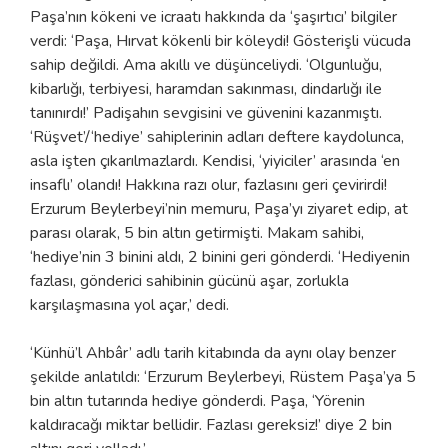
Paşa’nın kökeni ve icraatı hakkında da ‘şaşırtıcı’ bilgiler
verdi: ‘Paşa, Hırvat kökenli bir köleydi! Gösterişli vücuda
sahip değildi. Ama akıllı ve düşünceliydi. ‘Olgunluğu,
kibarlığı, terbiyesi, haramdan sakınması, dindarlığı ile
tanınırdı!’ Padişahın sevgisini ve güvenini kazanmıştı.
‘Rüşvet’/‘hediye’ sahiplerinin adları deftere kaydolunca,
asla işten çıkarılmazlardı. Kendisi, ‘yiyiciler’ arasında ‘en
insaflı’ olandı! Hakkına razı olur, fazlasını geri çevirirdi!
Erzurum Beylerbeyi’nin memuru, Paşa’yı ziyaret edip, at
parası olarak, 5 bin altın getirmişti. Makam sahibi,
‘hediye’nin 3 binini aldı, 2 binini geri gönderdi. ‘Hediyenin
fazlası, gönderici sahibinin gücünü aşar, zorlukla
karşılaşmasına yol açar,’ dedi.
‘Künhü’l Ahbâr’ adlı tarih kitabında da aynı olay benzer
şekilde anlatıldı: ‘Erzurum Beylerbeyi, Rüstem Paşa’ya 5
bin altın tutarında hediye gönderdi. Paşa, ‘Yörenin
kaldıracağı miktar bellidir. Fazlası gereksiz!’ diye 2 bin