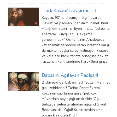
‘Türk Kasabı’ Devşirme - 1
Kuyucu, 90’ına ulaşmış inatçı ihtiyardı.
Devleti ve padişahı, her daim ‘nimet’ bildi.
Aldığı em(irle)ri, harfiyen - hatta fazlası ile
abartarak! - uyguladı. ‘Devşirme
yönetimindeki’ Osmanlı’nın Anadolu’da
katlanılmaz dereceye varan icraatına karşı
durmaktan başka çaresi kalmayan kişilere
ve kitlelere karşı, tarihte örneğine pek az
rastlanan kanlı sindirme harekâtına girişti!
Babasını Ağılayan Padişah!
2. Bâyezid de, babası Fatih Sultan Mehmet
gibi ‘zehirlendi’! Tarihçi Reşat Ekrem
Koçu’nun satırlarına göre, ‘pek çok
müverrihin paylaştığı ortak fikir: ‘Oğlu
Şehzade Selim tarafından ağılandığı’ydı!
Bedduası da: ‘Oğul! Kılıcın keskin ama
ömrün kısa olsun!’ idi.’