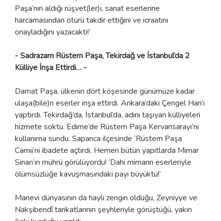
Paşa’nın aldığı rüşvet(ler)i, sanat eserlerine
harcamasından ötürü takdir ettiğini ve icraatını
onayladığını yazacaktı!’
- Sadrazam Rüstem Paşa, Tekirdağ ve İstanbul’da 2
Külliye İnşa Ettirdi… -
Damat Paşa, ülkenin dört köşesinde günümüze kadar
ulaşa(bile)n eserler inşa ettirdi. Ankara’daki Çengel Han’ı
yaptırdı. Tekirdağ’da, İstanbul’da, adını taşıyan külliyeleri
hizmete soktu. Edirne’de Rüstem Paşa Kervansarayı’nı
kullanıma sundu. Sapanca ilçesinde ‘Rüstem Paşa
Camii’ni ibadete açtırdı. Hemen bütün yapıtlarda Mimar
Sinan’ın mührü görülüyordu! ‘Dahi mimarın eserleriyle
ölümsüzlüğe kavuşmasındaki payı büyüktü!’
Manevi dünyasının da hayli zengin olduğu, Zeyniyye ve
Nakşibendî tarikatlarının şeyhleriyle görüştüğü, yakın