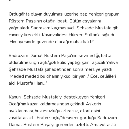
-
Ordugâhta olayın duyulması üzerine bazı Yeniçeri grupları,
Rüstem Paşa’nın otağını bastı. Bütün eşyalarını
yağmaladı. Sadrazam kaçmasaydı, Şehzade Mustafa gibi
canını yitirecekti. Kayınvalidesi Hürrem Sultan’a sığındı.
‘Himayesinde güvende olacağı muhakkaktı!’
Sadrazam Damat Rüstem Paşa’nın sevmediği, hatta
öldürülmesi için açık/gizli kulis yaptığı şair Taşlıcalı Yahya,
Şehzade Mustafa şahadetinden sonra mersiye yazdı:
‘Meded meded bu cihanın yıkıldı bir yanı / Ecel celâlileri
aldı Mustafa Hanı…’
Kanuni, Şehzade Mustafa’yı destekleyen Yeniçeri
Ocağı’nın kazan kaldırmasından çekindi. Askerin
ayaklanması, huzursuzluğu artıracak, otoritesini
zayıflatacaktı. Eratın suçlu/‘desiseci’ gördüğü Sadrazam
Damat Rüstem Paşa’yı görevden azletti. Arnavut asıllı