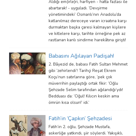
Aldığı em(irle)ri, harfiyen - hatta fazlası ile
abartarak! - uyguladı. ‘Devşirme
yönetimindeki’ Osmanlı’nın Anadolu’da
katlanılmaz dereceye varan icraatına karşı
durmaktan başka çaresi kalmayan kişilere
ve kitlelere karşı, tarihte örneğine pek az
rastlanan kanlı sindirme harekâtına girişti!
Babasını Ağılayan Padişah!
2. Bâyezid de, babası Fatih Sultan Mehmet
gibi ‘zehirlendi’! Tarihçi Reşat Ekrem
Koçu’nun satırlarına göre, ‘pek çok
müverrihin paylaştığı ortak fikir: ‘Oğlu
Şehzade Selim tarafından ağılandığı’ydı!
Bedduası da: ‘Oğul! Kılıcın keskin ama
ömrün kısa olsun!’ idi.’
Fatih’in ‘Çapkın’ Şehzadesi
Fatih’in 2. oğlu, Şehzade Mustafa,
askerliğe yatkındı, şiir söylerdi. Yakışıklı,