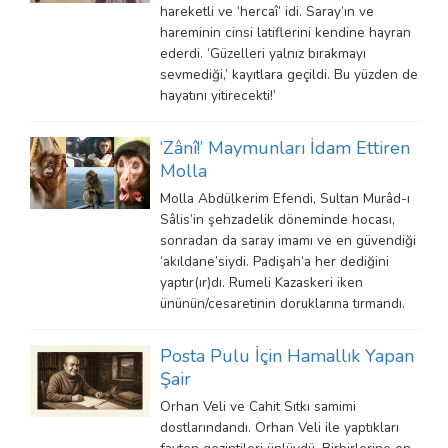
hareketli ve ‘hercaî’ idi. Saray’ın ve
hareminin cinsi latiflerini kendine hayran
ederdi. ‘Güzelleri yalnız bırakmayı
sevmediği,’ kayıtlara geçildi. Bu yüzden de
hayatını yitirecekti!’
‘Zânî!’ Maymunları İdam Ettiren
Molla
Molla Abdülkerim Efendi, Sultan Murâd-ı
Sâlis’in şehzadelik döneminde hocası,
sonradan da saray imamı ve en güvendiği
‘akıldane’siydi. Padişah’a her dediğini
yaptır(ır)dı. Rumeli Kazaskeri iken
ününün/cesaretinin doruklarına tırmandı.
Posta Pulu İçin Hamallık Yapan
Şair
Orhan Veli ve Cahit Sıtkı samimi
dostlarındandı. Orhan Veli ile yaptıkları