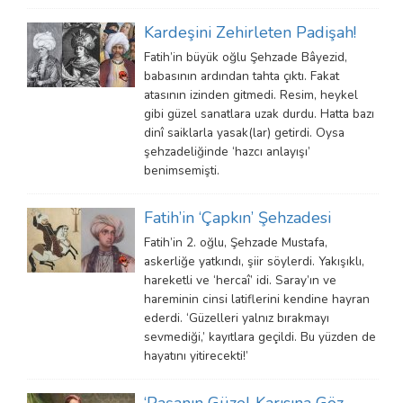
Kardeşini Zehirleten Padişah!
Fatih’in büyük oğlu Şehzade Bâyezid,
babasının ardından tahta çıktı. Fakat
atasının izinden gitmedi. Resim, heykel
gibi güzel sanatlara uzak durdu. Hatta bazı
dinî saiklarla yasak(lar) getirdi. Oysa
şehzadeliğinde ‘hazcı anlayışı’
benimsemişti.
Fatih’in ‘Çapkın’ Şehzadesi
Fatih’in 2. oğlu, Şehzade Mustafa,
askerliğe yatkındı, şiir söylerdi. Yakışıklı,
hareketli ve ‘hercaî’ idi. Saray’ın ve
hareminin cinsi latiflerini kendine hayran
ederdi. ‘Güzelleri yalnız bırakmayı
sevmediği,’ kayıtlara geçildi. Bu yüzden de
hayatını yitirecekti!’
‘Paşanın Güzel Karısına Göz