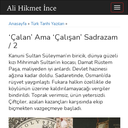
Togg
navig
Anasayfa
»
Türk Tarihi Yazıları
»
‘Çalan’ Ama ‘Çalışan’ Sadrazam
/ 2
Kanuni Sultan Süleyman’ın biricik, dünya güzeli
kızı Mihrimah Sultan’ın kocası, Damat Rüstem
Paşa, maliyeden iyi anlardı. Devlet hazinesi
ağzına kadar doldu. Sadaretinde, Osmanlı’da
rüşvet yaygınlaştı. Fukara halkın özellikle de
köylünün üzerine kaldırılamayacağı vergiler
bindirildi. Toprak verimsiz, ürün yetersizdi.
Çiftçiler, azalan kazançları karşısında ekip
biçmekten vazgeçmeye başladı.