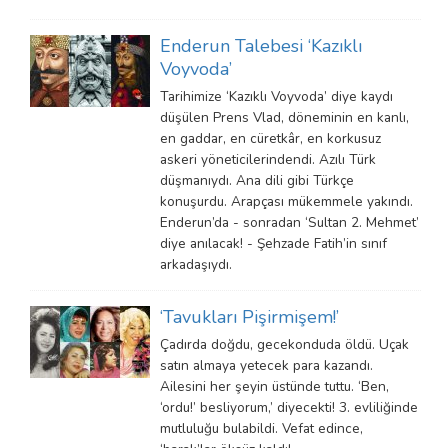
Enderun Talebesi ‘Kazıklı
Voyvoda’
Tarihimize ‘Kazıklı Voyvoda’ diye kaydı
düşülen Prens Vlad, döneminin en kanlı,
en gaddar, en cüretkâr, en korkusuz
askeri yöneticilerindendi. Azılı Türk
düşmanıydı. Ana dili gibi Türkçe
konuşurdu. Arapçası mükemmele yakındı.
Enderun’da - sonradan ‘Sultan 2. Mehmet’
diye anılacak! - Şehzade Fatih’in sınıf
arkadaşıydı.
‘Tavukları Pişirmişem!’
Çadırda doğdu, gecekonduda öldü. Uçak
satın almaya yetecek para kazandı.
Ailesini her şeyin üstünde tuttu. ‘Ben,
‘ordu!’ besliyorum,’ diyecekti! 3. evliliğinde
mutluluğu bulabildi. Vefat edince,