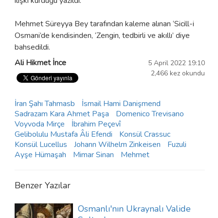
ilişki kurduğu yazıldı.
Mehmet Süreyya Bey tarafından kaleme alınan ‘Sicill-i
Osmani’de kendisinden, ‘Zengin, tedbirli ve akıllı’ diye
bahsedildi.
Ali Hikmet İnce
5 April 2022 19:10
2,466 kez okundu
İran Şahı Tahmasb
İsmail Hami Danişmend
Sadrazam Kara Ahmet Paşa
Domenico Trevisano
Voyvoda Mirçe
İbrahim Peçevî
Gelibolulu Mustafa Âli Efendi
Konsül Crassuc
Konsül Lucellus
Johann Wilhelm Zinkeisen
Fuzuli
Ayşe Hümaşah
Mimar Sinan
Mehmet
Benzer Yazılar
Osmanlı'nın Ukraynalı Valide