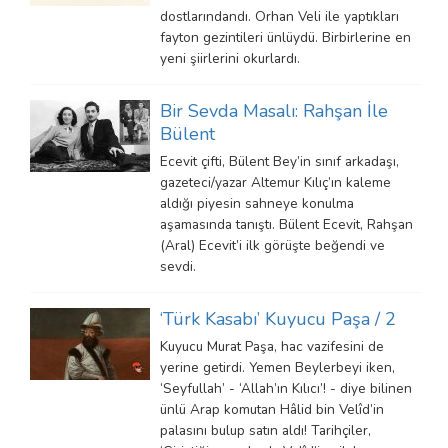
dostlarındandı. Orhan Veli ile yaptıkları
fayton gezintileri ünlüydü. Birbirlerine en
yeni şiirlerini okurlardı.
Bir Sevda Masalı: Rahşan İle
Bülent
Ecevit çifti, Bülent Bey’in sınıf arkadaşı,
gazeteci/yazar Altemur Kılıç’ın kaleme
aldığı piyesin sahneye konulma
aşamasında tanıştı. Bülent Ecevit, Rahşan
(Aral) Ecevit’i ilk görüşte beğendi ve
sevdi.
‘Türk Kasabı’ Kuyucu Paşa / 2
Kuyucu Murat Paşa, hac vazifesini de
yerine getirdi. Yemen Beylerbeyi iken,
‘Seyfullah’ - ‘Allah’ın Kılıcı’! - diye bilinen
ünlü Arap komutan Hâlid bin Velîd’in
palasını bulup satın aldı! Tarihçiler,