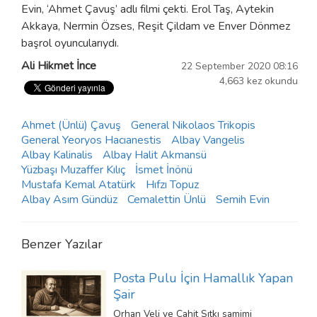
Evin, ‘Ahmet Çavuş’ adlı filmi çekti. Erol Taş, Aytekin
Akkaya, Nermin Özses, Reşit Çildam ve Enver Dönmez
başrol oyuncularıydı.
Ali Hikmet İnce
22 September 2020 08:16
4,663 kez okundu
Ahmet (Ünlü) Çavuş
General Nikolaos Trikopis
General Yeoryos Hacıanestis
Albay Vangelis
Albay Kalinalis
Albay Halit Akmansü
Yüzbaşı Muzaffer Kılıç
İsmet İnönü
Mustafa Kemal Atatürk
Hıfzı Topuz
Albay Asım Gündüz
Cemalettin Ünlü
Semih Evin
Benzer Yazılar
Posta Pulu İçin Hamallık Yapan
Şair
Orhan Veli ve Cahit Sıtkı samimi