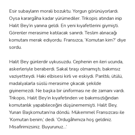
Esir subayların morali bozuktu. Yorgun görünüyorlardı.
Oysa karargâha kadar yürümediler. Trikopis atından inip
Halit Bey’in yanına geldi. En yeni kıyafetlerini giymişti.
Görenler merasime katılacak sanırdı. Teslim alınacağı
komutanı merak ediyordu. Fransızca, ‘Komutan kim?’ diye
sordu.
Halit Bey günlerdir uykusuzdu. Cephenin en ileri ucunda,
askerleriyle beraberdi. Sakal tıraşı olmamıştı, bakımsız
vaziyetteydi. Haki elbisesi kirli ve eskiydi. Parıltılı, ütülü,
madalyalarla süslü merasime çıkacak şekilde
giyinemezdi. Ne başka bir üniforması ne de zamanı vardı.
Trikopis, Halit Bey’in kıyafetinden ve bakımsızlığından
komutanlık yapabileceğini düşünememişti. Halit Bey,
Yunan Başkomutanı’na döndü. Mükemmel Fransızcası ile
‘Komutan benim,’ dedi. ‘Ordugâhımıza hoş geldiniz.
Misafirimizsiniz. Buyurunuz…’