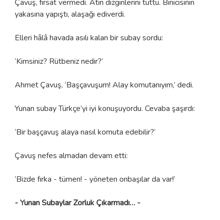
Çavuş, fırsat vermedi. Atın dizginlerini tuttu. Binicisinin
yakasına yapıştı, alaşağı ediverdi.
Elleri hâlâ havada asılı kalan bir subay sordu:
‘Kimsiniz? Rütbeniz nedir?’
Ahmet Çavuş, ‘Başçavuşum! Alay komutanıyım,’ dedi.
Yunan subay Türkçe’yi iyi konuşuyordu. Cevaba şaşırdı:
‘Bir başçavuş alaya nasıl komuta edebilir?’
Çavuş nefes almadan devam etti:
‘Bizde fırka - tümen! - yöneten onbaşılar da var!’
- Yunan Subaylar Zorluk Çıkarmadı… -