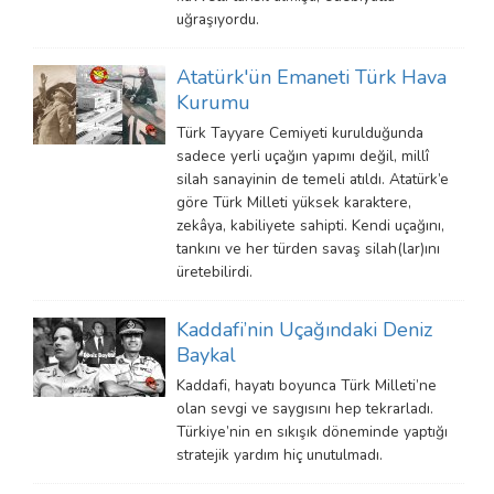
uğraşıyordu.
Atatürk'ün Emaneti Türk Hava
Kurumu
Türk Tayyare Cemiyeti kurulduğunda
sadece yerli uçağın yapımı değil, millî
silah sanayinin de temeli atıldı. Atatürk’e
göre Türk Milleti yüksek karaktere,
zekâya, kabiliyete sahipti. Kendi uçağını,
tankını ve her türden savaş silah(lar)ını
üretebilirdi.
Kaddafi’nin Uçağındaki Deniz
Baykal
Kaddafi, hayatı boyunca Türk Milleti’ne
olan sevgi ve saygısını hep tekrarladı.
Türkiye’nin en sıkışık döneminde yaptığı
stratejik yardım hiç unutulmadı.