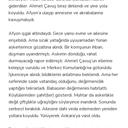
giderdiler. Ahmet Çavuş biraz dinlendi ve yine yola
koyuldu. Afyon’a ulaşıp annesine ve akrabalarına
kavuşmalıydı.
Afyon işgal altındaydı. Gece yarısı evine ve ailesine
erişebildi. Ama sıcak yatağında uyuyamadan Yunan
askerlerince gözaltına alındı. Bir komşunun ihbarı,
düşmanı uyandırmıştı. Askerin döndüğü, rahat
durmayacağı rapor edilmişti. Ahmet Çavuş’un ellerine
kelepçe vuruldu ve Merkez Komutanlığı’na götürüldü.
İşkenceye alındı, bildiklerini anlatması beklendi. Ama her
seferinde sade vatandaş olduğunu, değirmencilik
yaptığını tekrarladı. Babasının değirmenini hatırlattı.
Köylülerinden şahit(ler) gösterdi. Muhtar da askerlikle
değil çiftçilikle uğraştığını söyleyince inandırdı. Sonunda
serbest bırakıldı. Ailesine dahi veda edemeden yeniden
yollara koyuldu. Yürüyerek Ankara’ya vasıl oldu.