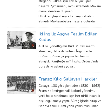
atılgandı. Ülkesi için çok büyük işler
başardı. Şımarmadı, övgü istemedi. Makam
mevki derdine düşmedi.
Bildikleriyle/sırlarıyla kimseyi rahatsız
etmedi. Müktesebatını mezara götürdü.
İki İngiliz Aşçıya Teslim Edilen
Kudüs
401 yıl yönettiğimiz Kudüs’ü tek mermi
atmadan, daha da kötüsü İngilizlerle
göğüs göğüse çarpışmadan teslim
etmiştik. Kim(ler)e mi? İngiliz Ordusu’nda
görevli iki askerî aşçıya…
Fransız Kılıcı Sallayan Harkiler
Cezayir, 130 yılı aşkın süre (1830 - 1962)
Fransız sömürgesiydi. Koloni yönetimi,
yerli halkı sindirmek için her türlü insanlık
dışı uygulamayı yaptı. Süreç içinde Arap ve
Bedevi asıllı 10 milyona yakın Müslüman