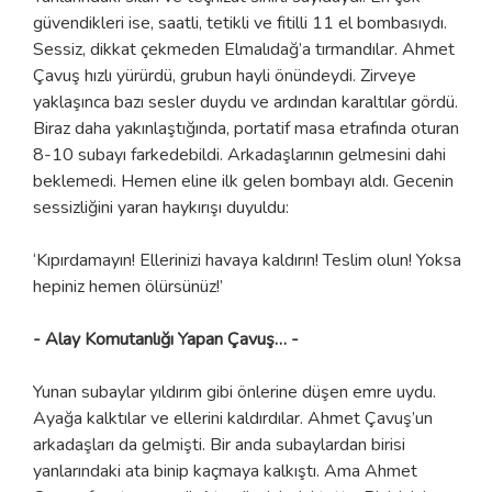
güvendikleri ise, saatli, tetikli ve fitilli 11 el bombasıydı.
Sessiz, dikkat çekmeden Elmalıdağ’a tırmandılar. Ahmet
Çavuş hızlı yürürdü, grubun hayli önündeydi. Zirveye
yaklaşınca bazı sesler duydu ve ardından karaltılar gördü.
Biraz daha yakınlaştığında, portatif masa etrafında oturan
8-10 subayı farkedebildi. Arkadaşlarının gelmesini dahi
beklemedi. Hemen eline ilk gelen bombayı aldı. Gecenin
sessizliğini yaran haykırışı duyuldu:
‘Kıpırdamayın! Ellerinizi havaya kaldırın! Teslim olun! Yoksa
hepiniz hemen ölürsünüz!’
- Alay Komutanlığı Yapan Çavuş… -
Yunan subaylar yıldırım gibi önlerine düşen emre uydu.
Ayağa kalktılar ve ellerini kaldırdılar. Ahmet Çavuş’un
arkadaşları da gelmişti. Bir anda subaylardan birisi
yanlarındaki ata binip kaçmaya kalkıştı. Ama Ahmet