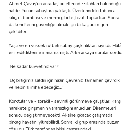
Ahmet Çavuş’un arkadaşları ellerinde silahları bulunduğu
halde, Yunan subaylara yaklaştı. Üzerlerindeki tabanca,
kılıç, el bombası ve mermi gibi teçhizatı topladılar. Sonra
da kendilerini güvenliğe almak için birkaç adım geri
çekildiler.
Yaşlı ve en yüksek rütbeli subay şaşkınlıktan sıyrıldı. Hâlâ
esir edildiklerine inanamamıştı. Arka arkaya sorular sordu:
‘Ne kadar kuvvetiniz var?’
‘Üç birliğimiz saldırı için hazır! Çevrenizi tamamen çevirdik
ve hepinizi imha edeceğiz…’
Korktular ve - zoraki! - sevimli görünmeye çalıştılar. Karşı
harekete girişmenin yararsızlığını anladılar. Direnmeleri
sonucu değiştirmeyecekti. Aksine çıkacak çatışmada
birkaçı hayatını yitirebilirdi. Sonra iki grup arasında buzlar
çözüldü. Türk tarafından birisi çantasındaki