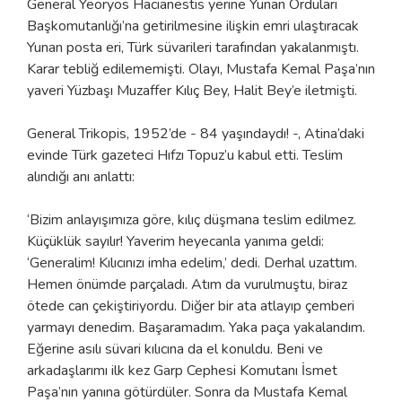
General Yeoryos Hacıanestis yerine Yunan Orduları
Başkomutanlığı’na getirilmesine ilişkin emri ulaştıracak
Yunan posta eri, Türk süvarileri tarafından yakalanmıştı.
Karar tebliğ edilememişti. Olayı, Mustafa Kemal Paşa’nın
yaveri Yüzbaşı Muzaffer Kılıç Bey, Halit Bey’e iletmişti.
General Trikopis, 1952’de - 84 yaşındaydı! -, Atina’daki
evinde Türk gazeteci Hıfzı Topuz’u kabul etti. Teslim
alındığı anı anlattı:
‘Bizim anlayışımıza göre, kılıç düşmana teslim edilmez.
Küçüklük sayılır! Yaverim heyecanla yanıma geldi:
‘Generalim! Kılıcınızı imha edelim,’ dedi. Derhal uzattım.
Hemen önümde parçaladı. Atım da vurulmuştu, biraz
ötede can çekiştiriyordu. Diğer bir ata atlayıp çemberi
yarmayı denedim. Başaramadım. Yaka paça yakalandım.
Eğerine asılı süvari kılıcına da el konuldu. Beni ve
arkadaşlarımı ilk kez Garp Cephesi Komutanı İsmet
Paşa’nın yanına götürdüler. Sonra da Mustafa Kemal