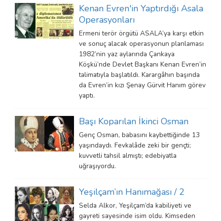
Kenan Evren'in Yaptırdığı Asala
Operasyonları
Ermeni terör örgütü ASALA’ya karşı etkin
ve sonuç alacak operasyonun planlaması
1982’nin yaz aylarında Çankaya
Köşkü’nde Devlet Başkanı Kenan Evren’in
talimatıyla başlatıldı. Karargâhın başında
da Evren’in kızı Şenay Gürvit Hanım görev
yaptı.
Başı Koparılan İkinci Osman
Genç Osman, babasını kaybettiğinde 13
yaşındaydı. Fevkalâde zeki bir gençti;
kuvvetli tahsil almıştı; edebiyatla
uğraşıyordu.
Yeşilçam’ın Hanımağası / 2
Selda Alkor, Yeşilçam’da kabiliyeti ve
gayreti sayesinde isim oldu. Kimseden