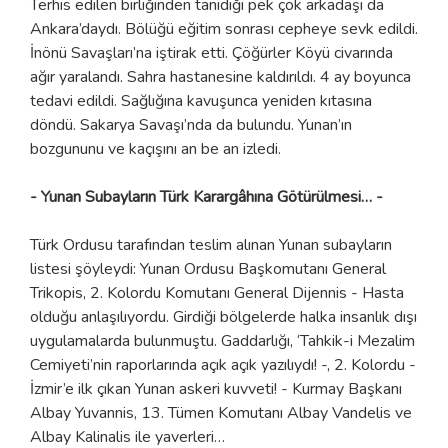
Terhis edilen birliğinden tanıdığı pek çok arkadaşı da
Ankara’daydı. Bölüğü eğitim sonrası cepheye sevk edildi.
İnönü Savaşları’na iştirak etti. Çöğürler Köyü civarında
ağır yaralandı. Sahra hastanesine kaldırıldı. 4 ay boyunca
tedavi edildi. Sağlığına kavuşunca yeniden kıtasına
döndü. Sakarya Savaşı’nda da bulundu. Yunan’ın
bozgununu ve kaçışını an be an izledi.
- Yunan Subayların Türk Karargâhına Götürülmesi… -
Türk Ordusu tarafından teslim alınan Yunan subayların
listesi şöyleydi: Yunan Ordusu Başkomutanı General
Trikopis, 2. Kolordu Komutanı General Dijennis - Hasta
olduğu anlaşılıyordu. Girdiği bölgelerde halka insanlık dışı
uygulamalarda bulunmuştu. Gaddarlığı, ‘Tahkik-i Mezalim
Cemiyeti’nin raporlarında açık açık yazılıydı! -, 2. Kolordu -
İzmir’e ilk çıkan Yunan askeri kuvveti! - Kurmay Başkanı
Albay Yuvannis, 13. Tümen Komutanı Albay Vandelis ve
Albay Kalinalis ile yaverleri…