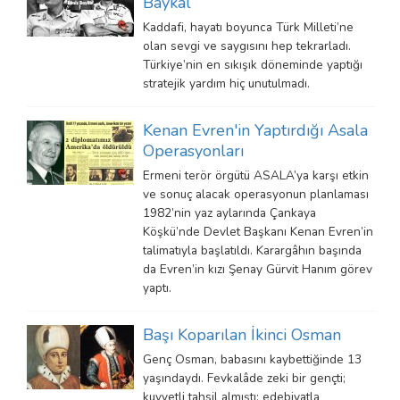
Baykal
Kaddafi, hayatı boyunca Türk Milleti’ne
olan sevgi ve saygısını hep tekrarladı.
Türkiye’nin en sıkışık döneminde yaptığı
stratejik yardım hiç unutulmadı.
Kenan Evren'in Yaptırdığı Asala
Operasyonları
Ermeni terör örgütü ASALA’ya karşı etkin
ve sonuç alacak operasyonun planlaması
1982’nin yaz aylarında Çankaya
Köşkü’nde Devlet Başkanı Kenan Evren’in
talimatıyla başlatıldı. Karargâhın başında
da Evren’in kızı Şenay Gürvit Hanım görev
yaptı.
Başı Koparılan İkinci Osman
Genç Osman, babasını kaybettiğinde 13
yaşındaydı. Fevkalâde zeki bir gençti;
kuvvetli tahsil almıştı; edebiyatla