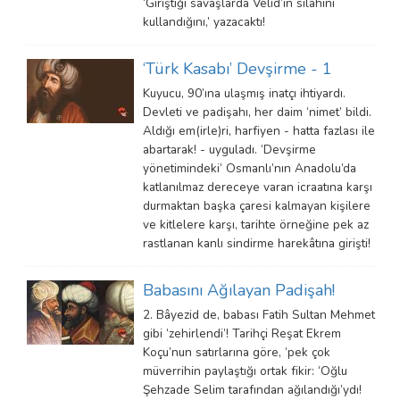
‘Giriştiği savaşlarda Velîd’in silahını
kullandığını,’ yazacaktı!
‘Türk Kasabı’ Devşirme - 1
Kuyucu, 90’ına ulaşmış inatçı ihtiyardı.
Devleti ve padişahı, her daim ‘nimet’ bildi.
Aldığı em(irle)ri, harfiyen - hatta fazlası ile
abartarak! - uyguladı. ‘Devşirme
yönetimindeki’ Osmanlı’nın Anadolu’da
katlanılmaz dereceye varan icraatına karşı
durmaktan başka çaresi kalmayan kişilere
ve kitlelere karşı, tarihte örneğine pek az
rastlanan kanlı sindirme harekâtına girişti!
Babasını Ağılayan Padişah!
2. Bâyezid de, babası Fatih Sultan Mehmet
gibi ‘zehirlendi’! Tarihçi Reşat Ekrem
Koçu’nun satırlarına göre, ‘pek çok
müverrihin paylaştığı ortak fikir: ‘Oğlu
Şehzade Selim tarafından ağılandığı’ydı!