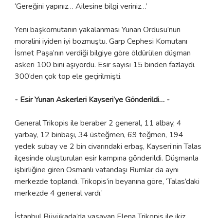
‘Gereğini yapınız… Ailesine bilgi veriniz…’
Yeni başkomutanın yakalanması Yunan Ordusu’nun
moralini iyiden iyi bozmuştu. Garp Cephesi Komutanı
İsmet Paşa’nın verdiği bilgiye göre öldürülen düşman
askeri 100 bini aşıyordu. Esir sayısı 15 binden fazlaydı.
300’den çok top ele geçirilmişti.
- Esir Yunan Askerleri Kayseri’ye Gönderildi… -
General Trikopis ile beraber 2 general, 11 albay, 4
yarbay, 12 binbaşı, 34 üsteğmen, 69 teğmen, 194
yedek subay ve 2 bin civarındaki erbaş, Kayseri’nin Talas
ilçesinde oluşturulan esir kampına gönderildi. Düşmanla
işbirliğine giren Osmanlı vatandaşı Rumlar da aynı
merkezde toplandı. Trikopis’in beyanına göre, ‘Talas’daki
merkezde 4 general vardı.’
İstanbul Büyükada’da yaşayan Elena Trikopis ile ikiz