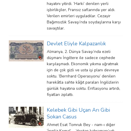
hayatını yitirdi. ‘Harki’ denilen yerli
işbirlikçiler, Fransız saflarında yer aldı.
Verilen emirleri uyguladılar. Cezayir
Bağımsızlık Savaşı’nda soydaşlarına karşı
savaştılar.
Devlet Eliyle Kalpazanlık
Almanya, 2. Dünya Savaşı’nda ezeli
düşmanı İngiltere ile sadece cephede
karşılaşmadı. Ekonomik yıkıma uğratmak
için de çok gizli ve usta işi planı devreye
soktu. ‘Bernhard Operasyonu’ denilen
harekâtla sahte kâğıt paraları İngilizlerin
günlük hayatına soktu. Enflasyonu artırdı,
fiyatları zıplattı.
Kelebek Gibi Uçan Arı Gibi
Sokan Casus
Ahmet Esat Tomruk Bey - nam-ı diğer
‘İngiliz Kemal’ -, ‘destan kahramanı’ydı.