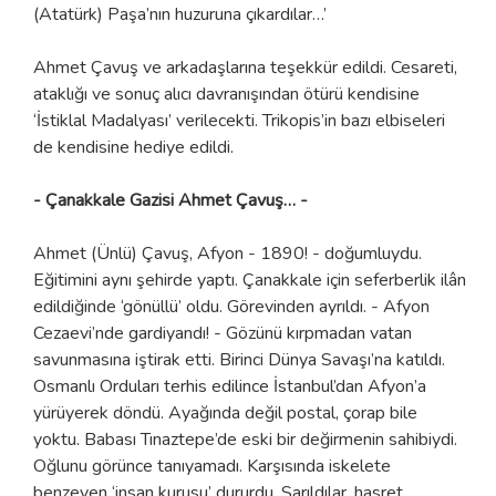
(Atatürk) Paşa’nın huzuruna çıkardılar…’
Ahmet Çavuş ve arkadaşlarına teşekkür edildi. Cesareti,
ataklığı ve sonuç alıcı davranışından ötürü kendisine
‘İstiklal Madalyası’ verilecekti. Trikopis’in bazı elbiseleri
de kendisine hediye edildi.
- Çanakkale Gazisi Ahmet Çavuş… -
Ahmet (Ünlü) Çavuş, Afyon - 1890! - doğumluydu.
Eğitimini aynı şehirde yaptı. Çanakkale için seferberlik ilân
edildiğinde ‘gönüllü’ oldu. Görevinden ayrıldı. - Afyon
Cezaevi’nde gardiyandı! - Gözünü kırpmadan vatan
savunmasına iştirak etti. Birinci Dünya Savaşı’na katıldı.
Osmanlı Orduları terhis edilince İstanbul’dan Afyon’a
yürüyerek döndü. Ayağında değil postal, çorap bile
yoktu. Babası Tınaztepe’de eski bir değirmenin sahibiydi.
Oğlunu görünce tanıyamadı. Karşısında iskelete
benzeyen ‘insan kurusu’ dururdu. Sarıldılar, hasret