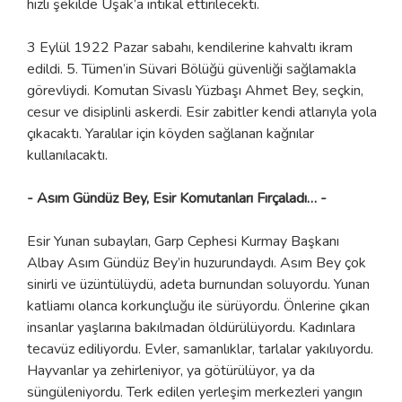
hızlı şekilde Uşak’a intikal ettirilecekti.
3 Eylül 1922 Pazar sabahı, kendilerine kahvaltı ikram
edildi. 5. Tümen’in Süvari Bölüğü güvenliği sağlamakla
görevliydi. Komutan Sivaslı Yüzbaşı Ahmet Bey, seçkin,
cesur ve disiplinli askerdi. Esir zabitler kendi atlarıyla yola
çıkacaktı. Yaralılar için köyden sağlanan kağnılar
kullanılacaktı.
- Asım Gündüz Bey, Esir Komutanları Fırçaladı… -
Esir Yunan subayları, Garp Cephesi Kurmay Başkanı
Albay Asım Gündüz Bey’in huzurundaydı. Asım Bey çok
sinirli ve üzüntülüydü, adeta burnundan soluyordu. Yunan
katliamı olanca korkunçluğu ile sürüyordu. Önlerine çıkan
insanlar yaşlarına bakılmadan öldürülüyordu. Kadınlara
tecavüz ediliyordu. Evler, samanlıklar, tarlalar yakılıyordu.
Hayvanlar ya zehirleniyor, ya götürülüyor, ya da
süngüleniyordu. Terk edilen yerleşim merkezleri yangın