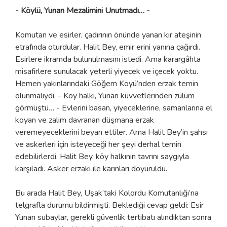
- Köylü, Yunan Mezalimini Unutmadı… -
Komutan ve esirler, çadırının önünde yanan kır ateşinin
etrafında oturdular. Halit Bey, emir erini yanına çağırdı.
Esirlere ikramda bulunulmasını istedi. Ama karargâhta
misafirlere sunulacak yeterli yiyecek ve içecek yoktu.
Hemen yakınlarındaki Göğem Köyü’nden erzak temin
olunmalıydı. - Köy halkı, Yunan kuvvetlerinden zulüm
görmüştü… - Evlerini basan, yiyeceklerine, samanlarına el
koyan ve zalim davranan düşmana erzak
veremeyeceklerini beyan ettiler. Ama Halit Bey’in şahsı
ve askerleri için isteyeceği her şeyi derhal temin
edebilirlerdi. Halit Bey, köy halkının tavrını saygıyla
karşıladı. Asker erzakı ile karınları doyuruldu.
Bu arada Halit Bey, Uşak’taki Kolordu Komutanlığı’na
telgrafla durumu bildirmişti. Beklediği cevap geldi: Esir
Yunan subaylar, gerekli güvenlik tertibatı alındıktan sonra