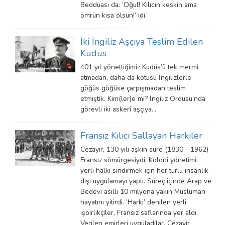
Bedduası da: ‘Oğul! Kılıcın keskin ama
ömrün kısa olsun!’ idi.’
İki İngiliz Aşçıya Teslim Edilen
Kudüs
401 yıl yönettiğimiz Kudüs’ü tek mermi
atmadan, daha da kötüsü İngilizlerle
göğüs göğüse çarpışmadan teslim
etmiştik. Kim(ler)e mi? İngiliz Ordusu’nda
görevli iki askerî aşçıya…
Fransız Kılıcı Sallayan Harkiler
Cezayir, 130 yılı aşkın süre (1830 - 1962)
Fransız sömürgesiydi. Koloni yönetimi,
yerli halkı sindirmek için her türlü insanlık
dışı uygulamayı yaptı. Süreç içinde Arap ve
Bedevi asıllı 10 milyona yakın Müslüman
hayatını yitirdi. ‘Harki’ denilen yerli
işbirlikçiler, Fransız saflarında yer aldı.
Verilen emirleri uyguladılar. Cezayir