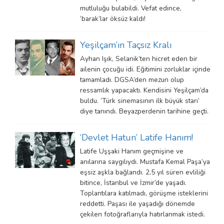
mutluluğu bulabildi. Vefat edince,
‘barak’lar öksüz kaldı!
Yeşilçam’ın Taçsız Kralı
Ayhan Işık, Selanik’ten hicret eden bir
ailenin çocuğu idi. Eğitimini zorluklar içinde
tamamladı. DGSA’den mezun olup
ressamlık yapacaktı. Kendisini Yeşilçam’da
buldu. ‘Türk sinemasının ilk büyük starı’
diye tanındı. Beyazperdenin tarihine geçti.
‘Devlet Hatun’ Latife Hanım!
Latife Uşşaki Hanım geçmişine ve
anılarına saygılıydı. Mustafa Kemal Paşa’ya
eşsiz aşkla bağlandı. 2,5 yıl süren evliliği
bitince, İstanbul ve İzmir’de yaşadı.
Toplantılara katılmadı, görüşme isteklerini
reddetti. Paşası ile yaşadığı dönemde
çekilen fotoğraflarıyla hatırlanmak istedi.