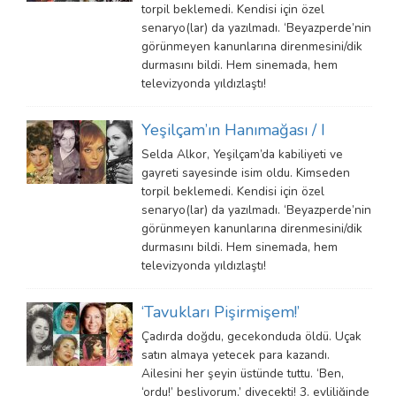
torpil beklemedi. Kendisi için özel
senaryo(lar) da yazılmadı. ‘Beyazperde’nin
görünmeyen kanunlarına direnmesini/dik
durmasını bildi. Hem sinemada, hem
televizyonda yıldızlaştı!
Yeşilçam’ın Hanımağası / I
Selda Alkor, Yeşilçam’da kabiliyeti ve
gayreti sayesinde isim oldu. Kimseden
torpil beklemedi. Kendisi için özel
senaryo(lar) da yazılmadı. ‘Beyazperde’nin
görünmeyen kanunlarına direnmesini/dik
durmasını bildi. Hem sinemada, hem
televizyonda yıldızlaştı!
‘Tavukları Pişirmişem!’
Çadırda doğdu, gecekonduda öldü. Uçak
satın almaya yetecek para kazandı.
Ailesini her şeyin üstünde tuttu. ‘Ben,
‘ordu!’ besliyorum,’ diyecekti! 3. evliliğinde