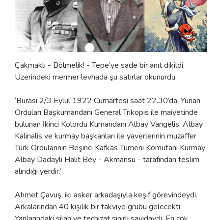
Çakmaklı - Bölmelik! - Tepe’ye sade bir anıt dikildi.
Üzerindeki mermer levhada şu satırlar okunurdu:
‘Burası 2/3 Eylül 1922 Cumartesi saat 22.30’da, Yunan
Orduları Başkumandanı General Trikopis ile maiyetinde
bulunan İkinci Kolordu Kumandanı Albay Vangelis, Albay
Kalinalis ve kurmay başkanları ile yaverlerinin muzaffer
Türk Ordularının Beşinci Kafkas Tümeni Komutanı Kurmay
Albay Dadaylı Halit Bey - Akmansü - tarafından teslim
alındığı yerdir.’
Ahmet Çavuş, iki asker arkadaşıyla keşif görevindeydi.
Arkalarından 40 kişilik bir takviye grubu gelecekti.
Yanlarındaki silah ve teçhizat sınırlı sayıdaydı. En çok