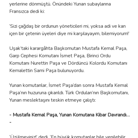
yerlerine dönmüştü. Önündeki Yunan subaylarına
Fransızca dedi ki:
‘Sizi çağdaş bir ordunun yöneticileri mi, yoksa adi ve kan
içen bir çetenin üyeleri diye mi karşılayayım, bilemiyorum!’
Uşak’taki karargâhta Başkomutan Mustafa Kemal Paşa,
Garp Cephesi Komutanı İsmet Paşa, Birinci Ordu
Komutanı Nurettin Paşa ve Dördüncü Kolordu Komutanı
Kemalettin Sami Paşa bulunuyordu.
Yunan komutanlar, İsmet Paşa’dan sonra Mustafa Kemal
Paşa’nın huzuruna çıkarıldı. Türk Orduları’nın Başkomutanı,
Yunan meslektaşını teskin etmeye çalıştı:
- Mustafa Kemal Paşa, Yunan Komutana Kibar Davrandı…
-
‘Üzülmeyiniz!’ dedi. ‘En büyük komutanlar bile yenilebilir.