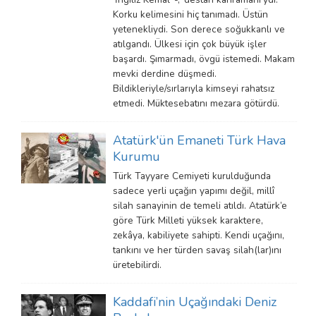
Korku kelimesini hiç tanımadı. Üstün
yetenekliydi. Son derece soğukkanlı ve
atılgandı. Ülkesi için çok büyük işler
başardı. Şımarmadı, övgü istemedi. Makam
mevki derdine düşmedi.
Bildikleriyle/sırlarıyla kimseyi rahatsız
etmedi. Müktesebatını mezara götürdü.
Atatürk'ün Emaneti Türk Hava
Kurumu
Türk Tayyare Cemiyeti kurulduğunda
sadece yerli uçağın yapımı değil, millî
silah sanayinin de temeli atıldı. Atatürk’e
göre Türk Milleti yüksek karaktere,
zekâya, kabiliyete sahipti. Kendi uçağını,
tankını ve her türden savaş silah(lar)ını
üretebilirdi.
Kaddafi’nin Uçağındaki Deniz