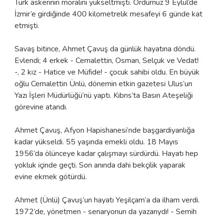
Türk askerinin moralini yükseltmişti. Ordumuz 9 Eylül’de
İzmir’e girdiğinde 400 kilometrelik mesafeyi 6 günde kat
etmişti.
Savaş bitince, Ahmet Çavuş da günlük hayatına döndü.
Evlendi; 4 erkek - Cemalettin, Osman, Selçuk ve Vedat!
-, 2 kız - Hatice ve Müfide! - çocuk sahibi oldu. En büyük
oğlu Cemalettin Ünlü, dönemin etkin gazetesi Ulus’un
Yazı İşleri Müdürlüğü’nü yaptı. Kıbrıs’ta Basın Ateşeliği
görevine atandı.
Ahmet Çavuş, Afyon Hapishanesi’nde başgardiyanlığa
kadar yükseldi. 55 yaşında emekli oldu. 18 Mayıs
1956’da ölünceye kadar çalışmayı sürdürdü. Hayatı hep
yokluk içinde geçti. Son anında dahi bekçilik yaparak
evine ekmek götürdü.
Ahmet (Ünlü) Çavuş’un hayatı Yeşilçam’a da ilham verdi.
1972’de, yönetmen - senaryonun da yazarıydı! - Semih