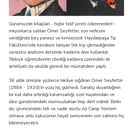
Günümüzde kitapları - hiçbir telif ücreti ödenmeden! -
milyonlarca satılan Ömer Seyfettin; son nefesini
verdiğinde beş parasız ve kimsesizdi. Haydarpaşa Tıp
Fakültesi’nde kendisini tanıyan tek kişi çıkmadığından
cenazesi anatomi dersinde kadavra diye kullanıldı.
Tıbbiye öğrencilerinin izlediği kadavra üzerindeki ilk
ameliyatı da okulda görevli bir müstahdem yaptı.
36 yıllık ömrüne yüzlerce hikâye sığdıran Ömer Seyfettin
(1884 - 1920)’in yüzü hiç gülmedi. Sanatçı duyarlılığının
bir kat daha artırdığı karamsarlığı; özel hayatındaki ve
ülke gündemindeki olumsuzlukları hep dert edindi. Belki
de, çevresindeki tek ve sadık dostu Ali Canip Yöntem
olmasa; ünlü öykücünün hayat serüveninin son sahnesi hiç
bilinmeyecekti.