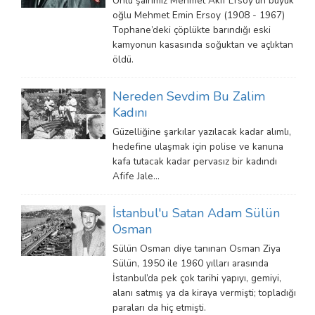
Ünlü şairimiz Mehmet Akif Ersoy’un büyük
oğlu Mehmet Emin Ersoy (1908 - 1967)
Tophane’deki çöplükte barındığı eski
kamyonun kasasında soğuktan ve açlıktan
öldü.
Nereden Sevdim Bu Zalim
Kadını
Güzelliğine şarkılar yazılacak kadar alımlı,
hedefine ulaşmak için polise ve kanuna
kafa tutacak kadar pervasız bir kadındı
Afife Jale...
İstanbul'u Satan Adam Sülün
Osman
Sülün Osman diye tanınan Osman Ziya
Sülün, 1950 ile 1960 yılları arasında
İstanbul’da pek çok tarihi yapıyı, gemiyi,
alanı satmış ya da kiraya vermişti; topladığı
paraları da hiç etmişti.