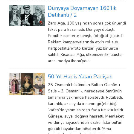
Dünyaya Doyamayan 160’lık
Delikanlı / 2
Zaro Ağa, 130 yaşından sonra çok ünlendi
fakat para kazamadı. Dünyayı dolaştı.
Popüler isimlerle tanıştı, fotoğraf çektirdi.
Reklam kampanyalarında etkin rol aldı.
Kartpostalları/foto kartları yüz binlerce
satıldı. Kısacası Ağa, ülkemizin ilk ‘uluslar
arası medya ikonu’ydu!
50 Yıl Hapis Yatan Padişah
25. Osmanlı hükümdarı Sultan Osmân-ı
Salis - 3. Osman! -, neredeyse ömrünün
tamamına yakınında hapisteydi. Rutubetli,
karanlık, az sayıda insanın gir(ebil)diği
‘kafes’de yarım asırdan fazla tutuklu kaldı.
Güneşe, suya, doğaya hasretti. Memleket
ve dünya siyasetinden uzaktı. İstanbul’un
günlük hayatından bîhaberdi. ‘Ama