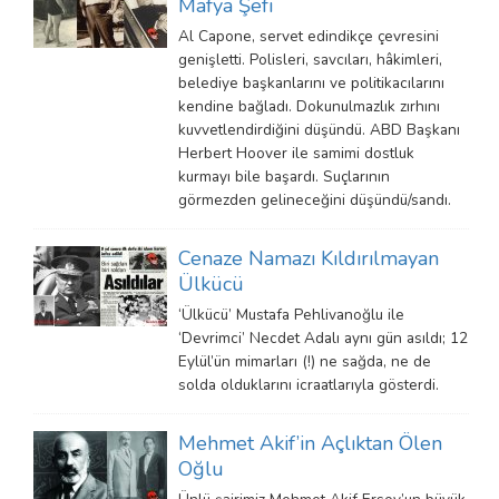
Mafya Şefi
Al Capone, servet edindikçe çevresini
genişletti. Polisleri, savcıları, hâkimleri,
belediye başkanlarını ve politikacılarını
kendine bağladı. Dokunulmazlık zırhını
kuvvetlendirdiğini düşündü. ABD Başkanı
Herbert Hoover ile samimi dostluk
kurmayı bile başardı. Suçlarının
görmezden gelineceğini düşündü/sandı.
Cenaze Namazı Kıldırılmayan
Ülkücü
‘Ülkücü’ Mustafa Pehlivanoğlu ile
‘Devrimci’ Necdet Adalı aynı gün asıldı; 12
Eylül’ün mimarları (!) ne sağda, ne de
solda olduklarını icraatlarıyla gösterdi.
Mehmet Akif’in Açlıktan Ölen
Oğlu