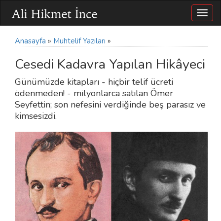
Togg
navig
Anasayfa
»
Muhtelif Yazıları
»
Cesedi Kadavra Yapılan Hikâyeci
Günümüzde kitapları - hiçbir telif ücreti
ödenmeden! - milyonlarca satılan Ömer
Seyfettin; son nefesini verdiğinde beş parasız ve
kimsesizdi.