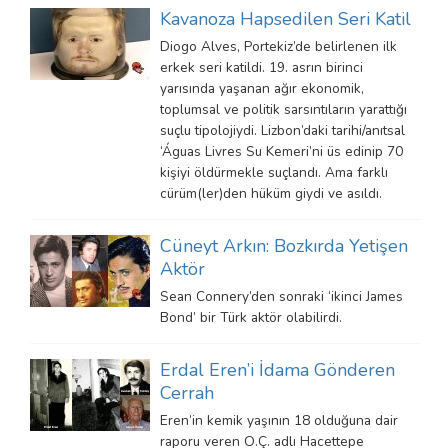
Kavanoza Hapsedilen Seri Katil
Diogo Alves, Portekiz’de belirlenen ilk
erkek seri katildi. 19. asrın birinci
yarısında yaşanan ağır ekonomik,
toplumsal ve politik sarsıntıların yarattığı
suçlu tipolojiydi. Lizbon’daki tarihi/anıtsal
‘Águas Livres Su Kemeri’ni üs edinip 70
kişiyi öldürmekle suçlandı. Ama farklı
cürüm(ler)den hüküm giydi ve asıldı.
Cüneyt Arkın: Bozkırda Yetişen
Aktör
Sean Connery’den sonraki ‘ikinci James
Bond’ bir Türk aktör olabilirdi.
Erdal Eren’i İdama Gönderen
Cerrah
Eren’in kemik yaşının 18 olduğuna dair
raporu veren O.Ç. adlı Hacettepe