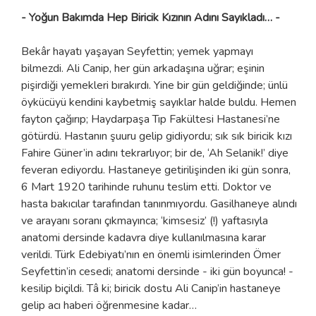
- Yoğun Bakımda Hep Biricik Kızının Adını Sayıkladı… -
Bekâr hayatı yaşayan Seyfettin; yemek yapmayı
bilmezdi. Ali Canip, her gün arkadaşına uğrar; eşinin
pişirdiği yemekleri bırakırdı. Yine bir gün geldiğinde; ünlü
öykücüyü kendini kaybetmiş sayıklar halde buldu. Hemen
fayton çağırıp; Haydarpaşa Tıp Fakültesi Hastanesi’ne
götürdü. Hastanın şuuru gelip gidiyordu; sık sık biricik kızı
Fahire Güner’in adını tekrarlıyor; bir de, ‘Ah Selanik!’ diye
feveran ediyordu. Hastaneye getirilişinden iki gün sonra,
6 Mart 1920 tarihinde ruhunu teslim etti. Doktor ve
hasta bakıcılar tarafından tanınmıyordu. Gasilhaneye alındı
ve arayanı soranı çıkmayınca; ‘kimsesiz’ (!) yaftasıyla
anatomi dersinde kadavra diye kullanılmasına karar
verildi. Türk Edebiyatı’nın en önemli isimlerinden Ömer
Seyfettin’in cesedi; anatomi dersinde - iki gün boyunca! -
kesilip biçildi. Tâ ki; biricik dostu Ali Canip’in hastaneye
gelip acı haberi öğrenmesine kadar…