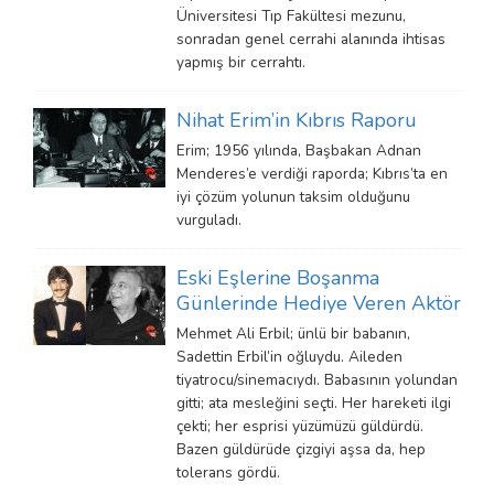
Üniversitesi Tıp Fakültesi mezunu,
sonradan genel cerrahi alanında ihtisas
yapmış bir cerrahtı.
Nihat Erim’in Kıbrıs Raporu
Erim; 1956 yılında, Başbakan Adnan
Menderes’e verdiği raporda; Kıbrıs’ta en
iyi çözüm yolunun taksim olduğunu
vurguladı.
Eski Eşlerine Boşanma
Günlerinde Hediye Veren Aktör
Mehmet Ali Erbil; ünlü bir babanın,
Sadettin Erbil’in oğluydu. Aileden
tiyatrocu/sinemacıydı. Babasının yolundan
gitti; ata mesleğini seçti. Her hareketi ilgi
çekti; her esprisi yüzümüzü güldürdü.
Bazen güldürüde çizgiyi aşsa da, hep
tolerans gördü.