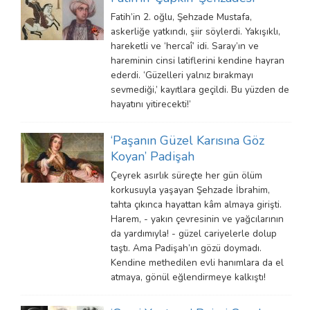
Fatih’in 2. oğlu, Şehzade Mustafa,
askerliğe yatkındı, şiir söylerdi. Yakışıklı,
hareketli ve ‘hercaî’ idi. Saray’ın ve
hareminin cinsi latiflerini kendine hayran
ederdi. ‘Güzelleri yalnız bırakmayı
sevmediği,’ kayıtlara geçildi. Bu yüzden de
hayatını yitirecekti!’
‘Paşanın Güzel Karısına Göz
Koyan’ Padişah
Çeyrek asırlık süreçte her gün ölüm
korkusuyla yaşayan Şehzade İbrahim,
tahta çıkınca hayattan kâm almaya girişti.
Harem, - yakın çevresinin ve yağcılarının
da yardımıyla! - güzel cariyelerle dolup
taştı. Ama Padişah’ın gözü doymadı.
Kendine methedilen evli hanımlara da el
atmaya, gönül eğlendirmeye kalkıştı!