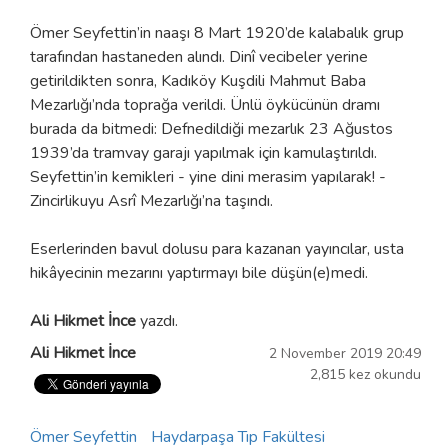
Ömer Seyfettin’in naaşı 8 Mart 1920’de kalabalık grup
tarafından hastaneden alındı. Dinî vecibeler yerine
getirildikten sonra, Kadıköy Kuşdili Mahmut Baba
Mezarlığı’nda toprağa verildi. Ünlü öykücünün dramı
burada da bitmedi: Defnedildiği mezarlık 23 Ağustos
1939’da tramvay garajı yapılmak için kamulaştırıldı.
Seyfettin’in kemikleri - yine dini merasim yapılarak! -
Zincirlikuyu Asrî Mezarlığı’na taşındı.
Eserlerinden bavul dolusu para kazanan yayıncılar, usta
hikâyecinin mezarını yaptırmayı bile düşün(e)medi.
Ali Hikmet İnce
yazdı.
Ali Hikmet İnce
2 November 2019 20:49
2,815 kez okundu
Ömer Seyfettin
Haydarpaşa Tıp Fakültesi