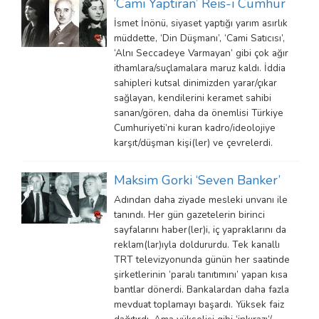
‘Cami Yaptıran’ Reis-i Cumhur
İsmet İnönü, siyaset yaptığı yarım asırlık
müddette, ‘Din Düşmanı’, ‘Cami Satıcısı’,
‘Alnı Seccadeye Varmayan’ gibi çok ağır
ithamlara/suçlamalara maruz kaldı. İddia
sahipleri kutsal dinimizden yarar/çıkar
sağlayan, kendilerini keramet sahibi
sanan/gören, daha da önemlisi Türkiye
Cumhuriyeti’ni kuran kadro/ideolojiye
karşıt/düşman kişi(ler) ve çevrelerdi.
Maksim Gorki ‘Seven Banker’
Adından daha ziyade mesleki unvanı ile
tanındı. Her gün gazetelerin birinci
sayfalarını haber(ler)i, iç yapraklarını da
reklam(lar)ıyla doldururdu. Tek kanallı
TRT televizyonunda günün her saatinde
şirketlerinin ‘paralı tanıtımını’ yapan kısa
bantlar dönerdi. Bankalardan daha fazla
mevduat toplamayı başardı. Yüksek faiz