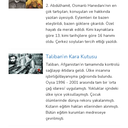
2. Abdülhamit, Osmanlı Hanedanı’nın en
çok tartışılan, konuşulan ve hakkında
yazılan üyesiydi. Eylemleri ile bazen
eleştirildi, bazen göklere çıkarıldı. Özel
hayatı da merak edildi. Kimi kaynaklara
göre 13, kimi tarihçilere göre 16 hanımı
oldu. Çerkez soyluları tercih ettiği yazıldı.
Taliban’ın Kara Kutusu
Taliban, Afganistan’ın tamamında kontrolü
sağlayıp iktidara geldi. Ülke insanına
işbirliği/dayanışma çağrısında bulundu.
Oysa 1996 - 2001 arasında tam bir ‘orta
çağ idaresi’ uygulamıştı. Yokluklar içindeki
ülke iyice yoksullaşmıştı. Çocuk
ölümlerinde dünya rekoru yakalanmıştı.
Kızların eğitim hakları ellerinden alınmıştı.
Bütün eğitim kurumları medreseye
çevrilmişti.