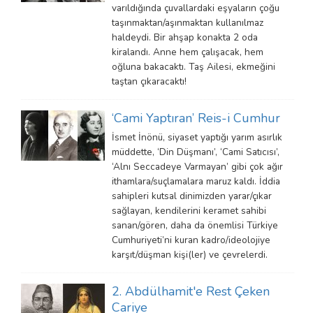
varıldığında çuvallardaki eşyaların çoğu
taşınmaktan/aşınmaktan kullanılmaz
haldeydi. Bir ahşap konakta 2 oda
kiralandı. Anne hem çalışacak, hem
oğluna bakacaktı. Taş Ailesi, ekmeğini
taştan çıkaracaktı!
‘Cami Yaptıran’ Reis-i Cumhur
İsmet İnönü, siyaset yaptığı yarım asırlık
müddette, ‘Din Düşmanı’, ‘Cami Satıcısı’,
‘Alnı Seccadeye Varmayan’ gibi çok ağır
ithamlara/suçlamalara maruz kaldı. İddia
sahipleri kutsal dinimizden yarar/çıkar
sağlayan, kendilerini keramet sahibi
sanan/gören, daha da önemlisi Türkiye
Cumhuriyeti’ni kuran kadro/ideolojiye
karşıt/düşman kişi(ler) ve çevrelerdi.
2. Abdülhamit'e Rest Çeken
Cariye