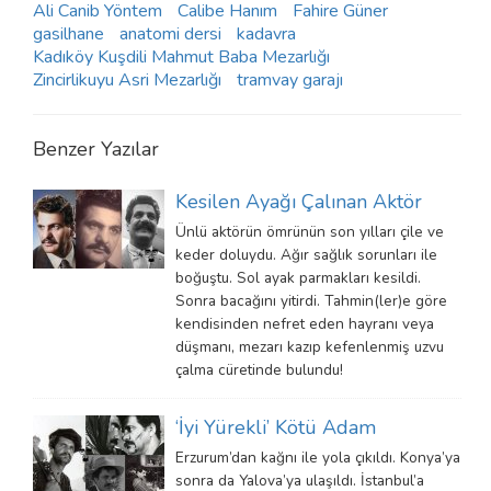
Ali Canib Yöntem
Calibe Hanım
Fahire Güner
gasilhane
anatomi dersi
kadavra
Kadıköy Kuşdili Mahmut Baba Mezarlığı
Zincirlikuyu Asri Mezarlığı
tramvay garajı
Benzer Yazılar
Kesilen Ayağı Çalınan Aktör
Ünlü aktörün ömrünün son yılları çile ve
keder doluydu. Ağır sağlık sorunları ile
boğuştu. Sol ayak parmakları kesildi.
Sonra bacağını yitirdi. Tahmin(ler)e göre
kendisinden nefret eden hayranı veya
düşmanı, mezarı kazıp kefenlenmiş uzvu
çalma cüretinde bulundu!
‘İyi Yürekli’ Kötü Adam
Erzurum’dan kağnı ile yola çıkıldı. Konya’ya
sonra da Yalova’ya ulaşıldı. İstanbul’a