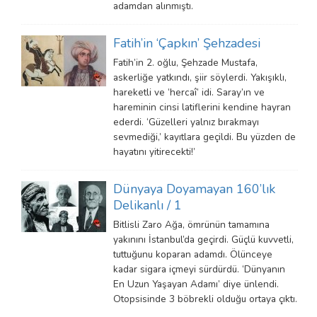
adamdan alınmıştı.
Fatih’in ‘Çapkın’ Şehzadesi
Fatih’in 2. oğlu, Şehzade Mustafa,
askerliğe yatkındı, şiir söylerdi. Yakışıklı,
hareketli ve ‘hercaî’ idi. Saray’ın ve
hareminin cinsi latiflerini kendine hayran
ederdi. ‘Güzelleri yalnız bırakmayı
sevmediği,’ kayıtlara geçildi. Bu yüzden de
hayatını yitirecekti!’
Dünyaya Doyamayan 160’lık
Delikanlı / 1
Bitlisli Zaro Ağa, ömrünün tamamına
yakınını İstanbul’da geçirdi. Güçlü kuvvetli,
tuttuğunu koparan adamdı. Ölünceye
kadar sigara içmeyi sürdürdü. ‘Dünyanın
En Uzun Yaşayan Adamı’ diye ünlendi.
Otopsisinde 3 böbrekli olduğu ortaya çıktı.