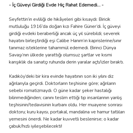
- İç Güveyi Girdiği Evde Hiç Rahat Edemedi… -
Seyfettin’in evliliği de hikâyeleri gibi kısaydı: Biricik
mutluluğu 1916’da doğan kızı Fahire Güner’di. İç güveyi
girdiği evdeki beraberliği ancak üç yıl sürebildi; severek
hayatını birleştirdiği eşi Calibe Hanım’ın kaprislerine/sınır
tanımaz isteklerine tahammül edemedi. Birinci Dünya
Savaşı’nın ülkede yarattığı olumsuz şartlar ve kısmi
karışıklık da sanatçı ruhunda derin yaralar açtı/izler bıraktı.
Kadıköy’deki bir kira evinde hayatının son iki yılını diz
ağrılarıyla geçirdi. Doktorların teşhisine göre; ağrıların
sebebi romatizmaydı. O güne kadar şeker hastalığı
bilinmediğinden; canını teslim ettiği tıp insanlarının yanlış
teşhisinin/tedavisinin kurbanı oldu. Her muayene sonrası
doktoru; kuru kayısı, portakal, mandalina ve hamur tatlıları
yemesini önerdi. Ne kadar kuvvetli beslenirse; o kadar
çabuk/hızlı iyileşebilecekti!