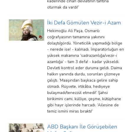
kaderinde cihan devletinin tahtına
oturmak da vardı!’
İki Defa Gömülen Vezir-i Azam
Hekimoğlu Ali Paşa, Osmanlı
coğrafyasının tamamına yakınını
dolaştı/gördü. Yöneticilik yapmadığı bölge
- nerede ise! - kalmadı. İmparatorluğun en
yüksek makamına ‘sadrazamlığa/vezir-i
azamlığa’ - tam 3 defa! - kadar yükseldi.
Devleti kontrol eder duruma geldi. Daima
halkın yanında durdu, sorunları çözmeye
çalıştı. ‘Maaşından başkaca gelire sahip
olmadı. Rüşvete, irtikâba, hediyeye
bulaşmadı/tenezzül etmedi!’ Şahsi
birikimini cami, külliye, çeşme, kütüphane
gibi hayır işlerinde harcadı. ‘Ailesine de
temiz ismini miras bıraktı!’
ABD Başkanı İle Görüşebilen