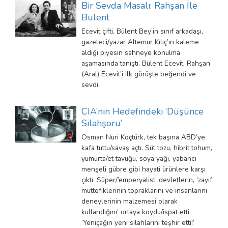
Bir Sevda Masalı: Rahşan İle
Bülent
Ecevit çifti, Bülent Bey’in sınıf arkadaşı,
gazeteci/yazar Altemur Kılıç’ın kaleme
aldığı piyesin sahneye konulma
aşamasında tanıştı. Bülent Ecevit, Rahşan
(Aral) Ecevit’i ilk görüşte beğendi ve
sevdi.
CIA’nin Hedefindeki ‘Düşünce
Silahşoru’
Osman Nuri Koçtürk, tek başına ABD’ye
kafa tuttu/savaş açtı. Süt tozu, hibrit tohum,
yumurta/et tavuğu, soya yağı, yabancı
menşeli gübre gibi hayati ürünlere karşı
çıktı. Süper/’emperyalist’ devletlerin, ‘zayıf
müttefiklerinin topraklarını ve insanlarını
deneylerinin malzemesi olarak
kullandığını’ ortaya koydu/ispat etti.
‘Yeniçağın yeni silahlarını teşhir etti!’