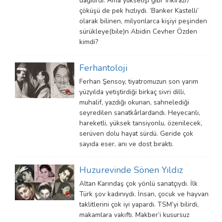
dağıtırdı. Ama yükselişi gibi ‘inkırazı’/
çöküşü de pek hızlıydı. ‘Banker Kastelli’
olarak bilinen, milyonlarca kişiyi peşinden
sürükleye(bile)n Abidin Cevher Özden
kimdi?
Ferhantoloji
Ferhan Şensoy, tiyatromuzun son yarım
yüzyılda yetiştirdiği birkaç sivri dilli,
muhalif, yazdığı okunan, sahnelediği
seyredilen sanatkârlardandı. Heyecanlı,
hareketli, yüksek tansiyonlu, özenilecek,
serüven dolu hayat sürdü. Geride çok
sayıda eser, anı ve dost bıraktı.
Huzurevinde Sönen Yıldız
Altan Karındaş çok yönlü sanatçıydı. İlk
Türk şov kadınıydı. İnsan, çocuk ve hayvan
taklitlerini çok iyi yapardı. TSM’yi bilirdi,
makamlara vakıftı. Makber’i kusursuz