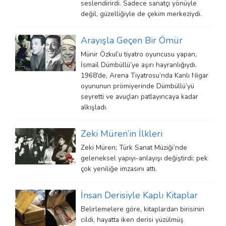
seslendirirdi. Sadece sanatçı yönüyle
değil, güzelliğiyle de çekim merkeziydi.
Arayışla Geçen Bir Ömür
Münir Özkul’u tiyatro oyuncusu yapan,
İsmail Dümbüllü’ye aşırı hayranlığıydı.
1968’de, Arena Tiyatrosu’nda Kanlı Nigar
oyununun prömiyerinde Dümbüllü’yü
seyretti ve avuçları patlayıncaya kadar
alkışladı.
Zeki Müren’in İlkleri
Zeki Müren; Türk Sanat Müziği’nde
geleneksel yapıyı-anlayışı değiştirdi; pek
çok yeniliğe imzasını attı.
İnsan Derisiyle Kaplı Kitaplar
Belirlemelere göre, kitaplardan birisinin
cildi, hayatta iken derisi yüzülmüş