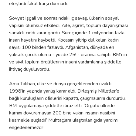
eleştirdi fakat karşı durmadı.
Sovyet işgali ve sonrasındaki iç savaş, ülkenin sosyal
yapısını olumsuz etkiledi. Aile, aşiret, toplum dayanışması
sarsıldı, ciddi zarar gördü. Süreç içinde 1 milyondan fazla
insan hayatını kaybetti. Kocasını yitirip dul kalan kadın
sayısı 100 binden fazlaydı. Afganistan, dünyada en
yüksek çocuk ölümü - yüzde 25! - oranına sahipti. BM’nin
ve sivil toplum örgütlerinin insani yardımlarına şiddetle
ihtiyaç duyuluyordu.
Ama Taliban, ülke ve dünya gerçeklerinden uzaktı.
1998’in yazında yanlış karar aldı. Birleşmiş Milletler’e
bağlı kuruluşların ofislerini kapattı, çalışmalarını durdurdu.
BM, uygulamaya şiddetle itiraz etti. ‘Örgütü ülkede
karnını doyuramayan 200 bine yakın insanın nasibini
kesmekle suçladı!’ Muhtaçlara ulaştırılan gıda yardımı
engellenemezdi!