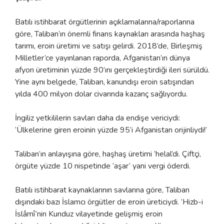
Batılı istihbarat örgütlerinin açıklamalarına/raporlarına
göre, Taliban’ın önemli finans kaynakları arasında haşhaş
tarımı, eroin üretimi ve satışı gelirdi. 2018’de, Birleşmiş
Milletler’ce yayınlanan raporda, Afganistan’ın dünya
afyon üretiminin yüzde 90’ını gerçekleştirdiği ileri sürüldü.
Yine aynı belgede, Taliban, kanundışı eroin satışından
yılda 400 milyon dolar civarında kazanç sağlıyordu.
İngiliz yetkililerin savları daha da endişe vericiydi:
‘Ülkelerine giren eroinin yüzde 95’i Afganistan orijinliydi!’
Taliban’ın anlayışına göre, haşhaş üretimi ‘helal’di. Çiftçi,
örgüte yüzde 10 nispetinde ‘aşar’ yani vergi öderdi.
Batılı istihbarat kaynaklarının savlarına göre, Taliban
dışındaki bazı İslamcı örgütler de eroin üreticiydi. ‘Hizb-i
İslâmî’nin Kunduz vilayetinde gelişmiş eroin