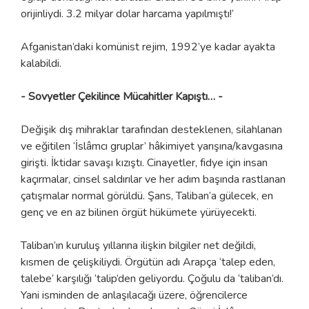
orijinliydi. 3.2 milyar dolar harcama yapılmıştı!’
Afganistan’daki komünist rejim, 1992’ye kadar ayakta
kalabildi.
- Sovyetler Çekilince Mücahitler Kapıştı… -
Değişik dış mihraklar tarafından desteklenen, silahlanan
ve eğitilen ‘İslâmcı gruplar’ hâkimiyet yarışına/kavgasına
girişti. İktidar savaşı kızıştı. Cinayetler, fidye için insan
kaçırmalar, cinsel saldırılar ve her adım başında rastlanan
çatışmalar normal görüldü. Şans, Taliban’a gülecek, en
genç ve en az bilinen örgüt hükümete yürüyecekti.
Taliban’ın kuruluş yıllarına ilişkin bilgiler net değildi,
kısmen de çelişkiliydi. Örgütün adı Arapça ‘talep eden,
talebe’ karşılığı ‘talip’den geliyordu. Çoğulu da ‘taliban’dı.
Yani isminden de anlaşılacağı üzere, öğrencilerce