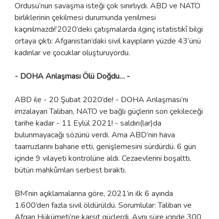
Ordusu’nun savaşma isteği çok sınırlıydı. ABD ve NATO
birliklerinin çekilmesi durumunda yenilmesi
kaçınılmazdı!’2020’deki çatışmalarda ilginç istatistikî bilgi
ortaya çıktı: Afganistan’daki sivil kayıpların yüzde 43’ünü
kadınlar ve çocuklar oluşturuyordu.
- DOHA Anlaşması Ölü Doğdu… -
ABD ile - 20 Şubat 2020’de! - DOHA Anlaşması’nı
imzalayan Taliban, NATO ve bağlı güçlerin son çekileceği
tarihe kadar - 11 Eylül 2021! - saldırı(lar)da
bulunmayacağı sözünü verdi. Ama ABD’nin hava
taarruzlarını bahane etti, genişlemesini sürdürdü. 6 gün
içinde 9 vilayeti kontrolüne aldı. Cezaevlerini boşalttı,
bütün mahkûmları serbest bıraktı.
BM’nin açıklamalarına göre, 2021’in ilk 6 ayında
1.600’den fazla sivil öldürüldü. Sorumlular: Taliban ve
Afgan Hükümeti’ne karşıt güçlerdi. Aynı süre içinde 300