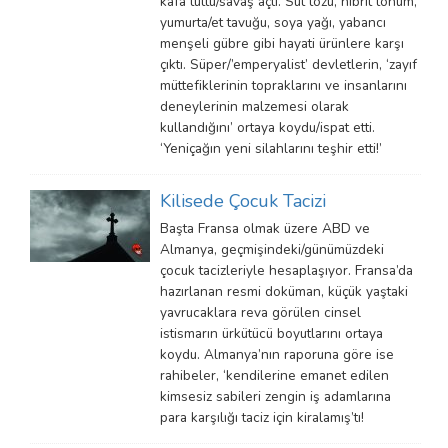
kafa tuttu/savaş açtı. Süt tozu, hibrit tohum,
yumurta/et tavuğu, soya yağı, yabancı
menşeli gübre gibi hayati ürünlere karşı
çıktı. Süper/’emperyalist’ devletlerin, ‘zayıf
müttefiklerinin topraklarını ve insanlarını
deneylerinin malzemesi olarak
kullandığını’ ortaya koydu/ispat etti.
‘Yeniçağın yeni silahlarını teşhir etti!’
Kilisede Çocuk Tacizi
Başta Fransa olmak üzere ABD ve
Almanya, geçmişindeki/günümüzdeki
çocuk tacizleriyle hesaplaşıyor. Fransa’da
hazırlanan resmi doküman, küçük yaştaki
yavrucaklara reva görülen cinsel
istismarın ürkütücü boyutlarını ortaya
koydu. Almanya’nın raporuna göre ise
rahibeler, ‘kendilerine emanet edilen
kimsesiz sabileri zengin iş adamlarına
para karşılığı taciz için kiralamış’tı!