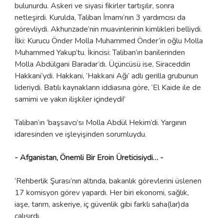
bulunurdu. Askeri ve siyasi fikirler tartışılır, sonra
netleşirdi. Kurulda, Taliban İmamı’nın 3 yardımcısı da
görevliydi. Akhunzade’nin muavinlerinin kimlikleri belliydi.
İlki: Kurucu Önder Molla Muhammed Önder’in oğlu Molla
Muhammed Yakup’tu. İkincisi: Taliban’ın banilerinden
Molla Abdülgani Baradar’dı. Üçüncüsü ise, Siraceddin
Hakkani’ydi. Hakkani, ‘Hakkani Ağı’ adlı gerilla grubunun
lideriydi. Batılı kaynakların iddiasına göre, ‘El Kaide ile de
samimi ve yakın ilişkiler içindeydi!’
Taliban’ın ‘başsavcı’sı Molla Abdül Hekim’di. Yargının
idaresinden ve işleyişinden sorumluydu.
- Afganistan, Önemli Bir Eroin Üreticisiydi… -
‘Rehberlik Şurası’nın altında, bakanlık görevlerini üslenen
17 komisyon görev yapardı. Her biri ekonomi, sağlık,
iaşe, tarım, askeriye, iç güvenlik gibi farklı saha(lar)da
çalışırdı.