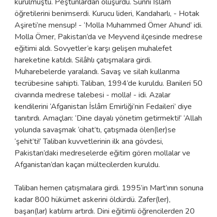
kurulmuştu. Peştunlardan oluşurdu. Sünni İslâm
öğretilerini benimserdi. Kurucu lideri, Kandaharlı, - Hotak
Aşireti’ne mensup! - ‘Molla Muhammed Ömer Ahund’ idi.
Molla Ömer, Pakistan’da ve Meyvend ilçesinde medrese
eğitimi aldı. Sovyetler’e karşı gelişen muhalefet
hareketine katıldı. Silâhlı çatışmalara girdi.
Muharebelerde yaralandı. Savaş ve silah kullanma
tecrübesine sahipti. Taliban, 1994’de kuruldu. Banileri 50
civarında medrese talebesi - molla! - idi. Azalar
kendilerini ‘Afganistan İslâm Emirliği’nin Fedaileri’ diye
tanıtırdı. Amaçları: ‘Dine dayalı yönetim getirmekti!’ ‘Allah
yolunda savaşmak ‘cihat’tı, çatışmada ölen(ler)se
‘şehit’ti!’ Taliban kuvvetlerinin ilk ana gövdesi,
Pakistan’daki medreselerde eğitim gören mollalar ve
Afganistan’dan kaçan mültecilerden kuruldu.
Taliban hemen çatışmalara girdi. 1995’in Mart’ının sonuna
kadar 800 hükümet askerini öldürdü. Zafer(ler),
başarı(lar) katılımı artırdı. Dini eğitimli öğrencilerden 20