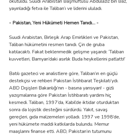
okutuldu. Suudi Arabistan Başmüftüsü Abdulaziz bin Bâz,
yayınladığı fetva ile Taliban’ı ve liderini ululadı.
- Pakistan, Yeni Hükümeti Hemen Tanıdı… -
Suudi Arabistan, Birleşik Arap Emirlikleri ve Pakistan,
Taliban hükümetini resmen tanıdı. Çin de gruba
katılacaktı. Fakat beklenmedik gelişme yaşandı: ‘Taliban
kuvvetleri, Bamyan’daki asırlık Buda heykellerini patlattı!’
Batılı gazeteci ve analistlere göre, Taliban’ın en güçlü
destekçisi ve rehberi Pakistan İstihbarat Teşkilatı’ydı.
ABD Dışişleri Bakanlığı’nın - basına yansıyan! - gizli
yazışmalarına göre Pakistan İstihbaratı yardımı hiç
kesmedi. Taliban, 1997’da, Kabil’de iktidar oturduktan
sonra da lojistik desteğini sürdürdü. Yakıt, savaş
gereçleri, gıda malzemeleri yolladı. 1997 ve 1998’de,
yeni hükümete maddi katkılarda bulundu. Memur
maaşlarını finanse etti. ABD, Pakistan’ın tutumunu