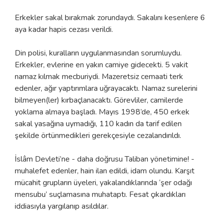
Erkekler sakal bırakmak zorundaydı. Sakalını kesenlere 6
aya kadar hapis cezası verildi.
Din polisi, kuralların uygulanmasından sorumluydu.
Erkekler, evlerine en yakın camiye gidecekti. 5 vakit
namaz kılmak mecburiydi. Mazeretsiz cemaati terk
edenler, ağır yaptırımlara uğrayacaktı. Namaz surelerini
bilmeyen(ler) kırbaçlanacaktı. Görevliler, camilerde
yoklama almaya başladı. Mayıs 1998’de, 450 erkek
sakal yasağına uymadığı, 110 kadın da tarif edilen
şekilde örtünmedikleri gerekçesiyle cezalandırıldı.
İslâm Devleti’ne - daha doğrusu Taliban yönetimine! -
muhalefet edenler, hain ilan edildi, idam olundu. Karşıt
mücahit grupların üyeleri, yakalandıklarında ‘şer odağı
mensubu’ suçlamasına muhataptı. Fesat çıkardıkları
iddiasıyla yargılanıp asıldılar.