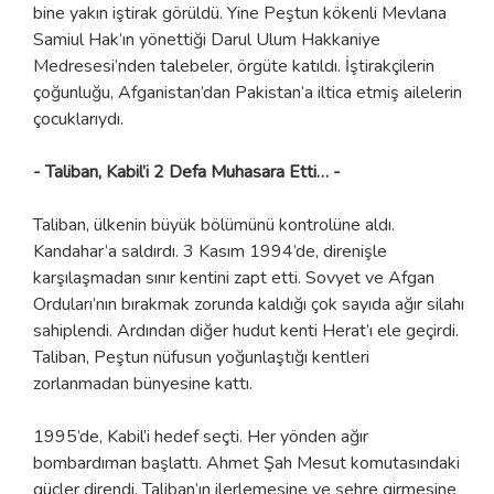
bine yakın iştirak görüldü. Yine Peştun kökenli Mevlana
Samiul Hak’ın yönettiği Darul Ulum Hakkaniye
Medresesi’nden talebeler, örgüte katıldı. İştirakçilerin
çoğunluğu, Afganistan’dan Pakistan’a iltica etmiş ailelerin
çocuklarıydı.
- Taliban, Kabil’i 2 Defa Muhasara Etti… -
Taliban, ülkenin büyük bölümünü kontrolüne aldı.
Kandahar’a saldırdı. 3 Kasım 1994’de, direnişle
karşılaşmadan sınır kentini zapt etti. Sovyet ve Afgan
Orduları’nın bırakmak zorunda kaldığı çok sayıda ağır silahı
sahiplendi. Ardından diğer hudut kenti Herat’ı ele geçirdi.
Taliban, Peştun nüfusun yoğunlaştığı kentleri
zorlanmadan bünyesine kattı.
1995’de, Kabil’i hedef seçti. Her yönden ağır
bombardıman başlattı. Ahmet Şah Mesut komutasındaki
güçler direndi. Taliban’ın ilerlemesine ve şehre girmesine