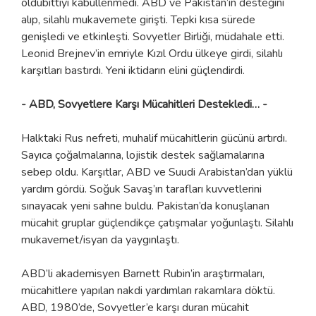
oldubittiyi kabullenmedi. ABD ve Pakistan’ın desteğini
alıp, silahlı mukavemete girişti. Tepki kısa sürede
genişledi ve etkinleşti. Sovyetler Birliği, müdahale etti.
Leonid Brejnev’in emriyle Kızıl Ordu ülkeye girdi, silahlı
karşıtları bastırdı. Yeni iktidarın elini güçlendirdi.
- ABD, Sovyetlere Karşı Mücahitleri Destekledi… -
Halktaki Rus nefreti, muhalif mücahitlerin gücünü artırdı.
Sayıca çoğalmalarına, lojistik destek sağlamalarına
sebep oldu. Karşıtlar, ABD ve Suudi Arabistan’dan yüklü
yardım gördü. Soğuk Savaş’ın tarafları kuvvetlerini
sınayacak yeni sahne buldu. Pakistan’da konuşlanan
mücahit gruplar güçlendikçe çatışmalar yoğunlaştı. Silahlı
mukavemet/isyan da yaygınlaştı.
ABD’li akademisyen Barnett Rubin’in araştırmaları,
mücahitlere yapılan nakdi yardımları rakamlara döktü.
ABD, 1980’de, Sovyetler’e karşı duran mücahit