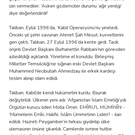
izin vermediler. ‘Askeri gözlemciler durumu ‘ağır yenilgi’
diye değerlendirdi!’
Taliban, Eylül 1996’da, ‘Kabil Operasyonu’nu yineledi.
Önceki yıl şehri savunan Ahmet Şah Mesut, kuvvetlerini
geri çekti. Taliban, 27 Eylül 1996’da kente girdi. Tacik
orijinli Devlet Başkanı Burhanettin Rabbani’nin görevden
azledildiği açıklandı. Yönetime el konuldu. Birleşmiş
Milletler Temsilciliği’ne sığınan eski Devlet Başkanı
Muhammed Necibullah Ahmedzay ile erkek kardeşi
teslim alınıp idam edildi.
Taliban, Kabil’de kendi hükümetini kurdu. Bayrak
değiştirildi. Ülkenin yeni adı: ‘Afganistan İslam Emirliği’ydi.
Örgütün kurucu lideri Molla Ömer, EMÎRU'L MÜMİNÎN -
‘Müminlerin Emîri, Halife, İslâm Ümmetinin Lideri’! - ilan
edildi. Hazreti Peygamber’in hırkası giydirilip ülke
ulemasının önüne çıkarıldı. Camilerde ismine hutbe