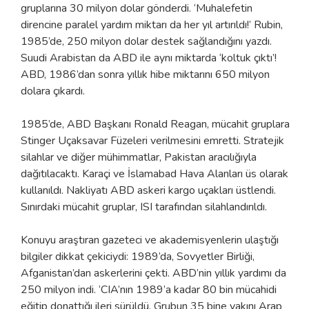
gruplarına 30 milyon dolar gönderdi. ‘Muhalefetin
direncine paralel yardım miktarı da her yıl artırıldı!’ Rubin,
1985’de, 250 milyon dolar destek sağlandığını yazdı.
Suudi Arabistan da ABD ile aynı miktarda ‘koltuk çıktı’!
ABD, 1986’dan sonra yıllık hibe miktarını 650 milyon
dolara çıkardı.
1985’de, ABD Başkanı Ronald Reagan, mücahit gruplara
Stinger Uçaksavar Füzeleri verilmesini emretti. Stratejik
silahlar ve diğer mühimmatlar, Pakistan aracılığıyla
dağıtılacaktı. Karaçi ve İslamabad Hava Alanları üs olarak
kullanıldı. Nakliyatı ABD askeri kargo uçakları üstlendi.
Sınırdaki mücahit gruplar, ISI tarafından silahlandırıldı.
Konuyu araştıran gazeteci ve akademisyenlerin ulaştığı
bilgiler dikkat çekiciydi: 1989’da, Sovyetler Birliği,
Afganistan’dan askerlerini çekti. ABD’nin yıllık yardımı da
250 milyon indi. ‘CIA’nın 1989’a kadar 80 bin mücahidi
eğitip donattığı ileri sürüldü. Grubun 35 bine yakını Arap