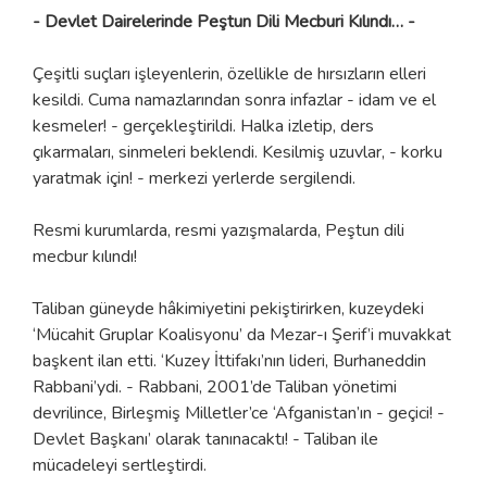
- Devlet Dairelerinde Peştun Dili Mecburi Kılındı… -
Çeşitli suçları işleyenlerin, özellikle de hırsızların elleri
kesildi. Cuma namazlarından sonra infazlar - idam ve el
kesmeler! - gerçekleştirildi. Halka izletip, ders
çıkarmaları, sinmeleri beklendi. Kesilmiş uzuvlar, - korku
yaratmak için! - merkezi yerlerde sergilendi.
Resmi kurumlarda, resmi yazışmalarda, Peştun dili
mecbur kılındı!
Taliban güneyde hâkimiyetini pekiştirirken, kuzeydeki
‘Mücahit Gruplar Koalisyonu’ da Mezar-ı Şerif’i muvakkat
başkent ilan etti. ‘Kuzey İttifakı’nın lideri, Burhaneddin
Rabbani’ydi. - Rabbani, 2001’de Taliban yönetimi
devrilince, Birleşmiş Milletler’ce ‘Afganistan’ın - geçici! -
Devlet Başkanı’ olarak tanınacaktı! - Taliban ile
mücadeleyi sertleştirdi.