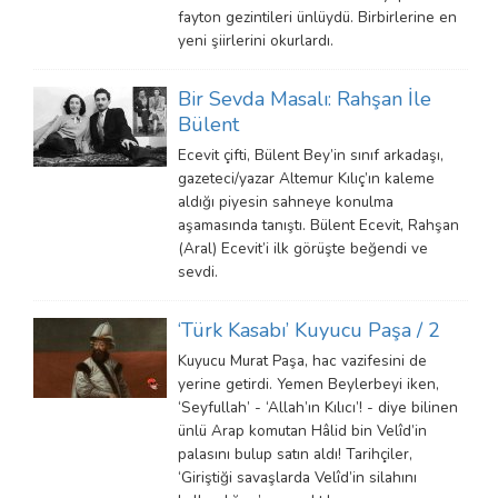
fayton gezintileri ünlüydü. Birbirlerine en
yeni şiirlerini okurlardı.
Bir Sevda Masalı: Rahşan İle
Bülent
Ecevit çifti, Bülent Bey’in sınıf arkadaşı,
gazeteci/yazar Altemur Kılıç’ın kaleme
aldığı piyesin sahneye konulma
aşamasında tanıştı. Bülent Ecevit, Rahşan
(Aral) Ecevit’i ilk görüşte beğendi ve
sevdi.
‘Türk Kasabı’ Kuyucu Paşa / 2
Kuyucu Murat Paşa, hac vazifesini de
yerine getirdi. Yemen Beylerbeyi iken,
‘Seyfullah’ - ‘Allah’ın Kılıcı’! - diye bilinen
ünlü Arap komutan Hâlid bin Velîd’in
palasını bulup satın aldı! Tarihçiler,
‘Giriştiği savaşlarda Velîd’in silahını