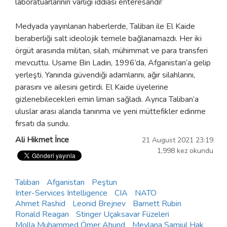
laboratuarlarının varlığı iddiası enteresandı!’
Medyada yayınlanan haberlerde, Taliban ile El Kaide
beraberliği salt ideolojik temele bağlanamazdı. Her iki
örgüt arasında militan, silah, mühimmat ve para transferi
mevcuttu. Usame Bin Ladin, 1996’da, Afganistan’a gelip
yerleşti. Yanında güvendiği adamlarını, ağır silahlarını,
parasını ve ailesini getirdi. El Kaide üyelerine
gizlenebilecekleri emin liman sağladı. Ayrıca Taliban’a
uluslar arası alanda tanınma ve yeni müttefikler edinme
fırsatı da sundu.
Ali Hikmet İnce
21 August 2021 23:19
1,998 kez okundu
Taliban
Afganistan
Peştun
Inter-Services Intelligence
CIA
NATO
Ahmet Rashid
Leonid Brejnev
Barnett Rubin
Ronald Reagan
Stinger Uçaksavar Füzeleri
Molla Muhammed Ömer Ahund
Mevlana Samiul Hak