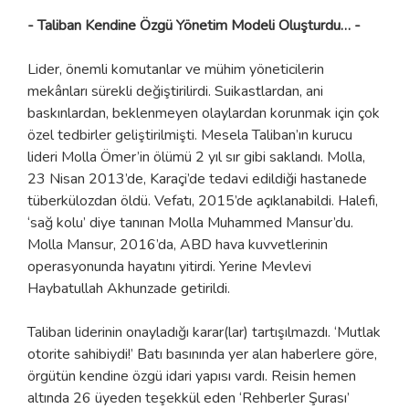
- Taliban Kendine Özgü Yönetim Modeli Oluşturdu… -
Lider, önemli komutanlar ve mühim yöneticilerin
mekânları sürekli değiştirilirdi. Suikastlardan, ani
baskınlardan, beklenmeyen olaylardan korunmak için çok
özel tedbirler geliştirilmişti. Mesela Taliban’ın kurucu
lideri Molla Ömer’in ölümü 2 yıl sır gibi saklandı. Molla,
23 Nisan 2013’de, Karaçi’de tedavi edildiği hastanede
tüberkülozdan öldü. Vefatı, 2015’de açıklanabildi. Halefi,
‘sağ kolu’ diye tanınan Molla Muhammed Mansur’du.
Molla Mansur, 2016’da, ABD hava kuvvetlerinin
operasyonunda hayatını yitirdi. Yerine Mevlevi
Haybatullah Akhunzade getirildi.
Taliban liderinin onayladığı karar(lar) tartışılmazdı. ‘Mutlak
otorite sahibiydi!’ Batı basınında yer alan haberlere göre,
örgütün kendine özgü idari yapısı vardı. Reisin hemen
altında 26 üyeden teşekkül eden ‘Rehberler Şurası’