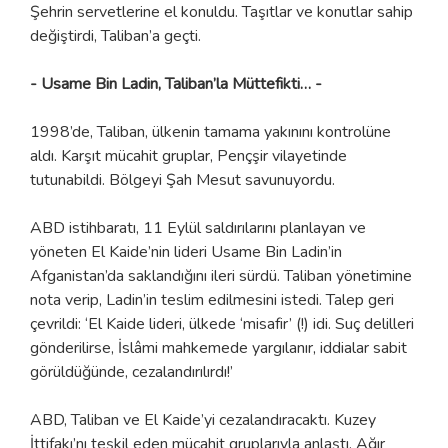
Şehrin servetlerine el konuldu. Taşıtlar ve konutlar sahip
değiştirdi, Taliban’a geçti.
- Usame Bin Ladin, Taliban’la Müttefikti… -
1998’de, Taliban, ülkenin tamama yakınını kontrolüne
aldı. Karşıt mücahit gruplar, Pençşir vilayetinde
tutunabildi. Bölgeyi Şah Mesut savunuyordu.
ABD istihbaratı, 11 Eylül saldırılarını planlayan ve
yöneten El Kaide’nin lideri Usame Bin Ladin’in
Afganistan’da saklandığını ileri sürdü. Taliban yönetimine
nota verip, Ladin’in teslim edilmesini istedi. Talep geri
çevrildi: ‘El Kaide lideri, ülkede ‘misafir’ (!) idi. Suç delilleri
gönderilirse, İslâmi mahkemede yargılanır, iddialar sabit
görüldüğünde, cezalandırılırdı!’
ABD, Taliban ve El Kaide’yi cezalandıracaktı. Kuzey
İttifakı’nı teşkil eden mücahit gruplarıyla anlaştı. Ağır