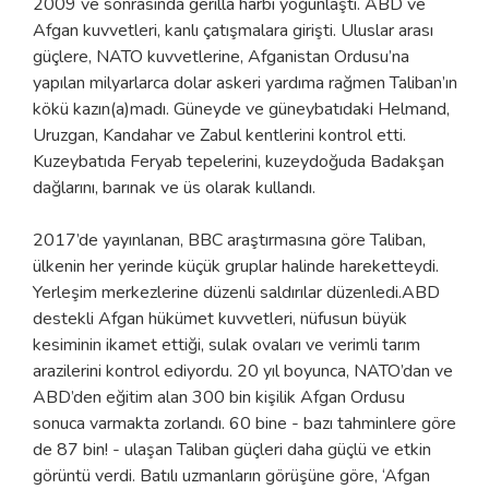
2009 ve sonrasında gerilla harbi yoğunlaştı. ABD ve
Afgan kuvvetleri, kanlı çatışmalara girişti. Uluslar arası
güçlere, NATO kuvvetlerine, Afganistan Ordusu’na
yapılan milyarlarca dolar askeri yardıma rağmen Taliban’ın
kökü kazın(a)madı. Güneyde ve güneybatıdaki Helmand,
Uruzgan, Kandahar ve Zabul kentlerini kontrol etti.
Kuzeybatıda Feryab tepelerini, kuzeydoğuda Badakşan
dağlarını, barınak ve üs olarak kullandı.
2017’de yayınlanan, BBC araştırmasına göre Taliban,
ülkenin her yerinde küçük gruplar halinde hareketteydi.
Yerleşim merkezlerine düzenli saldırılar düzenledi.ABD
destekli Afgan hükümet kuvvetleri, nüfusun büyük
kesiminin ikamet ettiği, sulak ovaları ve verimli tarım
arazilerini kontrol ediyordu. 20 yıl boyunca, NATO’dan ve
ABD’den eğitim alan 300 bin kişilik Afgan Ordusu
sonuca varmakta zorlandı. 60 bine - bazı tahminlere göre
de 87 bin! - ulaşan Taliban güçleri daha güçlü ve etkin
görüntü verdi. Batılı uzmanların görüşüne göre, ‘Afgan