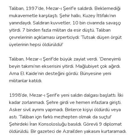
Taliban, 1997’de, Mezar-ı Şerif’e saldırdı. Beklemediği
mukavemetle karşılaştı. Şehir halkı, Kuzey İttifakı’nın
yanındaydı. Saldıran kuvvetler, 10 bin civarında savaşçı
yitirdi. 7 binden fazla militan da esir düştü. Taliban
çevrelerinin açıklaması ürperticiydi: ‘Tutsak düşen örgüt
üyelerinin hepsi öldürüldü!’
Taliban, Mezar-ı Şerif’de büyük zayiat verdi. ‘Deneyimli
beyin takımı’nın ekserisini yitirdi. Mağlubiyet çok ağırdı.
Ama El Kaide’nin desteğini gördü: Bünyesine yeni
militanlar katıldı.
1998’de, Mezar-ı Şerif’e yeni saldırı dalgası başlattı. İlki
kadar zorlanmadı. Şehre girdi ve hemen infazlara girişti.
Asker sivil ayrımı yapmadı. Binlerce kişiyi öldürdü veya
astı. ‘Taliban için farklı mezhepten olmak da suçtu!’
Şehirdeki İran Konsolosluğu basıldı. Görevli 9 diplomat
öldürüldü. Bir gazeteci de Azrail’den yakasını kurtaramadı.