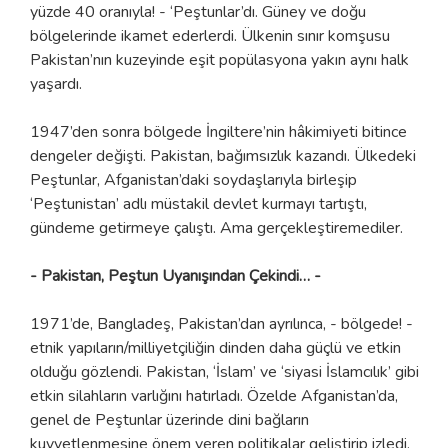
yüzde 40 oranıyla! - ‘Peştunlar’dı. Güney ve doğu
bölgelerinde ikamet ederlerdi. Ülkenin sınır komşusu
Pakistan’nın kuzeyinde eşit popülasyona yakın aynı halk
yaşardı.
1947’den sonra bölgede İngiltere’nin hâkimiyeti bitince
dengeler değişti. Pakistan, bağımsızlık kazandı. Ülkedeki
Peştunlar, Afganistan’daki soydaşlarıyla birleşip
‘Peştunistan’ adlı müstakil devlet kurmayı tartıştı,
gündeme getirmeye çalıştı. Ama gerçekleştiremediler.
- Pakistan, Peştun Uyanışından Çekindi… -
1971’de, Bangladeş, Pakistan’dan ayrılınca, - bölgede! -
etnik yapıların/milliyetçiliğin dinden daha güçlü ve etkin
olduğu gözlendi. Pakistan, ‘İslam’ ve ‘siyasi İslamcılık’ gibi
etkin silahların varlığını hatırladı. Özelde Afganistan’da,
genel de Peştunlar üzerinde dini bağların
kuvvetlenmesine önem veren politikalar geliştirip izledi.