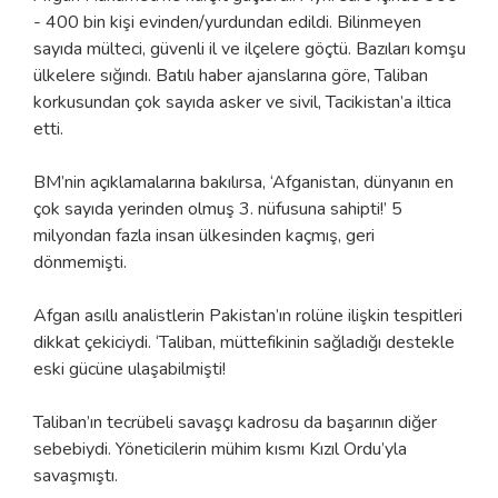
- 400 bin kişi evinden/yurdundan edildi. Bilinmeyen
sayıda mülteci, güvenli il ve ilçelere göçtü. Bazıları komşu
ülkelere sığındı. Batılı haber ajanslarına göre, Taliban
korkusundan çok sayıda asker ve sivil, Tacikistan’a iltica
etti.
BM’nin açıklamalarına bakılırsa, ‘Afganistan, dünyanın en
çok sayıda yerinden olmuş 3. nüfusuna sahipti!’ 5
milyondan fazla insan ülkesinden kaçmış, geri
dönmemişti.
Afgan asıllı analistlerin Pakistan’ın rolüne ilişkin tespitleri
dikkat çekiciydi. ‘Taliban, müttefikinin sağladığı destekle
eski gücüne ulaşabilmişti!
Taliban’ın tecrübeli savaşçı kadrosu da başarının diğer
sebebiydi. Yöneticilerin mühim kısmı Kızıl Ordu’yla
savaşmıştı.