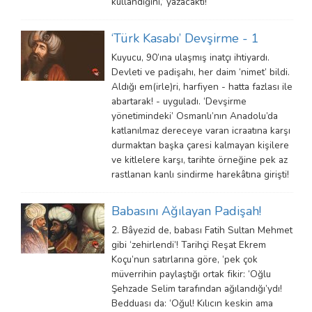
kullandığını,’ yazacaktı!
‘Türk Kasabı’ Devşirme - 1
Kuyucu, 90’ına ulaşmış inatçı ihtiyardı.
Devleti ve padişahı, her daim ‘nimet’ bildi.
Aldığı em(irle)ri, harfiyen - hatta fazlası ile
abartarak! - uyguladı. ‘Devşirme
yönetimindeki’ Osmanlı’nın Anadolu’da
katlanılmaz dereceye varan icraatına karşı
durmaktan başka çaresi kalmayan kişilere
ve kitlelere karşı, tarihte örneğine pek az
rastlanan kanlı sindirme harekâtına girişti!
Babasını Ağılayan Padişah!
2. Bâyezid de, babası Fatih Sultan Mehmet
gibi ‘zehirlendi’! Tarihçi Reşat Ekrem
Koçu’nun satırlarına göre, ‘pek çok
müverrihin paylaştığı ortak fikir: ‘Oğlu
Şehzade Selim tarafından ağılandığı’ydı!
Bedduası da: ‘Oğul! Kılıcın keskin ama