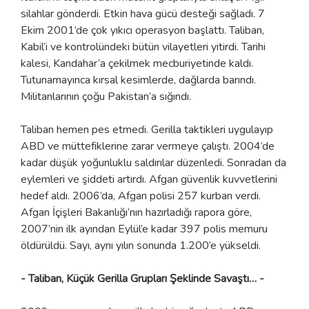
silahlar gönderdi. Etkin hava gücü desteği sağladı. 7
Ekim 2001’de çok yıkıcı operasyon başlattı. Taliban,
Kabil’i ve kontrolündeki bütün vilayetleri yitirdi. Tarihi
kalesi, Kandahar’a çekilmek mecburiyetinde kaldı.
Tutunamayınca kırsal kesimlerde, dağlarda barındı.
Militanlarının çoğu Pakistan’a sığındı.
Taliban hemen pes etmedi. Gerilla taktikleri uygulayıp
ABD ve müttefiklerine zarar vermeye çalıştı. 2004’de
kadar düşük yoğunluklu saldırılar düzenledi. Sonradan da
eylemleri ve şiddeti artırdı. Afgan güvenlik kuvvetlerini
hedef aldı. 2006’da, Afgan polisi 257 kurban verdi.
Afgan İçişleri Bakanlığı’nın hazırladığı rapora göre,
2007’nin ilk ayından Eylül’e kadar 397 polis memuru
öldürüldü. Sayı, aynı yılın sonunda 1.200’e yükseldi.
- Taliban, Küçük Gerilla Grupları Şeklinde Savaştı… -