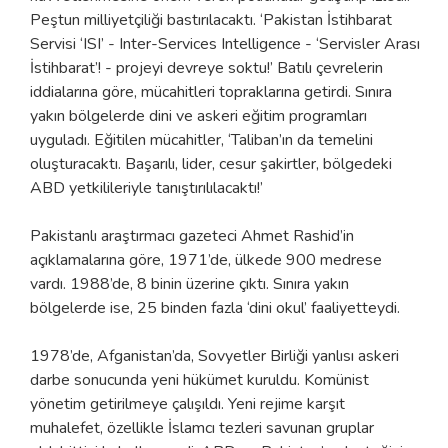
Peştun milliyetçiliği bastırılacaktı. ‘Pakistan İstihbarat
Servisi ‘ISI’ - Inter-Services Intelligence - ‘Servisler Arası
İstihbarat’! - projeyi devreye soktu!’ Batılı çevrelerin
iddialarına göre, mücahitleri topraklarına getirdi. Sınıra
yakın bölgelerde dini ve askeri eğitim programları
uyguladı. Eğitilen mücahitler, ‘Taliban’ın da temelini
oluşturacaktı. Başarılı, lider, cesur şakirtler, bölgedeki
ABD yetkilileriyle tanıştırılılacaktı!’
Pakistanlı araştırmacı gazeteci Ahmet Rashid’in
açıklamalarına göre, 1971’de, ülkede 900 medrese
vardı. 1988’de, 8 binin üzerine çıktı. Sınıra yakın
bölgelerde ise, 25 binden fazla ‘dini okul’ faaliyetteydi.
1978’de, Afganistan’da, Sovyetler Birliği yanlısı askeri
darbe sonucunda yeni hükümet kuruldu. Komünist
yönetim getirilmeye çalışıldı. Yeni rejime karşıt
muhalefet, özellikle İslamcı tezleri savunan gruplar