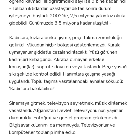
öğrenci kalmadı. İlköğretimdeki sayı ise 9 bine kadar indi.
- Taliban iktidardan uzaklaştırıldıktan sonra durum
iyileşmeye başladı! 2003’de, 2,5 milyona yakın kız okula
gidebildi. Günümüzde 3,5 milyona kadar ulaşıldı! -
Kadınlara, kızlara burka giyme, peçe takma zorunluluğu
getirildi. Vücudun hiçbir bölgesi gösterilemezdi. Kurala
uymayanlar şiddetle cezalandırılacaktı. Yüzü görünen
kadın(lar) kırbaçlandı. Akraba olmayan erkekle
konuşan(lar), sopa ile dövüldü veya taşlandı. Peçe yasağı
sıkı şekilde kontrol edildi. Hanımlara çalışma yasağı
uygulandı. Toplu taşıma vasıtalarındaki aynalar söküldü:
‘Kadınlara bakılabilirdi!’
Sinemaya gitmek, televizyon seyretmek, müzik dinlemek
yasaklandı. Afganistan Devlet Televizyonu’nun yayınları
durduruldu. Fotoğraf ve görsel program çekilemezdi.
Bilgisayar kullanımı da memnuydu. Televizyonlar ve
kompüterler toplanıp imha edildi.