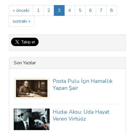
« önceki
1
2
3
4
5
6
7
8
sonraki »
Son Yazılar
Posta Pulu İçin Hamallık
Yapan Şair
Hüdai Aksu: Uda Hayat
Veren Virtüöz