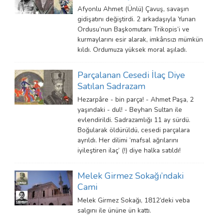
Afyonlu Ahmet (Ünlü) Çavuş, savaşın
gidişatını değiştirdi. 2 arkadaşıyla Yunan
Ordusu’nun Başkomutanı Trikopis’i ve
kurmaylarını esir alarak, imkânsızı mümkün
kıldı. Ordumuza yüksek moral aşıladı.
Parçalanan Cesedi İlaç Diye
Satılan Sadrazam
Hezarpâre - bin parça! - Ahmet Paşa, 2
yaşındaki - dul! - Beyhan Sultan ile
evlendirildi. Sadrazamlığı 11 ay sürdü.
Boğularak öldürüldü, cesedi parçalara
ayrıldı. Her dilimi ‘mafsal ağrılarını
iyileştiren ilaç’ (!) diye halka satıldı!
Melek Girmez Sokağı’ndaki
Cami
Melek Girmez Sokağı, 1812’deki veba
salgını ile ününe ün kattı.