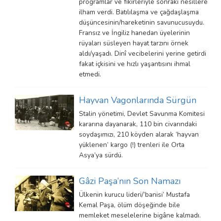
programlar ve fikirleriyle sonraki nesillere
ilham verdi. Batılılaşma ve çağdaşlaşma
düşüncesinin/hareketinin savunucusuydu.
Fransız ve İngiliz hanedan üyelerinin
rüyaları süsleyen hayat tarzını örnek
aldı/yaşadı. Dinî vecibelerini yerine getirdi
fakat içkisini ve hızlı yaşantısını ihmal
etmedi.
Hayvan Vagonlarında Sürgün
Stalin yönetimi, Devlet Savunma Komitesi
kararına dayanarak, 110 bin civarındaki
soydaşımızı, 210 köyden alarak ‘hayvan
yüklenen’ kargo (!) trenleri ile Orta
Asya’ya sürdü.
Gâzi Paşa’nın Son Namazı
Ülkenin kurucu lideri/’banisi’ Mustafa
Kemal Paşa, ölüm döşeğinde bile
memleket meselelerine bigâne kalmadı.