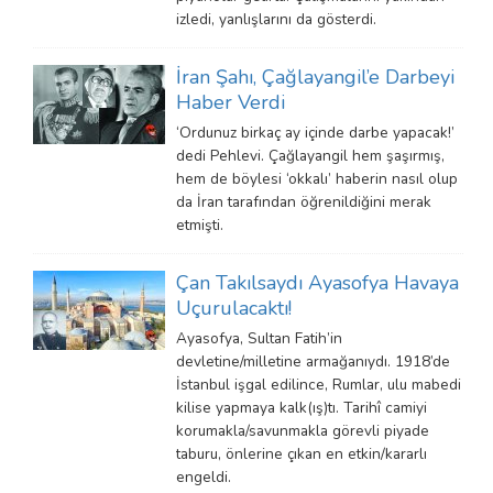
izledi, yanlışlarını da gösterdi.
İran Şahı, Çağlayangil’e Darbeyi
Haber Verdi
‘Ordunuz birkaç ay içinde darbe yapacak!’
dedi Pehlevi. Çağlayangil hem şaşırmış,
hem de böylesi ‘okkalı’ haberin nasıl olup
da İran tarafından öğrenildiğini merak
etmişti.
Çan Takılsaydı Ayasofya Havaya
Uçurulacaktı!
Ayasofya, Sultan Fatih’in
devletine/milletine armağanıydı. 1918’de
İstanbul işgal edilince, Rumlar, ulu mabedi
kilise yapmaya kalk(ış)tı. Tarihî camiyi
korumakla/savunmakla görevli piyade
taburu, önlerine çıkan en etkin/kararlı
engeldi.