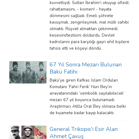
kuvvetliydi. Sultan İbrahim’i okuyup üfledi;
rahatlamasını, - kısmen! - hayata
dönmesini sağladı. Emeli şöhrete
kavuşmak, zenginleşmek, mal mülk sahibi
olmaktı. Rüşvet almaktan çekinmedi;
kesesini/testisini doldurdu. Devlet
kadrolarını para karşılığı gayri ehil kişilere
tahsis etti ve köşeyi döndü.
67 Yıl Sonra Mezarı Bulunan
Bakü Fatihi
Bakü’ye giren Kafkas İslam Orduları
Komutanı ‘Fahri Ferik’ Nuri Bey’in
anavatanındaki ‘sembolik sayılabilecek’
mezarı 67 yıl boyunca bulunamadı.
Araştırmacı Atilla Oral Bey olmasa belki
de kıyamete kadar kayıp kalacaktı.
General Trikopis'i Esir Alan
Ahmet Çavuş