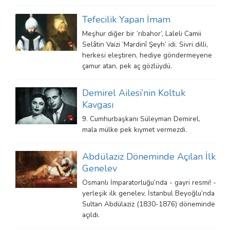
Tefecilik Yapan İmam
Meşhur diğer bir ‘ribahor’, Laleli Camii
Selâtin Vaizi ‘Mardinî Şeyh’ idi. Sivri dilli,
herkesi eleştiren, hediye göndermeyene
çamur atan, pek aç gözlüydü.
Demirel Ailesi’nin Koltuk
Kavgası
9. Cumhurbaşkanı Süleyman Demirel,
mala mülke pek kıymet vermezdi.
Abdülaziz Döneminde Açılan İlk
Genelev
Osmanlı İmparatorluğu’nda - gayri resmi! -
yerleşik ilk genelev, İstanbul Beyoğlu’nda
Sultan Abdülaziz (1830-1876) döneminde
açıldı.