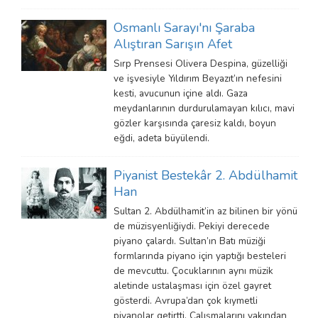
Osmanlı Sarayı'nı Şaraba
Alıştıran Sarışın Afet
Sırp Prensesi Olivera Despina, güzelliği
ve işvesiyle Yıldırım Beyazıt’ın nefesini
kesti, avucunun içine aldı. Gaza
meydanlarının durdurulamayan kılıcı, mavi
gözler karşısında çaresiz kaldı, boyun
eğdi, adeta büyülendi.
Piyanist Bestekâr 2. Abdülhamit
Han
Sultan 2. Abdülhamit’in az bilinen bir yönü
de müzisyenliğiydi. Pekiyi derecede
piyano çalardı. Sultan’ın Batı müziği
formlarında piyano için yaptığı besteleri
de mevcuttu. Çocuklarının aynı müzik
aletinde ustalaşması için özel gayret
gösterdi. Avrupa’dan çok kıymetli
piyanolar getirtti. Çalışmalarını yakından