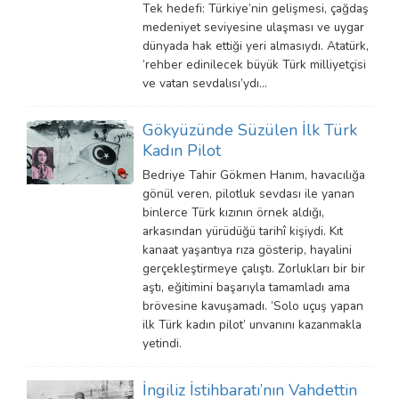
Tek hedefi: Türkiye’nin gelişmesi, çağdaş
medeniyet seviyesine ulaşması ve uygar
dünyada hak ettiği yeri almasıydı. Atatürk,
‘rehber edinilecek büyük Türk milliyetçisi
ve vatan sevdalısı’ydı…
Gökyüzünde Süzülen İlk Türk
Kadın Pilot
Bedriye Tahir Gökmen Hanım, havacılığa
gönül veren, pilotluk sevdası ile yanan
binlerce Türk kızının örnek aldığı,
arkasından yürüdüğü tarihî kişiydi. Kıt
kanaat yaşantıya rıza gösterip, hayalini
gerçekleştirmeye çalıştı. Zorlukları bir bir
aştı, eğitimini başarıyla tamamladı ama
brövesine kavuşamadı. ‘Solo uçuş yapan
ilk Türk kadın pilot’ unvanını kazanmakla
yetindi.
İngiliz İstihbaratı’nın Vahdettin