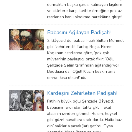
durmaktan başka çaresi kalmayan kişilere
ve kitlelere karşı, tarihte örneğine pek az
rastlanan kanlı sindirme harekâtına girişti!
Babasını Ağılayan Padişah!
2. Bâyezid de, babası Fatih Sultan Mehmet
gibi ‘zehirlendi’! Tarihçi Reşat Ekrem
Koçu’nun satırlarına göre, ‘pek çok
müverrihin paylaştığı ortak fikir: ‘Oğlu
Şehzade Selim tarafından ağılandığı’ydı!
Bedduası da: ‘Oğul! Kılıcın keskin ama
ömrün kısa olsun!’ idi.’
Kardeşini Zehirleten Padişah!
Fatih’in büyük oğlu Şehzade Bâyezid,
babasının ardından tahta çıktı. Fakat
atasının izinden gitmedi. Resim, heykel
gibi güzel sanatlara uzak durdu. Hatta bazı
dinî saiklarla yasak(lar) getirdi. Oysa