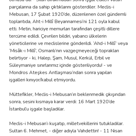
parçalarına da sahip çıktıklarını gösterdiler. Meclis-i
Mebusan, 17 Şubat 1920’de, düzenlenen özel gündemli
toplantıda, Aht-i Millî Beyannamesi’ni 121 oyla kabul
etti. Metin, hariciye memurları tarafından çeşitli dillere
tercüme edildi. Çevrilen bildiri, yabancı ülkelerin
yöneticilerine ve meclislerine gönderildi. ‘Ahd-i Millî’ veya
‘Misâk-ı Millî’, Osmanlı’nın vazgeçmeyeceği toprakları
belirtiyor - ki, Halep, Şam, Musul, Kerkül, Erbil ve
Süleymaniye sınırlarımız içinde gösteriliyordu! - ve
Mondros Ateşkes Antlaşması’ndan sonra yapılan
işgalleri kınıyor/kabul etmiyordu.
Müttefikler, Meclis-i Mebusan’ın beklenmedik çıkışından
sonra, sesini kısmaya karar verdi: 16 Mart 1920’de
İstanbul’u işgale başladılar.
Meclis-i Mebusan’ı kuşatıp, milletvekillerini tutukladılar.
Sultan 6. Mehmet, - diğer adıyla Vahdettin! - 11 Nisan