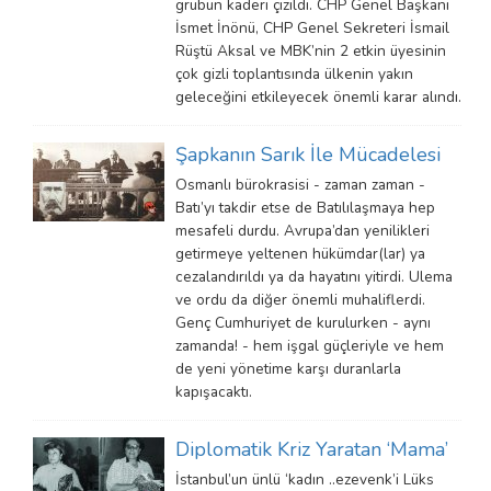
grubun kaderi çizildi. CHP Genel Başkanı
İsmet İnönü, CHP Genel Sekreteri İsmail
Rüştü Aksal ve MBK’nin 2 etkin üyesinin
çok gizli toplantısında ülkenin yakın
geleceğini etkileyecek önemli karar alındı.
Şapkanın Sarık İle Mücadelesi
Osmanlı bürokrasisi - zaman zaman -
Batı’yı takdir etse de Batılılaşmaya hep
mesafeli durdu. Avrupa’dan yenilikleri
getirmeye yeltenen hükümdar(lar) ya
cezalandırıldı ya da hayatını yitirdi. Ulema
ve ordu da diğer önemli muhaliflerdi.
Genç Cumhuriyet de kurulurken - aynı
zamanda! - hem işgal güçleriyle ve hem
de yeni yönetime karşı duranlarla
kapışacaktı.
Diplomatik Kriz Yaratan ‘Mama’
İstanbul’un ünlü ‘kadın ..ezevenk’i Lüks