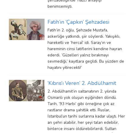
şehzadeliğinde ‘hazcı anlayışı’
benimsemişti.
Fatih’in ‘Çapkın’ Şehzadesi
Fatih’in 2. oğlu, Şehzade Mustafa,
askerliğe yatkındı, şiir söylerdi. Yakışıklı,
hareketli ve ‘hercaî’ idi. Saray’ın ve
hareminin cinsi latiflerini kendine hayran
ederdi. ‘Güzelleri yalnız bırakmayı
sevmediği,’ kayıtlara geçildi. Bu yüzden de
hayatını yitirecekti!’
‘Kıbrıs’ı Veren’ 2. Abdülhamit
2. Abdülhamit’in saltanatının 2. yılında
Osmanlı yok oluşun eşiğinden döndü.
Tarih, ’93 Harbi’ gibi örneğine çok az
rastlanır drama şahitlik etti. Ruslar,
İstanbul’un tarihi surlarına kadar ulaştı. Her
an şehri alabilir, her şeyi talan edebilir,
binlerce insanı öldürebilirlerdi. Sultan