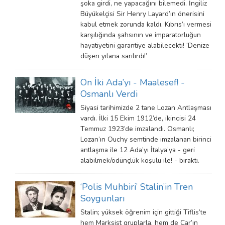
şoka girdi, ne yapacağını bilemedi. İngiliz
Büyükelçisi Sir Henry Layard’ın önerisini
kabul etmek zorunda kaldı. Kıbrıs’ı vermesi
karşılığında şahsının ve imparatorluğun
hayatiyetini garantiye alabilecekti! ‘Denize
düşen yılana sarılırdı!’
On İki Ada’yı - Maalesef! -
Osmanlı Verdi
Siyasi tarihimizde 2 tane Lozan Antlaşması
vardı. İlki 15 Ekim 1912’de, ikincisi 24
Temmuz 1923’de imzalandı. Osmanlı;
Lozan’ın Ouchy semtinde imzalanan birinci
antlaşma ile 12 Ada’yı İtalya’ya - geri
alabilmek/ödünçlük koşulu ile! - bıraktı.
‘Polis Muhbiri’ Stalin’in Tren
Soygunları
Stalin; yüksek öğrenim için gittiği Tiflis’te
hem Marksist gruplarla, hem de Çar’ın