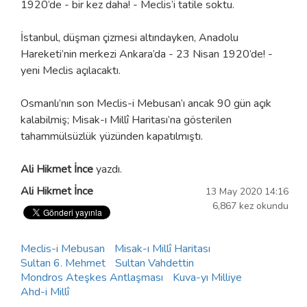
1920’de - bir kez daha! - Meclis’i tatile soktu.
İstanbul, düşman çizmesi altındayken, Anadolu
Hareketi’nin merkezi Ankara’da - 23 Nisan 1920’de! -
yeni Meclis açılacaktı.
Osmanlı’nın son Meclis-i Mebusan’ı ancak 90 gün açık
kalabilmiş; Misak-ı Millî Haritası’na gösterilen
tahammülsüzlük yüzünden kapatılmıştı.
Ali Hikmet İnce
yazdı.
Ali Hikmet İnce
13 May 2020 14:16
6,867 kez okundu
Meclis-i Mebusan
Misak-ı Millî Haritası
Sultan 6. Mehmet
Sultan Vahdettin
Mondros Ateşkes Antlaşması
Kuva-yı Milliye
Ahd-i Millî