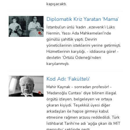
kapışacaktı.
Diplomatik Kriz Yaratan ‘Mama’
İstanbul’un ünlü ‘kadın ..ezevenk’i Lüks
Nermin, Yassı Ada Mahkemeleri’nde
gönüllü şahitlik yaptı. Devrin
yöneticilerinin isteklerini yerine getirmişti.
Hizmetlerinin karşılığı, - iddiasına göre! -
devletin ‘Örtülü Ödeneği’nden
karşılanmıştı.
Kod Adı: ‘Fakülteli’
Mahir Kaynak - sonradan profesör! -
‘Madanoğlu Cuntası’ diye bilinen illegal
örgütü izleyen, belgeleyen ve ortaya
çıkaran kişiydi. Teşekkül üyesi diğer
arkadaşları ile hapse girmeyi kabul
etmesine rağmen arzusu reddedildi. Türk
İstihbarat Tarihi’ne adı ‘açığa çıkan ilk MİT
mensubu’ şeklinde geçti.