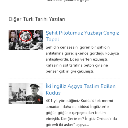
Diğer
Türk Tarihi
Yazıları
Şehit Pilotumuz Yüzbaşı Cengiz
Topel
Şehidin cenazesini gören bir şahidin
anlatımına göre; işkence gördüğü kolayca
anlaşılıyordu. Edep yerleri ezilmişti.
Kafasının sol tarafına beton çivisine
benzer çok iri çivi çakılmıştı.
İki İngiliz Aşçıya Teslim Edilen
Kudüs
401 yıl yönettiğimiz Kudüs’ü tek mermi
atmadan, daha da kötüsü İngilizlerle
göğüs göğüse çarpışmadan teslim
etmiştik. Kim(ler)e mi? İngiliz Ordusu’nda
görevli iki askerî aşçıya…