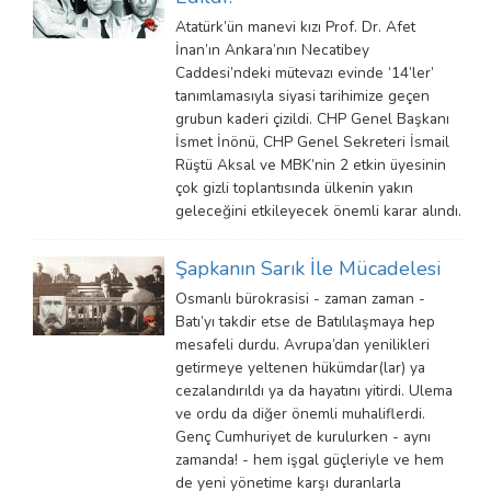
Atatürk’ün manevi kızı Prof. Dr. Afet
İnan’ın Ankara’nın Necatibey
Caddesi’ndeki mütevazı evinde ‘14’ler’
tanımlamasıyla siyasi tarihimize geçen
grubun kaderi çizildi. CHP Genel Başkanı
İsmet İnönü, CHP Genel Sekreteri İsmail
Rüştü Aksal ve MBK’nin 2 etkin üyesinin
çok gizli toplantısında ülkenin yakın
geleceğini etkileyecek önemli karar alındı.
Şapkanın Sarık İle Mücadelesi
Osmanlı bürokrasisi - zaman zaman -
Batı’yı takdir etse de Batılılaşmaya hep
mesafeli durdu. Avrupa’dan yenilikleri
getirmeye yeltenen hükümdar(lar) ya
cezalandırıldı ya da hayatını yitirdi. Ulema
ve ordu da diğer önemli muhaliflerdi.
Genç Cumhuriyet de kurulurken - aynı
zamanda! - hem işgal güçleriyle ve hem
de yeni yönetime karşı duranlarla