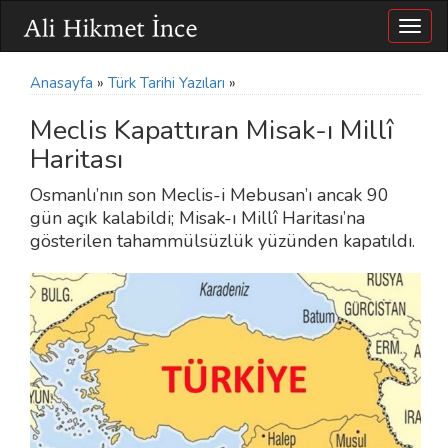
Togg
navig
Anasayfa
»
Türk Tarihi Yazıları
»
Meclis Kapattıran Misak-ı Millî
Haritası
Osmanlı’nın son Meclis-i Mebusan’ı ancak 90
gün açık kalabildi; Misak-ı Millî Haritası’na
gösterilen tahammülsüzlük yüzünden kapatıldı.