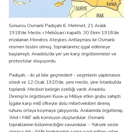
Sonuncu Osmanlı Padişahı 6. Mehmet, 21 Aralık
1918’de Meclis-i Mebûsan’ı kapattı. 30 Ekim 1918’de
imzalanan Mondros Ateşkes Antlaşması ile Osmanlı
resmen teslim olmuş, topraklarımız işgal edilmeye
başlamıştı. Anadolu’da yer yer karşı örgütlenmeler ve
protestolar oluşuyordu.
Padişah, - iki yıl bile geçmeden! - seçimlerin yapılmasını
istedi ve 12 Ocak 1920’de, yeni meclis, yine İstanbul’da
toplandı. Meclisin belirgin özelliği vardı: Anadolu
Direnişi’ni örgütleyen Kuva-yı Milliye etkin grubu sahipti.
İşgale karşı millî öfkeyle dolu milletvekilleri direniş
ruhunu ortaya koymaya çalışıyordu. Aralarında örgütlenip,
‘Ahd-i Millî’ adlı komisyon oluşturdular. Osmanlı
topraklarının bölünmezliğini savundular. - Yüksek sesle
olmasa da! - Silâh bırakmadan sonra işgal edilen vatan