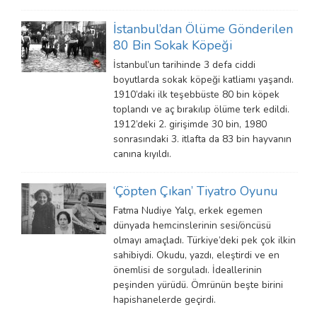
İstanbul’dan Ölüme Gönderilen
80 Bin Sokak Köpeği
İstanbul’un tarihinde 3 defa ciddi
boyutlarda sokak köpeği katliamı yaşandı.
1910’daki ilk teşebbüste 80 bin köpek
toplandı ve aç bırakılıp ölüme terk edildi.
1912’deki 2. girişimde 30 bin, 1980
sonrasındaki 3. itlafta da 83 bin hayvanın
canına kıyıldı.
‘Çöpten Çıkan’ Tiyatro Oyunu
Fatma Nudiye Yalçı, erkek egemen
dünyada hemcinslerinin sesi/öncüsü
olmayı amaçladı. Türkiye’deki pek çok ilkin
sahibiydi. Okudu, yazdı, eleştirdi ve en
önemlisi de sorguladı. İdeallerinin
peşinden yürüdü. Ömrünün beşte birini
hapishanelerde geçirdi.