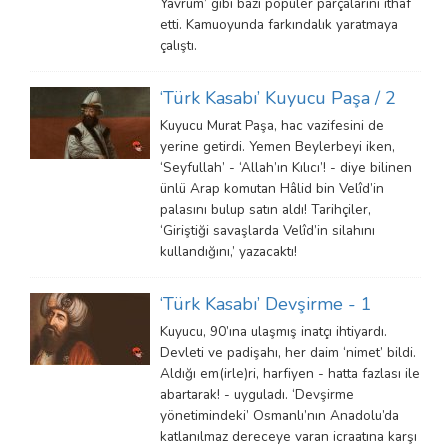
Yavrum’ gibi bazı popüler parçalarını ithaf
etti. Kamuoyunda farkındalık yaratmaya
çalıştı.
‘Türk Kasabı’ Kuyucu Paşa / 2
Kuyucu Murat Paşa, hac vazifesini de
yerine getirdi. Yemen Beylerbeyi iken,
‘Seyfullah’ - ‘Allah’ın Kılıcı’! - diye bilinen
ünlü Arap komutan Hâlid bin Velîd’in
palasını bulup satın aldı! Tarihçiler,
‘Giriştiği savaşlarda Velîd’in silahını
kullandığını,’ yazacaktı!
‘Türk Kasabı’ Devşirme - 1
Kuyucu, 90’ına ulaşmış inatçı ihtiyardı.
Devleti ve padişahı, her daim ‘nimet’ bildi.
Aldığı em(irle)ri, harfiyen - hatta fazlası ile
abartarak! - uyguladı. ‘Devşirme
yönetimindeki’ Osmanlı’nın Anadolu’da
katlanılmaz dereceye varan icraatına karşı