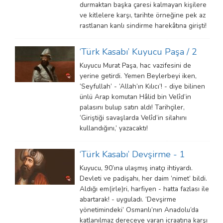
durmaktan başka çaresi kalmayan kişilere
ve kitlelere karşı, tarihte örneğine pek az
rastlanan kanlı sindirme harekâtına girişti!
‘Türk Kasabı’ Kuyucu Paşa / 2
Kuyucu Murat Paşa, hac vazifesini de
yerine getirdi. Yemen Beylerbeyi iken,
‘Seyfullah’ - ‘Allah’ın Kılıcı’! - diye bilinen
ünlü Arap komutan Hâlid bin Velîd’in
palasını bulup satın aldı! Tarihçiler,
‘Giriştiği savaşlarda Velîd’in silahını
kullandığını,’ yazacaktı!
‘Türk Kasabı’ Devşirme - 1
Kuyucu, 90’ına ulaşmış inatçı ihtiyardı.
Devleti ve padişahı, her daim ‘nimet’ bildi.
Aldığı em(irle)ri, harfiyen - hatta fazlası ile
abartarak! - uyguladı. ‘Devşirme
yönetimindeki’ Osmanlı’nın Anadolu’da
katlanılmaz dereceye varan icraatına karşı