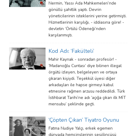
Nermin, Yassı Ada Mahkemeleri’nde
gönüllü şahitlik yaptı. Devrin
yöneticilerinin isteklerini yerine getirmişti.
Hizmetlerinin karşılığı, - iddiasına göre! -
devletin ‘Örtülü Ödeneği’nden
karşılanmıştı.
Kod Adı: ‘Fakülteli’
Mahir Kaynak - sonradan profesör! -
‘Madanoğlu Cuntası’ diye bilinen illegal
örgütü izleyen, belgeleyen ve ortaya
çıkaran kişiydi. Teşekkül üyesi diğer
arkadaşları ile hapse girmeyi kabul
etmesine rağmen arzusu reddedildi. Türk
İstihbarat Tarihi’ne adı ‘açığa çıkan ilk MİT
mensubu’ şeklinde geçti.
‘Çöpten Çıkan’ Tiyatro Oyunu
Fatma Nudiye Yalçı, erkek egemen
dünyada hemcinslerinin sesi/öncüsü