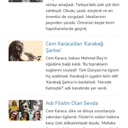
olmayı amaçladı. Türkiye’deki pek çok ilkin
sahibiydi. Okudu, yazdı, eleştirdi ve en
önemlisi de sorguladı. İdeallerinin
peşinden yürüdü. Ömrünün beşte birini
hapishanelerde geçirdi.
Cem Karaca’dan ‘Karabağ
Şarkısı’
Cem Karaca, babası Mehmet Bey’in
öğüdüne bağlı kaldı: ‘Bu toprakların
ezgilerini söyledi!’ Türk Dünyası’na ilgisini
hiç azaltmadı. Karabağ’ın işgalini telin etti!
‘Karabağ Şarkısı’nı besteledi. ‘Nerede
Kalmıştık?’ adlı kasetinde yer verdi.
Adı Filistin Olan Sevda
Cem Karaca, ülke ve dünya sorunlarıyla
yakından ilgilendi. Filistin’in ezilen halkına
karşı özel alâka/sempati duydu. ‘Mutlaka