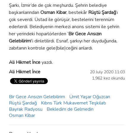
Şarkı, İzmir’de de çok meşhurdu. Şehrin belediye
başkanlarından
Osman Kibar
, bestekâr
Rüştü Şardağ
’ı
çok severdi. Üstad ile görüşür, bestelerini terennüm
ederlerdi. Belediyenin merkezi anons sistemi ile şehrin
her yerindeki hoparlörlerden ‘
Bir Gece Ansızın
Gelebilirim
!’i dinletilirdi. Esnaf, şarkıyı her duyduğunda,
zabıtanın kontrole gele(bile)ceğini anlardı.
Ali Hikmet İnce
yazdı.
Ali Hikmet İnce
20 July 2020 11:03
1,962 kez okundu
Bir Gece Ansızın Gelebilirim
Ümit Yaşar Oğuzcan
Rüştü Şardağ
Kıbrıs Türk Mukavemet Teşkilatı
Bayrak Radyosu
Bekledim de Gelmedin
Osman Kibar