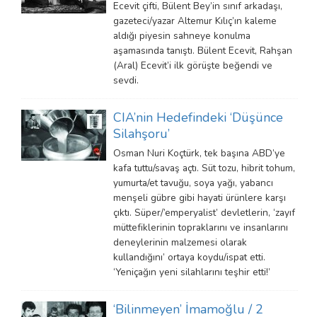
Ecevit çifti, Bülent Bey’in sınıf arkadaşı,
gazeteci/yazar Altemur Kılıç’ın kaleme
aldığı piyesin sahneye konulma
aşamasında tanıştı. Bülent Ecevit, Rahşan
(Aral) Ecevit’i ilk görüşte beğendi ve
sevdi.
CIA’nin Hedefindeki ‘Düşünce
Silahşoru’
Osman Nuri Koçtürk, tek başına ABD’ye
kafa tuttu/savaş açtı. Süt tozu, hibrit tohum,
yumurta/et tavuğu, soya yağı, yabancı
menşeli gübre gibi hayati ürünlere karşı
çıktı. Süper/’emperyalist’ devletlerin, ‘zayıf
müttefiklerinin topraklarını ve insanlarını
deneylerinin malzemesi olarak
kullandığını’ ortaya koydu/ispat etti.
‘Yeniçağın yeni silahlarını teşhir etti!’
‘Bilinmeyen’ İmamoğlu / 2