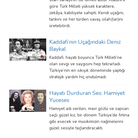
göre Türk Milleti yüksek karaktere,
zekâya, kabiliyete sahipti. Kendi uçağını,
tankını ve her türden savaş silah(lar)ını
üretebilirdi.
Kaddafi’nin Uçağındaki Deniz
Baykal
Kaddafi, hayatı boyunca Türk Milleti’ne
olan sevgi ve saygısını hep tekrarladı.
Türkiye’nin en sıkışık döneminde yaptığı
stratejik yardım hiç unutulmadı.
Hayatı Durduran Ses: Hamiyet
Yüceses
Hamiyet adı verilen, mavi gözlü ve sapsarı
saçlı güzel kız, bir dönem Türkiye’de fırtına
gibi esecek ve musikimizin nağmelerini
güzel sesiyle taçlandıracaktı.