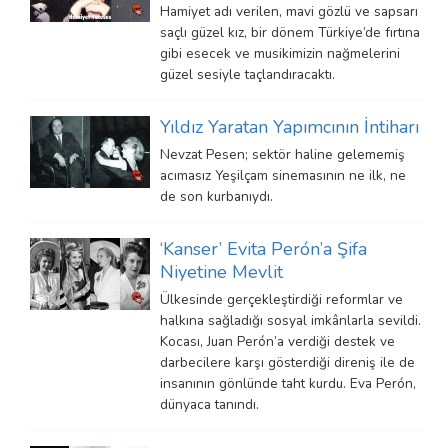
Hamiyet adı verilen, mavi gözlü ve sapsarı
saçlı güzel kız, bir dönem Türkiye’de fırtına
gibi esecek ve musikimizin nağmelerini
güzel sesiyle taçlandıracaktı.
Yıldız Yaratan Yapımcının İntiharı
Nevzat Pesen; sektör haline gelememiş
acımasız Yeşilçam sinemasının ne ilk, ne
de son kurbanıydı.
‘Kanser’ Evita Perón’a Şifa
Niyetine Mevlit
Ülkesinde gerçekleştirdiği reformlar ve
halkına sağladığı sosyal imkânlarla sevildi.
Kocası, Juan Perón’a verdiği destek ve
darbecilere karşı gösterdiği direniş ile de
insanının gönlünde taht kurdu. Eva Perón,
dünyaca tanındı.