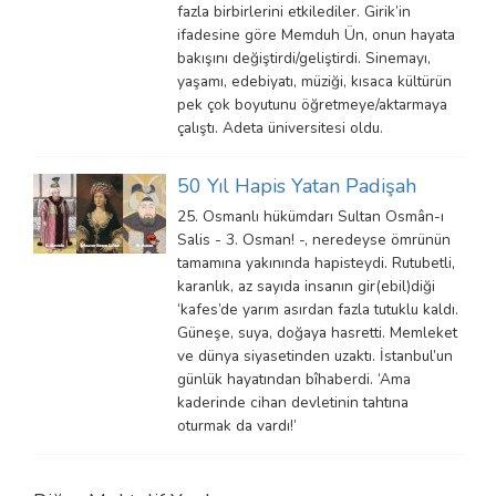
fazla birbirlerini etkilediler. Girik’in
ifadesine göre Memduh Ün, onun hayata
bakışını değiştirdi/geliştirdi. Sinemayı,
yaşamı, edebiyatı, müziği, kısaca kültürün
pek çok boyutunu öğretmeye/aktarmaya
çalıştı. Adeta üniversitesi oldu.
50 Yıl Hapis Yatan Padişah
25. Osmanlı hükümdarı Sultan Osmân-ı
Salis - 3. Osman! -, neredeyse ömrünün
tamamına yakınında hapisteydi. Rutubetli,
karanlık, az sayıda insanın gir(ebil)diği
‘kafes’de yarım asırdan fazla tutuklu kaldı.
Güneşe, suya, doğaya hasretti. Memleket
ve dünya siyasetinden uzaktı. İstanbul’un
günlük hayatından bîhaberdi. ‘Ama
kaderinde cihan devletinin tahtına
oturmak da vardı!’