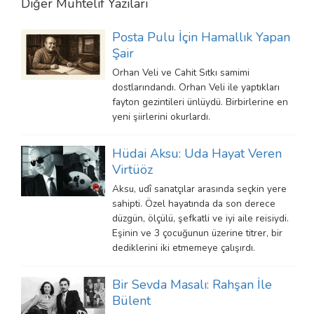
Diğer
Muhtelif
Yazıları
Posta Pulu İçin Hamallık Yapan
Şair
Orhan Veli ve Cahit Sıtkı samimi
dostlarındandı. Orhan Veli ile yaptıkları
fayton gezintileri ünlüydü. Birbirlerine en
yeni şiirlerini okurlardı.
Hüdai Aksu: Uda Hayat Veren
Virtüöz
Aksu, udî sanatçılar arasında seçkin yere
sahipti. Özel hayatında da son derece
düzgün, ölçülü, şefkatli ve iyi aile reisiydi.
Eşinin ve 3 çocuğunun üzerine titrer, bir
dediklerini iki etmemeye çalışırdı.
Bir Sevda Masalı: Rahşan İle
Bülent