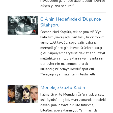
hayatiyetini garantiye alabilecekti! ‘Denize
düşen yılana sarılırdı!’
CIA’nin Hedefindeki ‘Düşünce
Silahşoru’
Osman Nuri Koçtürk, tek başına ABD’ye
kafa tuttu/savaş açtı. Süt tozu, hibrit tohum,
yumurta/et tavuğu, soya yağı, yabancı
menşeli gübre gibi hayati ürünlere karşı
çıktı. Süper/’emperyalist’ devletlerin, ‘zayıf
müttefiklerinin topraklarını ve insanlarını
deneylerinin malzemesi olarak
kullandığını’ ortaya koydu/ispat etti.
‘Yeniçağın yeni silahlarını teşhir etti!’
Menekşe Gözlü Kadın
Fatma Girik ile Memduh Ün’ün ilişkisi salt
aşk öyküsü değildi. Aynı zamanda mesleki
dayanışma, hayata birlikte tutunma,
bilgi/tecrübe aktarımıydı. Yarım asırdan