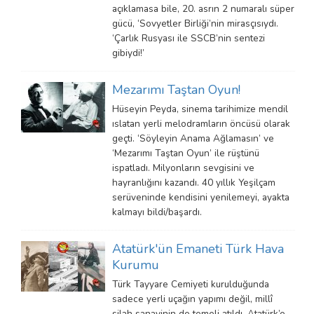
açıklamasa bile, 20. asrın 2 numaralı süper
gücü, ‘Sovyetler Birliği’nin mirasçısıydı.
‘Çarlık Rusyası ile SSCB’nin sentezi
gibiydi!’
Mezarımı Taştan Oyun!
Hüseyin Peyda, sinema tarihimize mendil
ıslatan yerli melodramların öncüsü olarak
geçti. ‘Söyleyin Anama Ağlamasın’ ve
‘Mezarımı Taştan Oyun’ ile rüştünü
ispatladı. Milyonların sevgisini ve
hayranlığını kazandı. 40 yıllık Yeşilçam
serüveninde kendisini yenilemeyi, ayakta
kalmayı bildi/başardı.
Atatürk'ün Emaneti Türk Hava
Kurumu
Türk Tayyare Cemiyeti kurulduğunda
sadece yerli uçağın yapımı değil, millî
silah sanayinin de temeli atıldı. Atatürk’e