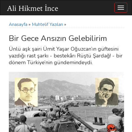
Togg
navig
Anasayfa
»
Muhtelif Yazıları
»
Bir Gece Ansızın Gelebilirim
Ünlü aşk şairi Ümit Yaşar Oğuzcan’ın güftesini
yazdığı rast şarkı - bestekârı Rüştü Şardağ! - bir
dönem Türkiye’nin gündemindeydi.