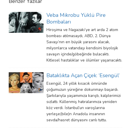
Benzer Yazılar
Veba Mikrobu Yüklü Pire
Bombaları
Hiroşima ve Nagazaki’ye art arda 2 atom
bombası atılmasaydı, ABD, 2. Dünya
Savaşı’nın en büyük yarasını alacak,
milyonlarca vatandaşı kendisini biyolojik
savaşın içinde/göbeğinde bulacaktı.
Kitlesel hastalıklar ve ölümler yaşanacaktı.
Bataklıkta Açan Çiçek: ‘Esengül’
Esengül, 24 yıllık kısacık ömründe
çoğumuzun yüreğine dokunmayı başardı.
Şarkılarıyla yaşamımıza karıştı, kalplerimizi
sızlattı. Küllenmiş hatıralarımıza yeniden
köz verdi. İstanbul’un varoşlarına
yerleşe(bile)n Anadolu insanının
sevda/hasret dünyasını canlı tuttu.