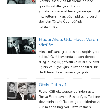
Nermin, Yassı Ada Mahkemeleri’nde
gönüllü şahitlik yaptı. Devrin
yöneticilerinin isteklerini yerine getirmişti.
Hizmetlerinin karşılığı, - iddiasına göre! -
devletin ‘Örtülü Ödeneği’nden
karşılanmıştı.
Hüdai Aksu: Uda Hayat Veren
Virtüöz
Aksu, udî sanatçılar arasında seçkin yere
sahipti. Özel hayatında da son derece
düzgün, ölçülü, şefkatli ve iyi aile reisiydi.
Eşinin ve 3 çocuğunun üzerine titrer, bir
dediklerini iki etmemeye çalışırdı.
Öteki Putin / 1
Putin, ‘KGB okulu/geleneği’nden gelen
Rusya Federasyonu Başkanı’ydı. Tarihine,
devletinin derin/‘kadim’ geleneklerine ve
kurumlarına bağlıydı. Hatta resmen