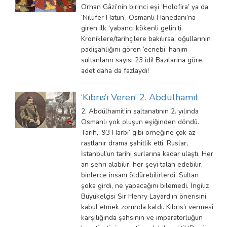
Orhan Gâzi’nin birinci eşi ‘Holofira’ ya da
‘Nilüfer Hatun’, Osmanlı Hanedanı’na
giren ilk ‘yabancı kökenli gelin’ti.
Kroniklere/tarihçilere bakılırsa, oğullarının
padişahlığını gören ‘ecnebi’ hanım
sultanların sayısı 23 idi! Bazılarına göre,
adet daha da fazlaydı!
‘Kıbrıs’ı Veren’ 2. Abdülhamit
2. Abdülhamit’in saltanatının 2. yılında
Osmanlı yok oluşun eşiğinden döndü.
Tarih, ’93 Harbi’ gibi örneğine çok az
rastlanır drama şahitlik etti. Ruslar,
İstanbul’un tarihi surlarına kadar ulaştı. Her
an şehri alabilir, her şeyi talan edebilir,
binlerce insanı öldürebilirlerdi. Sultan
şoka girdi, ne yapacağını bilemedi. İngiliz
Büyükelçisi Sir Henry Layard’ın önerisini
kabul etmek zorunda kaldı. Kıbrıs’ı vermesi
karşılığında şahsının ve imparatorluğun