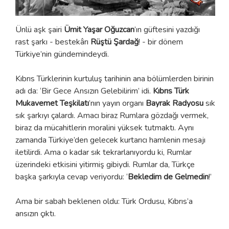
Ünlü aşk şairi
Ümit Yaşar Oğuzcan
’ın güftesini yazdığı
rast şarkı - bestekârı
Rüştü Şardağ
! - bir dönem
Türkiye’nin gündemindeydi.
Kıbrıs Türklerinin kurtuluş tarihinin ana bölümlerden birinin
adı da: ‘Bir Gece Ansızın Gelebilirim’ idi.
Kıbrıs Türk
Mukavemet Teşkilatı
’nın yayın organı
Bayrak Radyosu
sık
sık şarkıyı çalardı. Amacı biraz Rumlara gözdağı vermek,
biraz da mücahitlerin moralini yüksek tutmaktı. Aynı
zamanda Türkiye’den gelecek kurtarıcı hamlenin mesajı
iletilirdi. Ama o kadar sık tekrarlanıyordu ki, Rumlar
üzerindeki etkisini yitirmiş gibiydi. Rumlar da, Türkçe
başka şarkıyla cevap veriyordu: ‘
Bekledim de Gelmedin
!’
Ama bir sabah beklenen oldu: Türk Ordusu, Kıbrıs’a
ansızın çıktı.