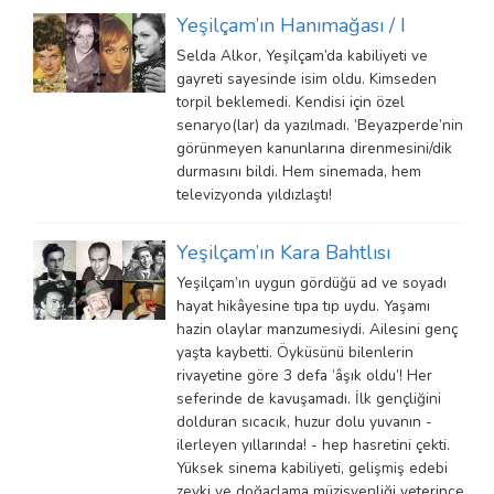
Yeşilçam’ın Hanımağası / I
Selda Alkor, Yeşilçam’da kabiliyeti ve
gayreti sayesinde isim oldu. Kimseden
torpil beklemedi. Kendisi için özel
senaryo(lar) da yazılmadı. ‘Beyazperde’nin
görünmeyen kanunlarına direnmesini/dik
durmasını bildi. Hem sinemada, hem
televizyonda yıldızlaştı!
Yeşilçam’ın Kara Bahtlısı
Yeşilçam’ın uygun gördüğü ad ve soyadı
hayat hikâyesine tıpa tıp uydu. Yaşamı
hazin olaylar manzumesiydi. Ailesini genç
yaşta kaybetti. Öyküsünü bilenlerin
rivayetine göre 3 defa ‘âşık oldu’! Her
seferinde de kavuşamadı. İlk gençliğini
dolduran sıcacık, huzur dolu yuvanın -
ilerleyen yıllarında! - hep hasretini çekti.
Yüksek sinema kabiliyeti, gelişmiş edebi
zevki ve doğaçlama müzisyenliği yeterince