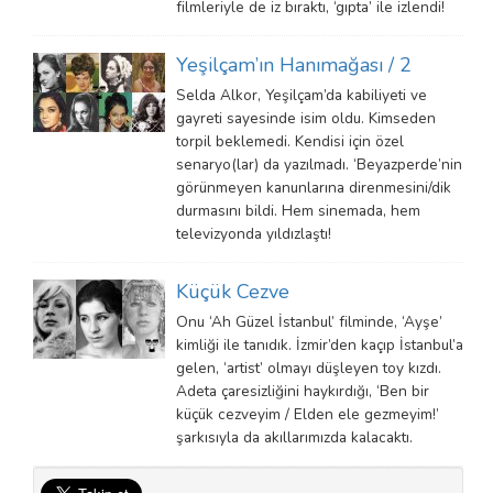
filmleriyle de iz bıraktı, ‘gıpta’ ile izlendi!
Yeşilçam’ın Hanımağası / 2
Selda Alkor, Yeşilçam’da kabiliyeti ve
gayreti sayesinde isim oldu. Kimseden
torpil beklemedi. Kendisi için özel
senaryo(lar) da yazılmadı. ‘Beyazperde’nin
görünmeyen kanunlarına direnmesini/dik
durmasını bildi. Hem sinemada, hem
televizyonda yıldızlaştı!
Küçük Cezve
Onu ‘Ah Güzel İstanbul’ filminde, ‘Ayşe’
kimliği ile tanıdık. İzmir’den kaçıp İstanbul’a
gelen, ‘artist’ olmayı düşleyen toy kızdı.
Adeta çaresizliğini haykırdığı, ‘Ben bir
küçük cezveyim / Elden ele gezmeyim!’
şarkısıyla da akıllarımızda kalacaktı.