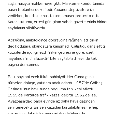
suçlamasıyla mahkemeye çıktı. Mahkeme koridorlarında
basın toplantısı düzenledi: Yabancı striptizcilere izin
verilirken, kendisine hak tanınmamasını protesto etti.
Kararlı tutumu, ertesi gün çıkan sabah gazetelerinin birinci
sayfalarını süslüyordu.
Açıklığına, alabildiğince dobralığına rağmen, adı çirkin
dedikodulara, skandallara karışmadı. Çalıştığı, dans ettiği
kulüplerde içki içmezdi. Yakın çevresine göre, özel
hayatında ‘muhafazakâr’ bile sayılabilirdi; evinde tek
başına demlenirdi.
Batıl sayılabilecek itikât sahibiydi: Her Cuma günü
türbeleri dolaşır, yatırlara adak adardı. 1957’de Gölbaşı
Gazinosu’nun havuzunda boğulma tehlikesi atlattı.
1959’da Kartal’da trafik kazası geçirdi. 1962’de ise,
Ayazpaşa’daki baba evinde az daha hava gazından
zehirlenecekti. Bir seri kazadan kurtulabilmesine hep
şükrediyor; fakir fukaraya sadaka dağıtıyordu.