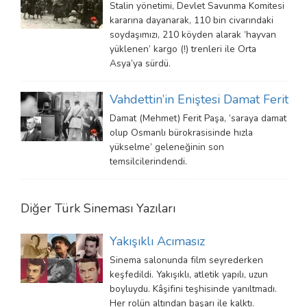
Stalin yönetimi, Devlet Savunma Komitesi
kararına dayanarak, 110 bin civarındaki
soydaşımızı, 210 köyden alarak ‘hayvan
yüklenen’ kargo (!) trenleri ile Orta
Asya’ya sürdü.
Vahdettin’in Eniştesi Damat Ferit
Damat (Mehmet) Ferit Paşa, ‘saraya damat
olup Osmanlı bürokrasisinde hızla
yükselme’ geleneğinin son
temsilcilerindendi.
Diğer
Türk Sineması
Yazıları
Yakışıklı Acımasız
Sinema salonunda film seyrederken
keşfedildi. Yakışıklı, atletik yapılı, uzun
boyluydu. Kâşifini teşhisinde yanıltmadı.
Her rolün altından başarı ile kalktı.