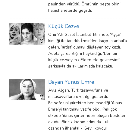
peşinden yürüdü. Ömrünün beşte birini
hapishanelerde geçirdi.
Küçük Cezve
Onu ‘Ah Güzel İstanbul’ filminde, ‘Ayşe’
kimliği ile tanıdık. İzmir’den kaçıp İstanbul’a
gelen, ‘artist’ olmayı düşleyen toy kızdı.
Adeta çaresizliğini haykırdığı, ‘Ben bir
küçük cezveyim / Elden ele gezmeyim!’
şarkısıyla da akıllarımızda kalacaktı.
Bayan Yunus Emre
Ayla Algan, Türk tasavvufuna ve
mutasavvıflara özel ilgi gösterdi.
Felsefesini yürekten benimsediği Yunus
Emre’yi tanıtmayı vazife bildi. Pek çok
ülkede Yunus şiirlerinden oluşan besteleri
okudu. Biricik kızının adını da - ulu
ozandan ilhamla! - ‘Sevi’ koydu!