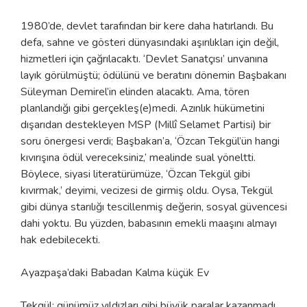
1980’de, devlet tarafından bir kere daha hatırlandı. Bu
defa, sahne ve gösteri dünyasındaki aşırılıkları için değil,
hizmetleri için çağrılacaktı. ‘Devlet Sanatçısı’ unvanına
layık görülmüştü; ödülünü ve beratını dönemin Başbakanı
Süleyman Demirel’in elinden alacaktı. Ama, tören
planlandığı gibi gerçekleş(e)medi. Azınlık hükümetini
dışarıdan destekleyen MSP (Millî Selamet Partisi) bir
soru önergesi verdi; Başbakan’a, ‘Özcan Tekgül’ün hangi
kıvırışına ödül vereceksiniz,’ mealinde sual yöneltti.
Böylece, siyasi literatürümüze, ‘Özcan Tekgül gibi
kıvırmak,’ deyimi, vecizesi de girmiş oldu. Oysa, Tekgül
gibi dünya starılığı tescillenmiş değerin, sosyal güvencesi
dahi yoktu. Bu yüzden, babasının emekli maaşını almayı
hak edebilecekti.
Ayazpaşa’daki Babadan Kalma küçük Ev
Tekgül; günümüz yıldızları gibi büyük paralar kazanmadı.