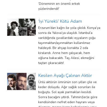
‘Döneminin en önemli erkek
yüzlerindendi!’
‘İyi Yürekli’ Kötü Adam
Erzurum’dan kağnı ile yola çıkıldı. Konya’ya
sonra da Yalova’ya ulaşıldı. İstanbul’a
varıldığında çuvallardaki eşyaların çoğu
taşınmaktan/aşınmaktan kullanılmaz
haldeydi. Bir ahşap konakta 2 oda
kiralandı. Anne hem çalışacak, hem
oğluna bakacaktı. Taş Ailesi, ekmeğini
taştan çıkaracaktı!
Kesilen Ayağı Çalınan Aktör
Ünlü aktörün ömrünün son yılları çile ve
keder doluydu. Ağır sağlık sorunları ile
boğuştu. Sol ayak parmakları kesildi.
Sonra bacağını yitirdi. Tahmin(ler)e göre
kendisinden nefret eden hayranı veya