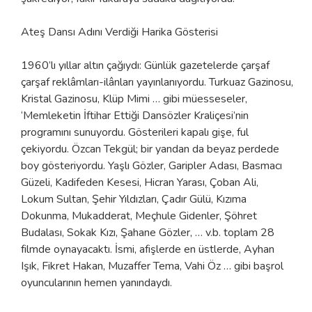
Ateş Dansı Adını Verdiği Harika Gösterisi
1960’lı yıllar altın çağıydı: Günlük gazetelerde çarşaf
çarşaf reklâmları-ilânları yayınlanıyordu. Turkuaz Gazinosu,
Kristal Gazinosu, Klüp Mimi … gibi müesseseler,
‘Memleketin İftihar Ettiği Dansözler Kraliçesi’nin
programını sunuyordu. Gösterileri kapalı gişe, ful
çekiyordu. Özcan Tekgül; bir yandan da beyaz perdede
boy gösteriyordu. Yaşlı Gözler, Garipler Adası, Basmacı
Güzeli, Kadifeden Kesesi, Hicran Yarası, Çoban Ali,
Lokum Sultan, Şehir Yıldızları, Çadır Gülü, Kızıma
Dokunma, Mukadderat, Meçhule Gidenler, Şöhret
Budalası, Sokak Kızı, Şahane Gözler, … v.b. toplam 28
filmde oynayacaktı. İsmi, afişlerde en üstlerde, Ayhan
Işık, Fikret Hakan, Muzaffer Tema, Vahi Öz … gibi başrol
oyuncularının hemen yanındaydı.