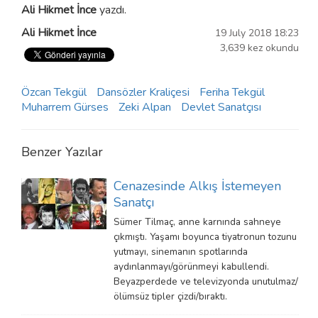
Ali Hikmet İnce
yazdı.
Ali Hikmet İnce
19 July 2018 18:23
3,639 kez okundu
Özcan Tekgül
Dansözler Kraliçesi
Feriha Tekgül
Muharrem Gürses
Zeki Alpan
Devlet Sanatçısı
Benzer Yazılar
Cenazesinde Alkış İstemeyen
Sanatçı
Sümer Tilmaç, anne karnında sahneye
çıkmıştı. Yaşamı boyunca tiyatronun tozunu
yutmayı, sinemanın spotlarında
aydınlanmayı/görünmeyi kabullendi.
Beyazperdede ve televizyonda unutulmaz/
ölümsüz tipler çizdi/bıraktı.