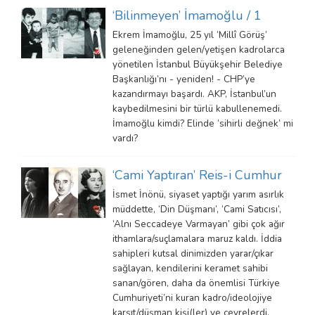
‘Bilinmeyen’ İmamoğlu / 1
Ekrem İmamoğlu, 25 yıl ‘Millî Görüş’
geleneğinden gelen/yetişen kadrolarca
yönetilen İstanbul Büyükşehir Belediye
Başkanlığı’nı - yeniden! - CHP’ye
kazandırmayı başardı. AKP, İstanbul’un
kaybedilmesini bir türlü kabullenemedi.
İmamoğlu kimdi? Elinde ‘sihirli değnek’ mi
vardı?
‘Cami Yaptıran’ Reis-i Cumhur
İsmet İnönü, siyaset yaptığı yarım asırlık
müddette, ‘Din Düşmanı’, ‘Cami Satıcısı’,
‘Alnı Seccadeye Varmayan’ gibi çok ağır
ithamlara/suçlamalara maruz kaldı. İddia
sahipleri kutsal dinimizden yarar/çıkar
sağlayan, kendilerini keramet sahibi
sanan/gören, daha da önemlisi Türkiye
Cumhuriyeti’ni kuran kadro/ideolojiye
karşıt/düşman kişi(ler) ve çevrelerdi.