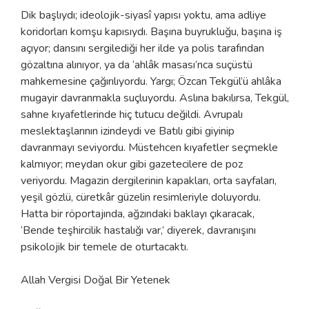
Dik başlıydı; ideolojik-siyasî yapısı yoktu, ama adliye
koridorları komşu kapısıydı. Başına buyrukluğu, başına iş
açıyor; dansını sergilediği her ilde ya polis tarafından
gözaltına alınıyor, ya da ‘ahlâk masası’nca suçüstü
mahkemesine çağırılıyordu. Yargı; Özcan Tekgül’ü ahlâka
mugayir davranmakla suçluyordu. Aslına bakılırsa, Tekgül,
sahne kıyafetlerinde hiç tutucu değildi. Avrupalı
meslektaşlarının izindeydi ve Batılı gibi giyinip
davranmayı seviyordu. Müstehcen kıyafetler seçmekle
kalmıyor; meydan okur gibi gazetecilere de poz
veriyordu. Magazin dergilerinin kapakları, orta sayfaları,
yeşil gözlü, cüretkâr güzelin resimleriyle doluyordu.
Hatta bir röportajında, ağzındaki baklayı çıkaracak,
‘Bende teşhircilik hastalığı var,’ diyerek, davranışını
psikolojik bir temele de oturtacaktı.
Allah Vergisi Doğal Bir Yetenek