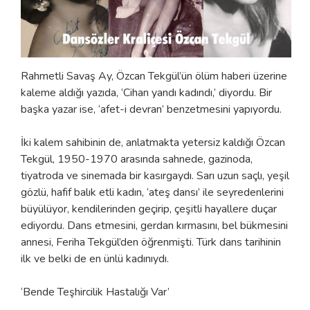
Rahmetli Savaş Ay, Özcan Tekgül’ün ölüm haberi üzerine
kaleme aldığı yazıda, ‘Cihan yandı kadındı,’ diyordu. Bir
başka yazar ise, ‘afet-i devran’ benzetmesini yapıyordu.
İki kalem sahibinin de, anlatmakta yetersiz kaldığı Özcan
Tekgül, 1950-1970 arasında sahnede, gazinoda,
tiyatroda ve sinemada bir kasırgaydı. Sarı uzun saçlı, yeşil
gözlü, hafif balık etli kadın, ‘ateş dansı’ ile seyredenlerini
büyülüyor, kendilerinden geçirip, çeşitli hayallere duçar
ediyordu. Dans etmesini, gerdan kırmasını, bel bükmesini
annesi, Feriha Tekgül’den öğrenmişti. Türk dans tarihinin
ilk ve belki de en ünlü kadınıydı.
‘Bende Teşhircilik Hastalığı Var’