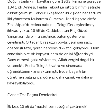
Doğum tarihi kimi kayıtlara göre 1939, kimisine göreyse
1941 idi. Annesi, Feriha Tekgül ile gittiği bir film setinde
dikkat çekmişti. Tekgül’ü keşfeden iki kişiden bahsedilirdi:
İlki yönetmen Muharrem Gürses’di. İkinci kişiyse aktör
Zeki Alpan’dı. Aslına bakılırsa, Tekgül’ün keşfedilmeye
ihtiyacı yoktu. 1955’de Caddebostan Plaj Güzeli
Yarışması’nda birinci seçilince, bütün gözler ona
çevrilmişti. Ortadan biraz uzun boylu, uzun sarı saçlı,
gösterişli taze, gören herkesin dikkatini çekiyordu. Hem
annesinin bire bir kopyası, hem de en iyi öğrencisiydi.
Dans etmesi, şarkı söylemesi, Allah vergisi doğal bir
yetenekti. Feriha Tekgül, tiyatro ve sinemada
öğrendiklerini kızına aktarmıştı. Evde, başarılı bir
öğretmen bulununca, öğrenci daha çabuk ve daha iyi
kavrayabiliyordu.
Evinde Tek Başına Demlenirdi
İlk kez, 1956’da ‘müstehcen fotoğraf çektirmek’