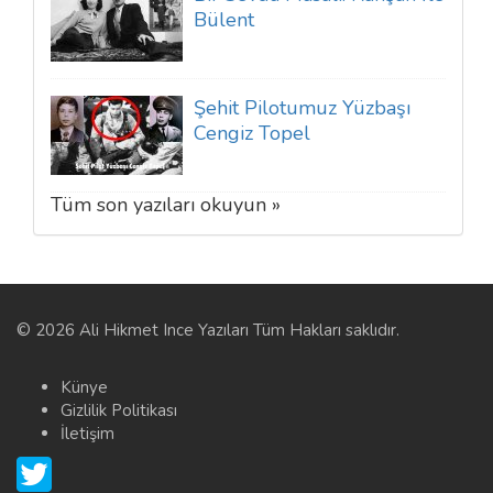
Bülent
Şehit Pilotumuz Yüzbaşı
Cengiz Topel
Tüm son yazıları okuyun »
© 2026 Ali Hikmet Ince Yazıları Tüm Hakları saklıdır.
Künye
Gizlilik Politikası
İletişim