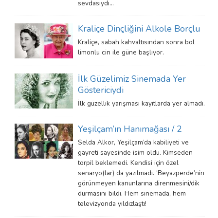
sevdasıydı…
Kraliçe Dinçliğini Alkole Borçlu
Kraliçe, sabah kahvaltısından sonra bol
limonlu cin ile güne başlıyor.
İlk Güzelimiz Sinemada Yer
Göstericiydi
İlk güzellik yarışması kayıtlarda yer almadı.
Yeşilçam’ın Hanımağası / 2
Selda Alkor, Yeşilçam’da kabiliyeti ve
gayreti sayesinde isim oldu. Kimseden
torpil beklemedi. Kendisi için özel
senaryo(lar) da yazılmadı. ‘Beyazperde’nin
görünmeyen kanunlarına direnmesini/dik
durmasını bildi. Hem sinemada, hem
televizyonda yıldızlaştı!