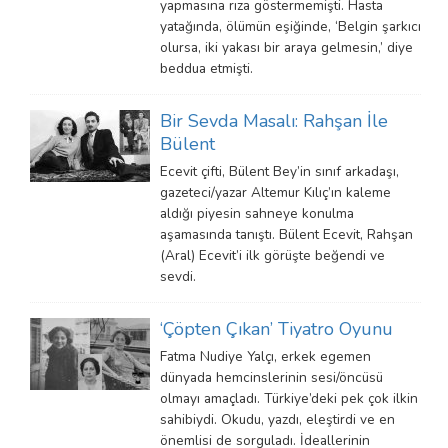
yapmasına rıza göstermemişti. Hasta
yatağında, ölümün eşiğinde, ‘Belgin şarkıcı
olursa, iki yakası bir araya gelmesin,’ diye
beddua etmişti.
Bir Sevda Masalı: Rahşan İle
Bülent
Ecevit çifti, Bülent Bey’in sınıf arkadaşı,
gazeteci/yazar Altemur Kılıç’ın kaleme
aldığı piyesin sahneye konulma
aşamasında tanıştı. Bülent Ecevit, Rahşan
(Aral) Ecevit’i ilk görüşte beğendi ve
sevdi.
‘Çöpten Çıkan’ Tiyatro Oyunu
Fatma Nudiye Yalçı, erkek egemen
dünyada hemcinslerinin sesi/öncüsü
olmayı amaçladı. Türkiye’deki pek çok ilkin
sahibiydi. Okudu, yazdı, eleştirdi ve en
önemlisi de sorguladı. İdeallerinin