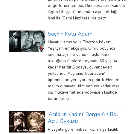
değerlendirilemedi. Bu dünyadan ‘Samuel
Agop Uluçyan’, hepimizin aşina olduğu
ismi ile ‘Sami Hazinses’ de geçti!
Seçkin Kötü Adam
Hayati Hamzaoğlu, Trabzon kökenli
Yeşilçam emekçisiydi. Ömrü boyunca
sinema aşkı ile yandı tutuştu. Karın
tokluğuna filmlerde oynadı. 56 yaşına
kadar her türlü sosyal güvenceden
yoksundu. Alışılmış ‘kötü adam’
tiplemesine yeni yorum getirdi: Hemen
teslim olmayan, film sonuna kadar dişe
diş mukavemet eden/dövüşen kişiliğe
büründürdü.
‘Acıların Kadını’ Bergen’in Bol
Acılı Öyküsü
Rivayete göre, babası, kızının şarkıcılık