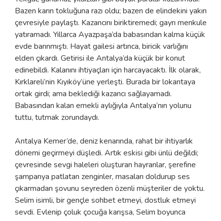
Bazen karın tokluğuna razı oldu; bazen de elindekini yakın
çevresiyle paylaştı. Kazancını biriktiremedi; gayrı menkule
yatıramadı. Yıllarca Ayazpaşa’da babasından kalma küçük
evde barınmıştı. Hayat gailesi artınca, biricik varlığını
elden çıkardı. Getirisi ile Antalya’da küçük bir konut
edinebildi. Kalanını ihtiyaçları için harcayacaktı. İlk olarak,
Kırklareli’nin Kıyıköy’üne yerleşti. Burada bir lokantaya
ortak girdi; ama beklediği kazancı sağlayamadı.
Babasından kalan emekli aylığıyla Antalya’nın yolunu
tuttu, tutmak zorundaydı.
Antalya Kemer’de, deniz kenarında, rahat bir ihtiyarlık
dönemi geçirmeyi düşledi. Artık eskisi gibi ünlü değildi;
çevresinde sevgi haleleri oluşturan hayranlar, şerefine
şampanya patlatan zenginler, masaları doldurup ses
çıkarmadan şovunu seyreden özenli müşteriler de yoktu.
Selim isimli, bir gençle sohbet etmeyi, dostluk etmeyi
sevdi. Evlenip çoluk çocuğa karışsa, Selim boyunca