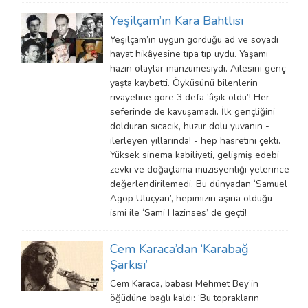
Yeşilçam’ın Kara Bahtlısı
Yeşilçam’ın uygun gördüğü ad ve soyadı
hayat hikâyesine tıpa tıp uydu. Yaşamı
hazin olaylar manzumesiydi. Ailesini genç
yaşta kaybetti. Öyküsünü bilenlerin
rivayetine göre 3 defa ‘âşık oldu’! Her
seferinde de kavuşamadı. İlk gençliğini
dolduran sıcacık, huzur dolu yuvanın -
ilerleyen yıllarında! - hep hasretini çekti.
Yüksek sinema kabiliyeti, gelişmiş edebi
zevki ve doğaçlama müzisyenliği yeterince
değerlendirilemedi. Bu dünyadan ‘Samuel
Agop Uluçyan’, hepimizin aşina olduğu
ismi ile ‘Sami Hazinses’ de geçti!
Cem Karaca’dan ‘Karabağ
Şarkısı’
Cem Karaca, babası Mehmet Bey’in
öğüdüne bağlı kaldı: ‘Bu toprakların