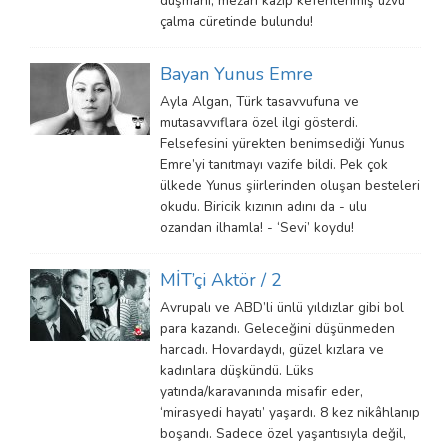
düşmanı, mezarı kazıp kefenlenmiş uzvu
çalma cüretinde bulundu!
Bayan Yunus Emre
Ayla Algan, Türk tasavvufuna ve
mutasavvıflara özel ilgi gösterdi.
Felsefesini yürekten benimsediği Yunus
Emre’yi tanıtmayı vazife bildi. Pek çok
ülkede Yunus şiirlerinden oluşan besteleri
okudu. Biricik kızının adını da - ulu
ozandan ilhamla! - ‘Sevi’ koydu!
MİT’çi Aktör / 2
Avrupalı ve ABD’li ünlü yıldızlar gibi bol
para kazandı. Geleceğini düşünmeden
harcadı. Hovardaydı, güzel kızlara ve
kadınlara düşkündü. Lüks
yatında/karavanında misafir eder,
‘mirasyedi hayatı’ yaşardı. 8 kez nikâhlanıp
boşandı. Sadece özel yaşantısıyla değil,