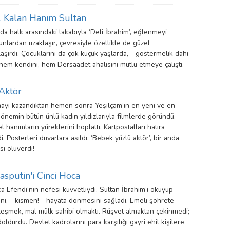
l Kalan Hanım Sultan
da halk arasındaki lakabıyla ‘Deli İbrahim’, eğlenmeyi
unlardan uzaklaşır, çevresiyle özellikle de güzel
laşırdı. Çocuklarını da çok küçük yaşlarda, - göstermelik dahi
 hem kendini, hem Dersaadet ahalisini mutlu etmeye çalıştı.
Aktör
mayı kazandıktan hemen sonra Yeşilçam’ın en yeni ve en
Dönemin bütün ünlü kadın yıldızlarıyla filmlerde göründü.
l hanımların yüreklerini hoplattı. Kartpostalları hatıra
i. Posterleri duvarlara asıldı. ‘Bebek yüzlü aktör’, bir anda
si oluverdi!
asputin'i Cinci Hoca
 Efendi’nin nefesi kuvvetliydi. Sultan İbrahim’i okuyup
ını, - kısmen! - hayata dönmesini sağladı. Emeli şöhrete
eşmek, mal mülk sahibi olmaktı. Rüşvet almaktan çekinmedi;
doldurdu. Devlet kadrolarını para karşılığı gayri ehil kişilere