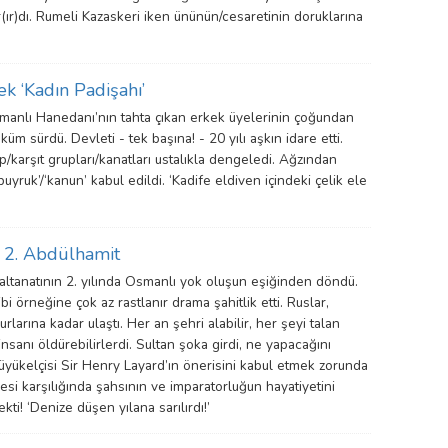
r(ır)dı. Rumeli Kazaskeri iken ününün/cesaretinin doruklarına
ek ‘Kadın Padişahı’
anlı Hanedanı’nın tahta çıkan erkek üyelerinin çoğundan
üm sürdü. Devleti - tek başına! - 20 yılı aşkın idare etti.
p/karşıt grupları/kanatları ustalıkla dengeledi. Ağzından
uyruk’/‘kanun’ kabul edildi. ‘Kadife eldiven içindeki çelik ele
n’ 2. Abdülhamit
saltanatının 2. yılında Osmanlı yok oluşun eşiğinden döndü.
ibi örneğine çok az rastlanır drama şahitlik etti. Ruslar,
surlarına kadar ulaştı. Her an şehri alabilir, her şeyi talan
insanı öldürebilirlerdi. Sultan şoka girdi, ne yapacağını
Büyükelçisi Sir Henry Layard’ın önerisini kabul etmek zorunda
rmesi karşılığında şahsının ve imparatorluğun hayatiyetini
kti! ‘Denize düşen yılana sarılırdı!’