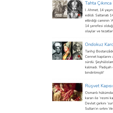
Tahta Çıkınca
I. Ahmet, 14 yaşı
edildi. Saltanatı 
ettirdiği caminin 
14 şerefesi olduğu
olaylar ve tezatla
Ondokuz Kard
Tarihçi Bostanzâd
Cennet kapılarını a
sürdü. Şeyhülislam
kalmadı. ‘Padişah 
bindirilmişti!’
Rüşvet Kapısı
Osmanlı hükümdar
kararı ile ‘resmi
Devlet çarkını ‘su
Sultan’ın sırtını 