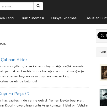
ya Tarihi
Türk Sineması
Dünya Sineması
Casuslar Dün
dır.
Son 
 Çalınan Aktör
ün son yılları çile ve keder doluydu. Ağır sağlık sorunları
yak parmakları kesildi. Sonra bacağını yitirdi. Tahmin(ler)e
nefret eden hayranı veya düşmanı, mezarı kazıp
çalma cüretinde bulundu!
 Kuyucu Paşa / 2
, hac vazifesini de yerine getirdi. Yemen Beylerbeyi iken,
h’ın Kılıcı’! - diye bilinen ünlü Arap komutan Hâlid bin Velîd’in