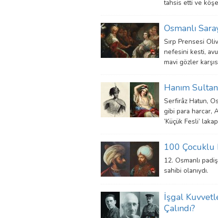
tahsis etti ve köş
Osmanlı Sarayı
Sırp Prensesi Oliv
nefesini kesti, av
mavi gözler karşıs
Hanım Sultan’
Serfirâz Hatun, O
gibi para harcar, 
‘Küçük Fesli’ lakap
100 Çocuklu 
12. Osmanlı padiş
sahibi olanıydı.
İşgal Kuvvetl
Çalındı?