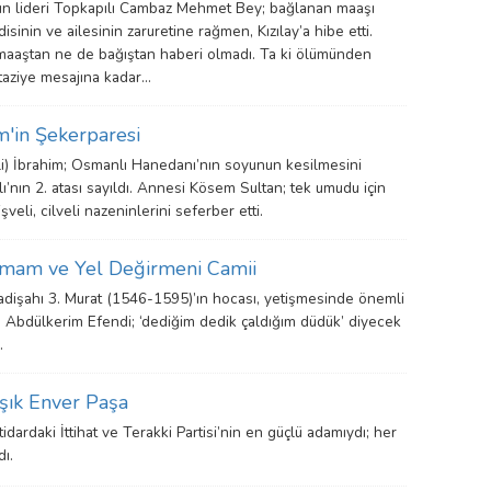
n lideri Topkapılı Cambaz Mehmet Bey; bağlanan maaşı
isinin ve ailesinin zaruretine rağmen, Kızılay’a hibe etti.
maaştan ne de bağıştan haberi olmadı. Ta ki ölümünden
taziye mesajına kadar…
m'in Şekerparesi
eli) İbrahim; Osmanlı Hanedanı’nın soyunun kesilmesini
’nın 2. atası sayıldı. Annesi Kösem Sultan; tek umudu için
şveli, cilveli nazeninlerini seferber etti.
mam ve Yel Değirmeni Camii
adişahı 3. Murat (1546-1595)’ın hocası, yetişmesinde önemli
 Abdülkerim Efendi; ‘dediğim dedik çaldığım düdük’ diyecek
.
şık Enver Paşa
idardaki İttihat ve Terakki Partisi’nin en güçlü adamıydı; her
dı.