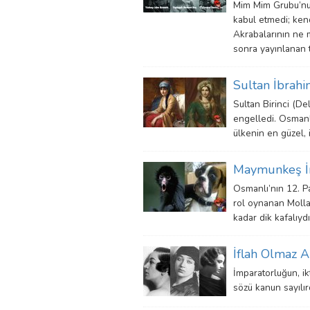
Mim Mim Grubu’nu
kabul etmedi; kend
Akrabalarının ne 
sonra yayınlanan 
Sultan İbrahi
Sultan Birinci (D
engelledi. Osmanlı
ülkenin en güzel, i
Maymunkeş İ
Osmanlı’nın 12. P
rol oynanan Molla
kadar dik kafalıydı
İflah Olmaz A
İmparatorluğun, ikt
sözü kanun sayılır