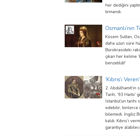
her dediğini yaptı
tırmandı.
Osmanlı’nın T
Kösem Sultan, Osm
daha uzun süre hük
Bürokrasideki raki
çıkan her kelime ‘b
benzetildi!’
‘Kıbrıs’ı Vere
2. Abdülhamit’in 
Tarih, ’93 Harbi’ g
İstanbul’un tarihi 
edebilir, binlerce 
bilemedi. İngiliz 
kaldı. Kıbrıs’ı ve
garantiye alabilece