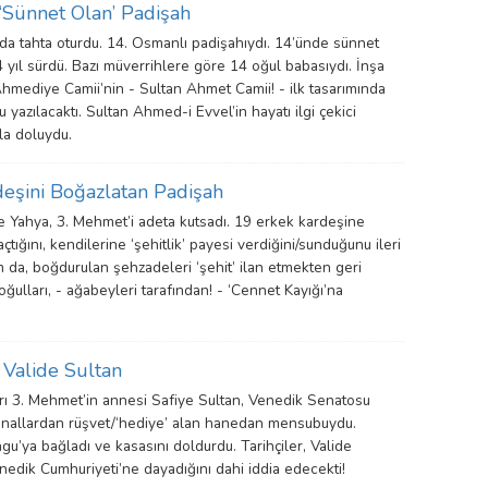
 ‘Sünnet Olan’ Padişah
nda tahta oturdu. 14. Osmanlı padişahıydı. 14’ünde sünnet
14 yıl sürdü. Bazı müverrihlere göre 14 oğul babasıydı. İnşa
‘Ahmediye Camii’nin - Sultan Ahmet Camii! - ilk tasarımında
 yazılacaktı. Sultan Ahmed-i Evvel’in hayatı ilgi çekici
rla doluydu.
eşini Boğazlatan Padişah
e Yahya, 3. Mehmet’i adeta kutsadı. 19 erkek kardeşine
çtığını, kendilerine ‘şehitlik’ payesi verdiğini/sunduğunu ileri
 da, boğdurulan şehzadeleri ‘şehit’ ilan etmekten geri
oğulları, - ağabeyleri tarafından! - ‘Cennet Kayığı’na
 Valide Sultan
ı 3. Mehmet’in annesi Safiye Sultan, Venedik Senatosu
 kanallardan rüşvet/‘hediye’ alan hanedan mensubuydu.
ngu’ya bağladı ve kasasını doldurdu. Tarihçiler, Valide
Venedik Cumhuriyeti’ne dayadığını dahi iddia edecekti!