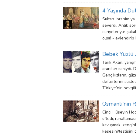
4 Yaşında Du
Sultan İbrahim ya 
severdi. Anlık sor
cariyeleriyle şaka
olsa! - evlendirip
Bebek Yüzlü 
Tarık Akan, yarış
aranılan ismiydi. 
Genç kızların, güze
defterlerini süsled
Türkiye’nin sevgili
Osmanlı'nın R
Cinci Hüseyin Hoca
üfledi; rahatlamas
kavuşmak, zenginl
kesesini/testisini 