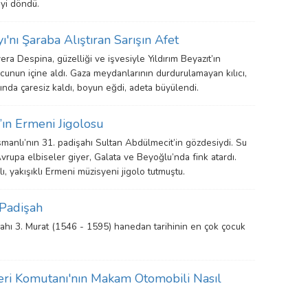
eyi döndü.
'nı Şaraba Alıştıran Sarışın Afet
era Despina, güzelliği ve işvesiyle Yıldırım Beyazıt’ın
ucunun içine aldı. Gaza meydanlarının durdurulamayan kılıcı,
ında çaresiz kaldı, boyun eğdi, adeta büyülendi.
ın Ermeni Jigolosu
smanlı’nın 31. padişahı Sultan Abdülmecit’in gözdesiydi. Su
Avrupa elbiseler giyer, Galata ve Beyoğlu’nda fink atardı.
lı, yakışıklı Ermeni müzisyeni jigolo tutmuştu.
Padişah
ahı 3. Murat (1546 - 1595) hanedan tarihinin en çok çocuk
eri Komutanı'nın Makam Otomobili Nasıl