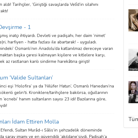
 aldı! Tarihçiler, ‘Giriştiği savaşlarda Velîd’in silahını
aktı!
 Devşirme - 1
mış inatçı ihtiyardı. Devleti ve padişahı, her daim ‘nimet’
e)ri, harfiyen - hatta fazlası ile abartarak! - uyguladı.
indeki’ Osmanlı’nın Anadolu’da katlanılmaz dereceye varan
rmaktan başka çaresi kalmayan kişilere ve kitlelere karşı,
ek az rastlanan kanlı sindirme harekâtına girişti!
um ‘Valide Sultanları’
inci eşi ‘Holofira’ ya da ‘Nilüfer Hatun’, Osmanlı Hanedanı’na
kökenli gelin’ti. Kroniklere/tarihçilere bakılırsa, oğullarının
n ‘ecnebi’ hanım sultanların sayısı 23 idi! Bazılarına göre,
ydı!
Tüm
nları İdam Ettiren Molla
Efendi, Sultan Murâd-ı Sâlis’in şehzadelik döneminde
da saray imamı ve en güvendiği ‘akıldane’siydi. Padişah’a