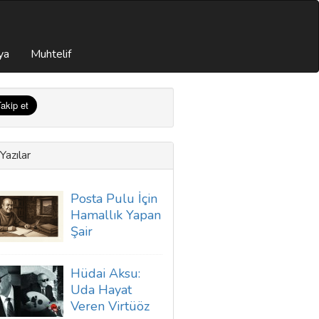
ya
Muhtelif
Yazılar
Posta Pulu İçin
Hamallık Yapan
Şair
Hüdai Aksu:
Uda Hayat
Veren Virtüöz