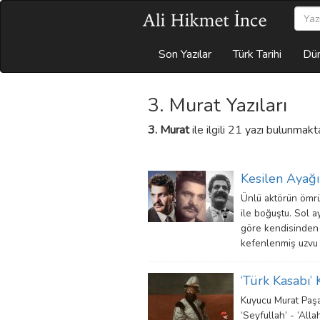
Son Yazılar
Türk Tarihi
Dün
3. Murat Yazıları
3. Murat
ile ilgili 21 yazı bulunmakta
Kesilen Ayağı
Ünlü aktörün ömrün
ile boğuştu. Sol a
göre kendisinden 
kefenlenmiş uzvu 
‘Türk Kasabı’
Kuyucu Murat Paşa
‘Seyfullah’ - ‘Alla