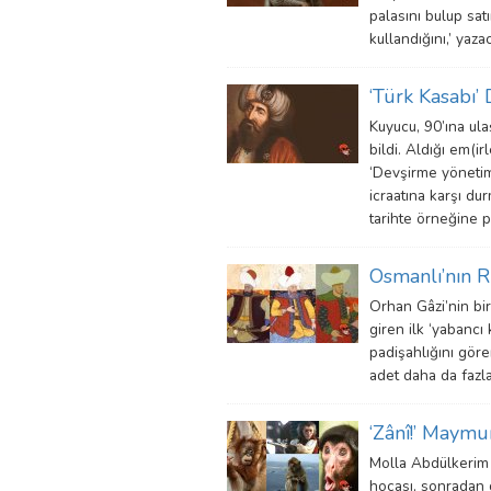
palasını bulup satın
kullandığını,’ yazac
‘Türk Kasabı’
Kuyucu, 90’ına ulaş
bildi. Aldığı em(irl
‘Devşirme yönetim
icraatına karşı du
tarihte örneğine p
Osmanlı’nın R
Orhan Gâzi’nin bir
giren ilk ‘yabancı 
padişahlığını göre
adet daha da fazla
‘Zânî!’ Maymu
Molla Abdülkerim 
hocası, sonradan 