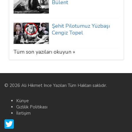
Bülent
Şehit Pilotumuz Yüzbaşı
Cengiz Topel
Tüm son yazıları okuyun »
© 2026 Ali Hikmet Ince Yazıları Tüm Hakları saklıdır.
Künye
Gizlilik Politikası
İletişim