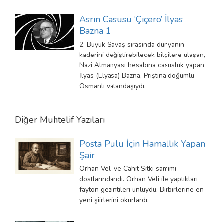
Asrın Casusu ‘Çiçero’ İlyas
Bazna 1
2. Büyük Savaş sırasında dünyanın
kaderini değiştirebilecek bilgilere ulaşan,
Nazi Almanyası hesabına casusluk yapan
İlyas (Elyasa) Bazna, Priştina doğumlu
Osmanlı vatandaşıydı.
Diğer
Muhtelif
Yazıları
Posta Pulu İçin Hamallık Yapan
Şair
Orhan Veli ve Cahit Sıtkı samimi
dostlarındandı. Orhan Veli ile yaptıkları
fayton gezintileri ünlüydü. Birbirlerine en
yeni şiirlerini okurlardı.