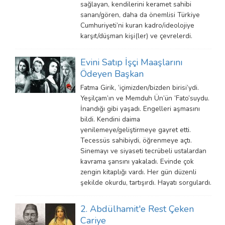
sağlayan, kendilerini keramet sahibi
sanan/gören, daha da önemlisi Türkiye
Cumhuriyeti’ni kuran kadro/ideolojiye
karşıt/düşman kişi(ler) ve çevrelerdi.
Evini Satıp İşçi Maaşlarını
Ödeyen Başkan
Fatma Girik, ‘içimizden/bizden birisi’ydi.
Yeşilçam’ın ve Memduh Ün’ün ‘Fato’suydu.
İnandığı gibi yaşadı. Engelleri aşmasını
bildi. Kendini daima
yenilemeye/geliştirmeye gayret etti.
Tecessüs sahibiydi, öğrenmeye açtı.
Sinemayı ve siyaseti tecrübeli ustalardan
kavrama şansını yakaladı. Evinde çok
zengin kitaplığı vardı. Her gün düzenli
şekilde okurdu, tartışırdı. Hayatı sorgulardı.
2. Abdülhamit'e Rest Çeken
Cariye