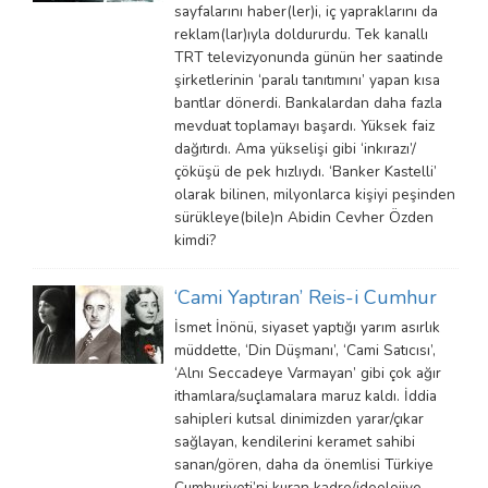
sayfalarını haber(ler)i, iç yapraklarını da
reklam(lar)ıyla doldururdu. Tek kanallı
TRT televizyonunda günün her saatinde
şirketlerinin ‘paralı tanıtımını’ yapan kısa
bantlar dönerdi. Bankalardan daha fazla
mevduat toplamayı başardı. Yüksek faiz
dağıtırdı. Ama yükselişi gibi ‘inkırazı’/
çöküşü de pek hızlıydı. ‘Banker Kastelli’
olarak bilinen, milyonlarca kişiyi peşinden
sürükleye(bile)n Abidin Cevher Özden
kimdi?
‘Cami Yaptıran’ Reis-i Cumhur
İsmet İnönü, siyaset yaptığı yarım asırlık
müddette, ‘Din Düşmanı’, ‘Cami Satıcısı’,
‘Alnı Seccadeye Varmayan’ gibi çok ağır
ithamlara/suçlamalara maruz kaldı. İddia
sahipleri kutsal dinimizden yarar/çıkar
sağlayan, kendilerini keramet sahibi
sanan/gören, daha da önemlisi Türkiye
Cumhuriyeti’ni kuran kadro/ideolojiye