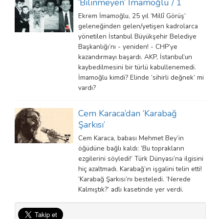
‘Bilinmeyen’ İmamoğlu / 1
Ekrem İmamoğlu, 25 yıl ‘Millî Görüş’
geleneğinden gelen/yetişen kadrolarca
yönetilen İstanbul Büyükşehir Belediye
Başkanlığı’nı - yeniden! - CHP’ye
kazandırmayı başardı. AKP, İstanbul’un
kaybedilmesini bir türlü kabullenemedi.
İmamoğlu kimdi? Elinde ‘sihirli değnek’ mi
vardı?
Cem Karaca’dan ‘Karabağ
Şarkısı’
Cem Karaca, babası Mehmet Bey’in
öğüdüne bağlı kaldı: ‘Bu toprakların
ezgilerini söyledi!’ Türk Dünyası’na ilgisini
hiç azaltmadı. Karabağ’ın işgalini telin etti!
‘Karabağ Şarkısı’nı besteledi. ‘Nerede
Kalmıştık?’ adlı kasetinde yer verdi.