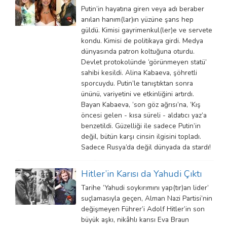
Putin’in hayatına giren veya adı beraber
anılan hanım(lar)ın yüzüne şans hep
güldü. Kimisi gayrimenkul(ler)e ve servete
kondu. Kimisi de politikaya girdi. Medya
dünyasında patron koltuğuna oturdu.
Devlet protokolünde ‘görünmeyen statü’
sahibi kesildi. Alina Kabaeva, şöhretli
sporcuydu. Putin’le tanıştıktan sonra
ününü, variyetini ve etkinliğini artırdı.
Bayan Kabaeva, ‘son göz ağrısı’na, ‘Kış
öncesi gelen - kısa süreli - aldatıcı yaz’a
benzetildi. Güzelliği ile sadece Putin’in
değil, bütün karşı cinsin ilgisini topladı.
Sadece Rusya’da değil dünyada da stardı!
Hitler’in Karısı da Yahudi Çıktı
Tarihe ‘Yahudi soykırımını yap(tır)an lider’
suçlamasıyla geçen, Alman Nazi Partisi’nin
değişmeyen Führer’i Adolf Hitler’in son
büyük aşkı, nikâhlı karısı Eva Braun