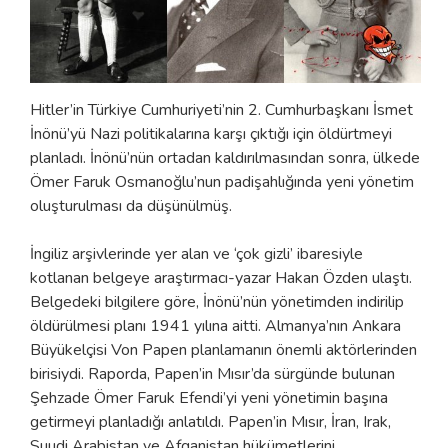
Hitler’in Türkiye Cumhuriyeti’nin 2. Cumhurbaşkanı İsmet
İnönü’yü Nazi politikalarına karşı çıktığı için öldürtmeyi
planladı. İnönü’nün ortadan kaldırılmasından sonra, ülkede
Ömer Faruk Osmanoğlu’nun padişahlığında yeni yönetim
oluşturulması da düşünülmüş.
İngiliz arşivlerinde yer alan ve ‘çok gizli’ ibaresiyle
kotlanan belgeye araştırmacı-yazar Hakan Özden ulaştı.
Belgedeki bilgilere göre, İnönü’nün yönetimden indirilip
öldürülmesi planı 1941 yılına aitti. Almanya’nın Ankara
Büyükelçisi Von Papen planlamanın önemli aktörlerinden
birisiydi. Raporda, Papen’in Mısır’da sürgünde bulunan
Şehzade Ömer Faruk Efendi’yi yeni yönetimin başına
getirmeyi planladığı anlatıldı. Papen’in Mısır, İran, Irak,
Suudi Arabistan ve Afganistan hükümetlerini