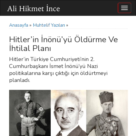
Togg
navig
Anasayfa
»
Muhtelif Yazıları
»
Hitler’in İnönü’yü Öldürme Ve
İhtilal Planı
Hitler’in Türkiye Cumhuriyeti’nin 2.
Cumhurbaşkanı İsmet İnönü’yü Nazi
politikalarına karşı çıktığı için öldürtmeyi
planladı.