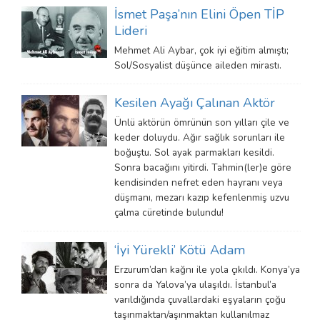
İsmet Paşa’nın Elini Öpen TİP
Lideri
Mehmet Ali Aybar, çok iyi eğitim almıştı;
Sol/Sosyalist düşünce aileden mirastı.
Kesilen Ayağı Çalınan Aktör
Ünlü aktörün ömrünün son yılları çile ve
keder doluydu. Ağır sağlık sorunları ile
boğuştu. Sol ayak parmakları kesildi.
Sonra bacağını yitirdi. Tahmin(ler)e göre
kendisinden nefret eden hayranı veya
düşmanı, mezarı kazıp kefenlenmiş uzvu
çalma cüretinde bulundu!
‘İyi Yürekli’ Kötü Adam
Erzurum’dan kağnı ile yola çıkıldı. Konya’ya
sonra da Yalova’ya ulaşıldı. İstanbul’a
varıldığında çuvallardaki eşyaların çoğu
taşınmaktan/aşınmaktan kullanılmaz