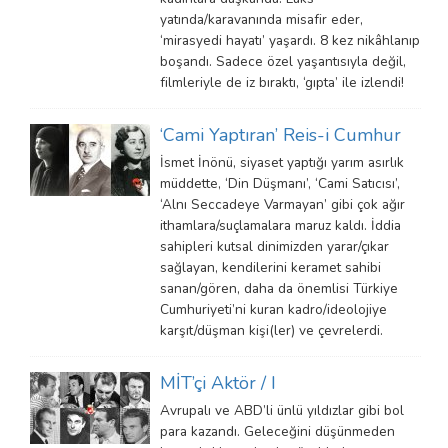
yatında/karavanında misafir eder,
‘mirasyedi hayatı’ yaşardı. 8 kez nikâhlanıp
boşandı. Sadece özel yaşantısıyla değil,
filmleriyle de iz bıraktı, ‘gıpta’ ile izlendi!
‘Cami Yaptıran’ Reis-i Cumhur
İsmet İnönü, siyaset yaptığı yarım asırlık
müddette, ‘Din Düşmanı’, ‘Cami Satıcısı’,
‘Alnı Seccadeye Varmayan’ gibi çok ağır
ithamlara/suçlamalara maruz kaldı. İddia
sahipleri kutsal dinimizden yarar/çıkar
sağlayan, kendilerini keramet sahibi
sanan/gören, daha da önemlisi Türkiye
Cumhuriyeti’ni kuran kadro/ideolojiye
karşıt/düşman kişi(ler) ve çevrelerdi.
MİT’çi Aktör / I
Avrupalı ve ABD’li ünlü yıldızlar gibi bol
para kazandı. Geleceğini düşünmeden