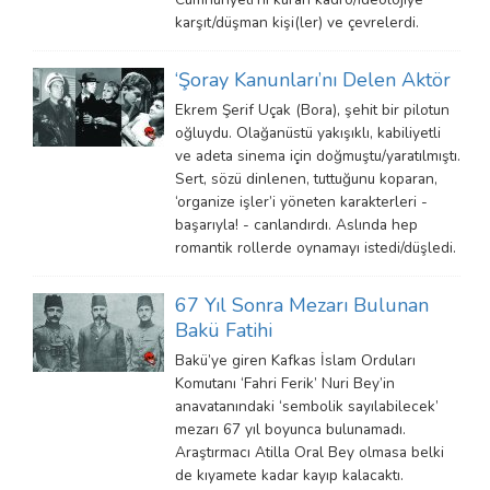
karşıt/düşman kişi(ler) ve çevrelerdi.
‘Şoray Kanunları’nı Delen Aktör
Ekrem Şerif Uçak (Bora), şehit bir pilotun
oğluydu. Olağanüstü yakışıklı, kabiliyetli
ve adeta sinema için doğmuştu/yaratılmıştı.
Sert, sözü dinlenen, tuttuğunu koparan,
‘organize işler’i yöneten karakterleri -
başarıyla! - canlandırdı. Aslında hep
romantik rollerde oynamayı istedi/düşledi.
67 Yıl Sonra Mezarı Bulunan
Bakü Fatihi
Bakü’ye giren Kafkas İslam Orduları
Komutanı ‘Fahri Ferik’ Nuri Bey’in
anavatanındaki ‘sembolik sayılabilecek’
mezarı 67 yıl boyunca bulunamadı.
Araştırmacı Atilla Oral Bey olmasa belki
de kıyamete kadar kayıp kalacaktı.