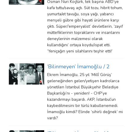
Osman Nuri Koçtürk, tek başına ABD’ye
kafa tuttu/savaş açtı. Süt tozu, hibrit tohum,
yumurta/et tavuğu, soya yağı, yabancı
menşeli gübre gibi hayati ürünlere karşı
çıktı. Süper/’emperyalist’ devletlerin, ‘zayıf
müttefiklerinin topraklarını ve insanlarını
deneylerinin malzemesi olarak
kullandığını’ ortaya koydu/ispat etti.
‘Yeniçağın yeni silahlarını teşhir etti!’
‘Bilinmeyen’ İmamoğlu / 2
Ekrem İmamoğlu, 25 yıl ‘Millî Görüş’
geleneğinden gelen/yetişen kadrolarca
yönetilen İstanbul Büyükşehir Belediye
Başkanlığı’nı - yeniden! - CHP’ye
kazandırmayı başardı. AKP, İstanbul’un
kaybedilmesini bir türlü kabullenemedi.
İmamoğlu kimdi? Elinde ‘sihirli değnek’ mi
vardı?