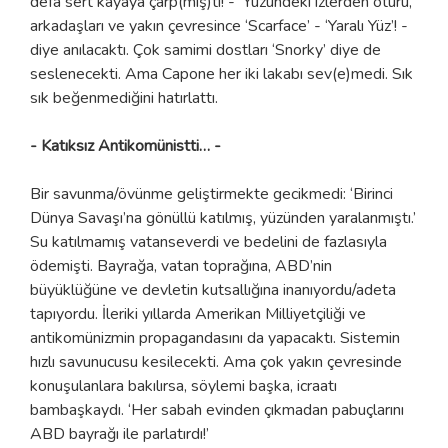
defa sert kayaya çarp(mış)tı! - Yüzündeki izlerden ötürü,
arkadaşları ve yakın çevresince ‘Scarface’ - ‘Yaralı Yüz’! -
diye anılacaktı. Çok samimi dostları ‘Snorky’ diye de
seslenecekti. Ama Capone her iki lakabı sev(e)medi. Sık
sık beğenmediğini hatırlattı.
- Katıksız Antikomünistti… -
Bir savunma/övünme geliştirmekte gecikmedi: ‘Birinci
Dünya Savaşı’na gönüllü katılmış, yüzünden yaralanmıştı.’
Su katılmamış vatanseverdi ve bedelini de fazlasıyla
ödemişti. Bayrağa, vatan toprağına, ABD’nin
büyüklüğüne ve devletin kutsallığına inanıyordu/adeta
tapıyordu. İleriki yıllarda Amerikan Milliyetçiliği ve
antikomünizmin propagandasını da yapacaktı. Sistemin
hızlı savunucusu kesilecekti. Ama çok yakın çevresinde
konuşulanlara bakılırsa, söylemi başka, icraatı
bambaşkaydı. ‘Her sabah evinden çıkmadan pabuçlarını
ABD bayrağı ile parlatırdı!’