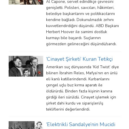
Al Capone, servet edindikçe çevresini
genişletti. Polisleri, savcıları, hâkimleri,
belediye başkanlarını ve politikacılarını
kendine bağladı. Dokunulmazlık zırhını
kuvvetlendirdiğini düşündü. ABD Başkanı
Herbert Hoover ile samimi dostluk
kurmayı bile başardı. Suçlarının
görmezden gelineceğini düşündü/sandı.
‘Cinayet Şirketi’ Kuran Tetikçi
Amerikan suç dünyasında ‘Kid Twist’ diye
bilinen İbrahim Reles, Mafya’nın en ünlü
eli kanlı katillerindendi. Kurbanlarını
çengel uçlu buz kırma aparatı ile
öldürürdü. Binden fazla kişinin kanına
girdiği ileri sürüldü. Cinayet işlemek için
şirket dahi kurdu ve siparişleri/iş
tekliflerini değerlendirdi.
‘Elektrikli Sandalye’nin Mucidi