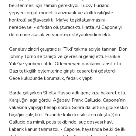
belirlenmesi için zaman gerekliydi. Lucky Luciano,
yepyeni örgüt modeli, karizmatik ve akıllı kişiliğiyle
kontrolü sağlayacaktı. Mafya teşkilatlanmasını -
neredeyse! - sıfırdan oluşturacaktı. Hatta Al Capone’yi
de emrine alacak ve yönetecekti/yönlendirecekti.
Genelev zinciri çalıştırıcısı, ‘Tilki’ takma adıyla tanınan, Don
Johnny Torrio ile tanıştı ve çevresini genişletti. Frankie
Yale’ye yardımcı oldu. Ödenmeyen paralarını tahsil etti.
Bazı tetikçilik eylemlerine girişti, cesaretini gösterdi.
Gece kulübünde korumalık, fedailik yaptı.
Barda çalışırken Shelly Russo adlı genç kıza hakaret etti.
Karşılığını ağır gördü. Ağabeyi Frank Gallucio, Capone’nin
yakasına yapışıp hesap sordu. Sonra da ustura gibi keskin
bıçağını çalıştırdı. Yüzünde kalıcı kesik izleri oluştu(r)du.
Gallucio da mimli, polis takibinde, suç dosyası hayli
kabarık kanun tanımazdı. - Capone, hayatında belki de ilk