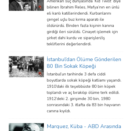
Amerikan suç dünyasında ‘Kid Twist’ diye
bilinen İbrahim Reles, Mafya’nın en ünlü
eli kanlı katillerindendi. Kurbanlarını
çengel uçlu buz kırma aparatı ile
öldürürdü. Binden fazla kişinin kanına
girdiği ileri sürüldü. Cinayet işlemek için
şirket dahi kurdu ve siparişleri/iş
tekliflerini değerlendirdi.
İstanbul’dan Ölüme Gönderilen
80 Bin Sokak Köpeği
İstanbul’un tarihinde 3 defa ciddi
boyutlarda sokak köpeği katliamı yaşandı.
1910’daki ilk teşebbüste 80 bin köpek
toplandı ve aç bırakılıp ölüme terk edildi.
1912’deki 2. girişimde 30 bin, 1980
sonrasındaki 3. itlafta da 83 bin hayvanın
canına kıyıldı.
Marquez, Küba - ABD Arasında