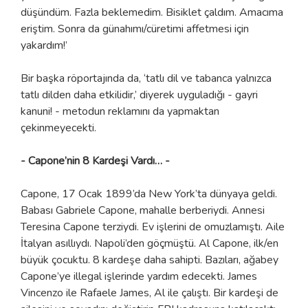
düşündüm. Fazla beklemedim. Bisiklet çaldım. Amacıma
eriştim. Sonra da günahımı/cüretimi affetmesi için
yakardım!’
Bir başka röportajında da, ‘tatlı dil ve tabanca yalnızca
tatlı dilden daha etkilidir,’ diyerek uyguladığı - gayri
kanuni! - metodun reklamını da yapmaktan
çekinmeyecekti.
- Capone’nin 8 Kardeşi Vardı… -
Capone, 17 Ocak 1899’da New York’ta dünyaya geldi.
Babası Gabriele Capone, mahalle berberiydi. Annesi
Teresina Capone terziydi. Ev işlerini de omuzlamıştı. Aile
İtalyan asıllıydı. Napoli’den göçmüştü. Al Capone, ilk/en
büyük çocuktu. 8 kardeşe daha sahipti. Bazıları, ağabey
Capone’ye illegal işlerinde yardım edecekti. James
Vincenzo ile Rafaele James, Al ile çalıştı. Bir kardeşi de