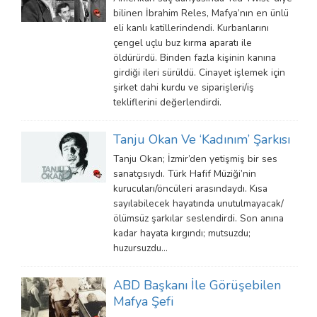
bilinen İbrahim Reles, Mafya’nın en ünlü
eli kanlı katillerindendi. Kurbanlarını
çengel uçlu buz kırma aparatı ile
öldürürdü. Binden fazla kişinin kanına
girdiği ileri sürüldü. Cinayet işlemek için
şirket dahi kurdu ve siparişleri/iş
tekliflerini değerlendirdi.
Tanju Okan Ve ‘Kadınım’ Şarkısı
Tanju Okan; İzmir’den yetişmiş bir ses
sanatçısıydı. Türk Hafif Müziği’nin
kurucuları/öncüleri arasındaydı. Kısa
sayılabilecek hayatında unutulmayacak/
ölümsüz şarkılar seslendirdi. Son anına
kadar hayata kırgındı; mutsuzdu;
huzursuzdu…
ABD Başkanı İle Görüşebilen
Mafya Şefi