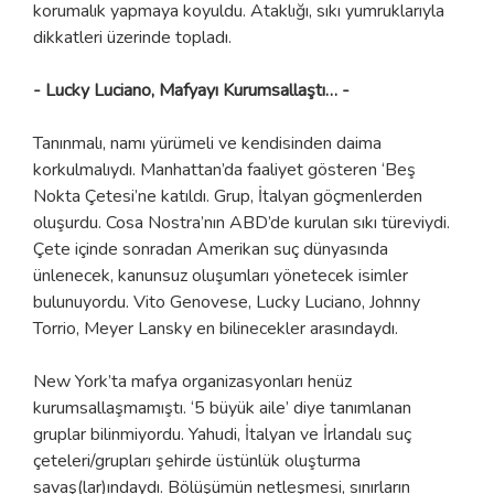
korumalık yapmaya koyuldu. Ataklığı, sıkı yumruklarıyla
dikkatleri üzerinde topladı.
- Lucky Luciano, Mafyayı Kurumsallaştı… -
Tanınmalı, namı yürümeli ve kendisinden daima
korkulmalıydı. Manhattan’da faaliyet gösteren ‘Beş
Nokta Çetesi’ne katıldı. Grup, İtalyan göçmenlerden
oluşurdu. Cosa Nostra’nın ABD’de kurulan sıkı türeviydi.
Çete içinde sonradan Amerikan suç dünyasında
ünlenecek, kanunsuz oluşumları yönetecek isimler
bulunuyordu. Vito Genovese, Lucky Luciano, Johnny
Torrio, Meyer Lansky en bilinecekler arasındaydı.
New York’ta mafya organizasyonları henüz
kurumsallaşmamıştı. ‘5 büyük aile’ diye tanımlanan
gruplar bilinmiyordu. Yahudi, İtalyan ve İrlandalı suç
çeteleri/grupları şehirde üstünlük oluşturma
savaş(lar)ındaydı. Bölüşümün netleşmesi, sınırların