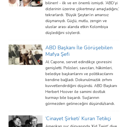
bilinen! - ilk ve en önemli ismiydi. ‘ABD’yi
dizlerinin üzerine çökertmeyi amaçladığını,’
tekrarlardı. ‘Büyük Şeytan’ın amansız
düşmanıydı. Güçlü, mutlu, zengin ve
uluslar arası alanda etkin Kolombiya
düşlediğini söylerdi.
ABD Başkanı İle Görüşebilen
Mafya Şefi
Al Capone, servet edindikçe çevresini
genişletti. Polisleri, savcıları, hâkimleri,
belediye başkanlarını ve politikacılarını
kendine bağladı. Dokunulmazlık zırhını
kuvvetlendirdiğini düşündü. ABD Başkanı
Herbert Hoover ile samimi dostluk
kurmayı bile başardı. Suçlarının
görmezden gelineceğini düşündü/sandı.
‘Cinayet Şirketi’ Kuran Tetikçi
Amerikan suç dünyasında ‘Kid Twist’ diye