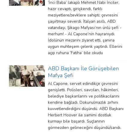
‘İnci Baba’ lakaplı Mehmet Nabi İnciler,
hazır cevaptı, girişkendi, farklı
meziyetlere/zevklere sahipti; çevresini
şaşırtmayı severdi. İtalyan asıllı, ABD
vatandaşı, Şikago Mafyası’nın ünlü şefi -
merhum! - Al Capone’nin hayranıydı.
İdolünün mezarını ziyaret etti, şanına
uygun muhteşem çelenk yaptırdı. Ellerini
açıp ruhuna ‘Fatiha’ bile okudu
ABD Başkanı İle Görüşebilen
Mafya Şefi
Al Capone, servet edindikçe çevresini
genişletti. Polisleri, savcıları, hâkimleri,
belediye başkanlarını ve politikacılarını
kendine bağladı. Dokunulmazlık zırhını
kuvvetlendirdiğini düşündü. ABD Başkanı
Herbert Hoover ile samimi dostluk
kurmayı bile başardı. Suçlarının
görmezden gelineceğini düşündü/sandı.