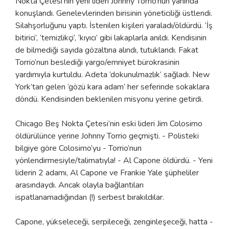
Nokta Çetesi’nin yeni lideri Johnny Torrio’nun yanında
konuşlandı. Genelevlerinden birisinin yöneticiliği üstlendi.
Silahşorluğunu yaptı. İstenilen kişileri yaraladı/öldürdü. ‘İş
bitirici’, ‘temizlikçi’, ‘kıyıcı’ gibi lakaplarla anıldı. Kendisinin
de bilmediği sayıda gözaltına alındı, tutuklandı. Fakat
Torrio’nun beslediği yargo/emniyet bürokrasinin
yardımıyla kurtuldu. Adeta ‘dokunulmazlık’ sağladı. New
York’tan gelen ‘gözü kara adam’ her seferinde sokaklara
döndü. Kendisinden beklenilen misyonu yerine getirdi.
Chicago Beş Nokta Çetesi’nin eski lideri Jim Colosimo
öldürülünce yerine Johnny Torrio geçmişti. - Polisteki
bilgiye göre Colosimo’yu - Torrio’nun
yönlendirmesiyle/talimatıyla! - Al Capone öldürdü. - Yeni
liderin 2 adamı, Al Capone ve Frankie Yale şüpheliler
arasındaydı. Ancak olayla bağlantıları
ispatlanamadığından (!) serbest bırakıldılar.
Capone, yükseleceği, serpileceği, zenginleşeceği, hatta -