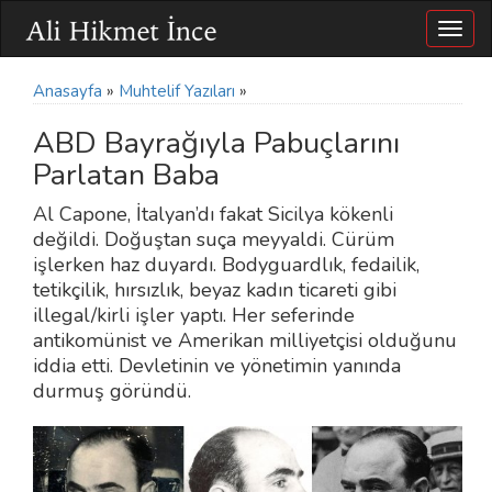
Togg
navig
Anasayfa
»
Muhtelif Yazıları
»
ABD Bayrağıyla Pabuçlarını
Parlatan Baba
Al Capone, İtalyan’dı fakat Sicilya kökenli
değildi. Doğuştan suça meyyaldi. Cürüm
işlerken haz duyardı. Bodyguardlık, fedailik,
tetikçilik, hırsızlık, beyaz kadın ticareti gibi
illegal/kirli işler yaptı. Her seferinde
antikomünist ve Amerikan milliyetçisi olduğunu
iddia etti. Devletinin ve yönetimin yanında
durmuş göründü.