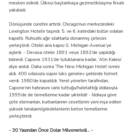
mesken edindi. Ülkeyi baştanbaşa gezme/dolaşma fırsatı
yakaladı.
Dönüşünde cüretini artırdı. Chicago’nun merkezindeki
Lexington Hotel’e taşındı. 5. ve 6. katındaki bütün odaları
kapattı. Ruhsatlı ağır silahlarla donanmış çetesini
yerleştirdi. Otelin ana kapısı S. Michigan Avenue’ye
açılırdı. - Devasa otelin 1891 veya 1892’de yapıldığı
bilinirdi. Capone 1931’de tutuklanana kadar, ‘Al’ın Kalesi’
diye anıldı. Daha sonra ‘The New Michigan Hotel’ ismini
aldı. 400 odasıyla süper lüks genelev şeklinde hizmet
verdi. 1980’de kapatıldı. Yerel yönetim tarafından,
Capone’nin hatırasını canlı tuttuğu/hatırlattığı iddiasıyla
1995’de de temellerine kadar yıktırıldı! - İddiaya göre
çete elemanları, kurbanlarının cesetlerini yeni inşa edilen
yüksek binaların/gökdelenlerin beton temellerine
yerleştirirdi.
- 30 Yaşından Önce Dolar Milyoneriydi… -