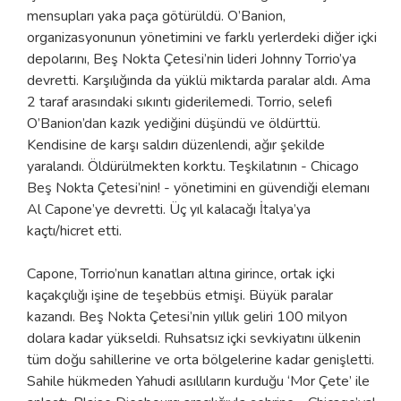
mensupları yaka paça götürüldü. O’Banion,
organizasyonunun yönetimini ve farklı yerlerdeki diğer içki
depolarını, Beş Nokta Çetesi’nin lideri Johnny Torrio’ya
devretti. Karşılığında da yüklü miktarda paralar aldı. Ama
2 taraf arasındaki sıkıntı giderilemedi. Torrio, selefi
O’Banion’dan kazık yediğini düşündü ve öldürttü.
Kendisine de karşı saldırı düzenlendi, ağır şekilde
yaralandı. Öldürülmekten korktu. Teşkilatının - Chicago
Beş Nokta Çetesi’nin! - yönetimini en güvendiği elemanı
Al Capone’ye devretti. Üç yıl kalacağı İtalya’ya
kaçtı/hicret etti.
Capone, Torrio’nun kanatları altına girince, ortak içki
kaçakçılığı işine de teşebbüs etmişi. Büyük paralar
kazandı. Beş Nokta Çetesi’nin yıllık geliri 100 milyon
dolara kadar yükseldi. Ruhsatsız içki sevkiyatını ülkenin
tüm doğu sahillerine ve orta bölgelerine kadar genişletti.
Sahile hükmeden Yahudi asıllıların kurduğu ‘Mor Çete’ ile