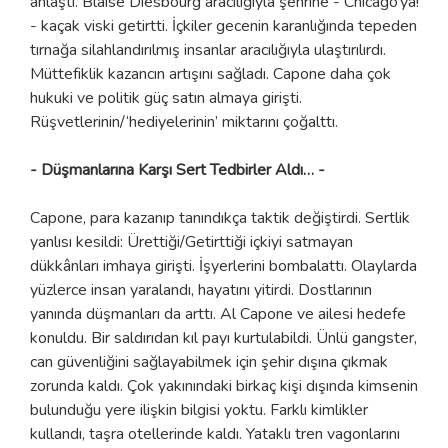
anlaştı. Blaise Diesbourg aracılığıyla şehrine - Chicago’ya!
- kaçak viski getirtti. İçkiler gecenin karanlığında tepeden
tırnağa silahlandırılmış insanlar aracılığıyla ulaştırılırdı.
Müttefiklik kazancın artışını sağladı. Capone daha çok
hukuki ve politik güç satın almaya girişti.
Rüşvetlerinin/‘hediyelerinin’ miktarını çoğalttı.
- Düşmanlarına Karşı Sert Tedbirler Aldı… -
Capone, para kazanıp tanındıkça taktik değiştirdi. Sertlik
yanlısı kesildi: Ürettiği/Getirttiği içkiyi satmayan
dükkânları imhaya girişti. İşyerlerini bombalattı. Olaylarda
yüzlerce insan yaralandı, hayatını yitirdi. Dostlarının
yanında düşmanları da arttı. Al Capone ve ailesi hedefe
konuldu. Bir saldırıdan kıl payı kurtulabildi. Ünlü gangster,
can güvenliğini sağlayabilmek için şehir dışına çıkmak
zorunda kaldı. Çok yakınındaki birkaç kişi dışında kimsenin
bulunduğu yere ilişkin bilgisi yoktu. Farklı kimlikler
kullandı, taşra otellerinde kaldı. Yataklı tren vagonlarını