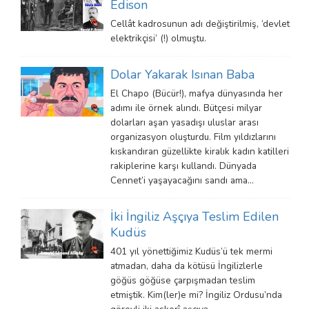
Edison
Cellât kadrosunun adı değiştirilmiş, ‘devlet
elektrikçisi’ (!) olmuştu.
Dolar Yakarak Isınan Baba
El Chapo (Bücür!), mafya dünyasında her
adımı ile örnek alındı. Bütçesi milyar
dolarları aşan yasadışı uluslar arası
organizasyon oluşturdu. Film yıldızlarını
kıskandıran güzellikte kiralık kadın katilleri
rakiplerine karşı kullandı. Dünyada
Cennet’i yaşayacağını sandı ama…
İki İngiliz Aşçıya Teslim Edilen
Kudüs
401 yıl yönettiğimiz Kudüs’ü tek mermi
atmadan, daha da kötüsü İngilizlerle
göğüs göğüse çarpışmadan teslim
etmiştik. Kim(ler)e mi? İngiliz Ordusu’nda