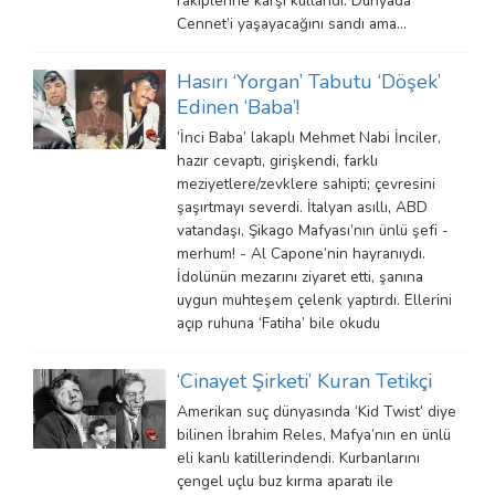
rakiplerine karşı kullandı. Dünyada
Cennet’i yaşayacağını sandı ama…
Hasırı ‘Yorgan’ Tabutu ‘Döşek’
Edinen ‘Baba’!
‘İnci Baba’ lakaplı Mehmet Nabi İnciler,
hazır cevaptı, girişkendi, farklı
meziyetlere/zevklere sahipti; çevresini
şaşırtmayı severdi. İtalyan asıllı, ABD
vatandaşı, Şikago Mafyası’nın ünlü şefi -
merhum! - Al Capone’nin hayranıydı.
İdolünün mezarını ziyaret etti, şanına
uygun muhteşem çelenk yaptırdı. Ellerini
açıp ruhuna ‘Fatiha’ bile okudu
‘Cinayet Şirketi’ Kuran Tetikçi
Amerikan suç dünyasında ‘Kid Twist’ diye
bilinen İbrahim Reles, Mafya’nın en ünlü
eli kanlı katillerindendi. Kurbanlarını
çengel uçlu buz kırma aparatı ile