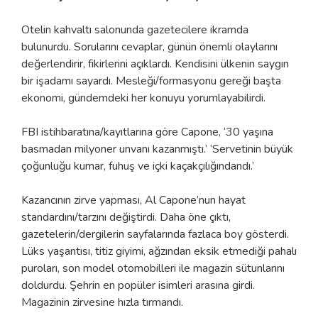
Otelin kahvaltı salonunda gazetecilere ikramda
bulunurdu. Sorularını cevaplar, günün önemli olaylarını
değerlendirir, fikirlerini açıklardı. Kendisini ülkenin saygın
bir işadamı sayardı. Mesleği/formasyonu gereği başta
ekonomi, gündemdeki her konuyu yorumlayabilirdi.
FBI istihbaratına/kayıtlarına göre Capone, ‘30 yaşına
basmadan milyoner unvanı kazanmıştı.’ ‘Servetinin büyük
çoğunluğu kumar, fuhuş ve içki kaçakçılığındandı.’
Kazancının zirve yapması, Al Capone’nun hayat
standardını/tarzını değiştirdi. Daha öne çıktı,
gazetelerin/dergilerin sayfalarında fazlaca boy gösterdi.
Lüks yaşantısı, titiz giyimi, ağzından eksik etmediği pahalı
puroları, son model otomobilleri ile magazin sütunlarını
doldurdu. Şehrin en popüler isimleri arasına girdi.
Magazinin zirvesine hızla tırmandı.