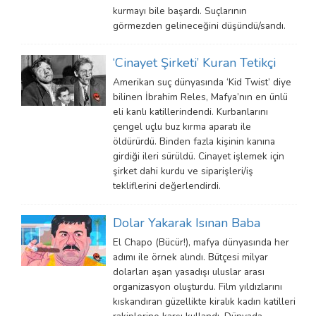
kurmayı bile başardı. Suçlarının
görmezden gelineceğini düşündü/sandı.
‘Cinayet Şirketi’ Kuran Tetikçi
Amerikan suç dünyasında ‘Kid Twist’ diye
bilinen İbrahim Reles, Mafya’nın en ünlü
eli kanlı katillerindendi. Kurbanlarını
çengel uçlu buz kırma aparatı ile
öldürürdü. Binden fazla kişinin kanına
girdiği ileri sürüldü. Cinayet işlemek için
şirket dahi kurdu ve siparişleri/iş
tekliflerini değerlendirdi.
Dolar Yakarak Isınan Baba
El Chapo (Bücür!), mafya dünyasında her
adımı ile örnek alındı. Bütçesi milyar
dolarları aşan yasadışı uluslar arası
organizasyon oluşturdu. Film yıldızlarını
kıskandıran güzellikte kiralık kadın katilleri