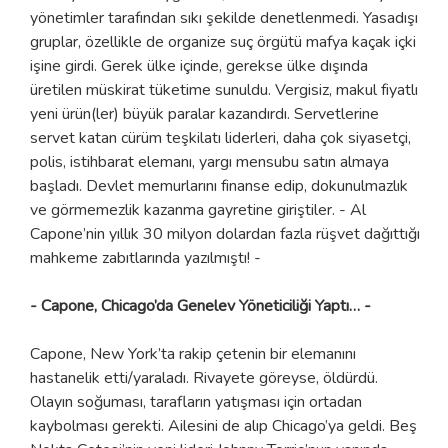
yönetimler tarafından sıkı şekilde denetlenmedi. Yasadışı
gruplar, özellikle de organize suç örgütü mafya kaçak içki
işine girdi. Gerek ülke içinde, gerekse ülke dışında
üretilen müskirat tüketime sunuldu. Vergisiz, makul fiyatlı
yeni ürün(ler) büyük paralar kazandırdı. Servetlerine
servet katan cürüm teşkilatı liderleri, daha çok siyasetçi,
polis, istihbarat elemanı, yargı mensubu satın almaya
başladı. Devlet memurlarını finanse edip, dokunulmazlık
ve görmemezlik kazanma gayretine giriştiler. - Al
Capone’nin yıllık 30 milyon dolardan fazla rüşvet dağıttığı
mahkeme zabıtlarında yazılmıştı! -
- Capone, Chicago’da Genelev Yöneticiliği Yaptı… -
Capone, New York’ta rakip çetenin bir elemanını
hastanelik etti/yaraladı. Rivayete göreyse, öldürdü.
Olayın soğuması, tarafların yatışması için ortadan
kaybolması gerekti. Ailesini de alıp Chicago’ya geldi. Beş