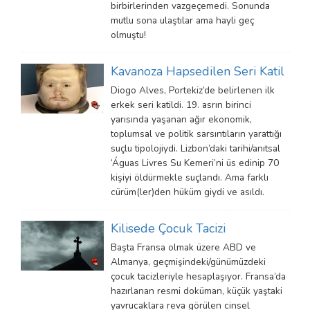
birbirlerinden vazgeçemedi. Sonunda
mutlu sona ulaştılar ama hayli geç
olmuştu!
Kavanoza Hapsedilen Seri Katil
Diogo Alves, Portekiz’de belirlenen ilk
erkek seri katildi. 19. asrın birinci
yarısında yaşanan ağır ekonomik,
toplumsal ve politik sarsıntıların yarattığı
suçlu tipolojiydi. Lizbon’daki tarihi/anıtsal
‘Águas Livres Su Kemeri’ni üs edinip 70
kişiyi öldürmekle suçlandı. Ama farklı
cürüm(ler)den hüküm giydi ve asıldı.
Kilisede Çocuk Tacizi
Başta Fransa olmak üzere ABD ve
Almanya, geçmişindeki/günümüzdeki
çocuk tacizleriyle hesaplaşıyor. Fransa’da
hazırlanan resmi doküman, küçük yaştaki
yavrucaklara reva görülen cinsel