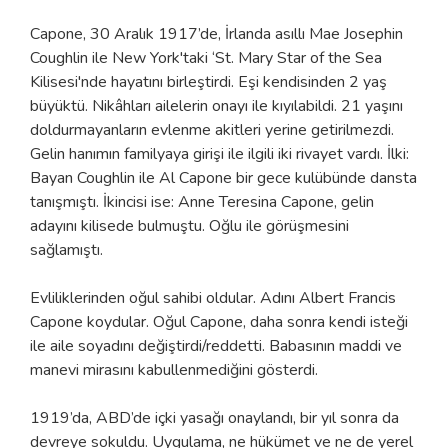
Capone, 30 Aralık 1917’de, İrlanda asıllı Mae Josephin
Coughlin ile New York'taki ‘St. Mary Star of the Sea
Kilisesi'nde hayatını birleştirdi. Eşi kendisinden 2 yaş
büyüktü. Nikâhları ailelerin onayı ile kıyılabildi. 21 yaşını
doldurmayanların evlenme akitleri yerine getirilmezdi.
Gelin hanımın familyaya girişi ile ilgili iki rivayet vardı. İlki:
Bayan Coughlin ile Al Capone bir gece kulübünde dansta
tanışmıştı. İkincisi ise: Anne Teresina Capone, gelin
adayını kilisede bulmuştu. Oğlu ile görüşmesini
sağlamıştı.
Evliliklerinden oğul sahibi oldular. Adını Albert Francis
Capone koydular. Oğul Capone, daha sonra kendi isteği
ile aile soyadını değiştirdi/reddetti. Babasının maddi ve
manevi mirasını kabullenmediğini gösterdi.
1919’da, ABD’de içki yasağı onaylandı, bir yıl sonra da
devreye sokuldu. Uygulama, ne hükümet ve ne de yerel