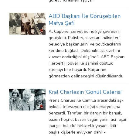
görevli iki askerî aşçıya…
ABD Başkanı İle Görüşebilen
Mafya Şefi
Al Capone, servet edindikçe çevresini
genişletti. Polisleri, savcıları, hâkimleri,
belediye başkanlarını ve politikacılarını
kendine bağladı. Dokunulmazlık zırhını
kuvvetlendirdiğini düşündü. ABD Başkanı
Herbert Hoover ile samimi dostluk
kurmayı bile başardı. Suçlarının
görmezden gelineceğini düşündü/sandı.
Kral Charles’ın ‘Gönül Galerisi’
Prens Charles ile Camilla arasındaki aşk
öyküsü televizyon dizi(si) senaryosuna
benzerdi. Taraflar, bir dargın bir barışık,
bazen hoşnut bazen üzgün yarım asrı aşan
‘parçalı bulutlu’ birliktelik yaşadı. İkili -
başka kişilerle evliyken dahi! -