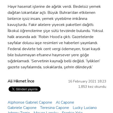
Hayır hasenat işlerine de ağırlık verdi. Bedelsiz yemek
dağıtan lokantalar açtı. Büyük Buhran’dan etkilenen
binlerce işsiz insanı, yemek yiyebilme imkânına
kavuşturdu. Fakir ailelere yiyecek paketleri dağıttı.
İlkokul öğrencilerine şişe sütü tevziinde bulundu. Yoksul
halk arasında adı: ‘Robin Hood’a çıktı. Gazetelerde
sayfalar dolusu iaşe resimleri ve haberleri yayınlandı.
Federal devlete tek cent vergi ödemeyen, ticari kaydı
bile bulunmayan efsanevi hayırsever yere göğe
sığdırılamadı. ‘Servetinin kaynağı belli değildi. ‘İyilikleri’
gazete sayfalarında, sokaklarda, şehrin dilindeydi.’
Ali Hikmet İnce
16 February 2021 18:23
1,853 kez okundu
Alphonse Gabriel Capone
Al Capone
Gabriele Capone
Teresina Capone
Lucky Luciano
Johnny Torrio
Meyer Lansky
Frankie Yale