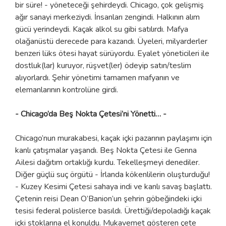
bir süre! - yöneteceği şehirdeydi. Chicago, çok gelişmiş
ağır sanayi merkeziydi. İnsanları zengindi. Halkının alım
gücü yerindeydi. Kaçak alkol su gibi satılırdı. Mafya
olağanüstü derecede para kazandı. Üyeleri, milyarderler
benzeri lüks ötesi hayat sürüyordu. Eyalet yöneticileri ile
dostluk(lar) kuruyor, rüşvet(ler) ödeyip satın/teslim
alıyorlardı. Şehir yönetimi tamamen mafyanın ve
elemanlarının kontrolüne girdi.
- Chicago’da Beş Nokta Çetesi’ni Yönetti… -
Chicago’nun murakabesi, kaçak içki pazarının paylaşımı için
kanlı çatışmalar yaşandı. Beş Nokta Çetesi ile Genna
Ailesi dağıtım ortaklığı kurdu. Tekelleşmeyi denediler.
Diğer güçlü suç örgütü - İrlanda kökenlilerin oluşturduğu!
- Kuzey Kesimi Çetesi sahaya indi ve kanlı savaş başlattı.
Çetenin reisi Dean O’Banion’un şehrin göbeğindeki içki
tesisi federal polislerce basıldı. Ürettiği/depoladığı kaçak
içki stoklarına el konuldu. Mukavemet gösteren çete