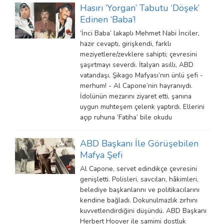
Hasırı ‘Yorgan’ Tabutu ‘Döşek’
Edinen ‘Baba’!
‘İnci Baba’ lakaplı Mehmet Nabi İnciler,
hazır cevaptı, girişkendi, farklı
meziyetlere/zevklere sahipti; çevresini
şaşırtmayı severdi. İtalyan asıllı, ABD
vatandaşı, Şikago Mafyası’nın ünlü şefi -
merhum! - Al Capone’nin hayranıydı.
İdolünün mezarını ziyaret etti, şanına
uygun muhteşem çelenk yaptırdı. Ellerini
açıp ruhuna ‘Fatiha’ bile okudu
ABD Başkanı İle Görüşebilen
Mafya Şefi
Al Capone, servet edindikçe çevresini
genişletti. Polisleri, savcıları, hâkimleri,
belediye başkanlarını ve politikacılarını
kendine bağladı. Dokunulmazlık zırhını
kuvvetlendirdiğini düşündü. ABD Başkanı
Herbert Hoover ile samimi dostluk