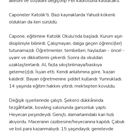
ailesini ve soyadını değiştirip FBI kadrosuna katılacaktı.
Caponeler Katolik’ti. Bazı kaynaklarda Yahudi kökenli
oldukları da ileri sürüldü.
Capone, eğitimine Katolik Okulu’nda başladı. Kurum aşırı
disipliniyle bilinirdi. Çalışmayan, dalga geçen öğrenci(ler)
tutunamazdı. Öğretmenler, tembelleri, haylazları - önce! -
uyarır ve dikkatlerini çekerdi. Sonra da okuldan
uzaklaştırırlardı. Al, fazla sıkıştırılmaya/baskıya
geleme(z)di. İsyan etti. Kendi anlatımına göre, ‘kazan
kaldırdı’. Bayan öğretmenine şiddet kullandı: Yumrukladı.
14 yaşında eğitim hakkını yitirdi, mektepten kovuldu.
Değişik işyerlerinde çalıştı. Şekerci dükkânında
tezgâhtarlık, bowling salonunda garsonluk yaptı.
Heyecan peşindeydi. Gençti, damarlarındaki kan hızlı
akıyordu. Maceranın cazibesine/heyecanına kapıldı. Çabuk
ve bol para kazanmalıydı. 15 yaşındaydı, genelevde