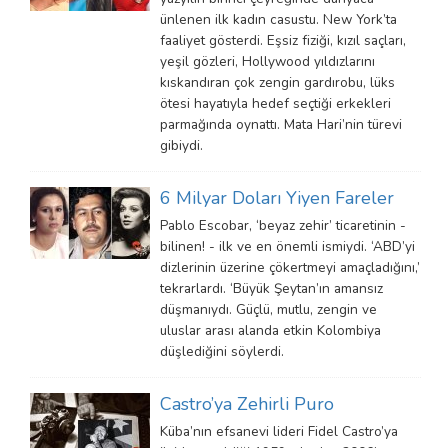
ünlenen ilk kadın casustu. New York’ta
faaliyet gösterdi. Eşsiz fiziği, kızıl saçları,
yeşil gözleri, Hollywood yıldızlarını
kıskandıran çok zengin gardırobu, lüks
ötesi hayatıyla hedef seçtiği erkekleri
parmağında oynattı. Mata Hari’nin türevi
gibiydi.
6 Milyar Doları Yiyen Fareler
Pablo Escobar, ‘beyaz zehir’ ticaretinin -
bilinen! - ilk ve en önemli ismiydi. ‘ABD’yi
dizlerinin üzerine çökertmeyi amaçladığını,’
tekrarlardı. ‘Büyük Şeytan’ın amansız
düşmanıydı. Güçlü, mutlu, zengin ve
uluslar arası alanda etkin Kolombiya
düşlediğini söylerdi.
Castro’ya Zehirli Puro
Küba’nın efsanevi lideri Fidel Castro’ya