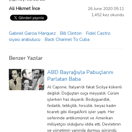
Ali Hikmet İnce
26 June 2020 05:11
1,452 kez okundu
Gabriel Garcia Marquez
Bill Clinton
Fidel Castro
siyasi arabulucu
Back Channel To Cuba
Benzer Yazılar
ABD Bayrağıyla Pabuçlarını
Parlatan Baba
Al Capone, İtalyan’dı fakat Sicilya kökenli
değildi. Doğuştan suça meyyaldi. Cürüm
işlerken haz duyardı. Bodyguardlık,
fedailik, tetikçilik, hırsızlık, beyaz kadın
ticareti gibi illegal/kirli işler yaptı. Her
seferinde antikomünist ve Amerikan
milliyetçisi olduğunu iddia etti. Devletinin
ve yönetimin yanında durmuş göründü.