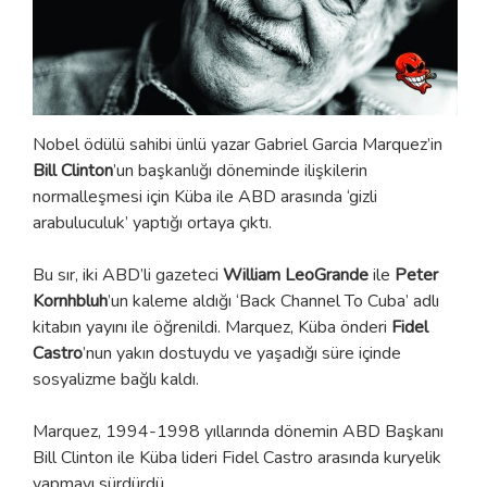
Nobel ödülü sahibi ünlü yazar Gabriel Garcia Marquez’in
Bill Clinton
’un başkanlığı döneminde ilişkilerin
normalleşmesi için Küba ile ABD arasında ‘gizli
arabuluculuk’ yaptığı ortaya çıktı.
Bu sır, iki ABD’li gazeteci
William LeoGrande
ile
Peter
Kornhbluh
’un kaleme aldığı ‘Back Channel To Cuba’ adlı
kitabın yayını ile öğrenildi. Marquez, Küba önderi
Fidel
Castro
’nun yakın dostuydu ve yaşadığı süre içinde
sosyalizme bağlı kaldı.
Marquez, 1994-1998 yıllarında dönemin ABD Başkanı
Bill Clinton ile Küba lideri Fidel Castro arasında kuryelik
yapmayı sürdürdü.