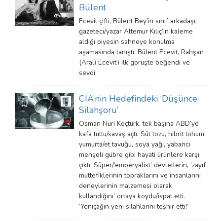
Bülent
Ecevit çifti, Bülent Bey’in sınıf arkadaşı,
gazeteci/yazar Altemur Kılıç’ın kaleme
aldığı piyesin sahneye konulma
aşamasında tanıştı. Bülent Ecevit, Rahşan
(Aral) Ecevit’i ilk görüşte beğendi ve
sevdi.
CIA’nin Hedefindeki ‘Düşünce
Silahşoru’
Osman Nuri Koçtürk, tek başına ABD’ye
kafa tuttu/savaş açtı. Süt tozu, hibrit tohum,
yumurta/et tavuğu, soya yağı, yabancı
menşeli gübre gibi hayati ürünlere karşı
çıktı. Süper/’emperyalist’ devletlerin, ‘zayıf
müttefiklerinin topraklarını ve insanlarını
deneylerinin malzemesi olarak
kullandığını’ ortaya koydu/ispat etti.
‘Yeniçağın yeni silahlarını teşhir etti!’