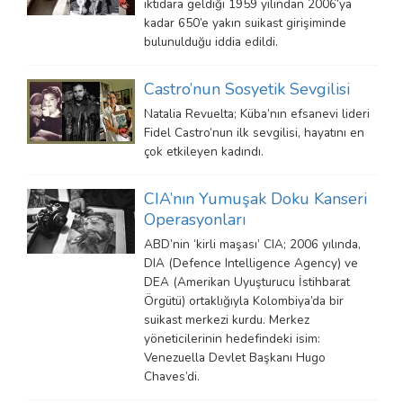
iktidara geldiği 1959 yılından 2006’ya
kadar 650’e yakın suikast girişiminde
bulunulduğu iddia edildi.
Castro’nun Sosyetik Sevgilisi
Natalia Revuelta; Küba’nın efsanevi lideri
Fidel Castro’nun ilk sevgilisi, hayatını en
çok etkileyen kadındı.
CIA’nın Yumuşak Doku Kanseri
Operasyonları
ABD’nin ‘kirli maşası’ CIA; 2006 yılında,
DIA (Defence Intelligence Agency) ve
DEA (Amerikan Uyuşturucu İstihbarat
Örgütü) ortaklığıyla Kolombiya’da bir
suikast merkezi kurdu. Merkez
yöneticilerinin hedefindeki isim:
Venezuella Devlet Başkanı Hugo
Chaves’di.