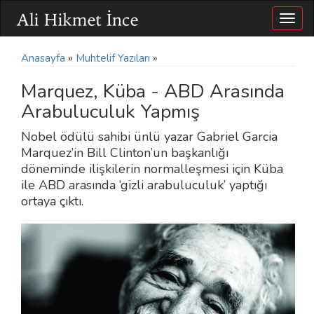
Togg
navig
Anasayfa
»
Muhtelif Yazıları
»
Marquez, Küba - ABD Arasında
Arabuluculuk Yapmış
Nobel ödülü sahibi ünlü yazar Gabriel Garcia
Marquez’in Bill Clinton’un başkanlığı
döneminde ilişkilerin normalleşmesi için Küba
ile ABD arasında ‘gizli arabuluculuk’ yaptığı
ortaya çıktı.