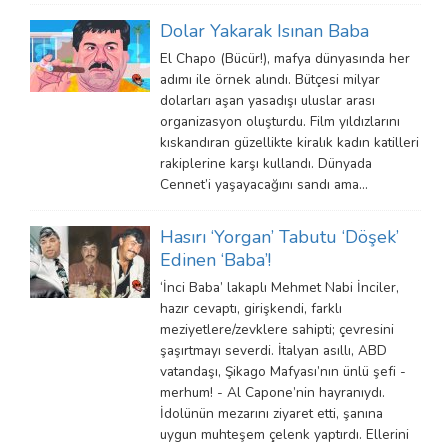
Dolar Yakarak Isınan Baba
El Chapo (Bücür!), mafya dünyasında her
adımı ile örnek alındı. Bütçesi milyar
dolarları aşan yasadışı uluslar arası
organizasyon oluşturdu. Film yıldızlarını
kıskandıran güzellikte kiralık kadın katilleri
rakiplerine karşı kullandı. Dünyada
Cennet’i yaşayacağını sandı ama…
Hasırı ‘Yorgan’ Tabutu ‘Döşek’
Edinen ‘Baba’!
‘İnci Baba’ lakaplı Mehmet Nabi İnciler,
hazır cevaptı, girişkendi, farklı
meziyetlere/zevklere sahipti; çevresini
şaşırtmayı severdi. İtalyan asıllı, ABD
vatandaşı, Şikago Mafyası’nın ünlü şefi -
merhum! - Al Capone’nin hayranıydı.
İdolünün mezarını ziyaret etti, şanına
uygun muhteşem çelenk yaptırdı. Ellerini