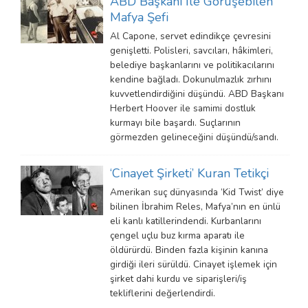
ABD Başkanı İle Görüşebilen
Mafya Şefi
Al Capone, servet edindikçe çevresini
genişletti. Polisleri, savcıları, hâkimleri,
belediye başkanlarını ve politikacılarını
kendine bağladı. Dokunulmazlık zırhını
kuvvetlendirdiğini düşündü. ABD Başkanı
Herbert Hoover ile samimi dostluk
kurmayı bile başardı. Suçlarının
görmezden gelineceğini düşündü/sandı.
‘Cinayet Şirketi’ Kuran Tetikçi
Amerikan suç dünyasında ‘Kid Twist’ diye
bilinen İbrahim Reles, Mafya’nın en ünlü
eli kanlı katillerindendi. Kurbanlarını
çengel uçlu buz kırma aparatı ile
öldürürdü. Binden fazla kişinin kanına
girdiği ileri sürüldü. Cinayet işlemek için
şirket dahi kurdu ve siparişleri/iş
tekliflerini değerlendirdi.