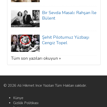
Bir Sevda Masalı: Rahşan İle
Bülent
Şehit Pilotumuz Yüzbaşı
Cengiz Topel
Tüm son yazıları okuyun »
© 2026 Ali Hikmet Ince Yazıları Tüm Hakları saklıdır.
Künye
Gizlilik Politikası