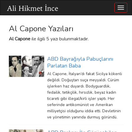
Togg
navig
Al Capone Yazıları
Al Capone
ile ilgili 5 yazı bulunmaktadır.
ABD Bayrağıyla Pabuçlarını
Parlatan Baba
Al Capone, İtalyan’dı fakat Sicilya kökenli
değildi. Doğuştan suça meyyaldi. Cürüm
işlerken haz duyardı. Bodyguardlık,
fedailik, tetikçilik, hırsızlık, beyaz kadın
ticareti gibi illegal/kirli işler yaptı. Her
seferinde antikomünist ve Amerikan
milliyetçisi olduğunu iddia etti. Devletinin
ve yönetimin yanında durmuş göründü.