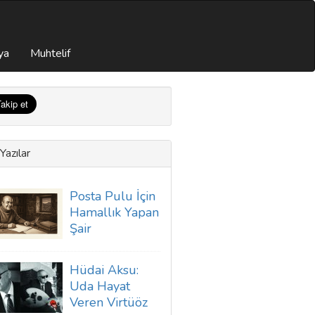
ya
Muhtelif
Yazılar
Posta Pulu İçin
Hamallık Yapan
Şair
Hüdai Aksu:
Uda Hayat
Veren Virtüöz