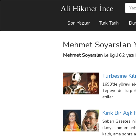
Son Yazılar
Türk Tarihi
Dün
Mehmet Soyarslan Y
Mehmet Soyarslan
ile ilgili 62 yaz
Türbesine Kil
1693’de yöreyi ele
Tepeye de Turpek a
ettiler.
Kırık Bir Aşk 
Sabah Gazetesi’ni
dünyasının en ünlü
kaldı, ama sonra ay