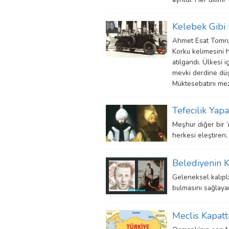
Kelebek Gibi 
Ahmet Esat Tomruk 
Korku kelimesini 
atılgandı. Ülkesi 
mevki derdine düşm
Müktesebatını mez
Tefecilik Ya
Meşhur diğer bir ‘ri
herkesi eleştiren
Belediyenin 
Geleneksel kalıpla
bulmasını sağlayan
Meclis Kapattı