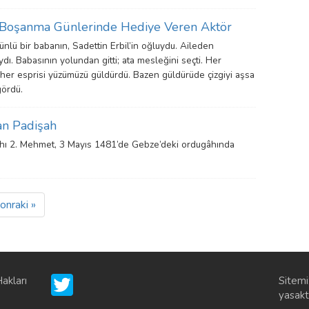
e Boşanma Günlerinde Hediye Veren Aktör
ünlü bir babanın, Sadettin Erbil’in oğluydu. Aileden
ydı. Babasının yolundan gitti; ata mesleğini seçti. Her
i; her esprisi yüzümüzü güldürdü. Bazen güldürüde çizgiyi aşsa
gördü.
an Padişah
ahı 2. Mehmet, 3 Mayıs 1481’de Gebze’deki ordugâhında
onraki »
akları
Sitemi
yasaktı