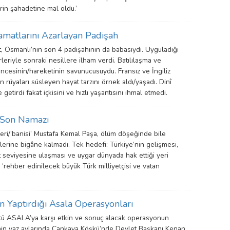
rin şahadetine mal oldu.’
Damatlarını Azarlayan Padişah
, Osmanlı’nın son 4 padişahının da babasıydı. Uyguladığı
rleriyle sonraki nesillere ilham verdi. Batılılaşma ve
cesinin/hareketinin savunucusuydu. Fransız ve İngiliz
 rüyaları süsleyen hayat tarzını örnek aldı/yaşadı. Dinî
 getirdi fakat içkisini ve hızlı yaşantısını ihmal etmedi.
n Son Namazı
deri/’banisi’ Mustafa Kemal Paşa, ölüm döşeğinde bile
rine bigâne kalmadı. Tek hedefi: Türkiye’nin gelişmesi,
seviyesine ulaşması ve uygar dünyada hak ettiği yeri
, ‘rehber edinilecek büyük Türk milliyetçisi ve vatan
n Yaptırdığı Asala Operasyonları
tü ASALA’ya karşı etkin ve sonuç alacak operasyonun
nin yaz aylarında Çankaya Köşkü’nde Devlet Başkanı Kenan