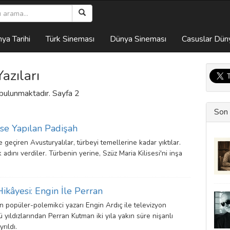
ya Tarihi
Türk Sineması
Dünya Sineması
Casuslar Dün
azıları
ı bulunmaktadır. Sayfa 2
Son 
ise Yapılan Padişah
 geçiren Avusturyalılar, türbeyi temellerine kadar yıktılar.
dını verdiler. Türbenin yerine, Szüz Maria Kilisesi'ni inşa
Hikâyesi: Engin İle Perran
n popüler-polemikci yazarı Engin Ardıç ile televizyon
 yıldızlarından Perran Kutman iki yıla yakın süre nişanlı
rıldı.