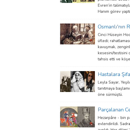
Evren’in talimatıy
Hanım görev yaptı
Osmanlı'nın R
Cinci Hüseyin Hoca
üfledi; rahatlamas
kavuşmak, zenginl
kesesini/testisini 
tahsis etti ve köş
Hastalara Şif
Leyla Sayar, Yeşil
tanıtmaya başlamış
öne sürmüştü.
Parçalanan Ce
Hezarpâre - bin pa
evlendirildi. Sadr
ayrıldı. Her dilimi 