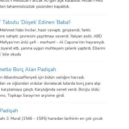
clis-i Mebusan’ı ancak 90 gün açık kalabildi; Misak-ı Millî
rilen tahammülsüzlük yüzünden kapatıldı.
’ Tabutu ‘Döşek’ Edinen ‘Baba’!
 Mehmet Nabi İnciler, hazır cevaptı, girişkendi, farklı
re sahipti; çevresini şaşırtmayı severdi. İtalyan asıllı, ABD
 Mafyası’nın ünlü şefi - merhum! - Al Capone’nin hayranıydı.
ziyaret etti, şanına uygun muhteşem çelenk yaptırdı. Ellerini
a’ bile okudu
netle Borç Alan Padişah
n itibarı/muzafferiyeti için bütün varlığını harcadı.
dan ve oğlundan ordular donatacak tutarda borç para alıp
 karşılamaya çalıştı. Karşılığında senet verdi. Borçlu öldü;
ono, Topkapı Sarayı’nın arşivine girdi.
Padişah
ahı 3. Murat (1546 - 1595) hanedan tarihinin en çok çocuk