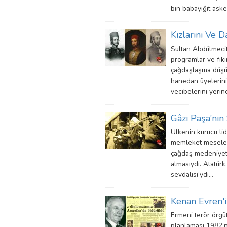
bin babayiğit aske
Kızlarını Ve 
Sultan Abdülmecit
programlar ve fiki
çağdaşlaşma düşün
hanedan üyelerinin
vecibelerini yerine
Gâzi Paşa’nı
Ülkenin kurucu li
memleket meselele
çağdaş medeniyet 
almasıydı. Atatürk
sevdalısı’ydı…
Kenan Evren'i
Ermeni terör örgü
planlaması 1982’