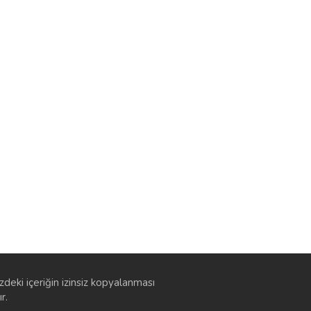
zdeki içeriğin izinsiz kopyalanması
r.