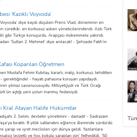
esi ‘Kazıklı Voyvoda’
lı Voyvoda’ diye kaydı düşülen Prens Vlad, döneminin en
en cüretkâr, en korkusuz askeri yöneticilerindendi. Azılı Türk
ili gibi Türkçe konuşurdu. Arapçası mükemmele yakındı.
adan ‘Sultan 2. Mehmet’ diye anılacak! - Şehzade Fatih’in
Kafası Koparılan Öğretmen
 Mustafa Fehmi Kubilay, kararlı, inatçı, korkusuz, tehditten
 - gerektiğinde! - hayatı pahasına koruyan yapıdaydı.
inin yılmaz savunucusuydu. Milliyetçiydi ve Türk Ocağı
k’ün açtığı yeni yolun inanmış fedaisiydi.
di Kral Atayan Halife Hükümdar
adişahı 2. Selim, devletin yönetimini - damadı! - Sadrazam
Tüm
a’ya bıraktı. 8 yıllık saltanatını eğlence âleminde sürdürdü.
re şarap ve işret meclisleri için dünya geldi. Yazılanlara
emsalsiz lezzetli ve hoş kokulu şarapları için’ fethedildi. ‘50