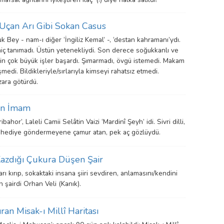
Uçan Arı Gibi Sokan Casus
Bey - nam-ı diğer ‘İngiliz Kemal’ -, ‘destan kahramanı’ydı.
hiç tanımadı. Üstün yetenekliydi. Son derece soğukkanlı ve
için çok büyük işler başardı. Şımarmadı, övgü istemedi. Makam
edi. Bildikleriyle/sırlarıyla kimseyi rahatsız etmedi.
ara götürdü.
pan İmam
bahor’, Laleli Camii Selâtin Vaizi ‘Mardinî Şeyh’ idi. Sivri dilli,
, hediye göndermeyene çamur atan, pek aç gözlüydü.
Kazdığı Çukura Düşen Şair
rı kırıp, sokaktaki insana şiiri sevdiren, anlamasını/kendini
 şairdi Orhan Veli (Kanık).
ran Misak-ı Millî Haritası