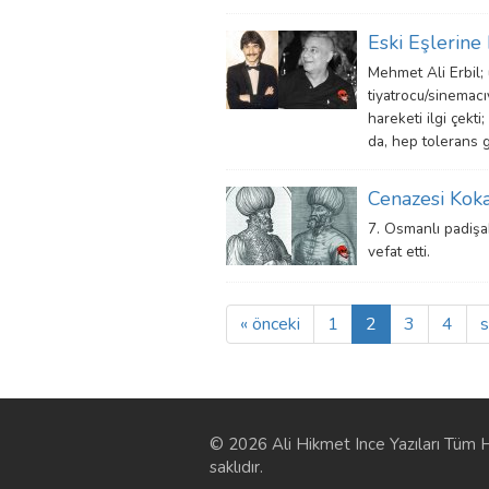
Eski Eşlerin
Mehmet Ali Erbil; 
tiyatrocu/sinemacı
hareketi ilgi çekt
da, hep tolerans 
Cenazesi Kok
7. Osmanlı padiş
vefat etti.
« önceki
1
2
3
4
s
© 2026 Ali Hikmet Ince Yazıları Tüm H
saklıdır.