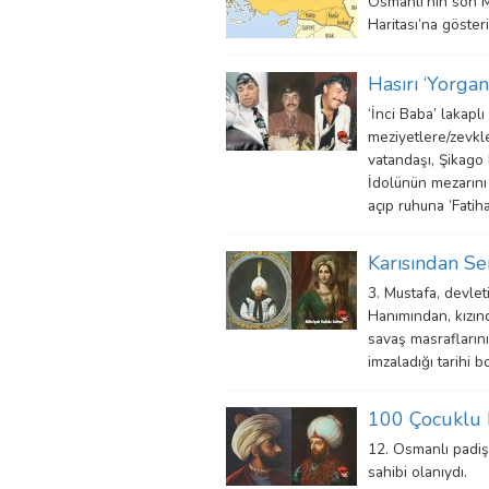
Osmanlı’nın son Me
Haritası’na göste
Hasırı ‘Yorgan
‘İnci Baba’ lakaplı
meziyetlere/zevkle
vatandaşı, Şikago
İdolünün mezarını 
açıp ruhuna ‘Fatih
Karısından Se
3. Mustafa, devleti
Hanımından, kızın
savaş masraflarını
imzaladığı tarihi b
100 Çocuklu 
12. Osmanlı padiş
sahibi olanıydı.