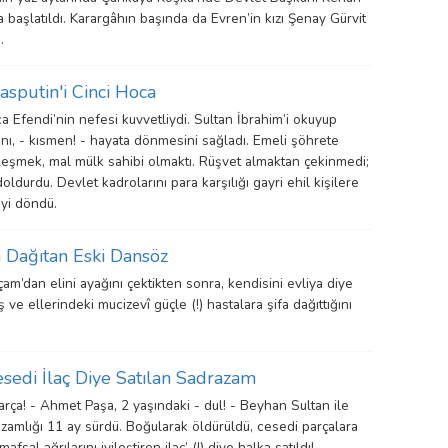
la başlatıldı. Karargâhın başında da Evren’in kızı Şenay Gürvit
.
asputin'i Cinci Hoca
 Efendi’nin nefesi kuvvetliydi. Sultan İbrahim’i okuyup
ını, - kısmen! - hayata dönmesini sağladı. Emeli şöhrete
eşmek, mal mülk sahibi olmaktı. Rüşvet almaktan çekinmedi;
doldurdu. Devlet kadrolarını para karşılığı gayri ehil kişilere
eyi döndü.
a Dağıtan Eski Dansöz
çam’dan elini ayağını çektikten sonra, kendisini evliya diye
 ve ellerindeki mucizevî güçle (!) hastalara şifa dağıttığını
sedi İlaç Diye Satılan Sadrazam
rça! - Ahmet Paşa, 2 yaşındaki - dul! - Beyhan Sultan ile
azamlığı 11 ay sürdü. Boğularak öldürüldü, cesedi parçalara
‘mafsal ağrılarını iyileştiren ilaç’ (!) diye halka satıldı!