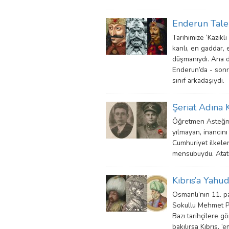
Enderun Taleb
Tarihimize ‘Kazık
kanlı, en gaddar, 
düşmanıydı. Ana d
Enderun’da - sonr
sınıf arkadaşıydı.
Şeriat Adına 
Öğretmen Asteğmen
yılmayan, inancını
Cumhuriyet ilkeler
mensubuydu. Atatür
Kıbrıs’a Yahu
Osmanlı’nın 11. p
Sokullu Mehmet Paş
Bazı tarihçilere gö
bakılırsa Kıbrıs, ‘