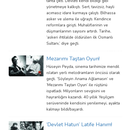
tahta çıktı. Devleti kendi bildiği gibi
yönetmeye kalkıştı. Sert, tavizsiz, hayli
acımasız idare kurmaya çalıştı. Bilhassa
asker ve ulema ile uğraştı. Kendince
reformlara girişti. Muhaliflerinin ve
düşmanlarının sayısını artırdı. Tarihe,
‘askeri ihtilalde öldürülen ilk Osmanlı
Sultanı,’ diye geçti.
Mezarımı Taştan Oyun!
Hüseyin Peyda, sinema tarihimize mendil
ıslatan yerli melodramların öncüsü olarak
geçti. ‘Söyleyin Anama Ağlamasın’ ve
‘Mezarımı Taştan Oyun’ ile rüştünü
ispatladı. Milyonların sevgisini ve
hayranlığını kazandı. 40 yıllık Yeşilçam
serüveninde kendisini yenilemeyi, ayakta
kalmayı bildi/başardı.
‘Devlet Hatun’ Latife Hanım!