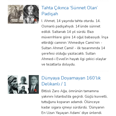
Tahta Çıkınca ‘Sünnet Olan’
Padişah
I. Ahmet, 14 yaşında tahta oturdu. 14.
Osmanlı padişahıydı. 14’ünde sünnet
edildi. Saltanatı 14 yıl sürdü. Bazı
müverrihlere göre 14 oğul babasıydı. İnşa
ettirdiği caminin ‘Ahmediye Camii’nin -
Sultan Ahmet Camii! - ilk tasarımında 14
şerefesi olduğu yazılacaktı. Sultan
Ahmed-i Evvel’in hayatı ilgi çekici olaylar
ve tezatlarla doluydu.
Dünyaya Doyamayan 160’lık
Delikanlı / 1
Bitlisli Zaro Ağa, ömrünün tamamına
yakınını İstanbul’da geçirdi. Güçlü kuvvetli,
tuttuğunu koparan adamdı. Ölünceye
kadar sigara içmeyi sürdürdü. ‘Dünyanın
En Uzun Yaşayan Adamı’ diye ünlendi.