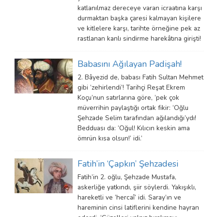
katlanılmaz dereceye varan icraatına karşı
durmaktan başka çaresi kalmayan kişilere
ve kitlelere karşı, tarihte örneğine pek az
rastlanan kanlı sindirme harekâtına girişti!
Babasını Ağılayan Padişah!
2. Bâyezid de, babası Fatih Sultan Mehmet
gibi ‘zehirlendi’! Tarihçi Reşat Ekrem
Koçu’nun satırlarına göre, ‘pek çok
müverrihin paylaştığı ortak fikir: ‘Oğlu
Şehzade Selim tarafından ağılandığı’ydı!
Bedduası da: ‘Oğul! Kılıcın keskin ama
ömrün kısa olsun!’ idi.’
Fatih’in ‘Çapkın’ Şehzadesi
Fatih’in 2. oğlu, Şehzade Mustafa,
askerliğe yatkındı, şiir söylerdi. Yakışıklı,
hareketli ve ‘hercaî’ idi. Saray’ın ve
hareminin cinsi latiflerini kendine hayran