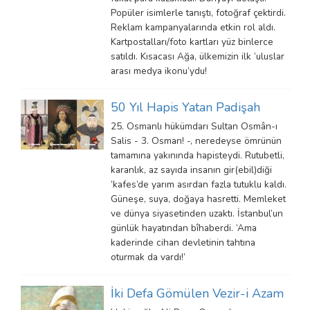
Popüler isimlerle tanıştı, fotoğraf çektirdi.
Reklam kampanyalarında etkin rol aldı.
Kartpostalları/foto kartları yüz binlerce
satıldı. Kısacası Ağa, ülkemizin ilk ‘uluslar
arası medya ikonu’ydu!
50 Yıl Hapis Yatan Padişah
25. Osmanlı hükümdarı Sultan Osmân-ı
Salis - 3. Osman! -, neredeyse ömrünün
tamamına yakınında hapisteydi. Rutubetli,
karanlık, az sayıda insanın gir(ebil)diği
‘kafes’de yarım asırdan fazla tutuklu kaldı.
Güneşe, suya, doğaya hasretti. Memleket
ve dünya siyasetinden uzaktı. İstanbul’un
günlük hayatından bîhaberdi. ‘Ama
kaderinde cihan devletinin tahtına
oturmak da vardı!’
İki Defa Gömülen Vezir-i Azam