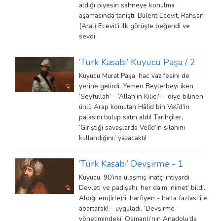
aldığı piyesin sahneye konulma
aşamasında tanıştı. Bülent Ecevit, Rahşan
(Aral) Ecevit’i ilk görüşte beğendi ve
sevdi.
‘Türk Kasabı’ Kuyucu Paşa / 2
Kuyucu Murat Paşa, hac vazifesini de
yerine getirdi. Yemen Beylerbeyi iken,
‘Seyfullah’ - ‘Allah’ın Kılıcı’! - diye bilinen
ünlü Arap komutan Hâlid bin Velîd’in
palasını bulup satın aldı! Tarihçiler,
‘Giriştiği savaşlarda Velîd’in silahını
kullandığını,’ yazacaktı!
‘Türk Kasabı’ Devşirme - 1
Kuyucu, 90’ına ulaşmış inatçı ihtiyardı.
Devleti ve padişahı, her daim ‘nimet’ bildi.
Aldığı em(irle)ri, harfiyen - hatta fazlası ile
abartarak! - uyguladı. ‘Devşirme
yönetimindeki’ Osmanlı’nın Anadolu’da