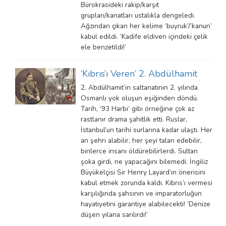
Bürokrasideki rakip/karşıt
grupları/kanatları ustalıkla dengeledi.
Ağzından çıkan her kelime ‘buyruk’/‘kanun’
kabul edildi. ‘Kadife eldiven içindeki çelik
ele benzetildi!’
‘Kıbrıs’ı Veren’ 2. Abdülhamit
2. Abdülhamit’in saltanatının 2. yılında
Osmanlı yok oluşun eşiğinden döndü.
Tarih, ’93 Harbi’ gibi örneğine çok az
rastlanır drama şahitlik etti. Ruslar,
İstanbul’un tarihi surlarına kadar ulaştı. Her
an şehri alabilir, her şeyi talan edebilir,
binlerce insanı öldürebilirlerdi. Sultan
şoka girdi, ne yapacağını bilemedi. İngiliz
Büyükelçisi Sir Henry Layard’ın önerisini
kabul etmek zorunda kaldı. Kıbrıs’ı vermesi
karşılığında şahsının ve imparatorluğun
hayatiyetini garantiye alabilecekti! ‘Denize
düşen yılana sarılırdı!’