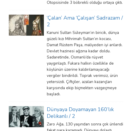
Otopsisinde 3 böbrekli olduğu ortaya çıktı.
‘Çalan’ Ama ‘Çalışan’ Sadrazam /
2
Kanuni Sultan Süleyman’ın biricik, dünya
güzeli kızı Mihrimah Sultan’ın kocası,
Damat Rüstem Paşa, maliyeden iyi anlardı.
Devlet hazinesi ağzına kadar doldu.
Sadaretinde, Osmanlı’da rüşvet
yaygınlaştı. Fukara halkın özellikle de
köylünün üzerine kaldırılamayacağı
vergiler bindirildi. Toprak verimsiz, ürün
yetersizdi. Çiftçiler, azalan kazançları
karşısında ekip biçmekten vazgeçmeye
başladı.
Dünyaya Doyamayan 160’lık
Delikanlı / 2
Zaro Ağa, 130 yaşından sonra çok ünlendi
fakat para kazamadı. Dünyayı dolaştı.