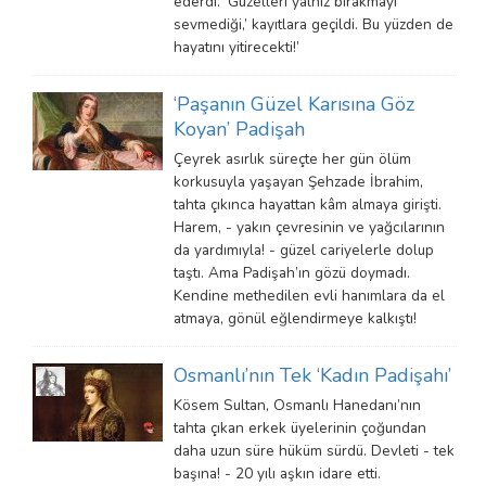
ederdi. ‘Güzelleri yalnız bırakmayı
sevmediği,’ kayıtlara geçildi. Bu yüzden de
hayatını yitirecekti!’
‘Paşanın Güzel Karısına Göz
Koyan’ Padişah
Çeyrek asırlık süreçte her gün ölüm
korkusuyla yaşayan Şehzade İbrahim,
tahta çıkınca hayattan kâm almaya girişti.
Harem, - yakın çevresinin ve yağcılarının
da yardımıyla! - güzel cariyelerle dolup
taştı. Ama Padişah’ın gözü doymadı.
Kendine methedilen evli hanımlara da el
atmaya, gönül eğlendirmeye kalkıştı!
Osmanlı’nın Tek ‘Kadın Padişahı’
Kösem Sultan, Osmanlı Hanedanı’nın
tahta çıkan erkek üyelerinin çoğundan
daha uzun süre hüküm sürdü. Devleti - tek
başına! - 20 yılı aşkın idare etti.