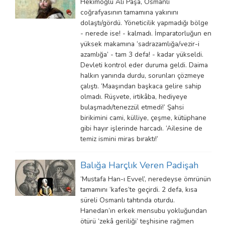
Hekimoğlu Ali Paşa, Osmanlı
coğrafyasının tamamına yakınını
dolaştı/gördü. Yöneticilik yapmadığı bölge
- nerede ise! - kalmadı. İmparatorluğun en
yüksek makamına ‘sadrazamlığa/vezir-i
azamlığa’ - tam 3 defa! - kadar yükseldi.
Devleti kontrol eder duruma geldi. Daima
halkın yanında durdu, sorunları çözmeye
çalıştı. ‘Maaşından başkaca gelire sahip
olmadı. Rüşvete, irtikâba, hediyeye
bulaşmadı/tenezzül etmedi!’ Şahsi
birikimini cami, külliye, çeşme, kütüphane
gibi hayır işlerinde harcadı. ‘Ailesine de
temiz ismini miras bıraktı!’
Balığa Harçlık Veren Padişah
‘Mustafa Han-ı Evvel’, neredeyse ömrünün
tamamını ‘kafes’te geçirdi. 2 defa, kısa
süreli Osmanlı tahtında oturdu.
Hanedan’ın erkek mensubu yokluğundan
ötürü ‘zekâ geriliği’ teşhisine rağmen