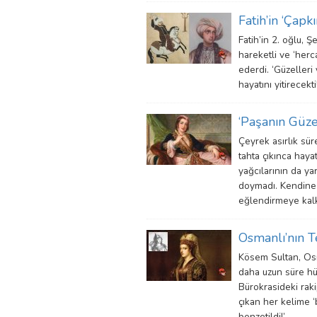
Fatih’in ‘Çapk
Fatih’in 2. oğlu, Ş
hareketli ve ‘herca
ederdi. ‘Güzelleri
hayatını yitirecekti!
‘Paşanın Güze
Çeyrek asırlık sü
tahta çıkınca haya
yağcılarının da ya
doymadı. Kendine 
eğlendirmeye kalkı
Osmanlı’nın T
Kösem Sultan, Osm
daha uzun süre hük
Bürokrasideki raki
çıkan her kelime ‘b
benzetildi!’