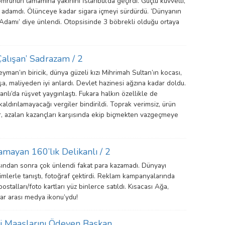
 ömrünün tamamına yakınını İstanbul’da geçirdi. Güçlü kuvvetli,
 adamdı. Ölünceye kadar sigara içmeyi sürdürdü. ‘Dünyanın
damı’ diye ünlendi. Otopsisinde 3 böbrekli olduğu ortaya
Çalışan’ Sadrazam / 2
yman’ın biricik, dünya güzeli kızı Mihrimah Sultan’ın kocası,
, maliyeden iyi anlardı. Devlet hazinesi ağzına kadar doldu.
lı’da rüşvet yaygınlaştı. Fukara halkın özellikle de
aldırılamayacağı vergiler bindirildi. Toprak verimsiz, ürün
ler, azalan kazançları karşısında ekip biçmekten vazgeçmeye
ayan 160’lık Delikanlı / 2
ından sonra çok ünlendi fakat para kazamadı. Dünyayı
simlerle tanıştı, fotoğraf çektirdi. Reklam kampanyalarında
tpostalları/foto kartları yüz binlerce satıldı. Kısacası Ağa,
slar arası medya ikonu’ydu!
şçi Maaşlarını Ödeyen Başkan