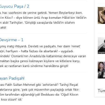
 Kuyucu Paşa / 2
, hac vazifesini de yerine getirdi. Yemen Beylerbeyi iken,
h’ın Kılıcı’! - diye bilinen ünlü Arap komutan Hâlid bin Velîd’in
 aldı! Tarihçiler, ‘Giriştiği savaşlarda Velîd’in silahını
aktı!
 Devşirme - 1
mış inatçı ihtiyardı. Devleti ve padişahı, her daim ‘nimet’
e)ri, harfiyen - hatta fazlası ile abartarak! - uyguladı.
indeki’ Osmanlı’nın Anadolu’da katlanılmaz dereceye varan
rmaktan başka çaresi kalmayan kişilere ve kitlelere karşı,
ek az rastlanan kanlı sindirme harekâtına girişti!
ayan Padişah!
ası Fatih Sultan Mehmet gibi ‘zehirlendi’! Tarihçi Reşat
ırlarına göre, ‘pek çok müverrihin paylaştığı ortak fikir:
Tüm
m tarafından ağılandığı’ydı! Bedduası da: ‘Oğul! Kılıcın
ısa olsun!’ idi.’