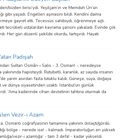
izden/bizden birisi’ydi. Yeşilçam’ın ve Memduh Ün’ün
ığı gibi yaşadı. Engelleri aşmasını bildi. Kendini daima
irmeye gayret etti. Tecessüs sahibiydi, öğrenmeye açtı.
ti tecrübeli ustalardan kavrama şansını yakaladı. Evinde çok
rdı. Her gün düzenli şekilde okurdu, tartışırdı. Hayatı
Yatan Padişah
darı Sultan Osmân-ı Salis - 3. Osman! -, neredeyse
akınında hapisteydi. Rutubetli, karanlık, az sayıda insanın
es’de yarım asırdan fazla tutuklu kaldı. Güneşe, suya, doğaya
 ve dünya siyasetinden uzaktı. İstanbul’un günlük
rdi. ‘Ama kaderinde cihan devletinin tahtına oturmak da
ülen Vezir-i Azam
a, Osmanlı coğrafyasının tamamına yakınını dolaştı/gördü.
dığı bölge - nerede ise! - kalmadı. İmparatorluğun en yüksek
lığa/vezir-i azamlığa’ - tam 3 defa! - kadar yükseldi.