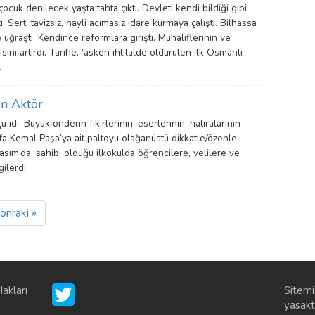
ocuk denilecek yaşta tahta çıktı. Devleti kendi bildiği gibi
 Sert, tavizsiz, hayli acımasız idare kurmaya çalıştı. Bilhassa
 uğraştı. Kendince reformlara girişti. Muhaliflerinin ve
ını artırdı. Tarihe, ‘askeri ihtilalde öldürülen ilk Osmanlı
.
an Aktör
ü idi. Büyük önderin fikirlerinin, eserlerinin, hatıralarının
afa Kemal Paşa’ya ait paltoyu olağanüstü dikkatle/özenle
asım’da, sahibi olduğu ilkokulda öğrencilere, velilere ve
ilerdi.
onraki »
akları
Sitemi
yasaktı