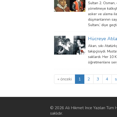
Sultan 2. Osman, ç
yönetmeye kalkıştı.
asker ve ulema ile
düşmanlarının sayıs
Sultanı,’ diye geçti
Hücreye Atıl
Akan, sıkı Atatürkç
takipçisiydi. Must
saklardı. Her 10 K
öğretmenlere serg
« önceki
1
2
3
4
s
© 2026 Ali Hikmet Ince Yazıları Tüm H
saklıdır.