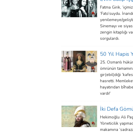
Fatma Girik, ‘içim
‘Fato’suydu. İnand
yenilemeye/gelişt
Sinemayı ve siyase
zengin kitaplığı va
sorgulardı.
50 Yıl Hapis 
25. Osmanlı hüküm
ömrünün tamamına y
gir(ebil)diği ‘kaf
hasretti. Memleket
hayatından bîhabe
vardı!’
İki Defa Göm
Hekimoğlu Ali Paş
Yöneticilik yapma
makamına ‘sadrazam