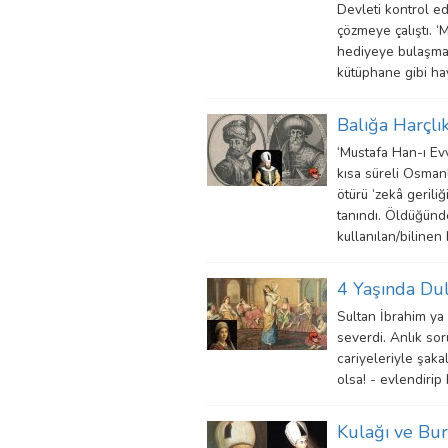
Devleti kontrol e
çözmeye çalıştı. ‘
hediyeye bulaşmadı
kütüphane gibi hayı
Balığa Harçlı
‘Mustafa Han-ı Ev
kısa süreli Osman
ötürü ‘zekâ gerili
tanındı. Öldüğünde
kullanılan/bilinen
4 Yaşında Du
Sultan İbrahim ya 
severdi. Anlık sor
cariyeleriyle şaka
olsa! - evlendirip
Kulağı ve Bu