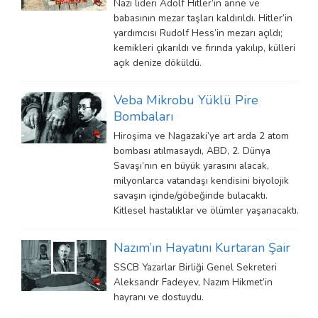
Nazi lideri Adolf Hitler’in anne ve
babasının mezar taşları kaldırıldı. Hitler’in
yardımcısı Rudolf Hess’in mezarı açıldı;
kemikleri çıkarıldı ve fırında yakılıp, külleri
açık denize döküldü.
Veba Mikrobu Yüklü Pire
Bombaları
Hiroşima ve Nagazaki’ye art arda 2 atom
bombası atılmasaydı, ABD, 2. Dünya
Savaşı’nın en büyük yarasını alacak,
milyonlarca vatandaşı kendisini biyolojik
savaşın içinde/göbeğinde bulacaktı.
Kitlesel hastalıklar ve ölümler yaşanacaktı.
Nazım’ın Hayatını Kurtaran Şair
SSCB Yazarlar Birliği Genel Sekreteri
Aleksandr Fadeyev, Nazım Hikmet’in
hayranı ve dostuydu.