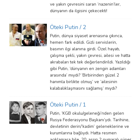
ve yakın çevresini saran ‘nazenin’ler,
dünyanın da ilgisini çekecekti!
Öteki Putin / 2
Putin, dünya siyaset arenasına çıkınca,
hemen fark edildi. Gizli servislerin,
basının ilgi alanına girdi. Özel hayatı,
çalışma şekli, yakın çevresi, ailesi ve hatta
akrabaları tek tek değerlendirildi. Yazıldığı
gibi Putin, ‘dünyanın en zengin adamları
arasında’ mıydı? ‘Birbirinden güzel 2
hanımla birlikte olmuş’ ve ‘ailesinin
kalabalıklaşmasını sağlamış’ mıydı?
Öteki Putin / 1
Putin, ‘KGB okulu/geleneği’nden gelen
Rusya Federasyonu Başkanı’ydı. Tarihine,
devletinin derin/‘kadim’ geleneklerine ve
kurumlarına bağlıydı. Hatta resmen
açıklamasa bile, 20. asrın 2 numaralı süper