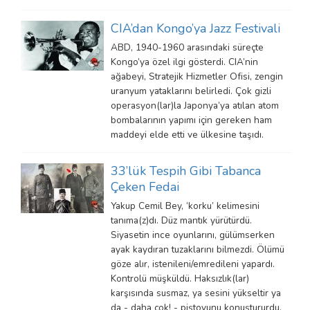
CIA’dan Kongo’ya Jazz Festivali
ABD, 1940-1960 arasındaki süreçte
Kongo’ya özel ilgi gösterdi. CIA’nin
ağabeyi, Stratejik Hizmetler Ofisi, zengin
uranyum yataklarını belirledi. Çok gizli
operasyon(lar)la Japonya’ya atılan atom
bombalarının yapımı için gereken ham
maddeyi elde etti ve ülkesine taşıdı.
33’lük Tespih Gibi Tabanca
Çeken Fedai
Yakup Cemil Bey, ‘korku’ kelimesini
tanıma(z)dı. Düz mantık yürütürdü.
Siyasetin ince oyunlarını, gülümserken
ayak kaydıran tuzaklarını bilmezdi. Ölümü
göze alır, istenileni/emredileni yapardı.
Kontrolü müşküldü. Haksızlık(lar)
karşısında susmaz, ya sesini yükseltir ya
da - daha çok! - piştovunu konuştururdu.