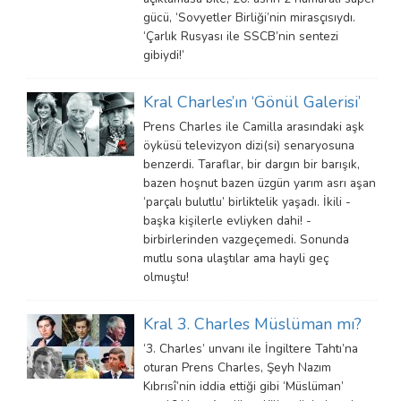
gücü, ‘Sovyetler Birliği’nin mirasçısıydı.
‘Çarlık Rusyası ile SSCB’nin sentezi
gibiydi!’
Kral Charles’ın ‘Gönül Galerisi’
Prens Charles ile Camilla arasındaki aşk
öyküsü televizyon dizi(si) senaryosuna
benzerdi. Taraflar, bir dargın bir barışık,
bazen hoşnut bazen üzgün yarım asrı aşan
‘parçalı bulutlu’ birliktelik yaşadı. İkili -
başka kişilerle evliyken dahi! -
birbirlerinden vazgeçemedi. Sonunda
mutlu sona ulaştılar ama hayli geç
olmuştu!
Kral 3. Charles Müslüman mı?
‘3. Charles’ unvanı ile İngiltere Tahtı’na
oturan Prens Charles, Şeyh Nazım
Kıbrısî’nin iddia ettiği gibi ‘Müslüman’