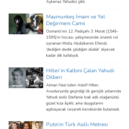
Aşkenaz Yahudisi çıktı.
Maymunkeş İmam ve Yel
Değirmeni Camii
Osmanlı’nın 12. Padişahı 3. Murat (1546-
1595)’ın hocası, yetişmesinde önemli rol
oynanan Molla Abdülkerim Efendi;
‘dediğim dedik çaldığım düdük’ diyecek
kadar dik kafalıydı.
Hitler’in Kalbini Çalan Yahudi
Dilberi
Alman Nazi lideri Adolf Hitler,
Avusturya’da geçirdiği ilk gençlik yıllarında
Yahudi asıllı Stefanie Isak adlı olağanüstü
güzel kıza âşıktı, ama duygularını
açıklayacak cesareti kendisinde bulamadı.
Putin’in Türk Asıllı Metresi