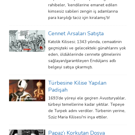
rahibeler, ‘kendilerine emanet edilen
kimsesiz sabileri zengin iş adamlarına
para karşılığı taciz için kiralamış’tı!
Cennet Arsaları Satışta
Katolik Kilisesi; 1343 yılında, cemaatinin
geçmişteki ve gelecekteki günahlarını yok
eden, öldüklerinde cennete gitmelerini
sağlayan/garantileyen Endüljans adlı
belgeyi satışa çıkarmıştı.
Türbesine Kilise Yapılan
Padişah
1693’de yöreyi ele geçiren Avusturyalılar,
türbeyi temellerine kadar yıktılar. Tepeye
de Turpek adını verdiler. Türbenin yerine,
Szüz Maria Kilisesi'ni inşa ettiler.
Papaz’ı Korkutan Dosya