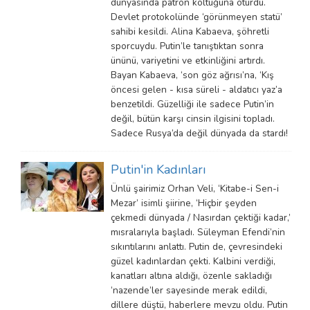
dünyasında patron koltuğuna oturdu.
Devlet protokolünde ‘görünmeyen statü’
sahibi kesildi. Alina Kabaeva, şöhretli
sporcuydu. Putin’le tanıştıktan sonra
ününü, variyetini ve etkinliğini artırdı.
Bayan Kabaeva, ‘son göz ağrısı’na, ‘Kış
öncesi gelen - kısa süreli - aldatıcı yaz’a
benzetildi. Güzelliği ile sadece Putin’in
değil, bütün karşı cinsin ilgisini topladı.
Sadece Rusya’da değil dünyada da stardı!
Putin'in Kadınları
Ünlü şairimiz Orhan Veli, ‘Kitabe-i Sen-i
Mezar’ isimli şiirine, ‘Hiçbir şeyden
çekmedi dünyada / Nasırdan çektiği kadar,’
mısralarıyla başladı. Süleyman Efendi’nin
sıkıntılarını anlattı. Putin de, çevresindeki
güzel kadınlardan çekti. Kalbini verdiği,
kanatları altına aldığı, özenle sakladığı
‘nazende’ler sayesinde merak edildi,
dillere düştü, haberlere mevzu oldu. Putin