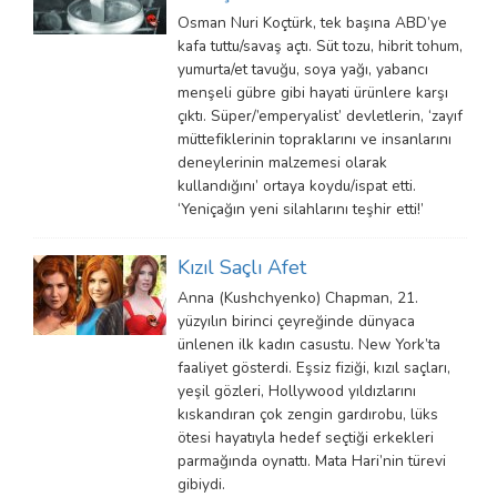
Osman Nuri Koçtürk, tek başına ABD’ye
kafa tuttu/savaş açtı. Süt tozu, hibrit tohum,
yumurta/et tavuğu, soya yağı, yabancı
menşeli gübre gibi hayati ürünlere karşı
çıktı. Süper/’emperyalist’ devletlerin, ‘zayıf
müttefiklerinin topraklarını ve insanlarını
deneylerinin malzemesi olarak
kullandığını’ ortaya koydu/ispat etti.
‘Yeniçağın yeni silahlarını teşhir etti!’
Kızıl Saçlı Afet
Anna (Kushchyenko) Chapman, 21.
yüzyılın birinci çeyreğinde dünyaca
ünlenen ilk kadın casustu. New York’ta
faaliyet gösterdi. Eşsiz fiziği, kızıl saçları,
yeşil gözleri, Hollywood yıldızlarını
kıskandıran çok zengin gardırobu, lüks
ötesi hayatıyla hedef seçtiği erkekleri
parmağında oynattı. Mata Hari’nin türevi
gibiydi.