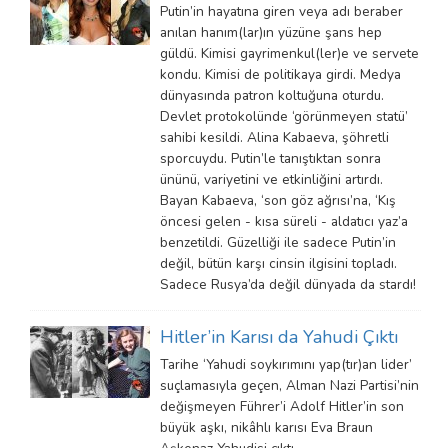
Putin’in hayatına giren veya adı beraber
anılan hanım(lar)ın yüzüne şans hep
güldü. Kimisi gayrimenkul(ler)e ve servete
kondu. Kimisi de politikaya girdi. Medya
dünyasında patron koltuğuna oturdu.
Devlet protokolünde ‘görünmeyen statü’
sahibi kesildi. Alina Kabaeva, şöhretli
sporcuydu. Putin’le tanıştıktan sonra
ününü, variyetini ve etkinliğini artırdı.
Bayan Kabaeva, ‘son göz ağrısı’na, ‘Kış
öncesi gelen - kısa süreli - aldatıcı yaz’a
benzetildi. Güzelliği ile sadece Putin’in
değil, bütün karşı cinsin ilgisini topladı.
Sadece Rusya’da değil dünyada da stardı!
Hitler’in Karısı da Yahudi Çıktı
Tarihe ‘Yahudi soykırımını yap(tır)an lider’
suçlamasıyla geçen, Alman Nazi Partisi’nin
değişmeyen Führer’i Adolf Hitler’in son
büyük aşkı, nikâhlı karısı Eva Braun