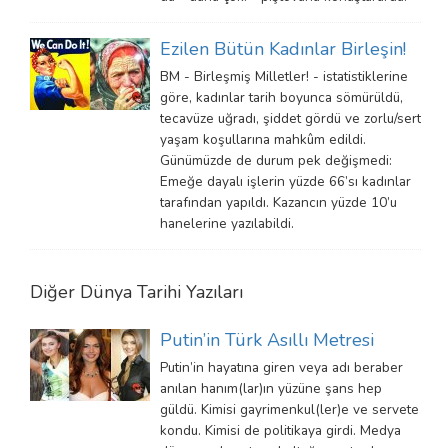
Ezilen Bütün Kadınlar Birleşin!
BM - Birleşmiş Milletler! - istatistiklerine
göre, kadınlar tarih boyunca sömürüldü,
tecavüze uğradı, şiddet gördü ve zorlu/sert
yaşam koşullarına mahkûm edildi.
Günümüzde de durum pek değişmedi:
Emeğe dayalı işlerin yüzde 66’sı kadınlar
tarafından yapıldı. Kazancın yüzde 10’u
hanelerine yazılabildi.
Diğer
Dünya Tarihi
Yazıları
Putin’in Türk Asıllı Metresi
Putin’in hayatına giren veya adı beraber
anılan hanım(lar)ın yüzüne şans hep
güldü. Kimisi gayrimenkul(ler)e ve servete
kondu. Kimisi de politikaya girdi. Medya