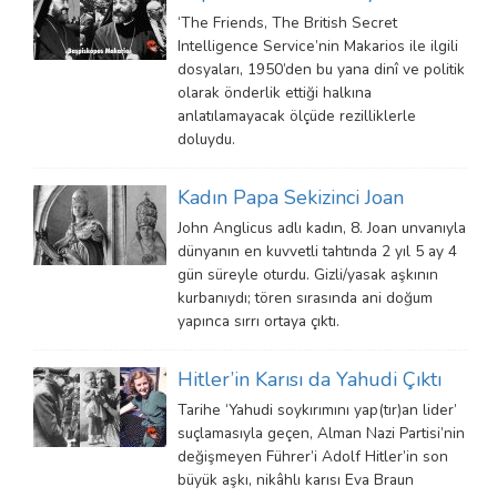
‘The Friends, The British Secret
Intelligence Service’nin Makarios ile ilgili
dosyaları, 1950’den bu yana dinî ve politik
olarak önderlik ettiği halkına
anlatılamayacak ölçüde rezilliklerle
doluydu.
Kadın Papa Sekizinci Joan
John Anglicus adlı kadın, 8. Joan unvanıyla
dünyanın en kuvvetli tahtında 2 yıl 5 ay 4
gün süreyle oturdu. Gizli/yasak aşkının
kurbanıydı; tören sırasında ani doğum
yapınca sırrı ortaya çıktı.
Hitler’in Karısı da Yahudi Çıktı
Tarihe ‘Yahudi soykırımını yap(tır)an lider’
suçlamasıyla geçen, Alman Nazi Partisi’nin
değişmeyen Führer’i Adolf Hitler’in son
büyük aşkı, nikâhlı karısı Eva Braun