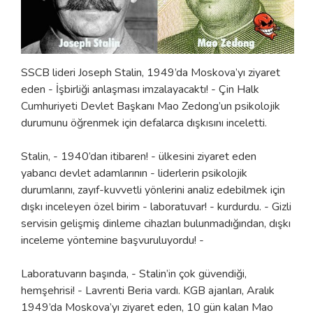
SSCB lideri Joseph Stalin, 1949’da Moskova’yı ziyaret
eden - İşbirliği anlaşması imzalayacaktı! - Çin Halk
Cumhuriyeti Devlet Başkanı Mao Zedong’un psikolojik
durumunu öğrenmek için defalarca dışkısını inceletti.
Stalin, - 1940’dan itibaren! - ülkesini ziyaret eden
yabancı devlet adamlarının - liderlerin psikolojik
durumlarını, zayıf-kuvvetli yönlerini analiz edebilmek için
dışkı inceleyen özel birim - laboratuvar! - kurdurdu. - Gizli
servisin gelişmiş dinleme cihazları bulunmadığından, dışkı
inceleme yöntemine başvuruluyordu! -
Laboratuvarın başında, - Stalin’in çok güvendiği,
hemşehrisi! - Lavrenti Beria vardı. KGB ajanları, Aralık
1949’da Moskova’yı ziyaret eden, 10 gün kalan Mao