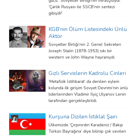
gücü, ‘Sovyetler Birliği’nin mirasçısıydı.
‘Çarlık Rusyası ile SSCB’nin sentezi
gibiydi!’
KGB’nin Ölüm Listesindeki Ünlü
Aktör
Sovyetler Birliği’nin 2. Genel Sekreteri
Joseph Stalin (1878-1953) sıkı bir
western ve John Wayne hayranıydı.
Gizli Servislerin Kadrolu Cinleri
‘Metafizik İstihbarat’ da denilen eylem
kolunda ilk girişim Sovyet Devrimi’nin ünlü
liderlerinden Vladimir İlyiç Ulyanov Lenin
tarafından gerçekleştirildi.
Kurşuna Dizilen İstiklal Şairi
Ülkemizde ‘Çırpınırdın Karadeniz / Bakıp
Türkün Bayrağına’ diye bilinip çok sevilen