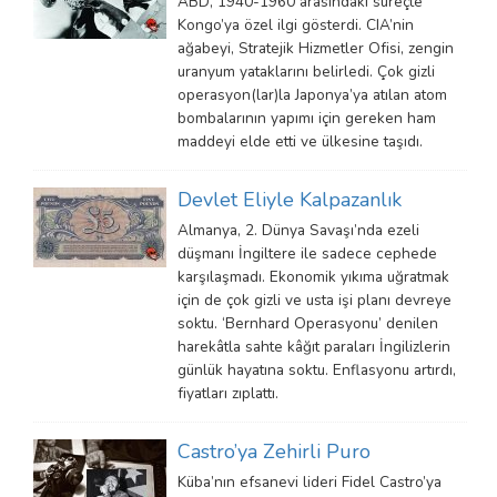
ABD, 1940-1960 arasındaki süreçte
Kongo’ya özel ilgi gösterdi. CIA’nin
ağabeyi, Stratejik Hizmetler Ofisi, zengin
uranyum yataklarını belirledi. Çok gizli
operasyon(lar)la Japonya’ya atılan atom
bombalarının yapımı için gereken ham
maddeyi elde etti ve ülkesine taşıdı.
Devlet Eliyle Kalpazanlık
Almanya, 2. Dünya Savaşı’nda ezeli
düşmanı İngiltere ile sadece cephede
karşılaşmadı. Ekonomik yıkıma uğratmak
için de çok gizli ve usta işi planı devreye
soktu. ‘Bernhard Operasyonu’ denilen
harekâtla sahte kâğıt paraları İngilizlerin
günlük hayatına soktu. Enflasyonu artırdı,
fiyatları zıplattı.
Castro’ya Zehirli Puro
Küba’nın efsanevi lideri Fidel Castro’ya