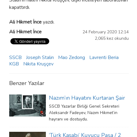
kapattırdı.
Ali Hikmet İnce
yazdı.
Ali Hikmet İnce
24 February 2020 12:14
2,065 kez okundu
SSCB
Joseph Stalin
Mao Zedong
Lavrenti Beria
KGB
Nikita Kruşçev
Benzer Yazılar
Nazım’ın Hayatını Kurtaran Şair
SSCB Yazarlar Birliği Genel Sekreteri
Aleksandr Fadeyev, Nazım Hikmet’in
hayranı ve dostuydu.
‘Türk Kasabı’ Kuyucu Paşa / 2