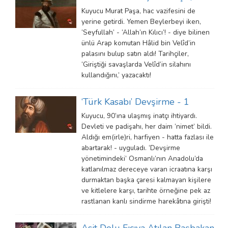
Kuyucu Murat Paşa, hac vazifesini de
yerine getirdi. Yemen Beylerbeyi iken,
‘Seyfullah’ - ‘Allah’ın Kılıcı’! - diye bilinen
ünlü Arap komutan Hâlid bin Velîd’in
palasını bulup satın aldı! Tarihçiler,
‘Giriştiği savaşlarda Velîd’in silahını
kullandığını,’ yazacaktı!
‘Türk Kasabı’ Devşirme - 1
Kuyucu, 90’ına ulaşmış inatçı ihtiyardı.
Devleti ve padişahı, her daim ‘nimet’ bildi.
Aldığı em(irle)ri, harfiyen - hatta fazlası ile
abartarak! - uyguladı. ‘Devşirme
yönetimindeki’ Osmanlı’nın Anadolu’da
katlanılmaz dereceye varan icraatına karşı
durmaktan başka çaresi kalmayan kişilere
ve kitlelere karşı, tarihte örneğine pek az
rastlanan kanlı sindirme harekâtına girişti!
Asit Dolu Fıçıya Atılan Başbakan