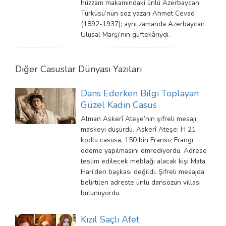
hüzzam makamındaki ünlü Azerbaycan
Türküsü’nün söz yazarı Ahmet Cevad
(1892-1937); aynı zamanda Azerbaycan
Ulusal Marşı’nın güftekârıydı.
Diğer
Casuslar Dünyası
Yazıları
Dans Ederken Bilgi Toplayan
Güzel Kadın Casus
Alman Askerî Ateşe’nin şifreli mesajı
maskeyi düşürdü. Askerî Ateşe; H 21
kodlu casusa, 150 bin Fransız Frangı
ödeme yapılmasını emrediyordu. Adrese
teslim edilecek meblağı alacak kişi Mata
Hari’den başkası değildi. Şifreli mesajda
belirtilen adreste ünlü dansözün villası
bulunuyordu.
Kızıl Saçlı Afet