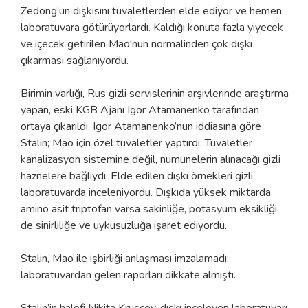
Zedong’un dışkısını tuvaletlerden elde ediyor ve hemen
laboratuvara götürüyorlardı. Kaldığı konuta fazla yiyecek
ve içecek getirilen Mao'nun normalinden çok dışkı
çıkarması sağlanıyordu.
Birimin varlığı, Rus gizli servislerinin arşivlerinde araştırma
yapan, eski KGB Ajanı Igor Atamanenko tarafından
ortaya çıkarıldı. Igor Atamanenko’nun iddiasına göre
Stalin; Mao için özel tuvaletler yaptırdı. Tuvaletler
kanalizasyon sistemine değil, numunelerin alınacağı gizli
haznelere bağlıydı. Elde edilen dışkı örnekleri gizli
laboratuvarda inceleniyordu. Dışkıda yüksek miktarda
amino asit triptofan varsa sakinliğe, potasyum eksikliği
de sinirliliğe ve uykusuzluğa işaret ediyordu.
Stalin, Mao ile işbirliği anlaşması imzalamadı;
laboratuvardan gelen raporları dikkate almıştı.
Stalin’in halefi Nikita Kruşçev, dışkı inceleyen laboratuvarı