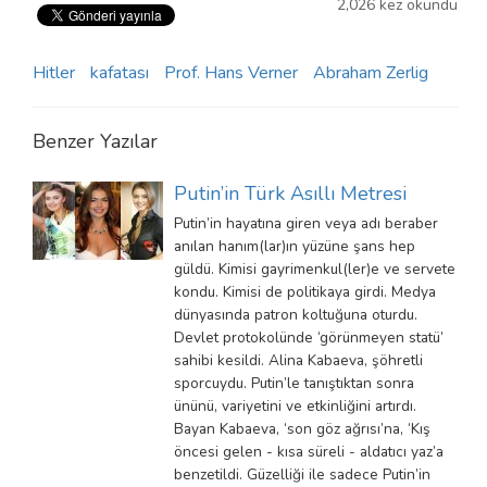
2,026 kez okundu
Hitler
kafatası
Prof. Hans Verner
Abraham Zerlig
Benzer Yazılar
Putin’in Türk Asıllı Metresi
Putin’in hayatına giren veya adı beraber
anılan hanım(lar)ın yüzüne şans hep
güldü. Kimisi gayrimenkul(ler)e ve servete
kondu. Kimisi de politikaya girdi. Medya
dünyasında patron koltuğuna oturdu.
Devlet protokolünde ‘görünmeyen statü’
sahibi kesildi. Alina Kabaeva, şöhretli
sporcuydu. Putin’le tanıştıktan sonra
ününü, variyetini ve etkinliğini artırdı.
Bayan Kabaeva, ‘son göz ağrısı’na, ‘Kış
öncesi gelen - kısa süreli - aldatıcı yaz’a
benzetildi. Güzelliği ile sadece Putin’in