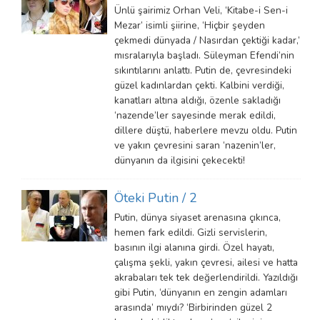
Ünlü şairimiz Orhan Veli, ‘Kitabe-i Sen-i
Mezar’ isimli şiirine, ‘Hiçbir şeyden
çekmedi dünyada / Nasırdan çektiği kadar,’
mısralarıyla başladı. Süleyman Efendi’nin
sıkıntılarını anlattı. Putin de, çevresindeki
güzel kadınlardan çekti. Kalbini verdiği,
kanatları altına aldığı, özenle sakladığı
‘nazende’ler sayesinde merak edildi,
dillere düştü, haberlere mevzu oldu. Putin
ve yakın çevresini saran ‘nazenin’ler,
dünyanın da ilgisini çekecekti!
Öteki Putin / 2
Putin, dünya siyaset arenasına çıkınca,
hemen fark edildi. Gizli servislerin,
basının ilgi alanına girdi. Özel hayatı,
çalışma şekli, yakın çevresi, ailesi ve hatta
akrabaları tek tek değerlendirildi. Yazıldığı
gibi Putin, ‘dünyanın en zengin adamları
arasında’ mıydı? ‘Birbirinden güzel 2