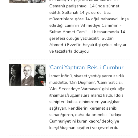
Osmanlı padişahıydı. 14’ünde sünnet
edildi. Saltanatı 14 yıl sürdü. Bazı
müverrihlere göre 14 oğul babasıydı. İnşa
ettirdiği caminin ‘Ahmediye Camii’nin -
Sultan Ahmet Camii! - ilk tasarımında 14
şerefesi olduğu yazılacaktı. Sultan
Ahmed-i Evvel’in hayatı ilgi çekici olaylar
ve tezatlarla doluydu.
‘Cami Yaptıran’ Reis-i Cumhur
İsmet İnönü, siyaset yaptığı yarım asırlık
müddette, ‘Din Düşmanı’, ‘Cami Satıcısı’,
‘Alnı Seccadeye Varmayan’ gibi çok ağır
ithamlara/suçlamalara maruz kaldı. İddia
sahipleri kutsal dinimizden yarar/çıkar
sağlayan, kendilerini keramet sahibi
sanan/gören, daha da önemlisi Türkiye
Cumhuriyeti’ni kuran kadro/ideolojiye
karşıt/düşman kişi(ler) ve çevrelerdi.