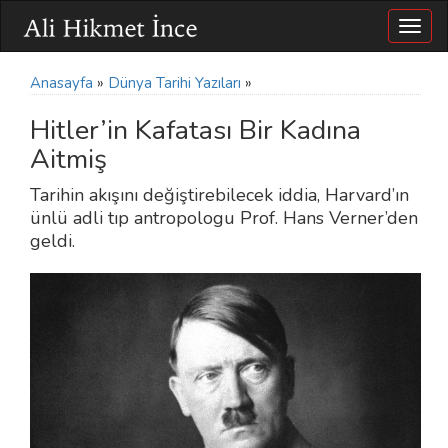
Togg
navig
Anasayfa
»
Dünya Tarihi Yazıları
»
Hitler’in Kafatası Bir Kadına
Aitmiş
Tarihin akışını değiştirebilecek iddia, Harvard’ın
ünlü adli tıp antropologu Prof. Hans Verner’den
geldi.