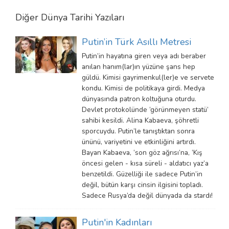
Diğer
Dünya Tarihi
Yazıları
Putin’in Türk Asıllı Metresi
Putin’in hayatına giren veya adı beraber
anılan hanım(lar)ın yüzüne şans hep
güldü. Kimisi gayrimenkul(ler)e ve servete
kondu. Kimisi de politikaya girdi. Medya
dünyasında patron koltuğuna oturdu.
Devlet protokolünde ‘görünmeyen statü’
sahibi kesildi. Alina Kabaeva, şöhretli
sporcuydu. Putin’le tanıştıktan sonra
ününü, variyetini ve etkinliğini artırdı.
Bayan Kabaeva, ‘son göz ağrısı’na, ‘Kış
öncesi gelen - kısa süreli - aldatıcı yaz’a
benzetildi. Güzelliği ile sadece Putin’in
değil, bütün karşı cinsin ilgisini topladı.
Sadece Rusya’da değil dünyada da stardı!
Putin'in Kadınları