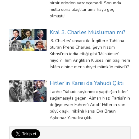
birbirlerinden vazgeçemedi. Sonunda
mutlu sona ulaştılar ama hayli geç
olmuştu!
Kral 3. Charles Müslüman mı?
‘3. Charles’ unvanı ile İngiltere Tahtı’na
oturan Prens Charles, Şeyh Nazım
Kıbrısî’nin iddia ettiği gibi ‘Müslüman’
mıydı? Hem Anglikan Kilisesi’nin başı hem
İslâm dinine mensubiyet mümkün müydü?
Hitler’in Karısı da Yahudi Çıktı
Tarihe ‘Yahudi soykırımını yap(tır)an lider’
suçlamasıyla geçen, Alman Nazi Partisi’nin
değişmeyen Führer’i Adolf Hitler’in son
büyük aşkı, nikâhlı karısı Eva Braun
Aşkenaz Yahudisi çıktı.