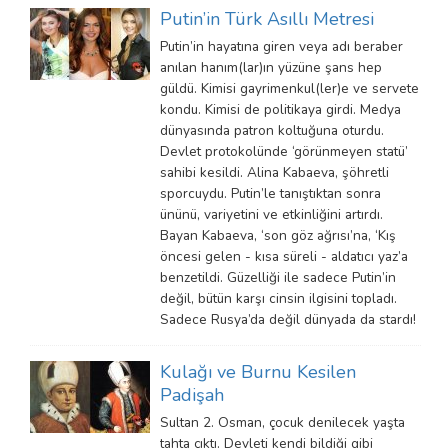
Putin’in Türk Asıllı Metresi
Putin’in hayatına giren veya adı beraber
anılan hanım(lar)ın yüzüne şans hep
güldü. Kimisi gayrimenkul(ler)e ve servete
kondu. Kimisi de politikaya girdi. Medya
dünyasında patron koltuğuna oturdu.
Devlet protokolünde ‘görünmeyen statü’
sahibi kesildi. Alina Kabaeva, şöhretli
sporcuydu. Putin’le tanıştıktan sonra
ününü, variyetini ve etkinliğini artırdı.
Bayan Kabaeva, ‘son göz ağrısı’na, ‘Kış
öncesi gelen - kısa süreli - aldatıcı yaz’a
benzetildi. Güzelliği ile sadece Putin’in
değil, bütün karşı cinsin ilgisini topladı.
Sadece Rusya’da değil dünyada da stardı!
Kulağı ve Burnu Kesilen
Padişah
Sultan 2. Osman, çocuk denilecek yaşta
tahta çıktı. Devleti kendi bildiği gibi