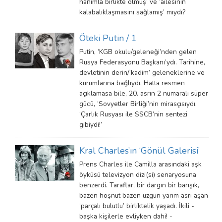
hanımla birlikte olmuş’ ve ‘ailesinin
kalabalıklaşmasını sağlamış’ mıydı?
Öteki Putin / 1
Putin, ‘KGB okulu/geleneği’nden gelen
Rusya Federasyonu Başkanı’ydı. Tarihine,
devletinin derin/‘kadim’ geleneklerine ve
kurumlarına bağlıydı. Hatta resmen
açıklamasa bile, 20. asrın 2 numaralı süper
gücü, ‘Sovyetler Birliği’nin mirasçısıydı.
‘Çarlık Rusyası ile SSCB’nin sentezi
gibiydi!’
Kral Charles’ın ‘Gönül Galerisi’
Prens Charles ile Camilla arasındaki aşk
öyküsü televizyon dizi(si) senaryosuna
benzerdi. Taraflar, bir dargın bir barışık,
bazen hoşnut bazen üzgün yarım asrı aşan
‘parçalı bulutlu’ birliktelik yaşadı. İkili -
başka kişilerle evliyken dahi! -