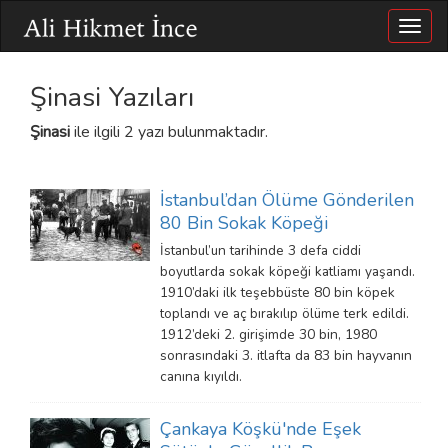
Togg
navig
Şinasi Yazıları
Şinasi
ile ilgili 2 yazı bulunmaktadır.
İstanbul’dan Ölüme Gönderilen
80 Bin Sokak Köpeği
İstanbul’un tarihinde 3 defa ciddi
boyutlarda sokak köpeği katliamı yaşandı.
1910’daki ilk teşebbüste 80 bin köpek
toplandı ve aç bırakılıp ölüme terk edildi.
1912’deki 2. girişimde 30 bin, 1980
sonrasındaki 3. itlafta da 83 bin hayvanın
canına kıyıldı.
Çankaya Köşkü'nde Eşek