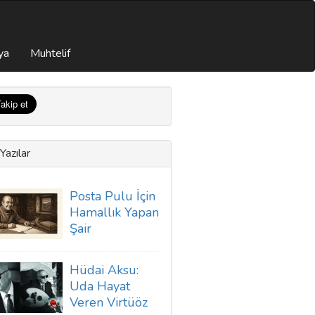
ya
Muhtelif
Yazılar
Posta Pulu İçin
Hamallık Yapan
Şair
Hüdai Aksu:
Uda Hayat
Veren Virtüöz