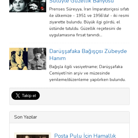
Sütüyle Güzellik Banyosu
Prenses Süreyya, İran İmparatoriçesi sıfatı
ile ülkemize - 1951 ve 1956’da! - iki resmi
ziyarette bulundu. Büyük ilgi gördü, el
üstünde tutuldu. Güzellik reçetesini de
uygulamasına fırsat tanındı…
Darüşşafaka Bağışçısı Zübeyde
Hanım
Bağışla ilgili vasiyetname; Darüşşafaka
Cemiyeti’nin arşiv ve müzesinde
yenileme/düzenleme yapılırken bulundu.
Son Yazılar
Posta Pulu İçin Hamallık