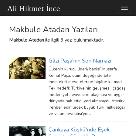
Togg
navig
Makbule Atadan Yazıları
Makbule Atadan
ile ilgili 3 yazı bulunmaktadır.
Gâzi Paşa’nın Son Namazı
Ülkenin kurucu lideri/’banisi’ Mustafa
Kemal Paşa, ölüm döşeğinde bile
memleket meselelerine bigâne kalmadı.
Tek hedefi: Türkiye’nin gelişmesi, çağdaş
medeniyet seviyesine ulaşması ve uygar
dünyada hak ettiği yeri almasıydı. Atatürk,
‘rehber edinilecek büyük Türk milliyetçisi
ve vatan sevdalısı’ydı…
Çankaya Köşkü'nde Eşek