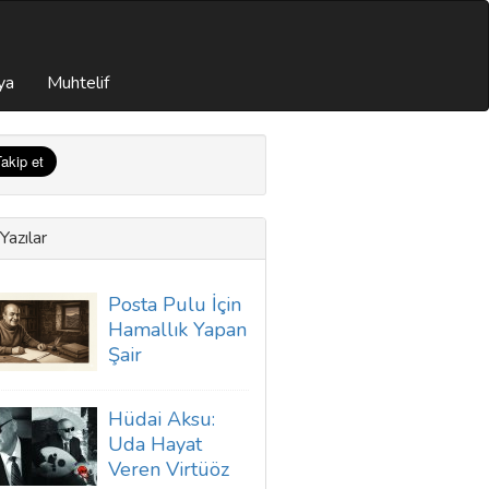
ya
Muhtelif
Yazılar
Posta Pulu İçin
Hamallık Yapan
Şair
Hüdai Aksu:
Uda Hayat
Veren Virtüöz