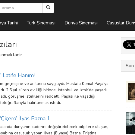
ya Tarihi
Türk Sineması
Dünya Sineması
Casuslar Dün
ıları
ulunmaktadır.
Son 
’ Latife Hanım!
ım geçmişine ve anılarına saygılıydı. Mustafa Kemal Paşa’ya
ı. 2,5 yıl süren evliliği bitince, İstanbul ve İzmir’de yaşadı.
madı, görüşme isteklerini reddetti. Paşası ile yaşadığı
toğraflarıyla hatırlanmak istedi.
‘Çiçero’ İlyas Bazna 1
asında dünyanın kaderini değiştirebilecek bilgilere ulaşan,
sabına casusluk yapan İlyas (Elyasa) Bazna, Priştina