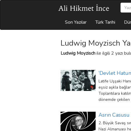
Son Yazılar
Türk Tarihi
Dün
Ludwig Moyzisch Yaz
Ludwig Moyzisch
ile ilgili 2 yazı b
‘Devlet Hatun
Latife Uşşaki Han
eşsiz aşkla bağland
Toplantılara katıl
dönemde çekilen fo
Asrın Casusu 
2. Büyük Savaş sır
Nazi Almanyası he