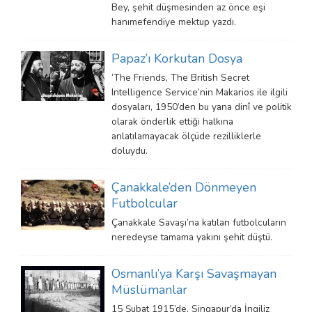
Bey, şehit düşmesinden az önce eşi
hanımefendiye mektup yazdı.
Papaz’ı Korkutan Dosya
‘The Friends, The British Secret
Intelligence Service’nin Makarios ile ilgili
dosyaları, 1950’den bu yana dinî ve politik
olarak önderlik ettiği halkına
anlatılamayacak ölçüde rezilliklerle
doluydu.
Çanakkale’den Dönmeyen
Futbolcular
Çanakkale Savaşı’na katılan futbolcuların
neredeyse tamama yakını şehit düştü.
Osmanlı’ya Karşı Savaşmayan
Müslümanlar
15 Şubat 1915’de, Singapur’da İngiliz