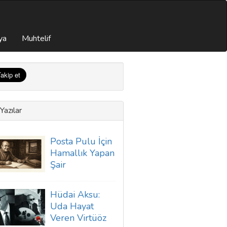
ya
Muhtelif
Yazılar
Posta Pulu İçin
Hamallık Yapan
Şair
Hüdai Aksu:
Uda Hayat
Veren Virtüöz