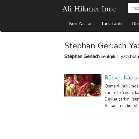
Son Yazılar
Türk Tarihi
Dün
Stephan Gerlach Yaz
Stephan Gerlach
ile ilgili 1 yazı bu
Rüşvet Kapısı
Osmanlı hükümdar
kararı ile ‘resmi
Devlet çarkını ‘su
Sultan’ın sırtını 