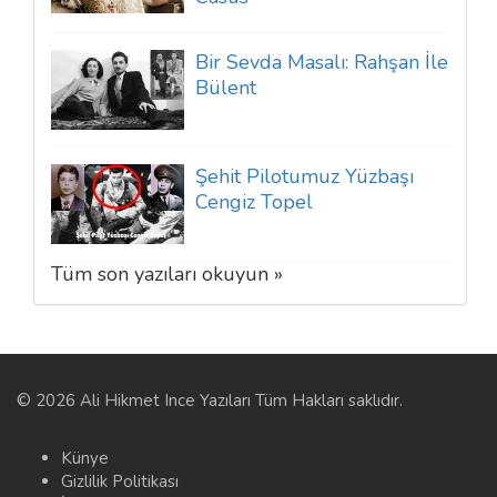
Bir Sevda Masalı: Rahşan İle
Bülent
Şehit Pilotumuz Yüzbaşı
Cengiz Topel
Tüm son yazıları okuyun »
© 2026 Ali Hikmet Ince Yazıları Tüm Hakları saklıdır.
Künye
Gizlilik Politikası